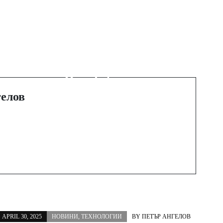
Next Post
Сбогом на
момичешката
г
математика: данните
на Revolut показват,
че жените инвестират
елов
по-добре от мъжете
APRIL 30, 2025
НОВИНИ
,
ТЕХНОЛОГИИ
BY
ПЕТЪР АНГЕЛОВ