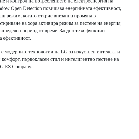
ие и контрол на потреблението на електроенергия на
dow Open Detection повишава енергийната ефективност,
ащ режим, когато открие внезапна промяна в
откриване на хора активира режим за пестене на енергия,
а определен период от време. Заедно тези функции
а ефективност.
с модерните технологии на LG за изкуствен интелект и
н комфорт, първокласен стил и интелигентно пестене на
LG ES Company.