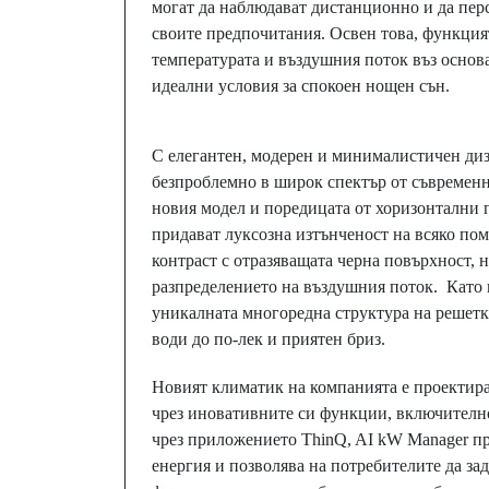
могат да наблюдават дистанционно и да пер
своите предпочитания. Освен това, функция
температурата и въздушния поток въз основ
идеални условия за спокоен нощен сън.
С елегантен, модерен и минималистичен д
безпроблемно в широк спектър от съвременн
новия модел и поредицата от хоризонтални 
придават луксозна изтънченост на всяко по
контраст с отразяващата черна повърхност, 
разпределението на въздушния поток. Като н
уникалната многоредна структура на решеткат
води до по-лек и приятен бриз.
Новият климатик на компанията е проектиран
чрез иновативните си функции, включителн
чрез приложението ThinQ, AI kW Manager пр
енергия и позволява на потребителите да з