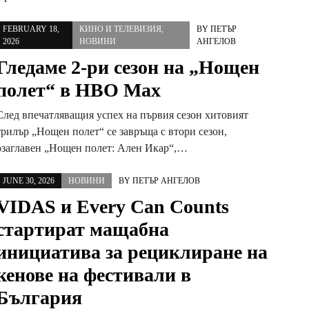
FEBRUARY 18,
КИНО И ТЕЛЕВИЗИЯ
,
BY
ПЕТЪР
2026
НОВИНИ
АНГЕЛОВ
Гледаме 2-ри сезон на „Нощен
полет“ в HBO Max
След впечатляващия успех на първия сезон хитовият
трилър „Нощен полет“ се завръща с втори сезон,
озаглавен „Нощен полет: Ален Икар“,…
JUNE 30, 2026
НОВИНИ
BY
ПЕТЪР АНГЕЛОВ
VIDAS и Every Can Counts
стартират мащабна
инициатива за рециклиране на
кенове на фестивали в
България