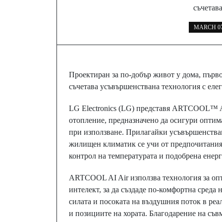
съчетав
MARCH 07
Проектиран за по-добър живот у дома, първ
съчетава усъвършенствана технология с елег
LG Electronics (LG) представя ARTCOOL™ A
отопление, предназначено да осигури оптим
при използване. Прилагайки усъвършенстван
жилищен климатик се учи от предпочитаният
контрол на температурата и подобрена енер
ARTCOOL AI Air използва технология за опт
интелект, за да създаде по-комфортна среда
силата и посоката на въздушния поток в реа
и позициите на хората. Благодарение на съ