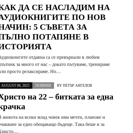
КАК ДА СЕ НАСЛАДИМ НА
АУДИОКНИГИТЕ ПО НОВ
НАЧИН: 5 СЪВЕТА ЗА
ПЪЛНО ПОТАПЯНЕ В
ИСТОРИЯТА
Аудиокнигите отдавна са се превърнали в любим
спътник за много от нас – докато пътуваме, тренираме
или просто релаксираме. Но…
AUGUST 08, 2025
НОВИНИ
BY
ПЕТЪР АНГЕЛОВ
Христо на 22 – битката за една
крачка
В живота на всеки млад човек има мечти, планове и
очакване за едно обещаващо бъдеще. Така беше и за
Христо…