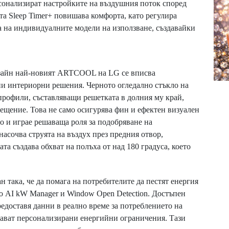
сонализират настройките на въздушния поток според
та Sleep Timer+ повишава комфорта, като регулира
а на индивидуалните модели на използване, създавайки
изайн най-новият ARTCOOL на LG се вписва
и интериорни решения. Черното огледално стъкло на
профили, съставляващи решетката в долния му край,
мещение. Това не само осигурява фин и ефектен визуален
но и играе решаваща роля за подобряване на
асочва струята на въздух през предния отвор,
а създава обхват на полъха от над 180 градуса, което
 така, че да помага на потребителите да пестят енергия
о AI kW Manager и Window Open Detection. Достъпен
едоставя данни в реално време за потреблението на
адават персонализирани енергийни ограничения. Тази