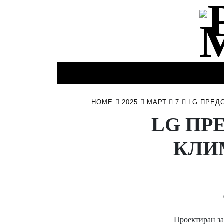
Skip
to
content
КИНО И
ИНТЕРЕСНО
ЛИЧНО
ТЕЛЕВИЗИЯ
HOME
2025
МАРТ
7
LG ПРЕД
LG ПР
КЛИ
Проектиран за