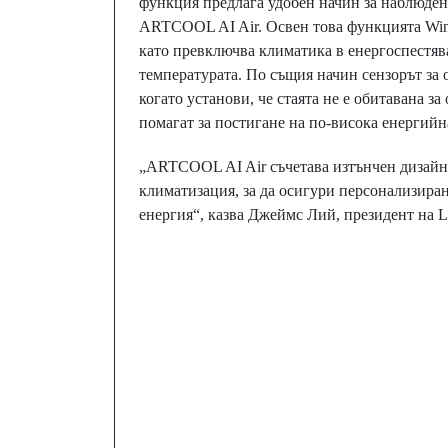
функция предлага удобен начин за наблюден
ARTCOOL AI Air. Освен това функцията Win
като превключва климатика в енергоспестяв
температурата. По същия начин сензорът за 
когато установи, че стаята не е обитавана з
помагат за постигане на по-висока енергийн
„ARTCOOL AI Air съчетава изтънчен дизайн 
климатизация, за да осигури персонализира
енергия“, казва Джеймс Лий, президент на 