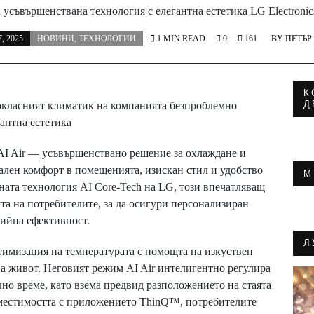
а усъвършенствана технология с елегантна естетика LG Electroni
, 2025
НОВИНИ
,
ТЕХНОЛОГИИ
1 MIN READ
0
161
BY
ПЕТЪР
К
Д
окласният климатик на компанията безпроблемно
антна естетика
I Air — усъвършенствано решение за охлаждане и
ален комфорт в помещенията, изискан стил и удобство
М
ата технология AI Core-Tech на LG, този впечатляващ
а на потребителите, за да осигури персонализиран
гийна ефективност.
Л
имизация на температурата с помощта на изкуствен
 на живот. Неговият режим AI Air интелигентно регулира
лно време, като взема предвид разположението на стаята
вместимостта с приложението ThinQ™, потребителите