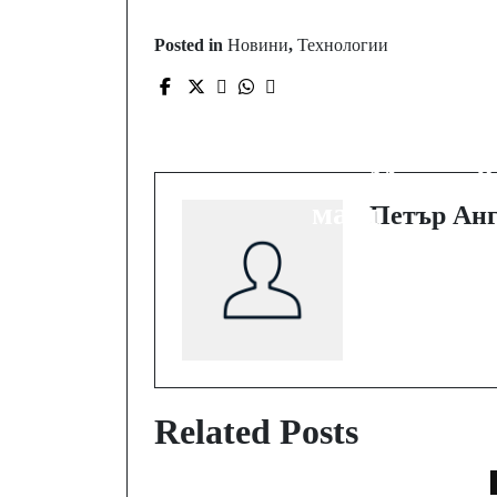
Posted in
Новини
,
Технологии
Prev Post
Българският филм
„Анна“ със стриймин
премиера в Max на 8
март
Петър Анг
Related Posts