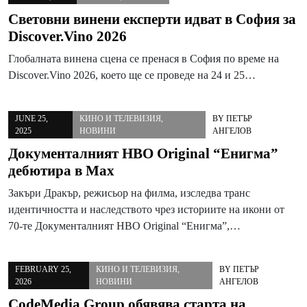
Световни винени експерти идват в София за
Discover.Vino 2026
Глобалната винена сцена се пренася в София по време на
Discover.Vino 2026, което ще се проведе на 24 и 25…
JUNE 25,
КИНО И ТЕЛЕВИЗИЯ
,
BY
ПЕТЪР
2025
НОВИНИ
АНГЕЛОВ
Документалният HBO Original “Енигма”
дебютира в Max
Закъри Дракър, режисьор на филма, изследва транс
идентичността и наследството чрез историите на икони от
70-те Документалният HBO Original “Енигма”,…
FEBRUARY 25,
КИНО И ТЕЛЕВИЗИЯ
,
BY
ПЕТЪР
2026
НОВИНИ
АНГЕЛОВ
CodeMedia Group обявява старта на