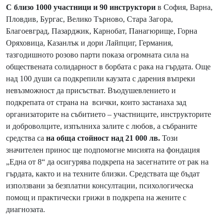
С близо 1000 участници
и 90 инструктори
в София, Варна,
Пловдив, Бургас, Велико Търново, Стара Загора,
Благоевград, Пазарджик, Карнобат, Панагюрище, Горна
Оряховица, Казанлък и дори Лайпциг, Германия,
тазгодишното розово парти показа огромната сила на
обществената солидарност в борбата с рака на гърдата. Още
над 100 души са подкрепили каузата с дарения въпреки
невъзможност да присъстват. Въодушевлението и
подкрепата от страна на всички, които застанаха зад
организаторите на събитието – участниците, инструкторите
и доброволците, изпълниха залите с любов, а събраните
средства са
на обща стойност над 21 000 лв.
Този
значителен принос ще подпомогне мисията на фондация
„Една от 8“ да осигурява подкрепа на засегнатите от рак на
гърдата, както и на техните близки. Средствата ще бъдат
използвани за безплатни консултации, психологическа
помощ и практически грижи в подкрепа на жените с
диагнозата.