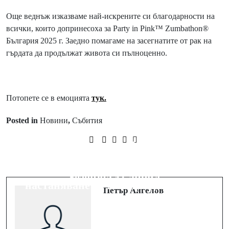
Още веднъж изказваме най-искрените си благодарности на
всички, които допринесоха за Party in Pink™ Zumbathon®
България 2025 г. Заедно помагаме на засегнатите от рак на
гърдата да продължат живота си пълноценно.
Потопете се в емоцията
тук.
Posted in
Новини
,
Събития
Prev Post
Пампорово обявява
Next Post
промоционални цени
„Хитринки“ се завръща с 4-ти
на лифт карти, ски пакети и
сезон на 11 април
настаняване от 21 март до 6 април
Петър Ангелов