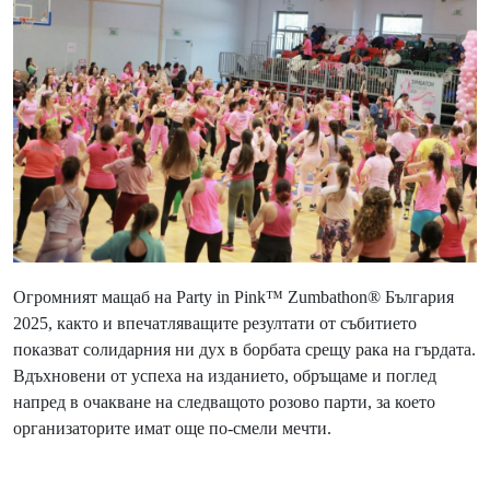
Огромният мащаб на Party in Pink™ Zumbathon® България
2025, както и впечатляващите резултати от събитието
показват солидарния ни дух в борбата срещу рака на гърдата.
Вдъхновени от успеха на изданието, обръщаме и поглед
напред в очакване на следващото розово парти, за което
организаторите имат още по-смели мечти.