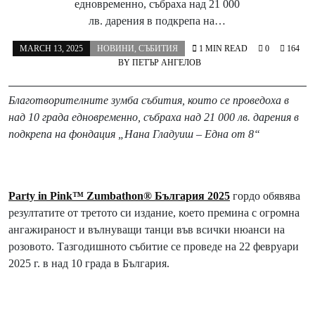
едновременно, събраха над 21 000
лв. дарения в подкрепа на…
MARCH 13, 2025
НОВИНИ
,
СЪБИТИЯ
1 MIN READ
0
164
BY
ПЕТЪР АНГЕЛОВ
Благотворителните зумба събития, които се проведоха в
над 10 града едновременно, събраха над 21 000 лв. дарения в
подкрепа на фондация „Нана Гладуиш – Една от 8“
Party in Pink™ Zumbathon® България 2025
гордо обявява
резултатите от третото си издание, което премина с огромна
ангажираност и вълнуващи танци във всички нюанси на
розовото. Тазгодишното събитие се проведе на 22 февруари
2025 г. в над 10 града в България.