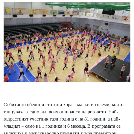
Събитието обедини стотици хора – малки и големи, които
танцуваха заедно във всички нюанси на розовото. Най-
възрастният участник тази година е на 81 години, а най-
младият – само на 1 годинка и 6 месеца. В програмата се
включиха и международно признати зумба презентъри,