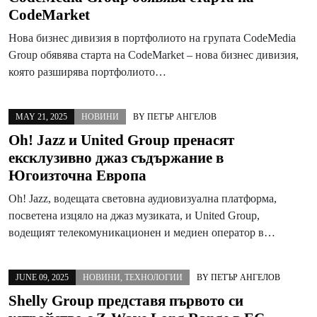
CodeMarket
Нова бизнес дивизия в портфолиото на групата CodeMedia
Group обявява старта на CodeMarket – нова бизнес дивизия,
която разширява портфолиото…
MAY 21, 2025
НОВИНИ
BY
ПЕТЪР АНГЕЛОВ
Oh! Jazz и United Group пренасят
ексклузивно джаз съдържание в
Югоизточна Европа
Oh! Jazz, водещата световна аудиовизуална платформа,
посветена изцяло на джаз музиката, и United Group,
водещият телекомуникационен и медиен оператор в…
JUNE 09, 2025
НОВИНИ
,
ТЕХНОЛОГИИ
BY
ПЕТЪР АНГЕЛОВ
Shelly Group представя първото си