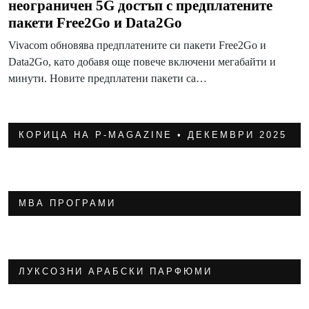
неограничен 5G достъп с предплатените
пакети Free2Go и Data2Go
Vivacom обновява предплатените си пакети Free2Go и
Data2Go, като добавя още повече включени мегабайти и
минути. Новите предплатени пакети са…
КОРИЦА НА P-MAGAZINE • ДЕКЕМВРИ 2025
МВА ПРОГРАМИ
ЛУКСОЗНИ АРАБСКИ ПАРФЮМИ