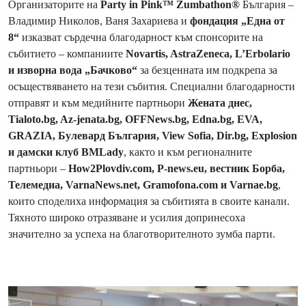
Организаторите на
Party in Pink™ Zumbathon®
България –
Владимир Николов, Ваня Захариева и
фондация „Една от
8“
изказват сърдечна благодарност към спонсорите на
събитието – компаниите
Novartis, AstraZeneca, L’Erbolario
и изворна вода „Бачково“
за безценната им подкрепа за
осъществяването на тези събития. Специални благодарности
отправят и към медийните партньори
Жената днес,
Tialoto.bg, Az-jenata.bg, OFFNews.bg, Edna.bg, EVA,
GRAZIA, Булевард България, View Sofia, Dir.bg, Explosion
и дамски клуб BMLady
, както и към регионалните
партньори –
How2Plovdiv.com, P-news.eu, вестник Борба,
Телемедиа, VarnaNews.net, Gramofona.com и Varnae.bg
,
които споделиха информация за събитията в своите канали.
Тяхното широко отразяване и усилия допринесоха
значително за успеха на благотворителното зумба парти.