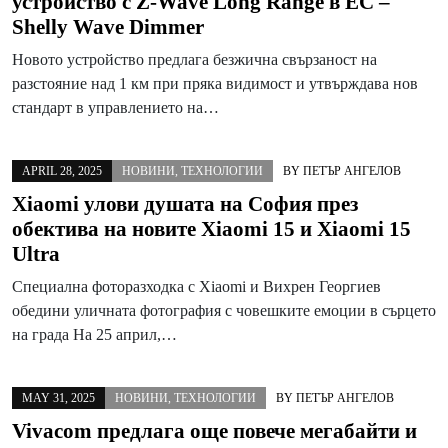
устройство с Z-Wave Long Range в ЕС –
Shelly Wave Dimmer
Новото устройство предлага безжична свързаност на
разстояние над 1 км при пряка видимост и утвърждава нов
стандарт в управлението на…
APRIL 28, 2025
НОВИНИ
,
ТЕХНОЛОГИИ
BY
ПЕТЪР АНГЕЛОВ
Xiaomi улови душата на София през
обектива на новите Xiaomi 15 и Xiaomi 15
Ultra
Специална фоторазходка с Xiaomi и Вихрен Георгиев
обедини уличната фотография с човешките емоции в сърцето
на града На 25 април,…
MAY 31, 2025
НОВИНИ
,
ТЕХНОЛОГИИ
BY
ПЕТЪР АНГЕЛОВ
Vivacom предлага още повече мегабайти и