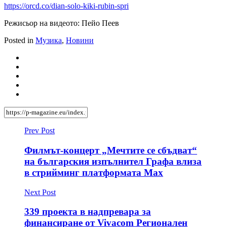
https://orcd.co/dian-solo-kiki-rubin-spri
Режисьор на видеото: Пейо Пеев
Posted in
Музика
,
Новини
Prev Post
Филмът-концерт „Мечтите се сбъдват“
на българския изпълнител Графа влиза
в стрийминг платформата Max
Next Post
339 проекта в надпревара за
финансиране от Vivacom Регионален