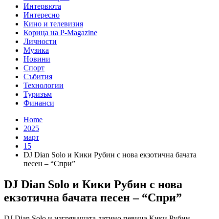
Интервюта
Интересно
Кино и телевизия
Корица на P-Magazine
Личности
Музика
Новини
Спорт
Събития
Технологии
Туризъм
Финанси
Home
2025
март
15
DJ Dian Solo и Кики Рубин с нова екзотична бачата
песен – “Спри”
DJ Dian Solo и Кики Рубин с нова
екзотична бачата песен – “Спри”
DJ Dian Solo и изгряващата латино певица Кики Рубин