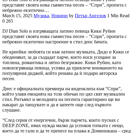
представят своята нова съвместна песен – “Спри”, пропита с
небрежно екзотично…
March 15, 2025
Музика
,
Новини
by
Петър Ангелов
1 Min Read
0
265
DJ Dian Solo и изгряващата латино певица Кики Рубин
представят своята нова съвместна песен – “Спри”, пропита с
небрежно екзотично настроение в стил денс бачата.
Не криейки любовта си към латино музиката, Дидо и Кики се
обединяват, за да създадат парче, което носи усещане за
топлина, романтика и лятно безгрижие. Кики Рубин, като
новоизгряваща певица, успява да привлече вниманието на
популярния диджей, който решава да ѝ подари авторска
песен.
Днес е официалната премиера на видеоклипа към “Спри”,
който улавя емоцията на този обичан по цял свят музикален
стил. Ритъмът и мелодията на песента гарантирано ще ви
накарат да танцувате и да я запеете още след първото
слушане.
“След серия от енергични, бързи парчета, които пуснах с
DEEP ZONE, имах нужда малко да успокоя топката с нещо,
което да те гали и да те пренесе на плажа в Доминикана – сред