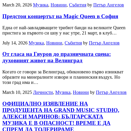
March 20, 2026
Музика
,
Новини
,
Събития
by
Петър Ангелов
Предстои концертът на Magic Queen в София
Една от най-завладяващите трибют банди на великите Queen
пристига за първото си шоу у нас утре, 21 март, в клуб…
July 14, 2026
Музика
,
Новини
,
Събития
by
Петър Ангелов
От гласа на Гяуров до празничната сцена:
духовният живот на Велинград
Когато се говори за Велинград, обикновено първо изникват
образите на минералните извори и планинския въздух. Но
този град има и…
March 10, 2025
Личности
,
Музика
,
Новини
by
Петър Ангелов
ОФИЦИАЛНО ИЗЯВЛЕНИЕ НА
ПРОДУЦЕНТА НА GRAND MUSIC STUDIO,
АЛЕКСИ МАРИНОВ: БЪЛГАРСКАТА
МУЗИКА Е В ОПАСНОСТ! ВРЕМЕ Е ДА
СПРЕМ ДА ТОЛЕРИРАМЕ