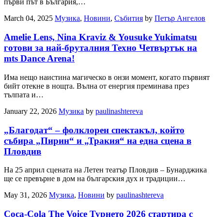
първи път в България,…
March 04, 2025
Музика
,
Новини
,
Събития
by
Петър Ангелов
Amelie Lens, Nina Kraviz & Yousuke Yukimatsu
готови за най-бруталния Техно Четвъртък на
mts Dance Arena!
Има нещо наистина магическо в онзи момент, когато първият
бийт отекне в нощта. Вълна от енергия преминава през
тълпата и…
January 22, 2026
Музика
by
paulinashtereva
„Благодат“ – фолклорен спектакъл, който
събира „Пирин“ и „Тракия“ на една сцена в
Пловдив
На 25 април сцената на Летен театър Пловдив – Бунарджика
ще се превърне в дом на българския дух и традиции…
May 31, 2026
Музика
,
Новини
by
paulinashtereva
Coca-Cola The Voice Турнето 2026 стартира с