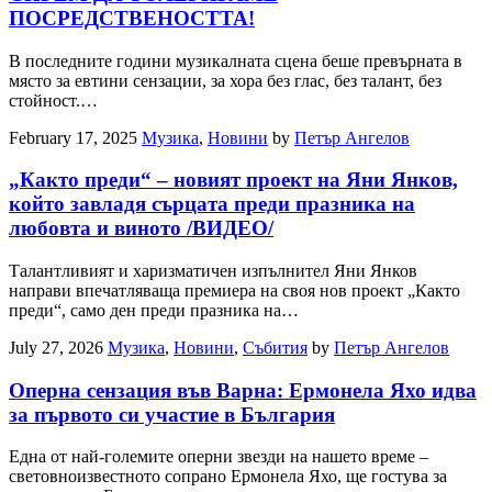
ПОСРЕДСТВЕНОСТТА!
В последните години музикалната сцена беше превърната в
място за евтини сензации, за хора без глас, без талант, без
стойност.…
February 17, 2025
Музика
,
Новини
by
Петър Ангелов
„Както преди“ – новият проект на Яни Янков,
който завладя сърцата преди празника на
любовта и виното /ВИДЕО/
Талантливият и харизматичен изпълнител Яни Янков
направи впечатляваща премиера на своя нов проект „Както
преди“, само ден преди празника на…
July 27, 2026
Музика
,
Новини
,
Събития
by
Петър Ангелов
Оперна сензация във Варна: Ермонела Яхо идва
за първото си участие в България
Една от най-големите оперни звезди на нашето време –
световноизвестното сопрано Ермонела Яхо, ще гостува за