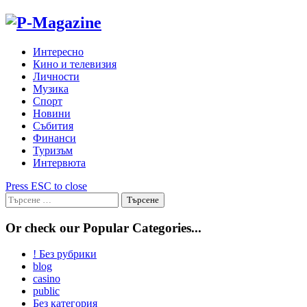
Skip
to
content
Интересно
Кино и телевизия
Личности
Музика
Спорт
Новини
Събития
Финанси
Туризъм
Интервюта
Press ESC to close
Търсене
за:
Or check our Popular Categories...
! Без рубрики
blog
casino
public
Без категория