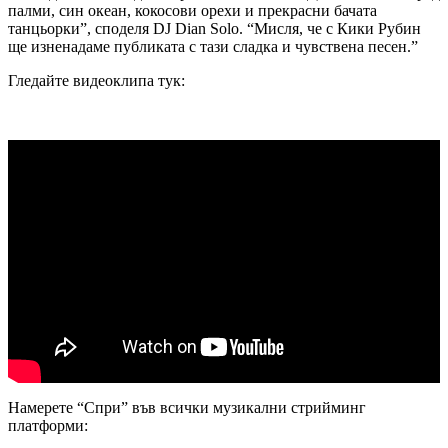
палми, син океан, кокосови орехи и прекрасни бачата
танцьорки”, споделя DJ Dian Solo. “Мисля, че с Кики Рубин
ще изненадаме публиката с тази сладка и чувствена песен.”
Гледайте видеоклипа тук:
Намерете “Спри” във всички музикални стрийминг
платформи: