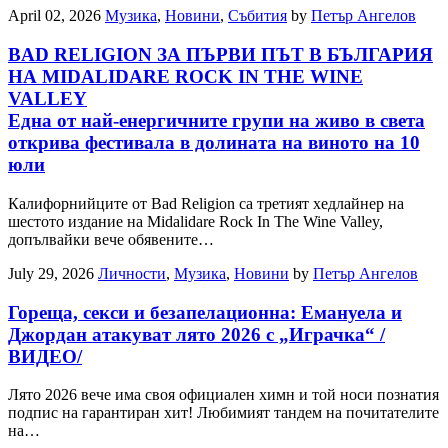
April 02, 2026
Музика
,
Новини
,
Събития
by
Петър Ангелов
BAD RELIGION ЗА ПЪРВИ ПЪТ В БЪЛГАРИЯ
НА MIDALIDARE ROCK IN THE WINE
VALLEY
Eдна от най-енергичните групи на живо в света
открива фестивала в долината на виното на 10
юли
Калифорнийците от Bad Religion са третият хедлайнер на
шестото издание на Midalidare Rock In The Wine Valley,
допълвайки вече обявените…
July 29, 2026
Личности
,
Музика
,
Новини
by
Петър Ангелов
Гореща, секси и безапелационна: Емануела и
Джордан атакуват лято 2026 с „Играчка“ /
ВИДЕО/
Лято 2026 вече има своя официален химн и той носи познатия
подпис на гарантиран хит! Любимият тандем на почитателите
на…