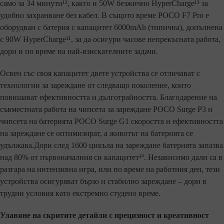
само за 34 минути¹², както и 50W безжично HyperCharge¹³ за
удобно захранване без кабел. В същото време POCO F7 Pro е
оборудван с батерия с капацитет 6000mAh (типична), допълнена
с 90W HyperCharge¹¹, за да осигури часове непрекъсната работа,
дори и по време на най-взискателните задачи.
Освен със своя капацитет двете устройства се отличават с
технологии за зареждане от следващо поколение, които
повишават ефективността и дълготрайността. Благодарение на
съвместната работа на чипсета за зареждане POCO Surge P3 и
чипсета на батерията POCO Surge G1 скоростта и ефективността
на зареждане се оптимизират, а животът на батерията се
удължава.Дори след 1600 цикъла на зареждане батерията запазва
над 80% от първоначалния си капацитет¹º. Независимо дали са в
разгара на интензивна игра, или по време на работния ден, тези
устройства осигуряват бързо и стабилно зареждане – дори в
трудни условия като екстремно студено време.
Улавяне на скритите детайли с прецизност и креативност