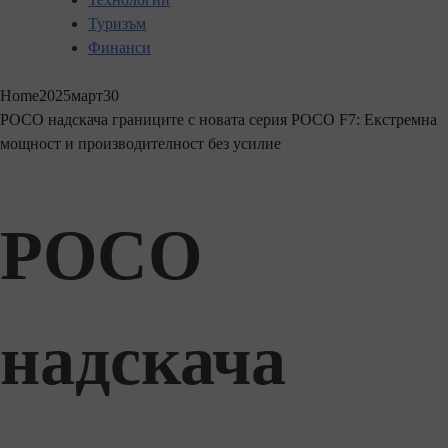
Туризъм
Финанси
Home
2025
март
30
POCO надскача границите с новата серия POCO F7: Екстремна
мощност и производителност без усилие
POCO
надскача