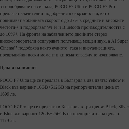
за подобряване на сигнала, POCO F7 Ultra и POCO F7 Pro
предлагат значителни подобрения в свързаността, като
повишават мобилната скорост с до 37% в средните и високите
честоти¹⁶ и подобряват Wi-Fi и Bluetooth производителността с
до 16%¹⁶. На фронта на забавлението двойните стерео
високоговорители осигуряват поглъщащ, мощен звук, а AI Super
Cinema¹⁷ подобрява както аудиото, така и визуализацията,
превръщайки всеки момент в кинематографично изживяване.
Цена и наличност
POCO F7 Ultra ще се предлага в България в два цвята: Yellow и
Black във вариант 16GB+512GB на препоръчителна цена от
1699 лв.
POCO F7 Pro ще се предлага в България в три цвята: Black, Silver
и Blue във вариант 12GB+256GB на препоръчителна цена от
1179 лв.