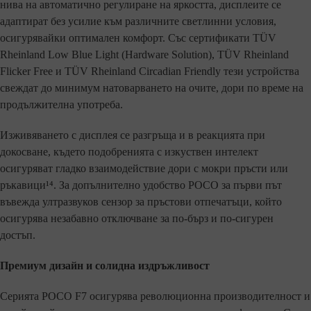
нива на автоматично регулиране на яркостта, дисплеите се
адаптират без усилие към различните светлинни условия,
осигурявайки оптимален комфорт. Със сертификати TÜV
Rheinland Low Blue Light (Hardware Solution), TÜV Rheinland
Flicker Free и TÜV Rheinland Circadian Friendly тези устройства
свеждат до минимум натоварването на очите, дори по време на
продължителна употреба.
Изживяването с дисплея се разгръща и в реакцията при
докосване, където подобренията с изкуствен интелект
осигуряват гладко взаимодействие дори с мокри пръсти или
ръкавици¹⁴. За допълнително удобство POCO за първи път
въвежда ултразвуков сензор за пръстови отпечатъци, който
осигурява незабавно отключване за по-бърз и по-сигурен
достъп.
Премиум дизайн и солидна издръжливост
Серията POCO F7 осигурява революционна производителност и