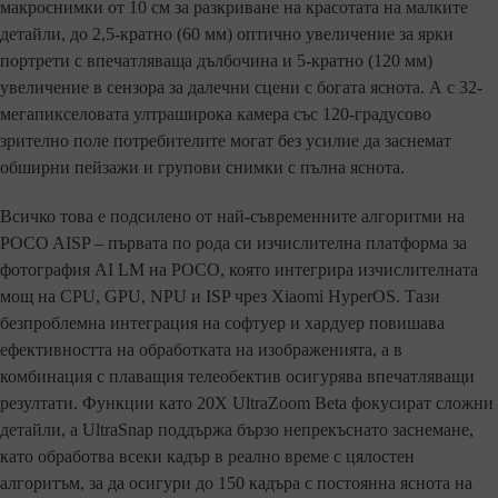
макроснимки от 10 см за разкриване на красотата на малките
детайли, до 2,5-кратно (60 мм) оптично увеличение за ярки
портрети с впечатляваща дълбочина и 5-кратно (120 мм)
увеличение в сензора за далечни сцени с богата яснота. А с 32-
мегапикселовата ултраширока камера със 120-градусово
зрително поле потребителите могат без усилие да заснемат
обширни пейзажи и групови снимки с пълна яснота.
Всичко това е подсилено от най-съвременните алгоритми на
POCO AISP – първата по рода си изчислителна платформа за
фотография AI LM на POCO, която интегрира изчислителната
мощ на CPU, GPU, NPU и ISP чрез Xiaomi HyperOS. Тази
безпроблемна интеграция на софтуер и хардуер повишава
ефективността на обработката на изображенията, а в
комбинация с плаващия телеобектив осигурява впечатляващи
резултати. Функции като 20X UltraZoom Beta фокусират сложни
детайли, а UltraSnap поддържа бързо непрекъснато заснемане,
като обработва всеки кадър в реално време с цялостен
алгоритъм, за да осигури до 150 кадъра с постоянна яснота на