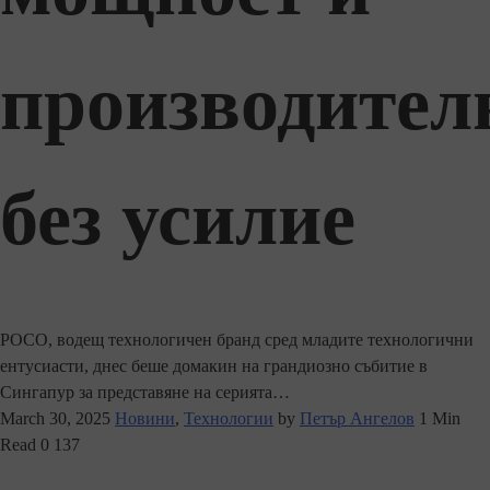
производител
без усилие
POCO, водещ технологичен бранд сред младите технологични
ентусиасти, днес беше домакин на грандиозно събитие в
Сингапур за представяне на серията…
March 30, 2025
Новини
,
Технологии
by
Петър Ангелов
1 Min
Read
0
137