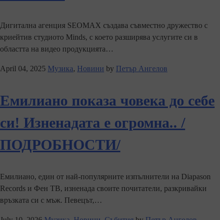
Дигитална агенция SEOMAX създава съвместно дружество с
криейтив студиото Minds, с което разширява услугите си в
областта на видео продукцията…
April 04, 2025
Музика
,
Новини
by
Петър Ангелов
Емилиано показа човека до себе
си! Изненадата е огромна.. /
ПОДРОБНОСТИ/
Емилиано, един от най-популярните изпълнители на Diapason
Records и Фен ТВ, изненада своите почитатели, разкривайки
връзката си с мъж. Певецът,…
July 10, 2026
Музика
,
Новини
,
Събития
by
Петър Ангелов