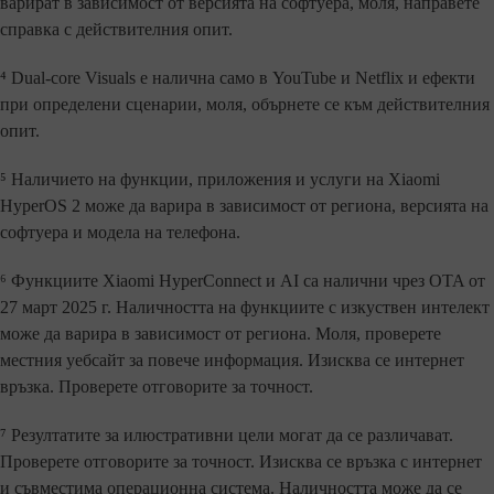
варират в зависимост от версията на софтуера, моля, направете
справка с действителния опит.
⁴ Dual-core Visuals е налична само в YouTube и Netflix и ефекти
при определени сценарии, моля, обърнете се към действителния
опит.
⁵ Наличието на функции, приложения и услуги на Xiaomi
HyperOS 2 може да варира в зависимост от региона, версията на
софтуера и модела на телефона.
⁶ Функциите Xiaomi HyperConnect и AI са налични чрез OTA от
27 март 2025 г. Наличността на функциите с изкуствен интелект
може да варира в зависимост от региона. Моля, проверете
местния уебсайт за повече информация. Изисква се интернет
връзка. Проверете отговорите за точност.
⁷ Резултатите за илюстративни цели могат да се различават.
Проверете отговорите за точност. Изисква се връзка с интернет
и съвместима операционна система. Наличността може да се