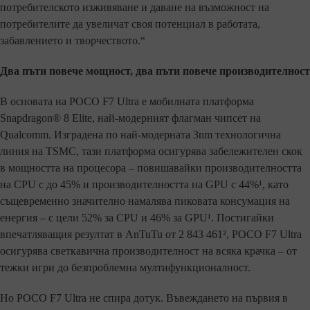
потребителското изживяване и даване на възможност на
потребителите да увеличат своя потенциал в работата,
забавлението и творчеството.“
Два пъти повече мощност, два пъти повече производителност
В основата на POCO F7 Ultra е мобилната платформа
Snapdragon® 8 Elite, най-модерният флагман чипсет на
Qualcomm. Изградена по най-модерната 3nm технологична
линия на TSMC, тази платформа осигурява забележителен скок
в мощността на процесора – повишавайки производителността
на CPU с до 45% и производителността на GPU с 44%¹, като
същевременно значително намалява пиковата консумация на
енергия – с цели 52% за CPU и 46% за GPU¹. Постигайки
впечатляващия резултат в AnTuTu от 2 843 461², POCO F7 Ultra
осигурява светкавична производителност на всяка крачка – от
тежки игри до безпроблемна мултифункционалност.
Но POCO F7 Ultra не спира дотук. Въвеждането на първия в