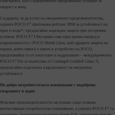
симетрията, като същевременно предизвикват усещане за
скорост и мощ.
Създадена, за да устои на ежедневните предизвикателства,
серията POCO F7 притежава рейтинг IP68 за устойчивост на
прах и вода¹⁵, предлагайки надеждна защита при екстремни
условия. POCO F7 Ultra прави още една крачка напред в
издръжливостта с POCO Shield Glass, най-здравата защита на
екрана, която някога е имало в устройство на POCO,
предпазвайки го от изпускане и надраскване – междувременно
POCO F7 Pro се възползва от Corning® Gorilla® Glass 7i,
предлагайки подсилена издръжливост за ежедневна
устойчивост.
По-добро потребителското изживяване с подобрена
свързаност и аудио
Флагман производителността заслужава също толкова
впечатляващо потребителско изживяване, а серията POCO F7 го
осигурява. Задвижвани от тунера Surge T1S, специален чипсет