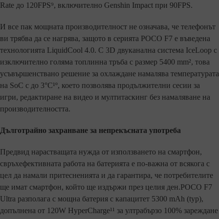
Rate до 120FPS⁹, включително Genshin Impact при 90FPS.
И все пак мощната производителност не означава, че телефонът
ви трябва да се нагрява, защото в серията POCO F7 е въведена
технологията LiquidCool 4.0. С 3D двуканална система IceLoop с
изключително голяма топлинна тръба с размер 5400 mm², това
усъвършенствано решение за охлаждане намалява температурата
на SoC с до 3°C¹º, което позволява продължителни сесии за
игри, редактиране на видео и мултитаскинг без намаляване на
производителността.
Дълготрайно захранване за непрекъсната употреба
Предвид нарастващата нужда от използването на смартфон,
свръхефективната работа на батерията е по-важна от всякога с
цел да намали притесненията и да гарантира, че потребителите
ще имат смартфон, който ще издържи през целия ден.POCO F7
Ultra разполага с мощна батерия с капацитет 5300 mAh (typ),
допълнена от 120W HyperCharge¹¹ за ултрабързо 100% зареждане