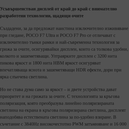
Усъвършенстван дисплей от край до край с внимателно
разработени технологии, щадящи очите
Създадени, за да предложат наистина изключително изживяване
при гледане, POCO F7 Ultra и POCO F7 Pro се отличават с
изключително тънки рамки и най-съвременна технология за
грижа за очите, осигурявайки дисплеи, които са толкова удобни,
колкото и зашеметяващи. Ултраярките дисплеи с 3200 нита
пикова яркост и 1800 нита HBM яркост осигуряват
впечатляваща яснота и зашеметяващи HDR ефекти, дори при
ярка слънчева светлина.
Но не става дума само за яркост – и двете устройства дават
приоритет и на грижата за очите. С технологията за кръгова
поляризация, която преобразува линейно поляризираната
светлина на екрана в кръгова поляризирана светлина, дисплеят
наподобява естествената светлина за по-удобно взиране. В
съчетание с 3840Hz високочестотно PWM затъмняване и 16 000