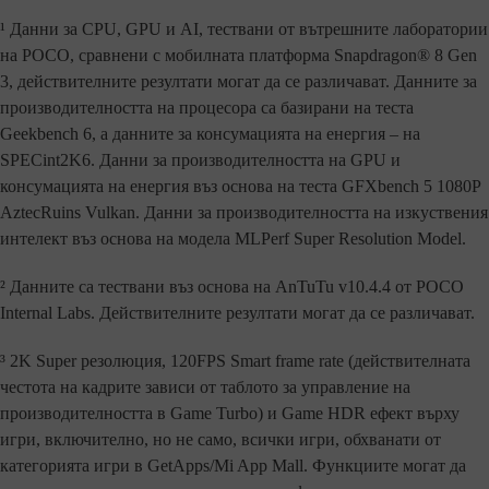
¹ Данни за CPU, GPU и AI, тествани от вътрешните лаборатории
на POCO, сравнени с мобилната платформа Snapdragon® 8 Gen
3, действителните резултати могат да се различават. Данните за
производителността на процесора са базирани на теста
Geekbench 6, а данните за консумацията на енергия – на
SPECint2K6. Данни за производителността на GPU и
консумацията на енергия въз основа на теста GFXbench 5 1080P
AztecRuins Vulkan. Данни за производителността на изкуствения
интелект въз основа на модела MLPerf Super Resolution Model.
² Данните са тествани въз основа на AnTuTu v10.4.4 от POCO
Internal Labs. Действителните резултати могат да се различават.
³ 2K Super резолюция, 120FPS Smart frame rate (действителната
честота на кадрите зависи от таблото за управление на
производителността в Game Turbo) и Game HDR ефект върху
игри, включително, но не само, всички игри, обхванати от
категорията игри в GetApps/Mi App Mall. Функциите могат да