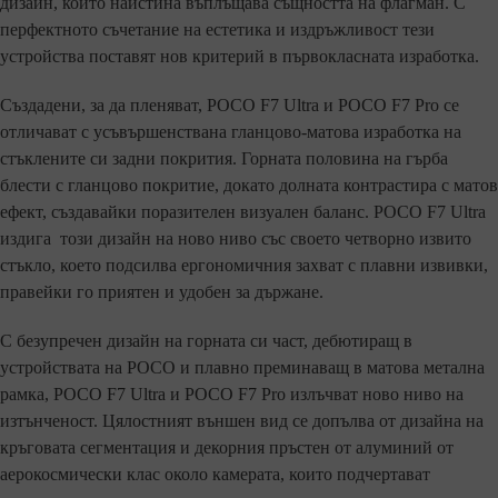
дизайн, който наистина въплъщава същността на флагман. С
перфектното съчетание на естетика и издръжливост тези
устройства поставят нов критерий в първокласната изработка.
Създадени, за да пленяват, POCO F7 Ultra и POCO F7 Pro се
отличават с усъвършенствана гланцово-матова изработка на
стъклените си задни покрития. Горната половина на гърба
блести с гланцово покритие, докато долната контрастира с матов
ефект, създавайки поразителен визуален баланс. POCO F7 Ultra
издига този дизайн на ново ниво със своето четворно извито
стъкло, което подсилва ергономичния захват с плавни извивки,
правейки го приятен и удобен за държане.
С безупречен дизайн на горната си част, дебютиращ в
устройствата на POCO и плавно преминаващ в матова метална
рамка, POCO F7 Ultra и POCO F7 Pro излъчват ново ниво на
изтънченост. Цялостният външен вид се допълва от дизайна на
кръговата сегментация и декорния пръстен от алуминий от
аерокосмически клас около камерата, които подчертават