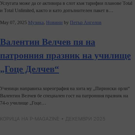
Услугата може да се активира в слот към тарифни планове Total
и Total Unlimited, както и като допълнителен пакет в…
May 07, 2025
Музика
,
Новини
by
Петър Ангелов
Валентин Велчев пя на
патронния празник на училище
„Гоце Делчев“
Ученици направиха хореография на хита му „Пирински орли“
Валентин Велчев бе специален гост на патронния празник на
74-о училище „Гоце…
КОРИЦА НА P-MAGAZINE • ДЕКЕМВРИ 2025