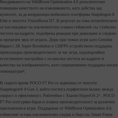
Внедряването на WildBoost Optimization 4.0 допълнително
повишава качеството на изживяването, като действа зад
кулисите, за да координира мобилната платформа Snapdragon 8
Elite и чипсета VisionBoost D7. В резултат на това потребителите
се наслаждават на изключително плавен геймплей със стабилна
честота на кадрите, подобрена реакция при докосване и следене
и прецизен звук от играта. Дори при тежки игри като Genshin
Impact с 2K Super Resolution и 120FPS устройството поддържа
превъзходна производителност за час игра, надхвърляйки
естествените настройки с по-висока честота на кадрите и
качество на изображението, като същевременно поддържа ниски
температури⁸.
В същото време POCO F7 Pro се задвижва от чипсета
Snapdragon® 8 Gen 3, който постига перфектния баланс между
скорост и ефективност. Работейки с Xiaomi HyperOS 2⁵ , POCO
F7 Pro осигурява бърза и плавна производителност за различни
приложения и игри. Поддържан от WildBoost Optimization 4.0,
геймплеят остава изключително гладък и бърз със Smart Frame