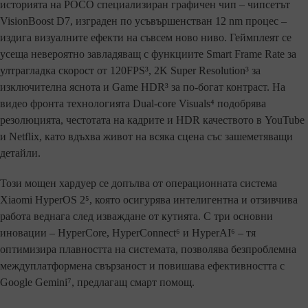
историята на POCO специализиран графичен чип – чипсетът
VisionBoost D7, изграден по усъвършенстван 12 nm процес –
издига визуалните ефекти на съвсем ново ниво. Геймплеят се
усеща невероятно завладяващ с функциите Smart Frame Rate за
ултрагладка скорост от 120FPS³, 2K Super Resolution³ за
изключителна яснота и Game HDR³ за по-богат контраст. На
видео фронта технологията Dual-core Visuals⁴ подобрява
резолюцията, честотата на кадрите и HDR качеството в YouTube
и Netflix, като вдъхва живот на всяка сцена със зашеметяващи
детайли.
Този мощен хардуер се допълва от операционната система
Xiaomi HyperOS 2⁵, която осигурява интелигентна и отзивчива
работа веднага след изваждане от кутията. С три основни
иновации – HyperCore, HyperConnect⁶ и HyperAI⁶ – тя
оптимизира плавността на системата, позволява безпроблемна
междуплатформена свързаност и повишава ефективността с
Google Gemini⁷, предлагащ смарт помощ.