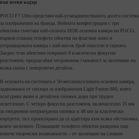
във всеки кадър
POCO F7 Ultra представя най-усъвършенстваната досега система
за изображения на бранда. Нейната конфигурация с три
обектива съчетава най-силната HDR основна камера на POCO,
първия плаващ телефото обектив на флагман ниво и
ултрашироката камера с най-висок брой пиксели в серията.
Заедно тези обективи покриват 8 класически фокусни
разстояния, предлагайки несравнима гъвкавост за заснемане на
всяка сцена с невероятни детайли.
В основата на системата е 50-мегапикселовата основна камера,
задвижвана от сензора за изображения Light Fusion 800, която
осигурява живи и детайлни снимки дори при трудно
осветление. С четири фокусни разстояния, включително 35 мм
за ежедневни непринудени снимки и 48 мм за класически
портрети, тя е проектирана да се адаптира към всяка обстановка,
която заснемате. Плаващият телефото обектив разкрива още
повече творчески възможности – от заснемане на сложни