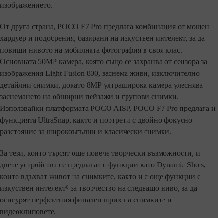
изображението.
От друга страна, POCO F7 Pro предлага комбинация от мощен
хардуер и подобрения, базирани на изкуствен интелект, за да
повиши нивото на мобилната фотография в своя клас.
Основната 50МР камера, която също се захранва от сензора за
изображения Light Fusion 800, заснема живи, изключително
детайлни снимки, докато 8МР ултраширока камера улеснява
заснемането на обширни пейзажи и групови снимки.
Използвайки платформата POCO AISP, POCO F7 Pro предлага и
функцията UltraSnap, както и портрети с двойно фокусно
разстояние за широкоъгълни и класически снимки.
За тези, които търсят още повече творчески възможности, и
двете устройства се предлагат с функции като Dynamic Shots,
които вдъхват живот на снимките, както и с още функции с
изкуствен интелект⁶ за творчество на следващо ниво, за да
осигурят перфектния финален щрих на снимките и
видеоклиповете.