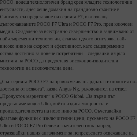
POCO, водещ технологичен бранд сред младите технологични
ентусиасти, днес беше домакин на грандиозно събитие в
Сингапур за представяне на серията F7, включваща
дългоочакваните POCO F7 Ultra и POCO F7 Pro, пред ключови
медии. Създадено за всестранно съвършенство и задвижвано от
най-съвременни технологии, флагман дуото осигурява най-
високо ниво на скорост и ефективност, като същевременно
остава достъпно за повече потребители – следвайки изцяло
мисията на POCO да предоставя високопроизводителни
технологии на изключителна цена.
„Със серията POCO F7 направихме авангардната технология по-
достъпна от всякога“, казва Angus Ng, ръководител на отдел
„Продуктов маркетинг“ в POCO Global. „За първи път
представяме модел Ultra, който издига мощността и
производителността на ново ниво за POCO. Съчетавайки
флагман функции с изключителни цени, пускането на POCO F7
Ultra и POCO F7 Pro бележи значителен скок напред,
отразявайки нашия ангажимент за непрекъснато освежаване на