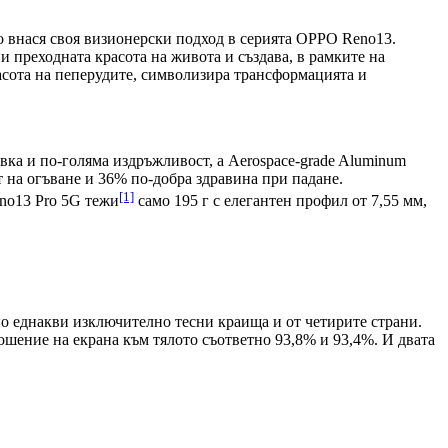
о внася своя визионерски подход в серията OPPO Reno13.
 преходната красота на живота и създава, в рамките на
асота на пеперудите, символизира трансформацията и
ивка и по-голяма издръжливост, а Aerospace-grade Aluminum
 на огъване и 36% по-добра здравина при падане.
[1]
eno13 Pro 5G тежи
само 195 г с елегантен профил от 7,55 мм,
но еднакви изключително тесни краища и от четирите страни.
ошение на екрана към тялото съответно 93,8% и 93,4%. И двата