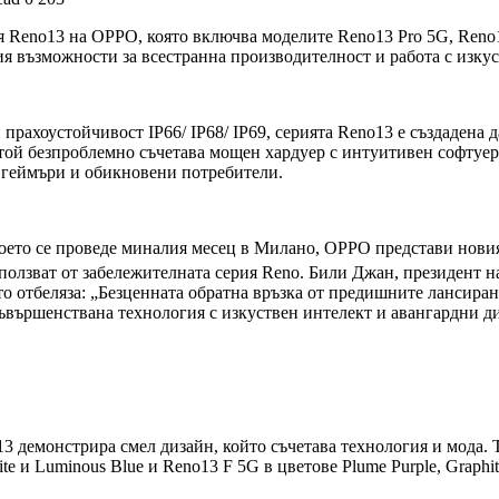
ия Reno13 на OPPO, която включва моделите Reno13 Pro 5G, Reno
я възможности за всестранна производителност и работа с изкус
прахоустойчивост IP66/ IP68/ IP69, серията Reno13 е създадена д
, той безпроблемно съчетава мощен хардуер с интуитивен софту
а геймъри и обикновени потребители.
 което се проведе миналия месец в Милано, OPPO представи нови
ползват от забележителната серия Reno. Били Джан, президент на 
то отбеляза: „Безценната обратна връзка от предишните лансира
ъвършенствана технология с изкуствен интелект и авангардни 
3 демонстрира смел дизайн, който съчетава технология и мода. 
te и Luminous Blue и Reno13 F 5G в цветове Plume Purple, Graphit