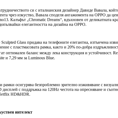
сътрудничеството си с италианския дизайнер Давиде Вавала, койт
ента чрез изкуство, Вавала споделя ангажимента на OPPO да цени
no13. Калъфът „Chromatic Dreams“, вдъхновен от деликатната кр
 допълвайки елегантността на дизайна на OPPO.
 Sculpted Glass придава на телефоните елегантна, изтънчена изв
ение с пластмасовата рамка, както и 20% по-добра издръжливост
агат оптимален баланс между лека конструкция и устойчивост. R
te и 7,29 мм за Luminous Blue.
нки рамки осигурява безпроблемно зрително изживяване с визуал
D дисплей с поддръжка на 120Hz честота на опресняване и съотн
Netflix HD&HDR.
куствен интелект