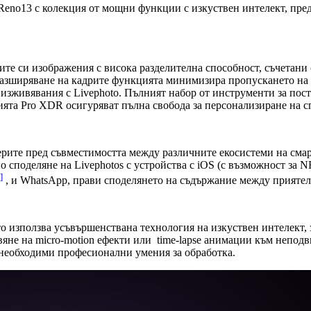
eno13 с колекция от мощни функции с изкуствен интелект, пред
ите си изображения с висока разделителна способност, съчетани
разширяване на кадрите функцията минимизира пропускането на 
 изживявания с Livephoto. Пълният набор от инструменти за пос
ията Pro XDR осигуряват пълна свобода за персонализиране на с
ерите пред съвместимостта между различните екосистеми на смар
о споделяне на Livephotos с устройства с iOS (с възможност за N
]
, и WhatsApp, прави споделянето на съдържание между приятели
ято използва усъвършенствана технология на изкуствен интелек
вяне на micro-motion ефекти или time-lapse анимации към непод
а необходими професионални умения за обработка.