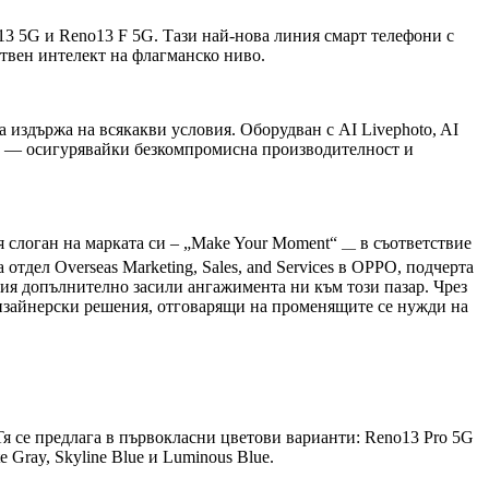
13 5G и Reno13 F 5G. Тази най-нова линия смарт телефони с
твен интелект на флагманско ниво.
а издържа на всякакви условия. Оборудван с AI Livephoto, AI
ер — осигурявайки безкомпромисна производителност и
я слоган на марката си – „Make Your Moment“
в съответствие
—
отдел Overseas Marketing, Sales, and Services в OPPO, подчерта
ния допълнително засили ангажимента ни към този пазар. Чрез
дизайнерски решения, отговарящи на променящите се нужди на
Тя се предлага в първокласни цветови варианти: Reno13 Pro 5G
e Gray, Skyline Blue и Luminous Blue.