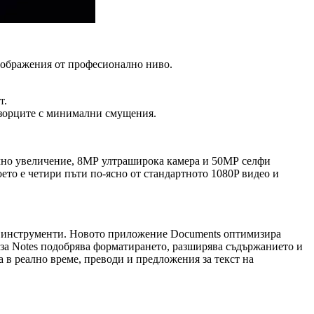
изображения от професионално ниво.
т.
розорците с минимални смущения.
ично увеличение, 8МР ултраширока камера и 50МР селфи
оето е четири пъти по-ясно от стандартното 1080P видео и
ни инструменти. Новото приложение Documents оптимизира
 за Notes подобрява форматирането, разширява съдържанието и
 в реално време, преводи и предложения за текст на