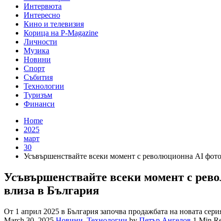
Интервюта
Интересно
Кино и телевизия
Корица на P-Magazine
Личности
Музика
Новини
Спорт
Събития
Технологии
Туризъм
Финанси
Home
2025
март
30
Усъвършенствайте всеки момент с революционна AI фото
Усъвършенствайте всеки момент с рево
влиза в България
От 1 април 2025 в България започва продажбата на новата сер
March 30, 2025
Новини
,
Технологии
by
Петър Ангелов
1 Min R