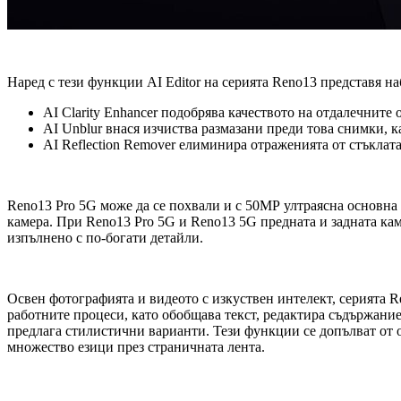
Наред с тези функции AI Editor на серията Reno13 представя 
AI Clarity Enhancer подобрява качеството на отдалечните
AI Unblur внася изчиства размазани преди това снимки, к
AI Reflection Remover елиминира отраженията от стъклат
Reno13 Pro 5G може да се похвали и с 50МР ултраясна основна
камера. При Reno13 Pro 5G и Reno13 5G предната и задната каме
изпълнено с по-богати детайли.
Освен фотографията и видеото с изкуствен интелект, серията
работните процеси, като обобщава текст, редактира съдържание
предлага стилистични варианти. Тези функции се допълват от о
множество езици през страничната лента.