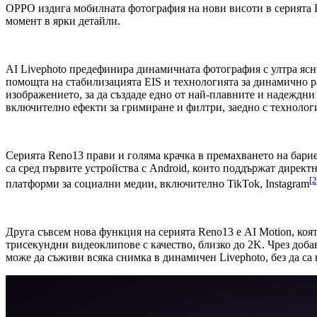
OPPO издига мобилната фотография на нови висоти в серията R
момент в ярки детайли.
AI Livephoto предефинира динамичната фотография с ултра ясн
помощта на стабилизацията EIS и технологията за динамично 
изображението, за да създаде едно от най-плавните и надеждни
включително ефекти за гримиране и филтри, заедно с технолог
Серията Reno13 прави и голяма крачка в премахването на бари
са сред първите устройства с Android, които поддържат директн
[2
платформи за социални медии, включително TikTok, Instagram
Друга съвсем нова функция на серията Reno13 е AI Motion, ко
трисекундни видеоклипове с качество, близко до 2K. Чрез доба
може да съживи всяка снимка в динамичен Livephoto, без да с