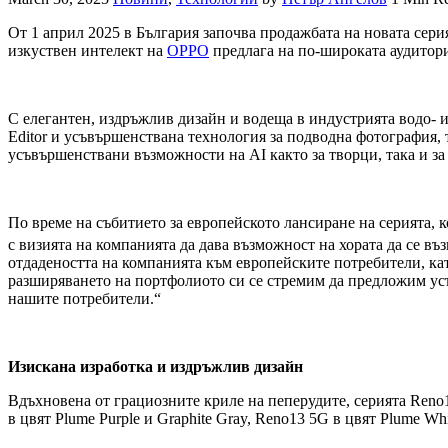
От 1 април 2025 в България започва продажбата на новата сер
изкуствен интелект на
OPPO
предлага на по-широката аудитори
С елегантен, издръжлив дизайн и водеща в индустрията водо- и 
Editor и усъвършенствана технология за подводна фотография
усъвършенствани възможности на AI както за творци, така и з
По време на събитието за европейското лансиране на серията,
с визията на компанията да дава възможност на хората да се въз
отдадеността на компанията към европейските потребители, ка
разширяването на портфолиото си се стремим да предложим ус
нашите потребители.“
Изискана изработка и издръжлив дизайн
Вдъхновена от грациозните криле на пеперудите, серията Reno1
в цвят Plume Purple и Graphite Gray, Reno13 5G в цвят Plume Whi