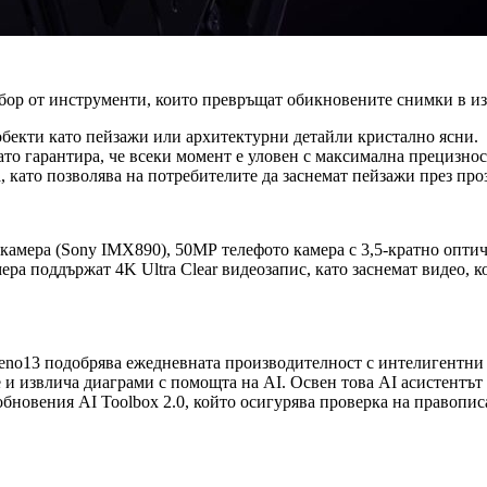
набор от инструменти, които превръщат обикновените снимки в 
 обекти като пейзажи или архитектурни детайли кристално ясни.
ато гарантира, че всеки момент е уловен с максимална прецизнос
а, като позволява на потребителите да заснемат пейзажи през п
 камера (Sony IMX890), 50МР телефото камера с 3,5-кратно опт
ра поддържат 4K Ultra Clear видеозапис, като заснемат видео, к
 Reno13 подобрява ежедневната производителност с интелигент
 и извлича диаграми с помощта на AI. Освен това AI асистентът
бновения AI Toolbox 2.0, който осигурява проверка на правописа