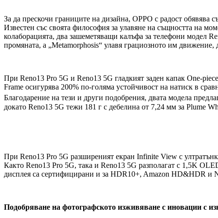
За да прескочи границите на дизайна, OPPO с радост обявява 
Известен със своята философия за улавяне на същността на мом
колаборацията, два зашеметяващи калъфа за телефони модел Re
промяната, а „Metamorphosis“ улавя грациозното им движение,
При Reno13 Pro 5G и Reno13 5G гладкият заден капак One-piece
Frame осигурява 200% по-голяма устойчивост на натиск в сравн
Благодарение на тези и други подобрения, двата модела предл
докато Reno13 5G тежи 181 г с дебелина от 7,24 мм за Plume Whi
При Reno13 Pro 5G разширеният екран Infinite View с ултратъ
Както Reno13 Pro 5G, така и Reno13 5G разполагат с 1,5K OLE
дисплея са сертифицирани и за HDR10+, Amazon HD&HDR и 
Подобряване на фотографското изживяване с иновации с из