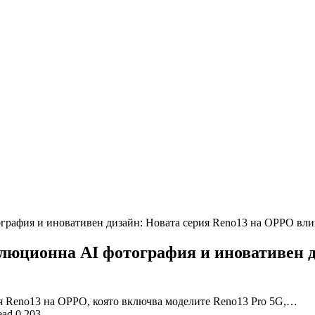
графия и иновативен дизайн: Новата серия Reno13 на OPPO вли
люционна AI фотография и иновативен 
ия Reno13 на OPPO, която включва моделите Reno13 Pro 5G,…
ead
0
203