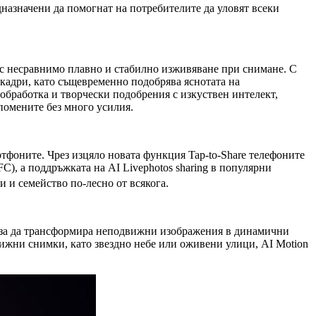
назначени да помогнат на потребителите да уловят всеки
 с несравнимо плавно и стабилно изживяване при снимане. С
кадри, като същевременно подобрява яснотата на
тобработка и творчески подобрения с изкуствен интелект,
помените без много усилия.
тфоните. Чрез изцяло новата функция Tap-to-Share телефоните
FC), а поддръжката на AI Livephotos sharing в популярни
 и семейство по-лесно от всякога.
т, за да трансформира неподвижни изображения в динамични
вижни снимки, като звездно небе или оживени улици, AI Motion