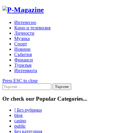
Skip
to
content
Интересно
Кино и телевизия
Личности
Музика
Спорт
Новини
Събития
Финанси
Туризъм
Интервюта
Press ESC to close
Търсене
за:
Or check our Popular Categories...
! Без рубрики
blog
casino
public
Без категория