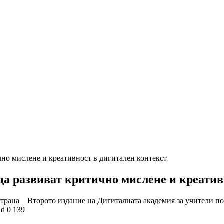
чно мислене и креативност в дигитален контекст
да развиват критично мислене и креатив
 страна Второто издание на Дигиталната академия за учители п
ad
0
139