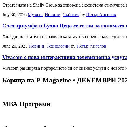
Стратегията на Shelly Group за отворена екосистема стимулир
July 30, 2026
Музика
,
Новини
,
Събития
by
Петър Ангелов
След триумфа в Будва Цеца се готви за голямото
Хиляди почитатели на балканската музика превърнаха една от
June 20, 2025
Новини
,
Технологии
by
Петър Ангелов
Vivacom с нова интерактивна телевизионна услуг
Vivacom разширява портфолиото си от бизнес услуги с новото
Корица на P-Magazine • ДЕКЕМВРИ 20
МВА Програми