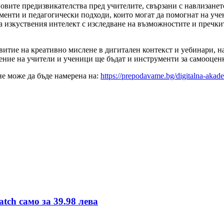
новите предизвикателства пред учителите, свързани с навлизанет
менти и педагогически подходи, които могат да помогнат на уче
 изкуствения интелект с изследване на възможностите и пречкит
витие на креативно мислене в дигитален контекст и уебинари, н
ение на учители и ученици ще бъдат и инструменти за самооценк
е може да бъде намерена на:
https://prepodavame.bg/digitalna-akad
tch само за 39.98 лева