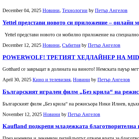
December 04, 2025
Новини
,
Технологии
by
Петър Ангелов
Yettel представи новото си приложение – онлайн м
Yettel представи новото си мобилно приложение на специално
December 12, 2025
Новини
,
Събития
by
Петър Ангелов
POWERWOLF! ТРЕТИЯТ ХЕДЛАЙНЕР НА MID
Gotthard се завръщат в долината на виното! Немската пауър 
April 30, 2025
Кино и телевизия
,
Новини
by
Петър Ангелов
Българският игрален филм „Без крила“ на режис
Българският филм „Без крила“ на режисьора Ники Илиев, вдъ
November 12, 2025
Новини
by
Петър Ангелов
Kaufland подкрепя младежката благотворителна 
През ноември и декември ритейлъртът отваря врати за благот