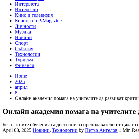
Интервюта
Интересно
Кино и телевизия
Корица на P-Magazine
Личности
Музика
Новини
Спорт
Събития
Технологии
Туризъм
Финанси
Home
2025
април
8
Онлайн академия помага на учителите да развиват крити
Онлайн академия помага на учителите 
Безплатните обучения сa достъпни за преподаватели от цялата
April 08, 2025
Новини
,
Технологии
by
Петър Ангелов
1 Min Re