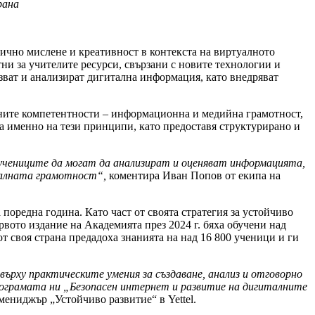
рана
тично мислене и креативност в контекста на виртуалното
тни за учителите ресурси, свързани с новите технологии и
лзват и анализират дигитална информация, като внедряват
алните компетентности – информационна и медийна грамотност,
а именно на тези принципи, като предоставя структурирано и
 учениците да могат да анализират и оценяват информацията,
талната грамотност“,
коментира Иван Попов от екипа на
 поредна година. Като част от своята стратегия за устойчиво
рвото издание на Академията през 2024 г. бяха обучени над
т своя страна предадоха знанията на над 16 800 ученици и ги
ърху практическите умения за създаване, анализ и отговорно
рограмата ни „Безопасен интернет и развитие на дигиталните
ениджър „Устойчиво развитие“ в Yettel.