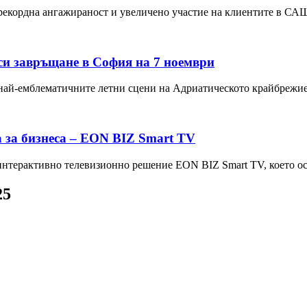
а рекордна ангажираност и увеличено участие на клиентите в С
 си завръщане в София на 7 ноември
 най-емблематичните летни сцени на Адриатическото крайбрежи
а за бизнеса – EON BIZ Smart TV
 интерактивно телевизионно решение EON BIZ Smart TV, което 
25