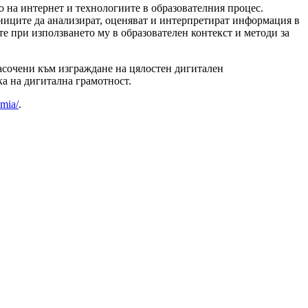
о на интернет и технологиите в образователния процес.
ниците да анализират, оценяват и интерпретират информация в
е при използването му в образователен контекст и методи за
асочени към изграждане на цялостен дигитален
а на дигитална грамотност.
emia/
.