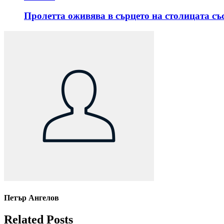
Пролетта оживява в сърцето на столицата със
Петър Ангелов
Related Posts