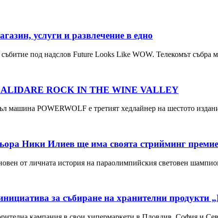
агазин, услуги и развлечение в едно
 събитие под надслов Future Looks Like WOW. Телекомът събра
ALIDARE ROCK IN THE WINE VALLEY
метъл машина POWERWOLF е третият хедлайнер на шестото издани
ьора Ники Илиев ще има своята стрийминг преми
хновен от личната история на параолимпийския световен шампи
инициатива за събиране на хранителни продукти 
ворителна кампания в свои хипермаркети в Пловдив, София и Се