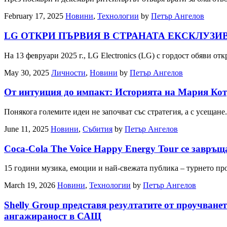
February 17, 2025
Новини
,
Технологии
by
Петър Ангелов
LG ОТКРИ ПЪРВИЯ В СТРАНАТА ЕКСКЛУЗ
На 13 февруари 2025 г., LG Electronics (LG) с гордост обяви 
May 30, 2025
Личности
,
Новини
by
Петър Ангелов
От интуиция до импакт: Историята на Мария Кот
Понякога големите идеи не започват със стратегия, а с усещан
June 11, 2025
Новини
,
Събития
by
Петър Ангелов
Coca-Cola The Voice Happy Energy Tour се завръщ
15 години музика, емоции и най-свежата публика – турнето 
March 19, 2026
Новини
,
Технологии
by
Петър Ангелов
Shelly Group представя резултатите от проучване
ангажираност в САЩ