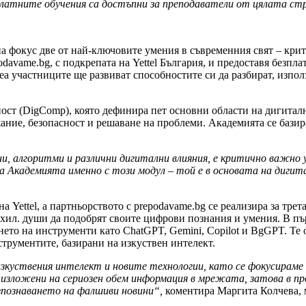
латните обучения с
a
достъпни за преподаватели от цялата ст
на фокус две от най-ключовите умения в съвременния свят – кри
davame.bg, с подкрепата на Yettel България, и предоставя безпла
еа участниците ще развиват способностите си да разбират, изпо
тност (DigComp), която дефинира пет основни области на дигит
ание, безопасност и решаване на проблеми. Академията се базир
и, алгоритми и различни дигитални влияния, е критично важно
а Академията именно с този модул – той е в основата на диги
Yettel, а партньорството с prepodavame.bg се реализира за трета
0 хил. души да подобрят своите цифрови познания и умения. В пъ
ето на инструменти като ChatGPT, Gemini, Copilot и BgGPT. Те о
струментите, базирани на изкуствен интелект.
уствения интелект и новите технологии, като се фокусираме в
 изложени на сериозен обем информация в мрежата, затова в п
зпознаването на фалшиви новини“,
коментира Маргита Колчева, м