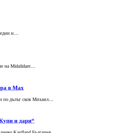
 медии и…
е на Midalidare…
ера в Max
он по дълъг скок Михаил…
„Купи и дари“
влиево Kaufland България…