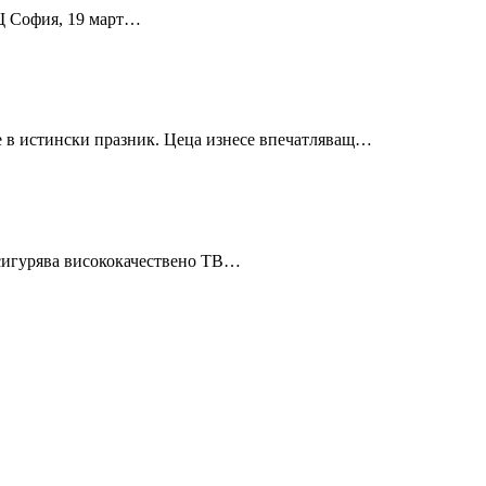
АЩ София, 19 март…
е в истински празник. Цеца изнесе впечатляващ…
осигурява висококачествено ТВ…