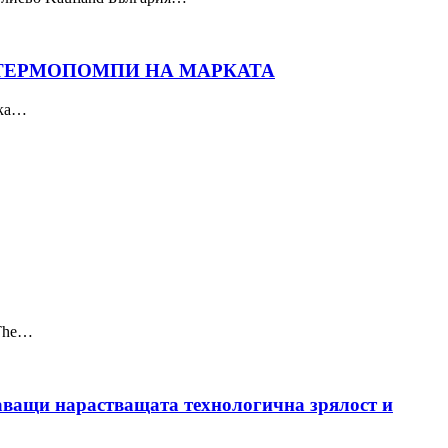
 ТЕРМОПОМПИ НА МАРКАТА
ика…
 The…
ртаващи нарастващата технологична зрялост и