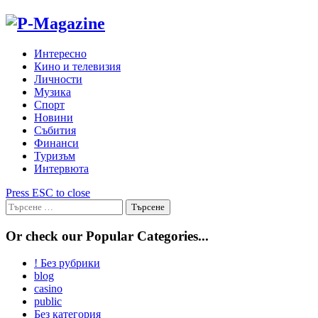
Skip
to
content
Интересно
Кино и телевизия
Личности
Музика
Спорт
Новини
Събития
Финанси
Туризъм
Интервюта
Press ESC to close
Търсене
за:
Or check our Popular Categories...
! Без рубрики
blog
casino
public
Без категория