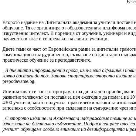
Безп
Второто издание на Дигиталната академия за учители поставя 
общуване. Тя се организира от образователната платформа prepo
изкуствения интелект. В поредица от обучения, уебинари и вид
наученото в клас и го предават на своите ученици.
Двете теми са част от Европейската рамка за дигитална грамо
комуникация и сътрудничество, създаване на дигитално съдърж
практическо обучение за преподавателите.
„В днешната информационна среда, изпълнена с фалшиви новин
която достигa до тях. Затова стартираме второто издание н
prepodavame.bg.
Инициативата е част от програмата за дигитално приобщаване на 
развитие телекомът си поставя за цел ежегодно да помага на 1
4300 учители, които получиха практически насоки за използван
запознаха с особеностите при създаване на съдържание чрез ин
„С второто издание на Академията надграждаме темите за изк
използване на дигитално съдържание. Подрастващите днес са
умения“ обръщаме особено внимание на дезинформацията и ра