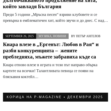
дългоочакваното продължение на хита,
който завладя България
Преди 5 години „Мръсна песен“ взриви клубовете и се
превърна в емблематичен хит, който звучи и до днес. С над…
SEPTEMBER 26, 2025
МУЗИКА
,
НОВИНИ
BY
ПЕТЪР АНГЕЛОВ
Киара влезе в „Ергенът: Любов в Рая“ и
разби конкуренцията – жените
пребледняха, мъжете забравиха къде са
Киара отново влезе в играта и този път направо обърка
картите на всички! Талантливата певица се появи на
бляскавия коктейл…
КОРИЦА НА P-MAGAZINE • ДЕКЕМВРИ 2025