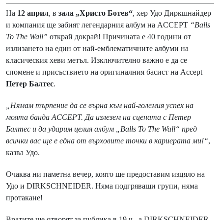
На
12 април
, в
зала „Христо Ботев“
, хер Удо Диркшнайдер
и компания ще забият легендарния албум на ACCEPT
“
Balls
To The Wall
”
открай докрай! Причината е 40 години от
излизането на един от най-емблематичните албуми на
класическия хеви метъл. Изключително важно е да се
спомене и присъствието на оригиналния басист на Accept
Петер Балтес
.
„Нямам търпение да се върна към най-големия успех на
моята банда ACCEPT. Да излезем на сцената с Петер
Балтес и да ударим целия албум „Balls To The Wall“ пред
всички вас ще е една от върховите точки в кариерата ми!“
,
казва Удо.
Очаква ни паметна вечер, която ще предоставим изцяло на
Удо и DIRKSCHNEIDER. Няма подгряващи групи, няма
протакане!
Вратите ще отворят за публика в 19 ч., а DIRKSCHNEIDER