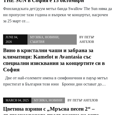
THE SUN в София е 15 октомври
Финландската дет/дуум метъл банда Swallow The Sun няма да
ни пропусне тази година и въпреки че концертът, насрочен
за 25 март се…
JUNE 04,
МУЗИКА
,
НОВИНИ
,
BY
ПЕТЪР
2026
СЪБИТИЯ
АНГЕЛОВ
Вино в кристални чаши и забрана за
климатици: Kamelot и Avantasia със
специални изисквания за концертите си в
София
Две от най-големите имена в симфоничния и пауър метъл
пристигат в България този юни Броени дни остават до…
MARCH 04, 2025
МУЗИКА
,
НОВИНИ
BY
ПЕТЪР АНГЕЛОВ
Цветина взриви с „Мръсна песен 2“ –