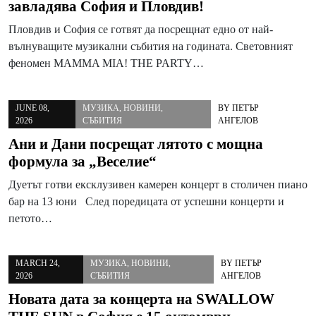
завладява София и Пловдив!
Пловдив и София се готвят да посрещнат едно от най-
вълнуващите музикални събития на годината. Световният
феномен MAMMA MIA! THE PARTY…
JUNE 08,
МУЗИКА
,
НОВИНИ
,
BY
ПЕТЪР
2026
СЪБИТИЯ
АНГЕЛОВ
Ани и Дани посрещат лятото с мощна
формула за „Веселие“
Дуетът готви ексклузивен камерен концерт в столичен пиано
бар на 13 юни След поредицата от успешни концерти и
петото…
MARCH 24,
МУЗИКА
,
НОВИНИ
,
BY
ПЕТЪР
2026
СЪБИТИЯ
АНГЕЛОВ
Новата дата за концерта на SWALLOW