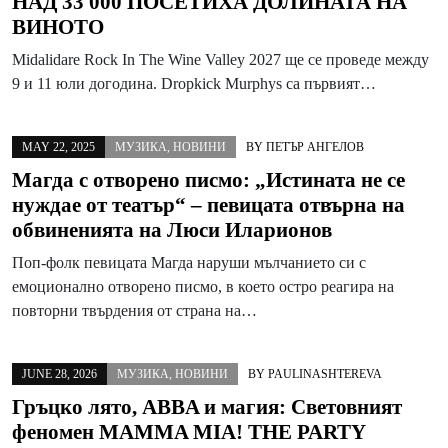
НАД 33 000 ПОСЕТИХА ДОЛИНАТА НА
ВИНОТО
Midalidare Rock In The Wine Valley 2027 ще се проведе между
9 и 11 юли догодина. Dropkick Murphys са първият…
MAY 22, 2025
МУЗИКА
,
НОВИНИ
BY
ПЕТЪР АНГЕЛОВ
Магда с отворено писмо: „Истината не се
нуждае от театър“ – певицата отвърна на
обвиненията на Люси Иларионов
Поп-фолк певицата Магда наруши мълчанието си с
емоционално отворено писмо, в което остро реагира на
повторни твърдения от страна на…
JUNE 28, 2026
МУЗИКА
,
НОВИНИ
BY
PAULINASHTEREVA
Гръцко лято, ABBA и магия: Световният
феномен MAMMA MIA! THE PARTY