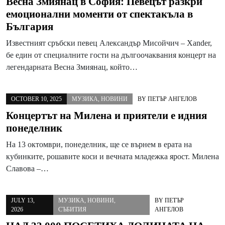
Весна Змиянац в София: Певецът разкри
емоционални моменти от спектакъла в
България
Известният сръбски певец Александър Мисойчич – Xander,
бе един от специалните гости на дългоочаквания концерт на
легендарната Весна Змиянац, който…
OCTOBER 10, 2025
МУЗИКА
,
НОВИНИ
BY
ПЕТЪР АНГЕЛОВ
Концертът на Милена и приятели е идния
понеделник
На 13 октомври, понеделник, ще се върнем в ерата на
кубинките, рошавите коси и вечната младежка ярост. Милена
Славова –…
JULY 13,
МУЗИКА
,
НОВИНИ
,
BY
ПЕТЪР
2026
СЪБИТИЯ
АНГЕЛОВ