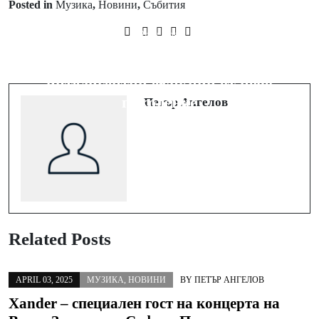
Posted in
Музика
,
Новини
,
Събития
Next Post
Prev Post
Yettel предлага серията OPPO
Аудио дни в Yettel с 10% отстъпка
Reno13, която носи стил и
на безжични слушалки Huawei
интелигентни функции от ново
поколение
Петър Ангелов
Related Posts
APRIL 03, 2025
МУЗИКА
,
НОВИНИ
BY
ПЕТЪР АНГЕЛОВ
Xander – специален гост на концерта на