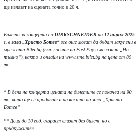
ще излязат на сцената точно в 20 ч.
Билети за концерта на
DIRKSCHNEIDER
на
12 април 2025
г.
в
зала „Христо Ботев“
все още могат да бъдат закупени в
мрежата Bilet.bg (вкл. касите на Fast Pay и магазини „На
тъмно“), както и онлайн на www.sme.bilet.bg на цена от 80
лв.
* В деня на концерта цената на билетите се покачва на 90
лв., като ще се продават и на касата на зала „Христо
Ботев“
** Деца до 10 год. възраст влизат без билет, но с
придружител