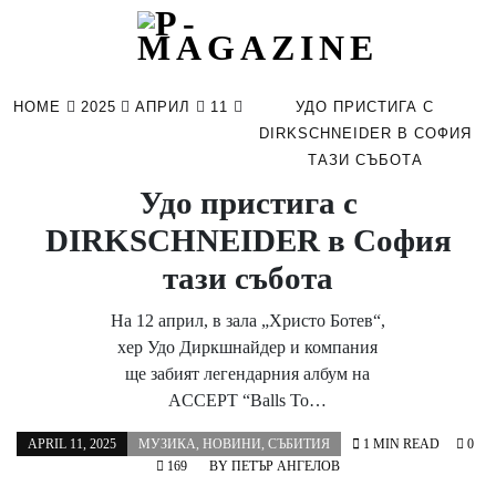
Skip
to
HOME
2025
АПРИЛ
11
УДО ПРИСТИГА С
content
DIRKSCHNEIDER В СОФИЯ
ТАЗИ СЪБОТА
Удо пристига с
DIRKSCHNEIDER в София
тази събота
На 12 април, в зала „Христо Ботев“,
хер Удо Диркшнайдер и компания
ще забият легендарния албум на
ACCEPT “Balls To…
APRIL 11, 2025
МУЗИКА
,
НОВИНИ
,
СЪБИТИЯ
1 MIN READ
0
169
BY
ПЕТЪР АНГЕЛОВ