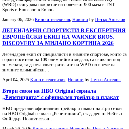
(WBD) осигурява покритие на повече от 900 мача в TNT
Sports и Eurosport в Европа…
January 06, 2026
Кино и телевизия
,
Новини
by
Петър Ангелов
ЛЕГЕНДАРНИ СПОРТИСТИ В ЕКСПЕРТНИЯ
ЕВРОПЕЙСКИ ЕКИП НА WARNER BROS.
DISCOVERY ЗА МИЛАНО КОРТИНА 2026
Легендарен екип от специалисти в зимните спортове, които са
горди носители на 109 олимпийски медала, са свикани под
знамената, за да очароват зрителите на WBD по време на
зимните олимпийски…
April 04, 2025
Кино и телевизия
,
Новини
by
Петър Ангелов
Втори сезон на HBO Original сериала
„Репетицията“ с официален трейлър и плакат
HBO представи официалния трейлър и плакат на 2-ри сезон
на HBO Original сериалa „Репетицията“, създаден от Нейтън
Фийлдър. Новият сезон…
March 26, 2026
Кино и телевизия
,
Новини
by
Петър Ангелов