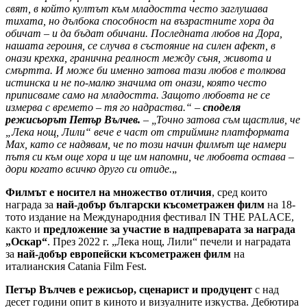
свят, в който култът към младостта често заглушава
тихата, но дълбока способност на възрастните хора да
обичат – и да бъдат обичани. Последната любов на Дора,
нашата героиня, се случва в състояние на силен афект, в
онази крехка, гранична реалност между съня, живота и
смъртта. И може би именно затова тази любов е толкова
истинска и не по-малко значима от онази, която често
приписваме само на младостта. Защото любовта не се
измерва с времето – тя го надраства.“ –
споделя
режисьорът Петър Вълчев.
– „
Точно затова съм щастлив, че
„Лека нощ, Лили“ вече е част от стрийминг платформата
Max, като се надявам, че по този начин филмът ще намери
пътя си към още хора и ще им напомни, че любовта остава –
дори когато всичко друго си отиде.
„
Филмът е носител на множество отличия
, сред които
награда за
най-добър български късометражен филм
на 18-
тото издание на Международния фестивал IN THE PALACE,
както и
предложение за участие в надпреварата за награда
„Оскар“
. През 2022 г. „Лека нощ, Лили“ печели и наградата
за
най-добър европейски късометражен филм
на
италианския Catania Film Fest.
Петър Вълчев е режисьор, сценарист и продуцент
с над
десет години опит в киното и визуалните изкуства. Дебютира