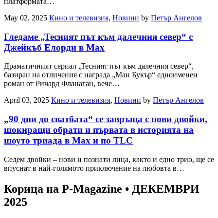
платформата…
May 02, 2025
Кино и телевизия
,
Новини
by
Петър Ангелов
Гледаме „Тесният път към далечния север“ с
Джейкъб Елорди в Max
Драматичният сериал „Тесният път към далечния север“,
базиран на отличения с награда „Ман Букър“ едноименен
роман от Ричард Фланаган, вече…
April 03, 2025
Кино и телевизия
,
Новини
by
Петър Ангелов
„90 дни до сватбата“ се завръща с нови двойки,
шокиращи обрати и първата в историята на
шоуто триада в Max и по TLC
Седем двойки – нови и познати лица, както и едно трио, ще се
впуснат в най-голямото приключение на любовта в…
Корица на P-Magazine • ДЕКЕМВРИ
2025