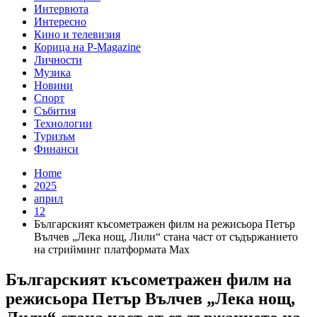
Интервюта
Интересно
Кино и телевизия
Корица на P-Magazine
Личности
Музика
Новини
Спорт
Събития
Технологии
Туризъм
Финанси
Home
2025
април
12
Българският късометражен филм на режисьора Петър
Вълчев „Лека нощ, Лили“ стана част от съдържанието
на стрийминг платформата Max
Българският късометражен филм на
режисьора Петър Вълчев „Лека нощ,