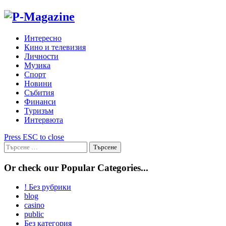
Skip
to
content
Интересно
Кино и телевизия
Личности
Музика
Спорт
Новини
Събития
Финанси
Туризъм
Интервюта
Press ESC to close
Търсене
за:
Or check our Popular Categories...
! Без рубрики
blog
casino
public
Без категория