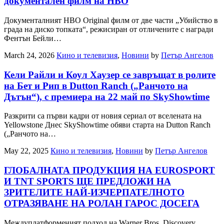
документален филм на HBO
Документалният HBO Original филм от две части „Убийство в
града на диско топката“, режисиран от отличените с награди
Фентън Бейли…
March 24, 2026
Кино и телевизия
,
Новини
by
Петър Ангелов
Кели Райли и Коул Хаузер се завръщат в ролите
на Бет и Рип в Dutton Ranch („Ранчото на
Дътън“), с премиера на 22 май по SkyShowtime
Разкрити са първи кадри от новия сериал от вселената на
Yellowstone Днес SkyShowtime обяви старта на Dutton Ranch
(„Ранчото на…
May 22, 2025
Кино и телевизия
,
Новини
by
Петър Ангелов
ГЛОБАЛНАТА ПРОДУКЦИЯ НА EUROSPORT
И TNT SPORTS ЩЕ ПРЕДЛОЖИ НА
ЗРИТЕЛИТЕ НАЙ-ИЗЧЕРПАТЕЛНОТО
ОТРАЗЯВАНЕ НА РОЛАН ГАРОС ДОСЕГА
Междуплатформеният подход на Warner Bros. Discovery