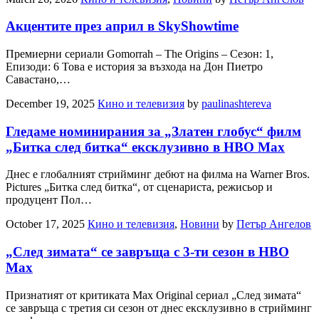
Акцентите през април в SkyShowtime
Премиерни сериали Gomorrah – The Origins – Сезон: 1,
Епизоди: 6 Това е история за възхода на Дон Пиетро
Савастано,…
December 19, 2025
Кино и телевизия
by
paulinashtereva
Гледаме номинирания за „Златен глобус“ филм
„Битка след битка“ ексклузивно в HBO Max
Днес е глобалният стрийминг дебют на филма на Warner Bros.
Pictures „Битка след битка“, от сценариста, режисьор и
продуцент Пол…
October 17, 2025
Кино и телевизия
,
Новини
by
Петър Ангелов
„След зимата“ се завръща с 3-ти сезон в HBO
Max
Признатият от критиката Max Original сериал „След зимата“
се завръща с третия си сезон от днес ексклузивно в стрийминг