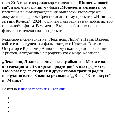
през 2013 г. като ко-режисьор с комедията „
Шшшт… попей
ми
“, а документалният му филм „
Монолог в антракта
“ се
превръща в най-награждавания български късометражен
документален филм. Сред последните му проекти е „
И това е
за тази Коледа
“ (2024), отличен с награди за най-добър актьор
и най-добър филм. В момента Вълчев работи по нови
филмови и телевизионни проекти.
Режисьор и сценарист на „Лека нощ, Лили“ е Петър Вълчев,
който е и продуцент на филма заедно с Невелин Вълчев.
Оператор е Красимир Андонов, музиката е дело на Светлин
Христов, а художник на продукцията е Мира Каланова.
„Лека нощ, Лили“ е наличен за стрийминг в Max и е част
от селекцията „Български продукции“ в платформата.
Там могат да се открият и други късометражни родни
продукции като “Закон за резонанса”,„Ви“, “13-ти август”
и „Магаре“.
Posted in
Кино и телевизия
,
Новини