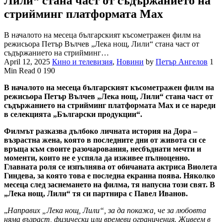
Лили“ стана част от съдържанието на
стрийминг платформата Max
В началото на месеца българският късометражен филм на
режисьора Петър Вълчев „Лека нощ, Лили“ стана част от
съдържанието на стрийминг…
April 12, 2025
Кино и телевизия
,
Новини
by
Петър Ангелов
1
Min Read
0
190
В началото на месеца българският късометражен филм на
режисьора Петър Вълчев „Лека нощ, Лили“ стана част от
съдържанието на стрийминг платформата Max и се нареди
в селекцията „Български продукции“.
Филмът разказва дълбоко личната история на Дора –
възрастна жена, която в последните дни от живота си се
връща към своите разочарования, несбъднати мечти и
моменти, които не е успяла да изживее пълноценно.
Главната роля се изпълнява от обичаната актриса Виолета
Гиндева, за която това е последна екранна поява. Няколко
месеца след заснемането на филма, тя напусна този свят. В
„Лека нощ, Лили“ тя си партнира с Павел Иванов.
„
Направих „Лека нощ, Лили“, за да покажа, че за любовта
няма възраст, физически или времеви ограничения. Живеем в