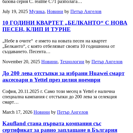
базова серия C. realme C71 разполага…
July 19, 2025
Музика
,
Новини
by
Петър Ангелов
10 ГОДИНИ КВАРТЕТ „БЕЛКАНТО“ С НОВА
ПЕСЕН, КЛИП И ТУРНЕ
„Небе в очите“ е името на новата песен на квартет
„Белканто“, с която отбелязват своята 10 годишнина от
създаването. Песента…
November 20, 2025
Новини
,
Технологии
by
Петър Ангелов
До 200 лева отстъпки за избрани Huawei смарт
аксесоари в Yettel през целия ноември
София, 20.11.2025 г. Само този месец в Yettel е налична
специална кампания с отстъпки до 200 лева за селекция
смарт…
March 17, 2026
Новини
by
Петър Ангелов
Kaufland стана първата компания със
сертификат за равно заплащане в България