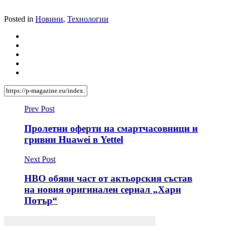
Posted in
Новини
,
Технологии
Prev Post
Пролетни оферти на смартчасовници и
гривни Huawei в Yettel
Next Post
HBO обяви част от актьорския състав
на новия оригинален сериал „Хари
Потър“