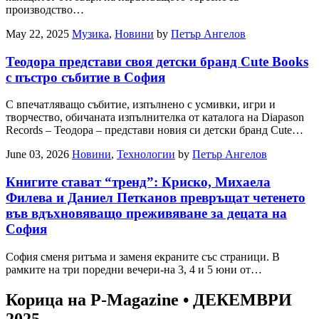
производство…
May 22, 2025
Музика
,
Новини
by
Петър Ангелов
Теодора представи своя детски бранд Cute Books
с пъстро събитие в София
С впечатляващо събитие, изпълнено с усмивки, игри и
творчество, обичаната изпълнителка от каталога на Diapason
Records – Теодора – представи новия си детски бранд Cute…
June 03, 2026
Новини
,
Технологии
by
Петър Ангелов
Книгите стават “тренд”: Криско, Михаела
Филева и Даниел Петканов превръщат четенето
във вдъхновяващо преживяване за децата на
София
София сменя ритъма и заменя екраните със страници. В
рамките на три поредни вечери-на 3, 4 и 5 юни от…
Корица на P-Magazine • ДЕКЕМВРИ
2025