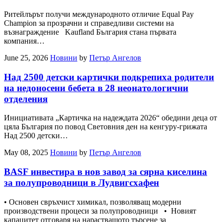
Ритейлърът получи международното отличие Equal Pay
Champion за прозрачни и справедливи системи на
възнаграждение Kaufland България стана първата
компания…
June 25, 2026
Новини
by
Петър Ангелов
Над 2500 детски картички подкрепиха родители
на недоносени бебета в 28 неонатологични
отделения
Инициативата „Картичка на надеждата 2026“ обедини деца от
цяла България по повод Световния ден на кенгуру-грижата
Над 2500 детски…
May 08, 2025
Новини
by
Петър Ангелов
BASF инвестира в нов завод за сярна киселина
за полупроводници в Лудвигсхафен
• Основен свръхчист химикал, позволяващ модерни
производствени процеси за полупроводници • Новият
капацитет отговаря на нарастващото търсене за