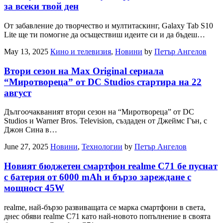
за всеки твой ден
От забавление до творчество и мултитаскинг, Galaxy Tab S10
Lite ще ти помогне да осъществиш идеите си и да бъдеш…
May 13, 2025
Кино и телевизия
,
Новини
by
Петър Ангелов
Втори сезон на Max Original сериалa
“Миротвореца” от DC Studios стартира на 22
август
Дългоочакваният втори сезон на “Миротвореца” от DC
Studios и Warner Bros. Television, създаден от Джеймс Гън, с
Джон Сина в…
June 27, 2025
Новини
,
Технологии
by
Петър Ангелов
Новият бюджетен смартфон realme C71 бе пуснат
с батерия от 6000 mAh и бързо зареждане с
мощност 45W
realme, най-бързо развиващата се марка смартфони в света,
днес обяви realme C71 като най-новото попълнение в своята