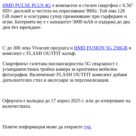
HMD PULSE PLUS 4G
е компактен и стилен смартфон с 6.56”
HD+ дисплей и честота на опресняване 90Hz. Той има 128
GB памет и осигурява супер преживяване при сърфиране и
игри. Батерията му е с капацитет 5000 mAh и издържа до два
дни без зареждане.
С до 300 лева Vivacom предлага и
HMD FUSION 5G 256GB
в
комплект с FLASH OUTFIT калъф.
Смартфонът съчетава високоскоростна 5G свързаност с
усъвършенствана тройна камера за креативна мобилна
фотография. Включеният FLASH OUTFIT комплект добавя
допълнителен стил и аксесоари за персонализация.
Офертата е валидна до 17 април 2025 г. или до изчерпване на
количествата.
Повече информация може да откриете
тук
.