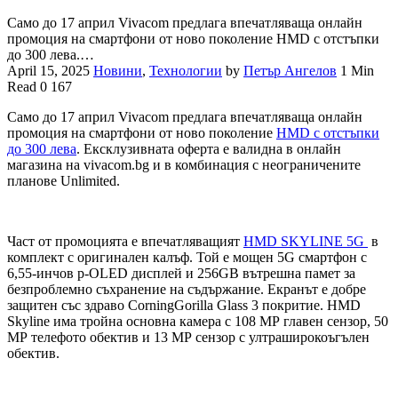
Само до 17 април Vivacom предлага впечатляваща онлайн
промоция на смартфони от ново поколение HMD с отстъпки
до 300 лева.…
April 15, 2025
Новини
,
Технологии
by
Петър Ангелов
1 Min
Read
0
167
Само до 17 април Vivacom предлага впечатляваща онлайн
промоция на смартфони от ново поколение
HMD с отстъпки
до 300 лева
. Ексклузивната оферта е валидна в онлайн
магазина на vivacom.bg и в комбинация с неограничените
планове Unlimited.
Част от промоцията е впечатляващият
HMD SKYLINE 5G
в
комплект с оригинален калъф. Той е мощен 5G смартфон с
6,55-инчов p-OLED дисплей и 256GB вътрешна памет за
безпроблемно съхранение на съдържание. Екранът е добре
защитен със здраво CorningGorilla Glass 3 покритие. HMD
Skyline има тройна основна камера с 108 МР главен сензор, 50
МР телефото обектив и 13 МР сензор с ултраширокоъгълен
обектив.