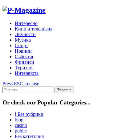
Skip
to
content
Интересно
Кино и телевизия
Личности
Музика
Спорт
Новини
Събития
Финанси
Туризъм
Интервюта
Press ESC to close
Търсене
за:
Or check our Popular Categories...
! Без рубрики
blog
casino
public
Без категория