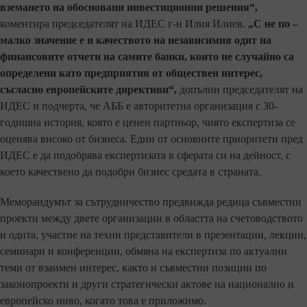
вземането на обосновани инвестиционни решения“,
коментира председателят на ИДЕС г-н Илия Илиев.
„С не по –
малко значение е и качеството на независимия одит на
финансовите отчети на самите банки, които не случайно са
определени като предприятия от обществен интерес,
съгласно европейските директиви“,
допълни председателят на
ИДЕС и подчерта, че АББ е авторитетна организация с 30-
годишна история, която е ценен партньор, чиято експертиза се
оценява високо от бизнеса. Един от основните приоритети пред
ИДЕС е да подобрява експертизата в сферата си на дейност, с
което качествено да подобри бизнес средата в страната.
Меморандумът за сътрудничество предвижда редица съвместни
проекти между двете организации в областта на счетоводството
и одита, участие на техни представители в презентации, лекции,
семинари и конференции, обмяна на експертиза по актуални
теми от взаимен интерес, както и съвместни позиции по
законопроекти и други стратегически актове на национално и
европейско ниво, когато това е приложимо.