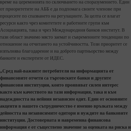
време на церемонията по сключването на споразумението. Един
от приоритетите на АББ е да подпомага своите членове при
процесите по спазването на регулациите. За целта се влагат
ресурси както чрез комитетите и работните групи към
Асоциацията, така и чрез Международния банков институт. В
тази област значимо място заемат и съвременните тенденции по
отношение на отчитането на устойчивостта. Този приоритет се
изпълнява благодарение и на доброто партньорство между
банките и експертите от ИДЕС.
„Сред най-важните потребители на информацията от
финансовите отчети са търговските банки и другите
финансови институции, които проявяват силен интерес
както към качеството на тази информация, така и към
надеждността на нейния независим одит. Един от основните
акценти в нашето сътрудничество е именно връзката между
дейността на независимите одитори и нуждите на банковите
институции. Достоверната и навременна финансова
информация е от съществено значение за оценката на риска и