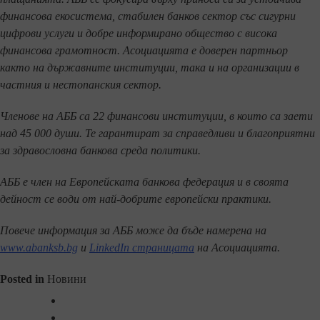
финансова екосистема, стабилен банков сектор със сигурни
цифрови услуги и добре информирано общество с висока
финансова грамотност. Асоциацията е доверен партньор
както на държавните институции, така и на организации в
частния и нестопанския сектор.
Членове на АББ са 22 финансови институции, в които са заети
над 45 000 души. Те гарантират за справедливи и благоприятни
за здравословна банкова среда политики.
АББ е член на Европейската банкова федерация и в своята
дейност се води от най-добрите европейски практики.
Повече информация за АББ може да бъде намерена на
www.abanksb.bg
и
LinkedIn страницата
на Асоциацията
.
Posted in
Новини