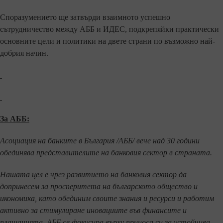
Споразумението ще затвърди взаимното успешно
сътрудничество между АББ и ИДЕС, подкрепяйки практически
основните цели и политики на двете страни по възможно най-
добрия начин.
За АББ:
Асоциация на банките в България /АББ/ вече над 30 години
обединява представителите на банковия сектор в страната.
Нашата цел е чрез развитието на банковия сектор да
допринесем за просперитета на българското общество и
икономика, като обединим своите знания и ресурси и работим
активно за стимулиране иновациите във финансите и
плащанията. АББ се фокусира върху приноса си за устойчива