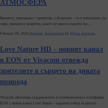
АТМОСФЕРА
Времето, прекарано с приятели, е безценно – то е изпълнено със
смях, емоции и моменти, които остават в сърцето ни.…
February 09, 2026
Новини
,
Технологии
by
Петър Ангелов
Love Nature HD – новият канал
в EON от Vivacom отвежда
зрителите в сърцето на дивата
природа
Vivacom обогатява съдържанието в телевизионната платформа
EON с новия канал Love Nature – идеален избор за цялото