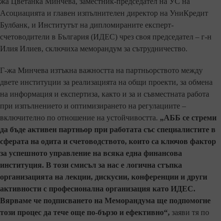
жа Цветанка Минчева, заместник-председател на УС на
Асоциацията и главен изпълнителен директор на УниКредит
Булбанк, и Институтът на дипломираните експерт-
счетоводители в България (ИДЕС) чрез своя председател – г-н
Илия Илиев, сключиха меморандум за сътрудничество.
Г-жа Минчева изтъкна важността на партньорството между
двете институции за реализацията на общи проекти, за обмена
на информация и експертиза, както и за и съвместната работа
при изпълнението и оптимизирането на регулациите –
включително по отношение на устойчивостта.
„АББ се стреми
да бъде активен партньор при работата със специалистите в
сферата на одита и счетоводството, които са ключов фактор
за успешното управление на всяка една финансова
институция. В този смисъл за нас е логична стъпка
организацията на лекции, дискусии, конференции и други
активности с професионална организация като ИДЕС.
Вярваме че подписването на Меморандума ще подпомогне
този процес да тече още по-бързо и ефективно“,
заяви тя по