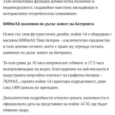
Тази иновативна функция добавя нотка вълнение и
индивидуалност, създавайки наистина завладяващо и
интерактивно потребителско изживяване.
6000mAh шампион
по дълъг живот на батерията
Освен със своя футуристичен дизайн, realme 14 е оборудван с
масивна 6000mAh Titan батерия – изключително предимство
в този ценови сегмент, което с право му отрежда титлата
шампион по дълъг живот на батерията.
Тя осигурява до 10 часа непрекъснат гейминг и 17.5 часа
възпроизвеждане на видео. Благодарение на най-високата в
индустрията енергийна плътност на графитна батерия –
782Wh/L, серията realme 14 гарантира издръжливост, дори
след 1400 цикъла на зареждане.
Допълнителни подробности относно цената, наличността и
официалната дата на представяне на realme 14 5G ще бъдат
обявени скоро.