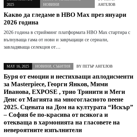
2025
НОВИНИ
АНГЕЛОВ
Какво да гледаме в HBO Max през януари
2026 година
2026 година в стрийминг платформата HBO Max стартира с
вълнуваща гама от нови и завръщащи се сериали,
завладяваща селекция от…
MAY 16, 2025
НОВИНИ
,
СЪБИТИЯ
BY
ПЕТЪР АНГЕЛОВ
Буря от емоции и нестихващи аплодисменти
за Masterpiece, Георги Янков, Мими
Иванова, EXPOSE , трио Тринити и Меги
Денс от Магията на многогласното пеене
2025. Сцената на Дом на културата “Искър”
– София бе по-красива от всякога и
отекваща в хармонията на гласовете на
невероятните изпълнители