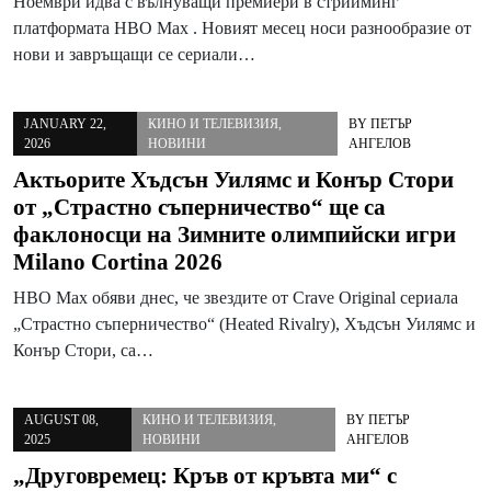
Ноември идва с вълнуващи премиери в стрийминг
платформата HBO Max . Новият месец носи разнообразие от
нови и завръщащи се сериали…
JANUARY 22,
КИНО И ТЕЛЕВИЗИЯ
,
BY
ПЕТЪР
2026
НОВИНИ
АНГЕЛОВ
Актьорите Хъдсън Уилямс и Конър Стори
от „Страстно съперничество“ ще са
факлоносци на Зимните олимпийски игри
Milano Cortina 2026
HBO Max обяви днес, че звездите от Crave Original сериала
„Страстно съперничество“ (Heated Rivalry), Хъдсън Уилямс и
Конър Стори, са…
AUGUST 08,
КИНО И ТЕЛЕВИЗИЯ
,
BY
ПЕТЪР
2025
НОВИНИ
АНГЕЛОВ
„Друговремец: Кръв от кръвта ми“ с