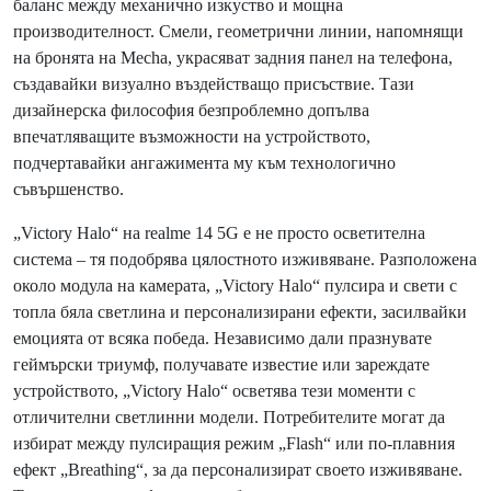
баланс между механично изкуство и мощна
производителност. Смели, геометрични линии, напомнящи
на бронята на Mecha, украсяват задния панел на телефона,
създавайки визуално въздействащо присъствие. Тази
дизайнерска философия безпроблемно допълва
впечатляващите възможности на устройството,
подчертавайки ангажимента му към технологично
съвършенство.
„Victory Halo“ на realme 14 5G е не просто осветителна
система – тя подобрява цялостното изживяване. Разположена
около модула на камерата, „Victory Halo“ пулсира и свети с
топла бяла светлина и персонализирани ефекти, засилвайки
емоцията от всяка победа. Независимо дали празнувате
геймърски триумф, получавате известие или зареждате
устройството, „Victory Halo“ осветява тези моменти с
отличителни светлинни модели. Потребителите могат да
избират между пулсиращия режим „Flash“ или по-плавния
ефект „Breathing“, за да персонализират своето изживяване.