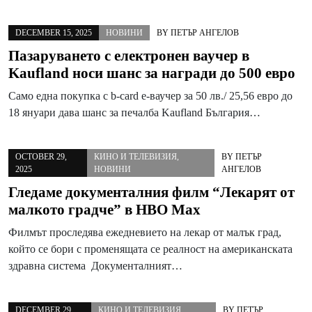
DECEMBER 15, 2025
НОВИНИ
BY
ПЕТЪР АНГЕЛОВ
Пазаруването с електронен ваучер в
Kaufland носи шанс за награди до 500 евро
Само една покупка с b-card е-ваучер за 50 лв./ 25,56 евро до
18 януари дава шанс за печалба Kaufland България…
OCTOBER 29,
КИНО И ТЕЛЕВИЗИЯ
,
BY
ПЕТЪР
2025
НОВИНИ
АНГЕЛОВ
Гледаме документалния филм “Лекарят от
малкото градче” в HBO Max
Филмът проследява ежедневието на лекар от малък град,
който се бори с променящата се реалност на американската
здравна система Документалният…
DECEMBER 29,
КИНО И ТЕЛЕВИЗИЯ
,
BY
ПЕТЪР