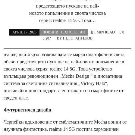
предстоящото пускане на най-
новото попълнение в своята числова
серия: realme 14 5G. Това…
APRIL 17, 2025
НОВИНИ
,
ТЕХНОЛОГИИ
1 MIN READ
0
287
BY
ПЕТЪР АНГЕЛОВ
realme, най-бързо развиващата се марка смартфони в света,
обяви предстоящото пускане на най-новото попълнение в
своята числова серия: realme 14 5G. Това устройство
въплъщава революционен „Mecha Design “ и иновативна
система за светлинна сигнализация „Victory Halo“,
поставяйки нов стандарт за естетиката на смартфоните от
среден клас.
Футуристичен дизайн
Черпейки вдъхновение от емблематичните Mecha воини от
научната фантастика, realme 14 5G постига хармоничен