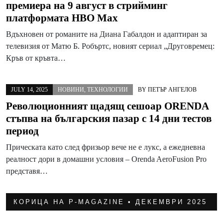
премиера на 9 август в стрийминг
платформата HBO Max
Вдъхновен от романите на Диана Габалдон и адаптиран за
телевизия от Матю Б. Робъртс, новият сериал „Друговремец:
Кръв от кръвта…
JULY 14, 2025
НОВИНИ
,
ТЕХНОЛОГИИ
BY
ПЕТЪР АНГЕЛОВ
Революционният щадящ сешоар ORENDA
стъпва на българския пазар с 14 дни тестов
период
Прическата като след фризьор вече не е лукс, а ежедневна
реалност дори в домашни условия – Orenda AeroFusion Pro
представя…
КОРИЦА НА P-MAGAZINE • ДЕКЕМВРИ 2025