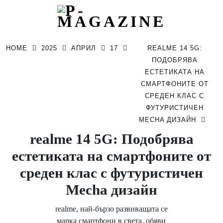
Skip
to
HOME
2025
АПРИЛ
17
REALME 14 5G:
content
ПОДОБРЯВA
ЕСТЕТИКАТА НА
СМАРТФОНИТЕ ОТ
СРЕДЕН КЛАС С
ФУТУРИСТИЧЕН
MECHA ДИЗАЙН
realme 14 5G: Подобрявa
естетиката на смартфоните от
среден клас с футуристичен
Mecha дизайн
realme, най-бързо развиващата се
марка смартфони в света, обяви