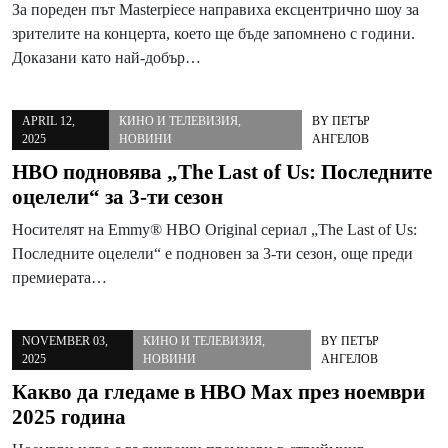
За пореден път Masterpiece направиха ексцентрично шоу за
зрителите на концерта, което ще бъде запомнено с години.
Доказани като най-добър…
APRIL 12,
КИНО И ТЕЛЕВИЗИЯ
,
BY
ПЕТЪР
2025
НОВИНИ
АНГЕЛОВ
HBO подновява „The Last of Us: Последните
оцелели“ за 3-ти сезон
Носителят на Emmy® HBO Original сериал „The Last of Us:
Последните оцелели“ е подновен за 3-ти сезон, още преди
премиерата…
NOVEMBER 03,
КИНО И ТЕЛЕВИЗИЯ
,
BY
ПЕТЪР
2025
НОВИНИ
АНГЕЛОВ
Какво да гледаме в HBO Max през ноември
2025 година