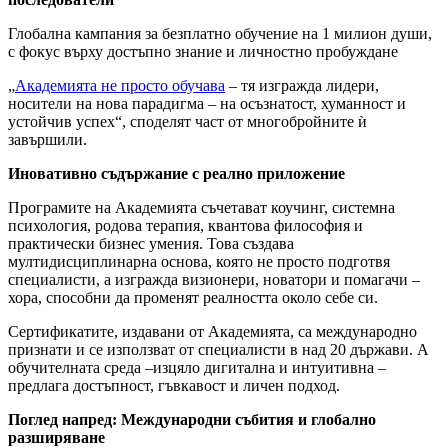
Глобална кампания за безплатно обучение на 1 милион души,
с фокус върху достъпно знание и личностно пробуждане
„
Академията не просто обучава
– тя изгражда лидери,
носители на нова парадигма – на осъзнатост, хуманност и
устойчив успех“, споделят част от многобройните ѝ
завършили.
Иновативно съдържание с реално приложение
Програмите на Академията съчетават коучинг, системна
психология, родова терапия, квантова философия и
практически бизнес умения. Това създава
мултидисциплинарна основа, която не просто подготвя
специалисти, а изгражда визионери, новатори и помагачи –
хора, способни да променят реалността около себе си.
Сертификатите, издавани от Академията, са международно
признати и се използват от специалисти в над 20 държави. А
обучителната среда –изцяло дигитална и интуитивна –
предлага достъпност, гъвкавост и личен подход.
Поглед напред: Международни събития и глобално
разширяване