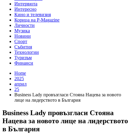
Интервюта
Интересно
Кино и телевизия
Корица на P-Magazine
Личности
Музика
Новини
Спорт
Събития
Технологии
Туризъм
Финанси
Home
2025
април
25
Business Lady провъзгласи Стояна Нацева за новото
лице на лидерството в България
Business Lady провъзгласи Стояна
Нацева за новото лице на лидерството
в България