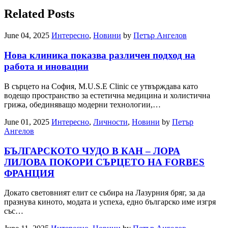
Related Posts
June 04, 2025
Интересно
,
Новини
by
Петър Ангелов
Нова клиника показва различен подход на
работа и иновации
В сърцето на София, M.U.S.E Clinic се утвърждава като
водещо пространство за естетична медицина и холистична
грижа, обединяващо модерни технологии,…
June 01, 2025
Интересно
,
Личности
,
Новини
by
Петър
Ангелов
БЪЛГАРСКОТО ЧУДО В КАН – ЛОРА
ЛИЛОВА ПОКОРИ СЪРЦЕТО НА FORBES
ФРАНЦИЯ
Докато световният елит се събира на Лазурния бряг, за да
празнува киното, модата и успеха, едно българско име изгря
със…