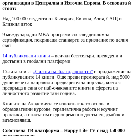
организации в Централна и Източна Европа. В основата ѝ
стоят:
Над 100 000 студенти от България, Европа, Азия, САЩ и
Близкия изток
9 международни MBA програми със следдипломна
сертификация, покриваща стандарти за признание по целия
свят
14 публикувани книги
– всички бестселъри, преведени и
достъпни в глобални платформи.
15-тата книга
„Силата на благодарността“
е продължение на
публикуваните 14 книги. Още преди премиерата ѝ, над 5000
души вече са направили предварителна поръчка, което я
превръща в една от най-очакваните книги в сферата на
личностното развитие тази година.
Книгите на Академията се използват като основа в
образователни курсове, терапевтична работа и коучинг
практики, а стилът им е едновременно достъпен, дълбок и
вдъхновяващ.
Собствена ТВ платформа – Happy Life TV с над 150 000
последователи