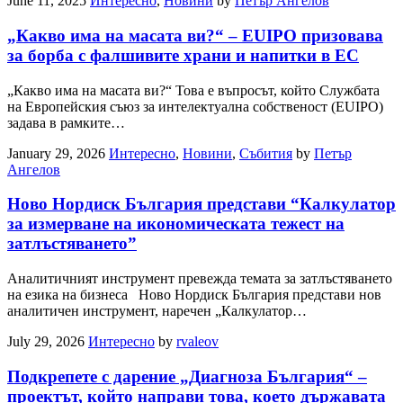
June 11, 2025
Интересно
,
Новини
by
Петър Ангелов
„Какво има на масата ви?“ – EUIPO призовава
за борба с фалшивите храни и напитки в ЕС
„Какво има на масата ви?“ Това е въпросът, който Службата
на Европейския съюз за интелектуална собственост (EUIPO)
задава в рамките…
January 29, 2026
Интересно
,
Новини
,
Събития
by
Петър
Ангелов
Ново Нордиск България представи “Калкулатор
за измерване на икономическата тежест на
затлъстяването”
Аналитичният инструмент превежда темата за затлъстяването
на езика на бизнеса Ново Нордиск България представи нов
аналитичен инструмент, наречен „Калкулатор…
July 29, 2026
Интересно
by
rvaleov
Подкрепете с дарение „Диагноза България“ –
проектът, който направи това, което държавата