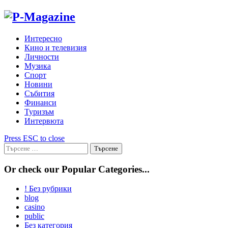
Skip
to
content
Интересно
Кино и телевизия
Личности
Музика
Спорт
Новини
Събития
Финанси
Туризъм
Интервюта
Press ESC to close
Търсене
за:
Or check our Popular Categories...
! Без рубрики
blog
casino
public
Без категория