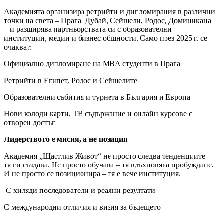
Академията организира ретрийти и дипломирания в различни
точки на света – Прага, Дубай, Сейшели, Родос, Доминикана
– и разширява партньорствата си с образователни
институции, медии и бизнес общности. Само през 2025 г. се
очакват:
Официално дипломиране на MBA студенти в Прага
Ретрийти в Египет, Родос и Сейшелите
Образователни събития и турнета в България и Европа
Нови колоди карти, ТВ съдържание и онлайн курсове с
отворен достъп
Лидерството е мисия, а не позиция
Академия „Щастлив Живот“ не просто следва тенденциите –
тя ги създава. Не просто обучава – тя вдъхновява пробуждане.
И не просто се позиционира – тя е вече институция.
С хиляди последователи и реални резултати
С международни отличия и визия за бъдещето