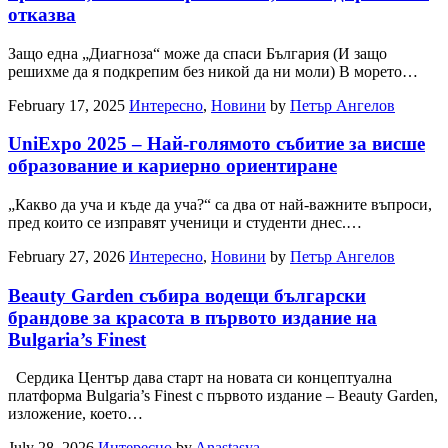
отказва
Защо една „Диагноза“ може да спаси България (И защо
решихме да я подкрепим без никой да ни моли) В морето…
February 17, 2025
Интересно
,
Новини
by
Петър Ангелов
UniExpo 2025 – Най-голямото събитие за висше
образование и кариерно ориентиране
„Какво да уча и къде да уча?“ са два от най-важните въпроси,
пред които се изправят ученици и студенти днес.…
February 27, 2026
Интересно
,
Новини
by
Петър Ангелов
Beauty Garden събира водещи български
брандове за красота в първото издание на
Bulgaria’s Finest
Сердика Център дава старт на новата си концептуална
платформа Bulgaria’s Finest с първото издание – Beauty Garden,
изложение, което…
July 28, 2026
Интересно
by
Anastasya