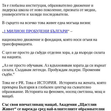
Тя е глобална институция, образователно движение и
лидерска школа от ново поколение, призната от медии,
университети и хиляди последователи.
В сърцето на всичко това живее една могъща визия:
„
1 МИЛИОН ПРОБУДЕНИ БЪЛГАРИ
“ –
национално движение и фондация, която носи огъня на
трансформацията.
С цел не просто да събуди отделни хора, а да възроди силата
на нацията.
„Аз не просто обучавам. Аз вдъхновявам хората да си върнат
силата. Създавам легенди. Пробуждам лидери. Променям
съдби.“
Това не е PR. Това е ИСТОРИЯ. Историята на жената, която
превърна България в глобален център на съзнателно
образование. Историята на феномен, носещ светлина, мощ и
мащаб.
Със своя впечатляващ мащаб, Академия „Щастлив
Живот“ се нарежда сред най-влиятелните образователни