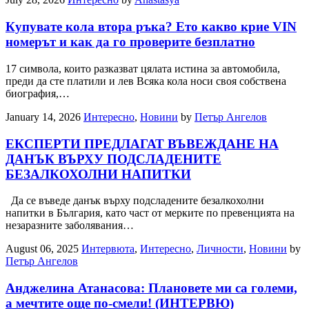
Купувате кола втора ръка? Ето какво крие VIN
номерът и как да го проверите безплатно
17 символа, които разказват цялата истина за автомобила,
преди да сте платили и лев Всяка кола носи своя собствена
биография,…
January 14, 2026
Интересно
,
Новини
by
Петър Ангелов
ЕКСПЕРТИ ПРЕДЛАГАТ ВЪВЕЖДАНЕ НА
ДАНЪК ВЪРХУ ПОДСЛАДЕНИТЕ
БЕЗАЛКОХОЛНИ НАПИТКИ
Да се въведе данък върху подсладените безалкохолни
напитки в България, като част от мерките по превенцията на
незаразните заболявания…
August 06, 2025
Интервюта
,
Интересно
,
Личности
,
Новини
by
Петър Ангелов
Анджелина Атанасова: Плановете ми са големи,
а мечтите още по-смели! (ИНТЕРВЮ)