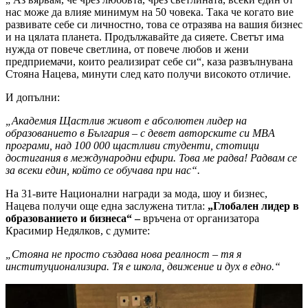
нас може да влияе минимум на 50 човека. Така че когато вие
развивате себе си личностно, това се отразява на вашия бизнес
и на цялата планета. Продължавайте да сияете. Светът има
нужда от повече светлина, от повече любов и жени
предприемачи, които реализират себе си“, каза развълнувана
Стояна Нацева, минути след като получи високото отличие.
И допълни:
„Академия Щастлив живот е абсолютен лидер на
образованието в България – с девет авторските си MBA
програми, над 100 000 щастливи студенти, стотици
достигания в международни ефири. Това ме радва! Радвам се
за всеки един, който се обучава при нас“.
На 31-вите Национални награди за мода, шоу и бизнес,
Нацева получи още една заслужена титла:
„Глобален лидер в
образованието и бизнеса“ –
връчена от организатора
Красимир Недялков, с думите:
„Стояна не просто създава нова реалност – тя я
институционализира. Тя е школа, движение и дух в едно.“