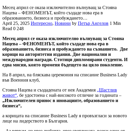
Месец април се оказа изключително вълнуващ за Стояна
Нацева – ФЕНОМЕНЪТ, който създаде нова ера в
образованието, бизнеса и пробуждането…
April 25, 2025
Интересно
,
Новини
by
Петър Ангелов
1 Min
Read
0
248
Месец април се оказа изключително вълнуващ за Стояна
Нацева – ФЕНОМЕНЪТ, който създаде нова ера в
образованието, бизнеса и пробуждането на съзнанието. Две
корици на авторитетни издания. Две национални и
международни награди. Стотици дипломирани студенти. И
една мисия, която променя бъдещето на цяло поколение.
На 8 април, на бляскава церемония на списание Business Lady
във Военния клуб,
Стояна Нацева и създадената от нея Академия
„Щастлив
живот“,
бе удостоена с най-високото отличие за годината –
„Изключителен принос в иновациите, образованието и
бизнеса“,
а корицата на списание Business Lady я провъзгласи за новото
лице на лидерството в България.
„ Аз вярвам, че чрез любовта, чрез светлината, всеки един от