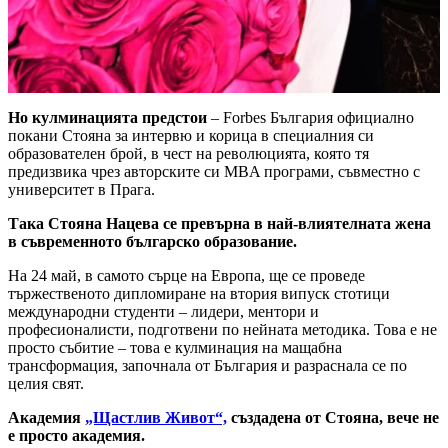
Но кулминацията предстои
– Forbes България официално
покани Стояна за интервю и корица в специалния си
образователен брой, в чест на революцията, която тя
предизвика чрез авторските си MBA програми, съвместно с
университет в Прага.
Така Стояна Нацева се превърна в най-влиятелната жена
в съвременното българско образование.
На 24 май, в самото сърце на Европа, ще се проведе
тържественото дипломиране на втория випуск стотици
международни студенти – лидери, ментори и
професионалисти, подготвени по нейната методика. Това е не
просто събитие – това е кулминация на мащабна
трансформация, започнала от България и разраснала се по
целия свят.
Академия
„Щастлив Живот“,
създадена от Стояна, вече не
е просто академия.