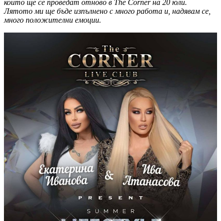
които ще се проведат отново в The Corner на 20 юли.
Лятото ми ще бъде изпълнено с много работа и, надявам се,
много положителни емоции.