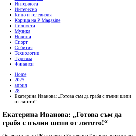
Интервюта
Интересно
Кино и телевизия
Корица на P-Magazine
Личности
Музика
Новини
Спорт
Събития
Технологии
Туризъм
Финанси
Home
2025
април
28
Екатерина Иванова: „Готова съм да грабя с пълни шепи
от лятото!“
Екатерина Иванова: „Готова съм да
грабя с пълни шепи от лятото!“
Очарователната PR експертка Екатерина Иванова продължава