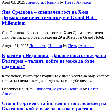
April 03, 2025
Личности
,
Новини
by
Петър Ангелов
Яна Средкова – специален гост на X-ия
Дермакозметичен симпозиум в Grand Hotel
Millennium
Яна Средкова бе специален гост на X-ия Дермакозметичен
симпозиум, който се проведе на 29 и 30 март в Grand Hotel…
August 31, 2025
Личности
,
Новини
by
Петър Ангелов
Красимир Недялков: „Даная е новата звезда на
България – талант, който не може да бъде
подминат“
Като човек, който през годините е имал честта да бъде част от
голямата сцена – в модата, музиката и шоубизнеса…
December 03, 2025
Личности
,
Музика
,
Новини
by
Петър
Ангелов
Стоян Георгиев е тайнственият нов любимец на
България, който вече разпалва страсти в