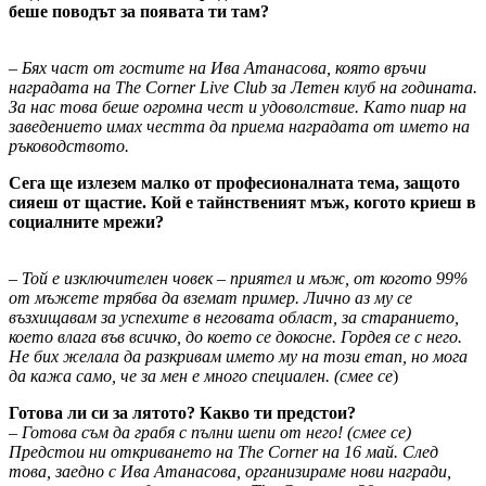
беше поводът за появата ти там?
–
Бях част от гостите на Ива Атанасова, която връчи
наградата на The Corner Live Club за Летен клуб на годината.
За нас това беше огромна чест и удоволствие. Като пиар на
заведението имах честта да приема наградата от името на
ръководството.
Сега ще излезем малко от професионалната тема, защото
сияеш от щастие. Кой е тайнственият мъж, когото криеш в
социалните мрежи?
– Той е изключителен човек – приятел и мъж, от когото 99%
от мъжете трябва да вземат пример. Лично аз му се
възхищавам за успехите в неговата област, за старанието,
което влага във всичко, до което се докосне. Гордея се с него.
Не бих желала да разкривам името му на този етап, но мога
да кажа само, че за мен е много специален. (смее се
)
Готова ли си за лятото? Какво ти предстои?
–
Готова съм да грабя с пълни шепи от него! (смее се)
Предстои ни откриването на The Corner на 16 май. След
това, заедно с Ива Атанасова, организираме нови награди,