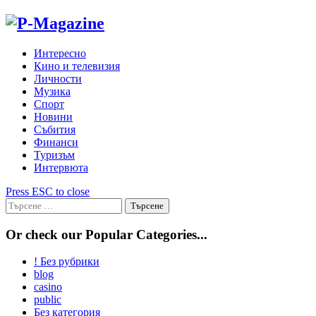
Skip
to
content
Интересно
Кино и телевизия
Личности
Музика
Спорт
Новини
Събития
Финанси
Туризъм
Интервюта
Press ESC to close
Търсене
за:
Or check our Popular Categories...
! Без рубрики
blog
casino
public
Без категория