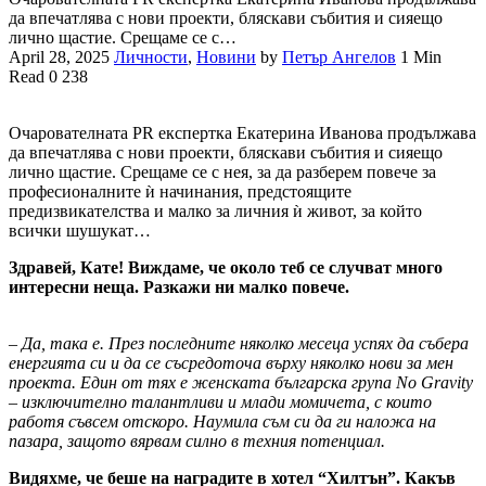
да впечатлява с нови проекти, бляскави събития и сияещо
лично щастие. Срещаме се с…
April 28, 2025
Личности
,
Новини
by
Петър Ангелов
1 Min
Read
0
238
Очарователната PR експертка Екатерина Иванова продължава
да впечатлява с нови проекти, бляскави събития и сияещо
лично щастие. Срещаме се с нея, за да разберем повече за
професионалните ѝ начинания, предстоящите
предизвикателства и малко за личния ѝ живот, за който
всички шушукат…
Здравей, Кате! Виждаме, че около теб се случват много
интересни неща. Разкажи ни малко повече.
–
Да, така е. През последните няколко месеца успях да събера
енергията си и да се съсредоточа върху няколко нови за мен
проекта. Един от тях е женската българска група No Gravity
– изключително талантливи и млади момичета, с които
работя съвсем отскоро. Наумила съм си да ги наложа на
пазара, защото вярвам силно в техния потенциал.
Видяхме, че беше на наградите в хотел “Хилтън”. Какъв