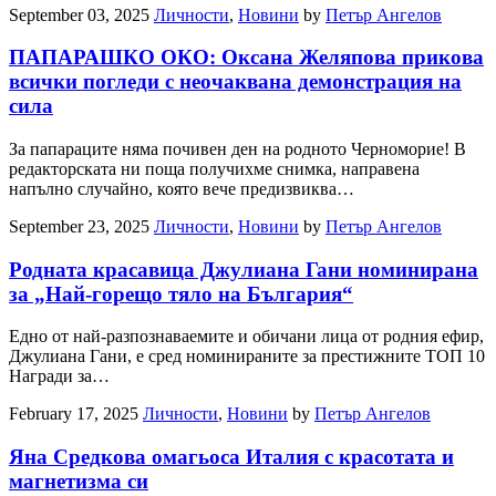
September 03, 2025
Личности
,
Новини
by
Петър Ангелов
ПАПАРАШКО ОКО: Оксана Желяпова прикова
всички погледи с неочаквана демонстрация на
сила
За папараците няма почивен ден на родното Черноморие! В
редакторската ни поща получихме снимка, направена
напълно случайно, която вече предизвиква…
September 23, 2025
Личности
,
Новини
by
Петър Ангелов
Родната красавица Джулиана Гани номинирана
за „Най-горещо тяло на България“
Едно от най-разпознаваемите и обичани лица от родния ефир,
Джулиана Гани, е сред номинираните за престижните ТОП 10
Награди за…
February 17, 2025
Личности
,
Новини
by
Петър Ангелов
Яна Средкова омагьоса Италия с красотата и
магнетизма си