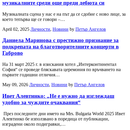
музикалните среди още преди дебюта си
Музикалната сцена у нас е на път да се сдобие с ново лице, за
което тепърва ще се говори –…
April 02, 2025
Личности
,
Новини
by
Петър Ангелов
Даниела Маринова с престижно признание за
подкрепата на благотворителните концерти в
Габрово
На 31 март 2025 г. в изискания хотел „Интерконтинентал
София“ се проведе бляскавата церемония по връчването на
първите годишни отличия…
May 09, 2026
Личности
,
Новини
by
Петър Ангелов
Ивет Алевтинко: „Не е нужно да изглеждаш
удобно за чуждите очаквания“
През последните дни името на Mrs. Bulgaria World 2025 Ивет
Алевтинко бе използвано в поредица от публикации,
изградени около подигравки,…