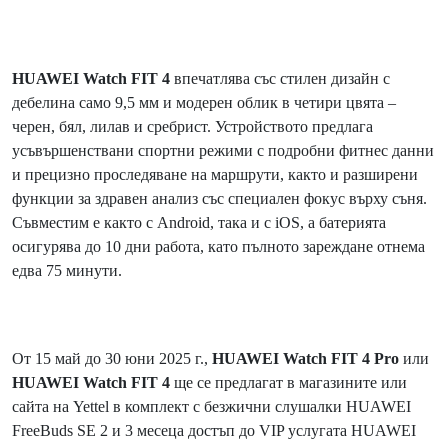
HUAWEI Watch FIT 4
впечатлява със стилен дизайн с
дебелина само 9,5 мм и модерен облик в четири цвята –
черен, бял, лилав и сребрист. Устройството предлага
усъвършенствани спортни режими с подробни фитнес данни
и прецизно проследяване на маршрути, както и разширени
функции за здравен анализ със специален фокус върху съня.
Съвместим е както с Android, така и с iOS, а батерията
осигурява до 10 дни работа, като пълното зареждане отнема
едва 75 минути.
От 15 май до 30 юни 2025 г.,
HUAWEI Watch FIT 4
Pro
или
HUAWEI Watch FIT 4
ще се предлагат в магазините или
сайта на Yettel в комплект с безжични слушалки HUAWEI
FreeBuds SE 2 и 3 месеца достъп до VIP услугата HUAWEI