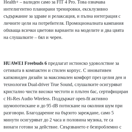
Health+ – валиден само за FIT 4 Pro. Това означава
интелигентно планирани тренировки, ексклузивно
съдържание за здраве и релаксация, и пълна интеграция с
личните цели на потребителя. Промоционалната кампания
обхваща всички цветови варианти на моделите и два цвята
на слушалките – бял и черен.
HUAWEI Freebuds 6
предлагат истинско удоволствие за
сетивата в компактен и стилен корпус. С иновативен
капковиден дизайн за максимален комфорт през целия ден и
технология Dual-driver True Sound, слушалките осигуряват
кристално чисти високи честоти и плътен бас, сертифициран
с Hi-Res Audio Wireless. Поддържат open-fit активно
шумопотискане и до 95 dB потискане на околния шум при
разговори. Благодарение на бързото зареждане, само 5
минути осигуряват до 2 часа и половина музика, те са
винаги готови за действие. Свързването е безпроблемно с