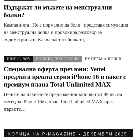
Издържат ли мъжете на менструални
болки?
Кампанията „Не е нормално да боли“ представя симулация
на менструална болка и провокира разговор за
ендометриозата Каква част от болката,…
JUNE 13, 2025
НОВИНИ
,
ТЕХНОЛОГИИ
BY
ПЕТЪР АНГЕЛОВ
Специална оферта през юни: Yettel
предлага цялата серия iPhone 16 в пакет с
премиум плана Total Unlimited MAX
Цените на пакетните предложения започват от 99 лв. на
месец за iPhone 16e с план Total Unlimited MAX през
първите…
КОРИЦА НА P-MAGAZINE • ДЕКЕМВРИ 2025