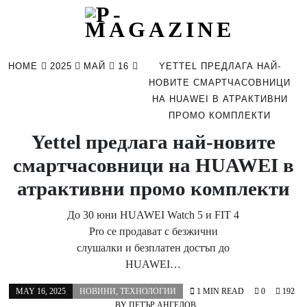
Skip
to
HOME
2025
МАЙ
16
YETTEL ПРЕДЛАГА НАЙ-
content
НОВИТЕ СМАРТЧАСОВНИЦИ
НА HUAWEI В АТРАКТИВНИ
ПРОМО КОМПЛЕКТИ
Yettel предлага най-новите
смартчасовници на HUAWEI в
атрактивни промо комплекти
До 30 юни HUAWEI Watch 5 и FIT 4
Pro се продават с безжични
слушалки и безплатен достъп до
HUAWEI…
MAY 16, 2025
НОВИНИ
,
ТЕХНОЛОГИИ
1 MIN READ
0
192
BY
ПЕТЪР АНГЕЛОВ