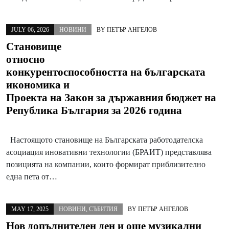
JULY 06, 2026
НОВИНИ
BY
ПЕТЪР АНГЕЛОВ
Становище
относно
конкурентоспособността на българската
икономика и
Проекта на Закон за държавния бюджет на
Република България за 2026 година
Настоящото становище на Българската работодателска
асоциация иновативни технологии (БРАИТ) представлява
позицията на компании, които формират приблизително
една пета от…
MAY 17, 2025
НОВИНИ
,
СЪБИТИЯ
BY
ПЕТЪР АНГЕЛОВ
Нов допълнителен ден и още музикални