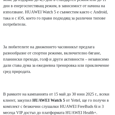
дни в енергоспестяващ режим, в зависимост от начина на
използване. HUAWEI Watch 5 е съвместим както с Android,
така и с iOS, което го прави подходящ за различни типове
потребители.
За любителите на движението часовникът предлага
разнообразие от спортни режими, включително бягане,
планински преходи, голф и други активности – независимо
дали става дума за ежедневна тренировка или приключение
сред природата.
В рамките на кампанията от 15 май до 30 юни 2025 г., всеки
клиент, закупил
HUAWEI Watch 5
от Yettel, ще го получи в
комплект с безжични слушалки HUAWEI FreeBuds 6i и 3
месеца VIP достъп до платформата HUAWEI Health+.