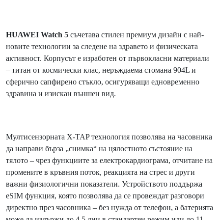
HUAWEI Watch 5
съчетава стилен премиум дизайн с най-
новите технологии за следене на здравето и физическата
активност. Корпусът е изработен от първокласни материали
– титан от космически клас, неръждаема стомана 904L и
сферично сапфирено стъкло, осигуряващи едновременно
здравина и изискан външен вид.
Мултисензорната X-TAP технология позволява на часовника
да направи бърза „снимка“ на цялостното състояние на
тялото – чрез функциите за електрокардиограма, отчитане на
промените в кръвния поток, реакцията на стрес и други
важни физиологични показатели. Устройството поддържа
eSIM функция, която позволява да се провеждат разговори
директно през часовника – без нужда от телефон, а батерията
може да издържи до 4,5 дни в стандартен режим или до 11