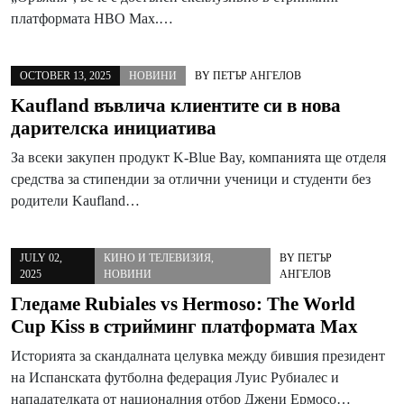
платформата HBO Max.…
OCTOBER 13, 2025
НОВИНИ
BY
ПЕТЪР АНГЕЛОВ
Kaufland въвлича клиентите си в нова
дарителска инициатива
За всеки закупен продукт K-Blue Bay, компанията ще отделя
средства за стипендии за отлични ученици и студенти без
родители Kaufland…
JULY 02,
КИНО И ТЕЛЕВИЗИЯ
,
BY
ПЕТЪР
2025
НОВИНИ
АНГЕЛОВ
Гледаме Rubiales vs Hermoso: The World
Cup Kiss в стрийминг платформата Max
Историята за скандалната целувка между бившия президент
на Испанската футболна федерация Луис Рубиалес и
нападателката от националния отбор Джени Ермосо…