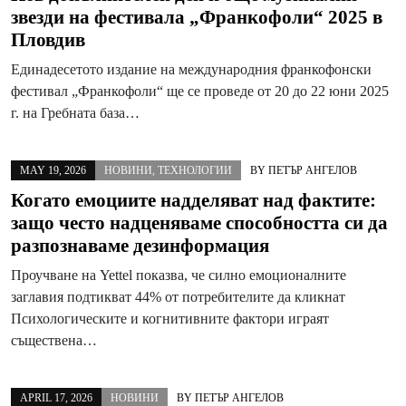
звезди на фестивала „Франкофоли“ 2025 в
Пловдив
Единадесетото издание на международния франкофонски
фестивал „Франкофоли“ ще се проведе от 20 до 22 юни 2025
г. на Гребната база…
MAY 19, 2026
НОВИНИ
,
ТЕХНОЛОГИИ
BY
ПЕТЪР АНГЕЛОВ
Когато емоциите надделяват над фактите:
защо често надценяваме способността си да
разпознаваме дезинформация
Проучване на Yettel показва, че силно емоционалните
заглавия подтикват 44% от потребителите да кликнат
Психологическите и когнитивните фактори играят
съществена…
APRIL 17, 2026
НОВИНИ
BY
ПЕТЪР АНГЕЛОВ