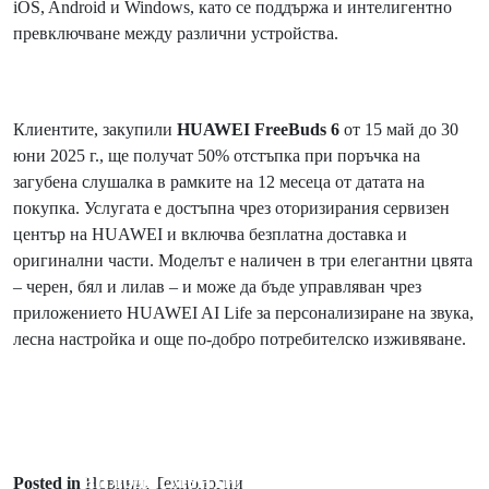
iOS, Android и Windows, като се поддържа и интелигентно
превключване между различни устройства.
Клиентите, закупили
HUAWEI FreeBuds 6
от 15 май до 30
юни 2025 г., ще получат 50% отстъпка при поръчка на
загубена слушалка в рамките на 12 месеца от датата на
покупка. Услугата е достъпна чрез оторизирания сервизен
център на HUAWEI и включва безплатна доставка и
оригинални части. Моделът е наличен в три елегантни цвята
– черен, бял и лилав – и може да бъде управляван чрез
приложението HUAWEI AI Life за персонализиране на звука,
лесна настройка и още по-добро потребителско изживяване.
Prev Post
Буря от емоции и нестихващи
аплодисменти за Masterpiece,
Posted in
Новини
,
Технологии