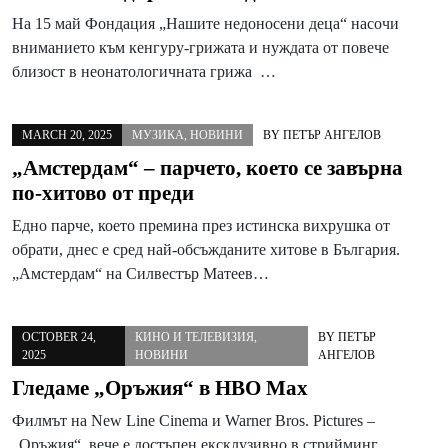
На 15 май Фондация „Нашите недоносени деца“ насочи
вниманието към кенгуру-грижата и нуждата от повече
близост в неонатологичната грижа …
MARCH 20, 2025
МУЗИКА
,
НОВИНИ
BY
ПЕТЪР АНГЕЛОВ
„Амстердам“ – парчето, което се завърна
по-хитово от преди
Едно парче, което премина през истинска вихрушка от
обрати, днес е сред най-обсъжданите хитове в България.
„Амстердам“ на Силвестър Матеев…
OCTOBER 24,
КИНО И ТЕЛЕВИЗИЯ
,
BY
ПЕТЪР
2025
НОВИНИ
АНГЕЛОВ
Гледаме „Оръжия“ в HBO Max
Филмът на New Line Cinema и Warner Bros. Pictures –
„Оръжия“, вече е достъпен ексклузивно в стрийминг