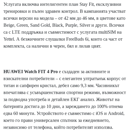
Услугата включва интелигентен план Stay Fit, ексклузивни
тренировки и пълен здравен контрол. В кампанията участват
всички версии на модела – от 42 мм до 46 мм, в цветове като
Beige, Green, Sand Gold, Black, Purple, Silver и други. Всички
са с LTE поддръжка и съвместимост с услугата multiSIM на
Yettel. А безжичните слушалки FreeBuds 6i, които са част от
комплекта, са налични в черен, бял и лилав цвят.
HUAWEI Watch FIT 4 Pro
е създаден за активните и
взискателни потребители – с елегантен ултратънък корпус от
титан и сапфирен кристал, дебел само 9,3 мм. Часовникът
впечатлява с усъвършенствани спортни режими, възможност
за подводна употреба и детайлен ЕКГ анализ. Животът на
батерията достига до 10 дни, а зареждането до 100% отнема
едва 60 минути. Устройството е съвместимо с iOS и Android,
което го прави универсален спътник за ежедневието,
независимо от телефона, който потребителят използва.