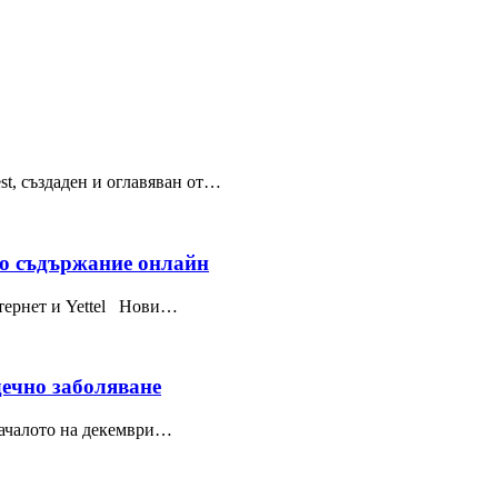
st, създаден и оглавяван от…
но съдържание онлайн
нтернет и Yettel Нови…
дечно заболяване
ачалото на декември…