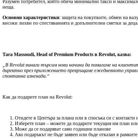
Разумен потребител, който обича минимални такси и максимале
неща.
Основни характеристики
: защита на покупките, обмен на вал
високи лихви по спестяванията и допълнителни сметки за деца
Tara Massoudi, Head of Premium Products в Revolut, казва:
„В Revolut винаги търсим нови начини да помагаме на клиенти
директно през приложението превръщаме ежедневното управлен
спонтанна изненада.“
Как да подарите план на Revolut:
Отидете в Центъра за плана или в списъка си с контакти н
Изберете план – можете да подарите текущия им план или
Може да се подаряват само годишни планове
Ако подаръкът не бъде заявен или бъде отказан в рамките