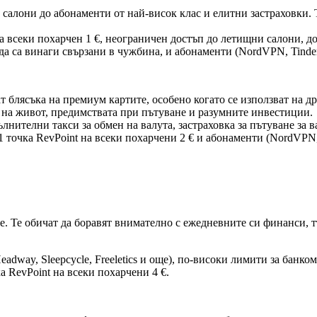
салони до абонаменти от най-висок клас и елитни застраховки. Т
 на всеки похарчен 1 €, неограничен достъп до летищни салони, д
а са винаги свързани в чужбина, и абонаменти (NordVPN, Tinder, F
т блясъка на премиум картите, особено когато се използват на др
 на живот, предимствата при пътуване и разумните инвестиции.
ълнителни такси за обмен на валута, застраховка за пътуване за
точка RevPoint на всеки похарчени 2 € и абонаменти (NordVPN, Tin
Те обичат да боравят внимателно с ежедневните си финанси, тър
eadway, Sleepcycle, Freeletics и още), по-високи лимити за банко
а RevPoint на всеки похарчени 4 €.