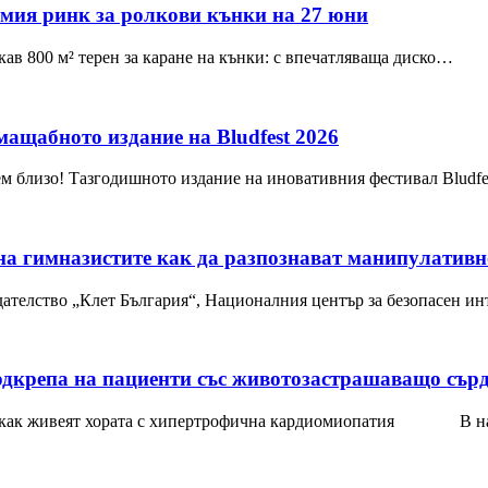
емия ринк за ролкови кънки на 27 юни
ав 800 м² терен за каране на кънки: с впечатляваща диско…
мащабното издание на Bludfest 2026
ем близо! Тазгодишното издание на иновативния фестивал Bludfe
на гимназистите как да разпознават манипулатив
здателство „Клет България“, Националния център за безопасен и
одкрепа на пациенти със животозастрашаващо сър
два как живеят хората с хипертрофична кардиомиопатия В н