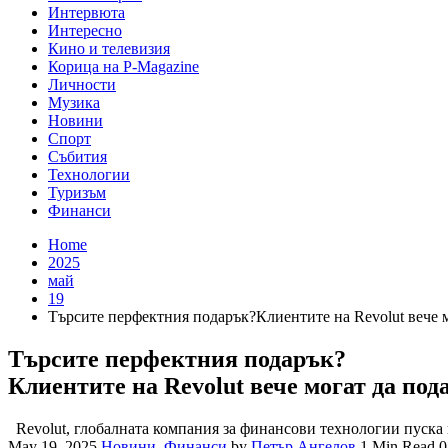
Интервюта
Интересно
Кино и телевизия
Корица на P-Magazine
Личности
Музика
Новини
Спорт
Събития
Технологии
Туризъм
Финанси
Home
2025
май
19
Търсите перфектния подарък? Клиентите на Revolut вече м
Търсите перфектния подарък?
Клиентите на Revolut вече могат да под
Revolut, глобалната компания за финансови технологии пуска
May 19, 2025
Новини
,
Финанси
by
Петър Ангелов
1 Min Read
0