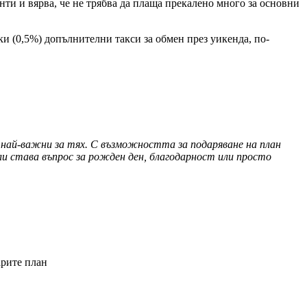
и и вярва, че не трябва да плаща прекалено много за основни
ки (0,5%) допълнителни такси за обмен през уикенда, по-
а най-важни за тях. С възможността за подаряване на план
и става въпрос за рожден ден, благодарност или просто
арите план