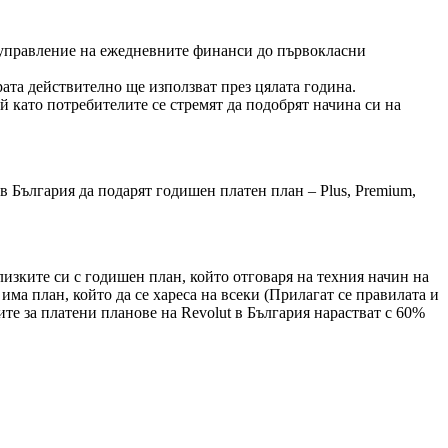
т управление на ежедневните финанси до първокласни
рата действително ще използват през цялата година.
ъй като потребителите се стремят да подобрят начина си на
в България да подарят годишен платен план – Plus, Premium,
лизките си с годишен план, който отговаря на техния начин на
ма план, който да се хареса на всеки (Прилагат се правилата и
те за платени планове на Revolut в България нарастват с 60%