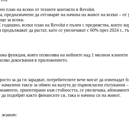
ен план на всеки от техните контакти в Revolut.
, предназначени да отговарят на начина на живот на всеки – о
що за всеки.
 годишно, всеки план на Revolut е пълен с предимства, които хо
продължават да растат, като се увеличават с 60% през 2024 г., т
ова функция, която позволява на нейните над 1 милион клиенти 
няколко докосвания в приложението.
осто за да ги зарадват, потребителите вече могат да изненадат б
намалени такси за обмен на валута до първокласни пътувания – и
бонаменти, ориентирани към стойността, се увеличава, абонаменти
т да подобрят както финансите си, така и начина си на живот.
на живот: