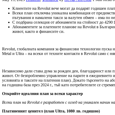
Клиентите на Revolut вече могат да подарят годишен плат
Всеки план отключва уникална комбинация от предимства
пътувания и намалени такси за валутен обмен – има по не
С подбрана селекция от абонаменти на стойност до 4290 £
Абонаментите за платените планове на Revolut в България 
живот, както и финансите си.
Revolut, глобалната компания за финансови технологии пуска н
Metal и Ultra – на всеки от техните контакти в Revolut само с 
Независимо дали става дума за рожден ден, благодарност или пр
живот. От безпроблемно управление на парите в ежедневието и 
условията и таксите на платения план). Докато търсенето на а
на годишна база през 2024 г., тъй като потребителите се стремя
Открийте идеалния план за всеки характер
Всеки план на Revolut е разработен с оглед на уникален начин 
Платиненият ценител (план Ultra, 1080 лв. годишно)