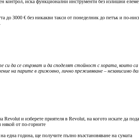
н контрол, иска функционални инструменти без излишни елемент
ута до 3000 € без никакви такси от понеделник до петък и по-нис
.
те си да се свързват и да споделят стойност с хората, които с
ие на парите в грижовно, лично преживяване – независимо дал
а Revolut и изберете приятеля в Revolut, на когото искате да под
 някой от по-горните
 на една година, ще получите пълно възстановяване на сумата