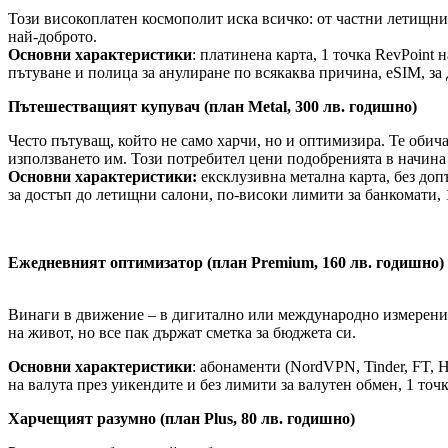
Този високоплатен космополит иска всичко: от частни летищни 
най-доброто.
Основни характеристики
: платинена карта, 1 точка RevPoint
пътуване и полица за анулиране по всякаква причина, eSIM, за д
Пътешестващият купувач (план Metal, 300 лв. годишно)
Често пътуващ, който не само харчи, но и оптимизира. Те обича
използването им. Този потребител цени подобренията в начина
Основни характеристики:
ексклузивна метална карта, без доп
за достъп до летищни салони, по-високи лимити за банкомати, 1 
Ежедневният оптимизатор (план Premium, 160 лв. годишно)
Винаги в движение – в дигитално или международно измерение. 
на живот, но все пак държат сметка за бюджета си.
Основни характеристики
: абонаменти (NordVPN, Tinder, FT, H
на валута през уикендите и без лимити за валутен обмен, 1 точк
Харчещият разумно (план Plus, 80 лв. годишно)