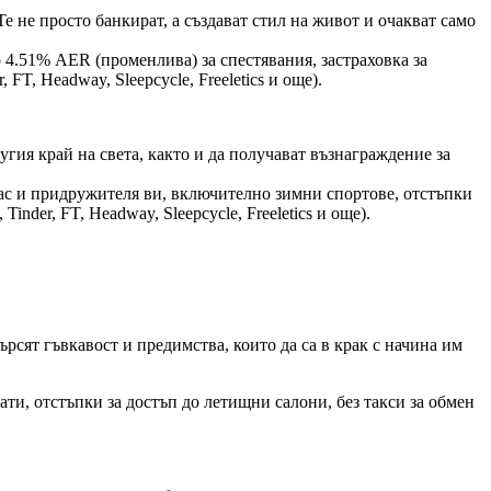
е не просто банкират, а създават стил на живот и очакват само
о 4.51% AER (променлива) за спестявания, застраховка за
T, Headway, Sleepcycle, Freeletics и още).
угия край на света, както и да получават възнаграждение за
 вас и придружителя ви, включително зимни спортове, отстъпки
der, FT, Headway, Sleepcycle, Freeletics и още).
сят гъвкавост и предимства, които да са в крак с начина им
мати, отстъпки за достъп до летищни салони, без такси за обмен