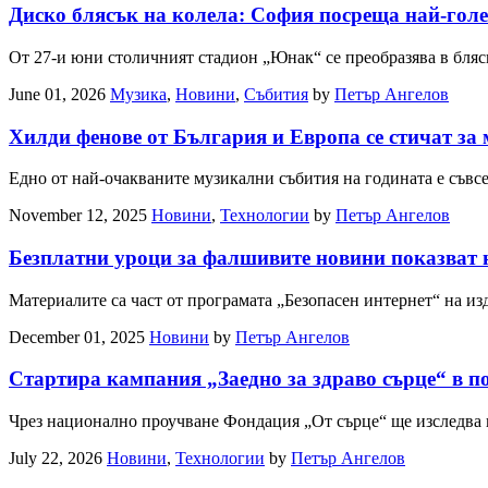
Диско блясък на колела: София посреща най-гол
От 27-и юни столичният стадион „Юнак“ се преобразява в бляск
June 01, 2026
Музика
,
Новини
,
Събития
by
Петър Ангелов
Хилди фенове от България и Европа се стичат за 
Едно от най-очакваните музикални събития на годината е съвс
November 12, 2025
Новини
,
Технологии
by
Петър Ангелов
Безплатни уроци за фалшивите новини показват 
Материалите са част от програмата „Безопасен интернет“ на и
December 01, 2025
Новини
by
Петър Ангелов
Стартира кампания „Заедно за здраво сърце“ в п
Чрез национално проучване Фондация „От сърце“ ще изсле
July 22, 2026
Новини
,
Технологии
by
Петър Ангелов