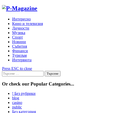
Skip
to
content
Интересно
Кино и телевизия
Личности
Музика
Спорт
Новини
Събития
Финанси
Туризъм
Интервюта
Press ESC to close
Търсене
за:
Or check our Popular Categories...
! Без рубрики
blog
casino
public
Без категория