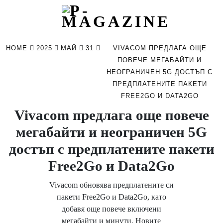
Skip
to
HOME
2025
МАЙ
31
VIVACOM ПРЕДЛАГА ОЩЕ
content
ПОВЕЧЕ МЕГАБАЙТИ И
НЕОГРАНИЧЕН 5G ДОСТЪП С
ПРЕДПЛАТЕНИТЕ ПАКЕТИ
FREE2GO И DATA2GO
Vivacom предлага още повече
мегабайти и неограничен 5G
достъп с предплатените пакети
Free2Go и Data2Go
Vivacom обновява предплатените си
пакети Free2Go и Data2Go, като
добавя още повече включени
мегабайти и минути. Новите