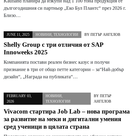
Kaufland планира да изкупи над 1 100 тона продукция от
дългогодишния си партньор „Еко Бул Плантс“ през 2026 г.
Близо…
JUNE 11, 2025
НОВИНИ
,
ТЕХНОЛОГИИ
BY
ПЕТЪР АНГЕЛОВ
Shelly Group с три отличия от SAP
Innoweeks 2025
Компанията постави реален бизнес казус и получи
признание в три от общо петте категории – за“Най-добър
дизайн“, „Награда на публиката“…
FEBRUARY 03,
НОВИНИ
,
BY
ПЕТЪР
2026
ТЕХНОЛОГИИ
АНГЕЛОВ
Vivacom стартира Job Lab – нова програма
за развитие на меки и дигитални умения
сред ученици в цялата страна