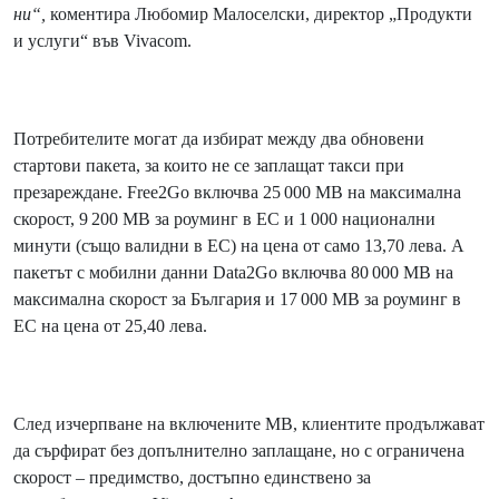
ни“,
коментира Любомир Малоселски, директор „Продукти
и услуги“ във Vivacom.
Потребителите могат да избират между два обновени
стартови пакета, за които не се заплащат такси при
презареждане. Free2Go включва 25 000 MB на максимална
скорост, 9 200 MB за роуминг в ЕС и 1 000 национални
минути (също валидни в ЕС) на цена от само 13,70 лева. A
пакетът с мобилни данни Data2Go включва 80 000 MB на
максимална скорост за България и 17 000 MB за роуминг в
ЕС на цена от 25,40 лева.
След изчерпване на включените MB, клиентите продължават
да сърфират без допълнително заплащане, но с ограничена
скорост – предимство, достъпно единствено за