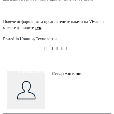
Повече информация за предплатените пакети на Vivacom
можете да видите
тук
.
Posted in
Новини
,
Технологии
Prev Post
Милениалите обръщат гръб на
Next Post
Европа и се пренасочват към Азия,
Какво да гледаме в Max през юни
констатира докладът на Revolut за
2025 година
глобални разходи за пътуване
Петър Ангелов