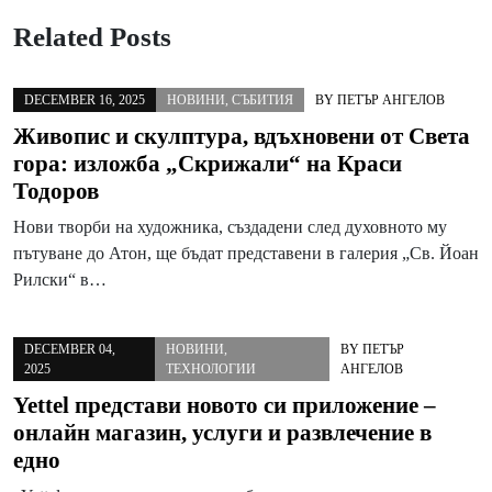
Related Posts
DECEMBER 16, 2025
НОВИНИ
,
СЪБИТИЯ
BY
ПЕТЪР АНГЕЛОВ
Живопис и скулптура, вдъхновени от Света
гора: изложба „Скрижали“ на Краси
Тодоров
Нови творби на художника, създадени след духовното му
пътуване до Атон, ще бъдат представени в галерия „Св. Йоан
Рилски“ в…
DECEMBER 04,
НОВИНИ
,
BY
ПЕТЪР
2025
ТЕХНОЛОГИИ
АНГЕЛОВ
Yettel представи новото си приложение –
онлайн магазин, услуги и развлечение в
едно