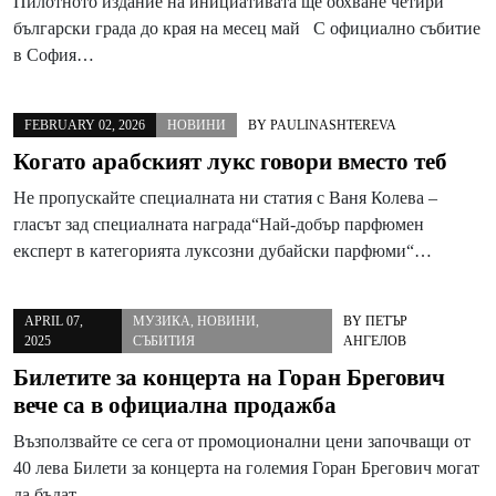
Пилотното издание на инициативата ще обхване четири
български града до края на месец май С официално събитие
в София…
FEBRUARY 02, 2026
НОВИНИ
BY
PAULINASHTEREVA
Когато арабският лукс говори вместо теб
Не пропускайте специалната ни статия с Ваня Колева –
гласът зад специалната награда“Най-добър парфюмен
експерт в категорията луксозни дубайски парфюми“…
APRIL 07,
МУЗИКА
,
НОВИНИ
,
BY
ПЕТЪР
2025
СЪБИТИЯ
АНГЕЛОВ
Билетите за концерта на Горан Брегович
вече са в официална продажба
Възползвайте се сега от промоционални цени започващи от
40 лева Билети за концерта на големия Горан Брегович могат
да бъдат…