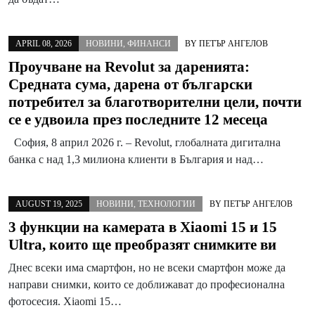
APRIL 08, 2026
НОВИНИ
,
ФИНАНСИ
BY
ПЕТЪР АНГЕЛОВ
Проучване на Revolut за даренията:
Средната сума, дарена от български
потребител за благотворителни цели, почти
се е удвоила през последните 12 месеца
София, 8 април 2026 г. – Revolut, глобалната дигитална
банка с над 1,3 милиона клиенти в България и над…
AUGUST 19, 2025
НОВИНИ
,
ТЕХНОЛОГИИ
BY
ПЕТЪР АНГЕЛОВ
3 функции на камерата в Xiaomi 15 и 15
Ultra, които ще преобразят снимките ви
Днес всеки има смартфон, но не всеки смартфон може да
направи снимки, които се доближават до професионална
фотосесия. Xiaomi 15…