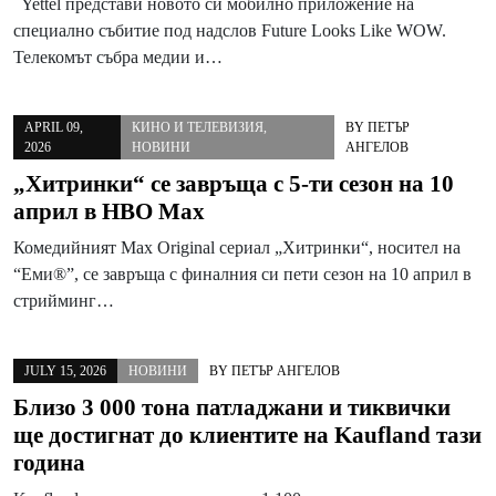
Yettel представи новото си мобилно приложение на
специално събитие под надслов Future Looks Like WOW.
Телекомът събра медии и…
APRIL 09,
КИНО И ТЕЛЕВИЗИЯ
,
BY
ПЕТЪР
2026
НОВИНИ
АНГЕЛОВ
„Хитринки“ се завръща с 5-ти сезон на 10
април в HBO Max
Комедийният Max Original сериал „Хитринки“, носител на
“Еми®”, се завръща с финалния си пети сезон на 10 април в
стрийминг…
JULY 15, 2026
НОВИНИ
BY
ПЕТЪР АНГЕЛОВ
Близо 3 000 тона патладжани и тиквички
ще достигнат до клиентите на Kaufland тази
година