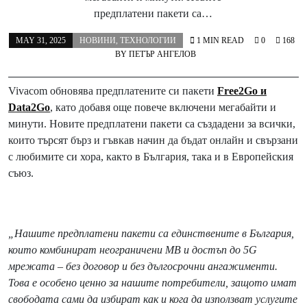
предплатени пакети са…
MAY 31, 2025
НОВИНИ
,
ТЕХНОЛОГИИ
1 MIN READ
0
168
BY
ПЕТЪР АНГЕЛОВ
Vivacom обновява предплатените си пакети
Free2Go и
Data2Go
, като добавя още повече включени мегабайти и
минути. Новите предплатени пакети са създадени за всички,
които търсят бърз и гъвкав начин да бъдат онлайн и свързани
с любимите си хора, както в България, така и в Европейския
съюз.
„Нашите предплатени пакети са единствените в България,
които комбинират неограничени МВ и достъп до 5
G
мрежата – без договор и без дългосрочни ангажименти.
Това е особено ценно за нашите потребители, защото имат
свободата сами да избират как и кога да използват услугите