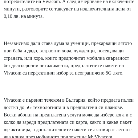
потребителите на Vivacom. А след изчерпване на включените
минути, разговорите се таксуват на изключителната цена от
0,10 лв. на минута.
Независимо дали става дума за ученици, прекарващи лятото
при баба и дядо, възрастни хора, чужденци, посещаващи
страната, или хора, които предпочитат мобилна свързаност
без дългосрочни ангажименти, предплатените пакети на
Vivacom са перфектният избор за неограничено 5G лято.
Vivacom е първият телеком в България, който предлага пълен
достъп до 5G технологията и в предплатени си планове.
Всеки абонат на предплатена услуга може да избере кога и с
колко да зареди предплатената си карта, както и какъв пакет
ще активира, а допълнителните пакети се активират лесно с
два клика през мобилното приложение MyVivacom.