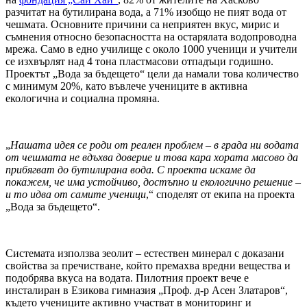
разчитат на бутилирана вода, а 71% изобщо не пият вода от
чешмата. Основните причини са неприятен вкус, мирис и
съмнения относно безопасността на остарялата водопроводна
мрежа. Само в едно училище с около 1000 ученици и учители
се изхвърлят над 4 тона пластмасови отпадъци годишно.
Проектът „Вода за бъдещето“ цели да намали това количество
с минимум 20%, като въвлече учениците в активна
екологична и социална промяна.
„
Нашата идея се роди от реален проблем – в града ни водата
от чешмата не вдъхва доверие и това кара хората масово да
прибягват до бутилирана вода. С проекта искаме да
покажем, че има устойчиво, достъпно и екологично решение –
и то идва от самите ученици
,“ споделят от екипа на проекта
„Вода за бъдещето“.
Системата използва зеолит – естествен минерал с доказани
свойства за пречистване, който премахва вредни вещества и
подобрява вкуса на водата. Пилотния проект вече е
инсталиран в Езикова гимназия „Проф. д-р Асен Златаров“,
където учениците активно участват в мониторинг и