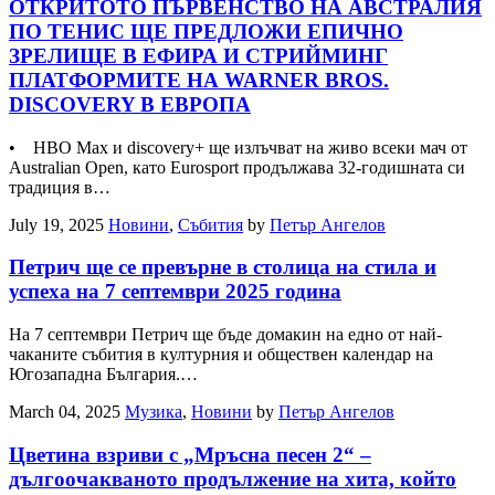
ОТКРИТОТО ПЪРВЕНСТВО НА АВСТРАЛИЯ
ПО ТЕНИС ЩЕ ПРЕДЛОЖИ ЕПИЧНО
ЗРЕЛИЩЕ В ЕФИРА И СТРИЙМИНГ
ПЛАТФОРМИТЕ НА WARNER BROS.
DISCOVERY В ЕВРОПА
• HBO Max и discovery+ ще излъчват на живо всеки мач от
Australian Open, като Eurosport продължава 32-годишната си
традиция в…
July 19, 2025
Новини
,
Събития
by
Петър Ангелов
Петрич ще се превърне в столица на стила и
успеха на 7 септември 2025 година
На 7 септември Петрич ще бъде домакин на едно от най-
чаканите събития в културния и обществен календар на
Югозападна България.…
March 04, 2025
Музика
,
Новини
by
Петър Ангелов
Цветина взриви с „Мръсна песен 2“ –
дългоочакваното продължение на хита, който