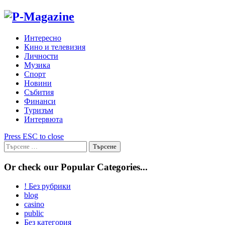
Skip
to
content
Интересно
Кино и телевизия
Личности
Музика
Спорт
Новини
Събития
Финанси
Туризъм
Интервюта
Press ESC to close
Търсене
за:
Or check our Popular Categories...
! Без рубрики
blog
casino
public
Без категория