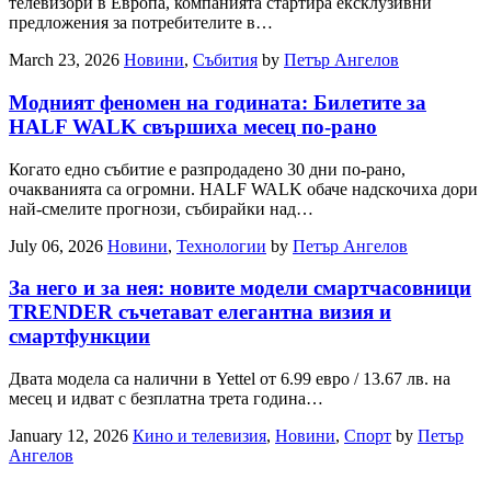
телевизори в Европа, компанията стартира ексклузивни
предложения за потребителите в…
March 23, 2026
Новини
,
Събития
by
Петър Ангелов
Модният феномен на годината: Билетите за
HALF WALK свършиха месец по-рано
Когато едно събитие е разпродадено 30 дни по-рано,
очакванията са огромни. HALF WALK обаче надскочиха дори
най-смелите прогнози, събирайки над…
July 06, 2026
Новини
,
Технологии
by
Петър Ангелов
За него и за нея: новите модели смартчасовници
TRENDER съчетават елегантна визия и
смартфункции
Двата модела са налични в Yettel от 6.99 евро / 13.67 лв. на
месец и идват с безплатна трета година…
January 12, 2026
Кино и телевизия
,
Новини
,
Спорт
by
Петър
Ангелов