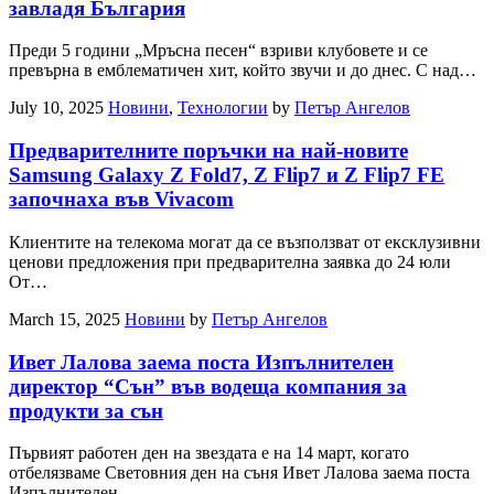
завладя България
Преди 5 години „Мръсна песен“ взриви клубовете и се
превърна в емблематичен хит, който звучи и до днес. С над…
July 10, 2025
Новини
,
Технологии
by
Петър Ангелов
Предварителните поръчки на най-новите
Samsung Galaxy Z Fold7, Z Flip7 и Z Flip7 FE
започнаха във Vivacom
Клиентите на телекома могат да се възползват от ексклузивни
ценови предложения при предварителна заявка до 24 юли
От…
March 15, 2025
Новини
by
Петър Ангелов
Ивет Лалова заема поста Изпълнителен
директор “Сън” във водеща компания за
продукти за сън
Първият работен ден на звездата е на 14 март, когато
отбелязваме Световния ден на съня Ивет Лалова заема поста
Изпълнителен…