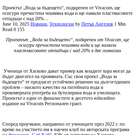
Проектът „Вода за бъдещето“, подкрепен от Vivacom, ще
осигури пречистена чешмяна вода и ще намали пластмасовите
отпадъци с над 20%…
June 10, 2025
Новини
,
Технологии
by
Петър Ангелов
1 Min
Read
0
155
Проектът „Вода за бъдещето“, подкрепен от Vivacom, ще
осигури пречистена чешмяна вода и ще намали
пластмасовите отпадъци с над 20% в две гимназии
Ученици от Хасково дават пример как младите хора могат да
бъдат двигател на промяната. Със своя проект „Вода за
бъдещето“ те предлагат устойчиво решение на дългогодишен
проблем – ниското качество на питейната вода и
прекомерната употреба на бутилирана вода в училищата.
Проектът е един от финалистите в десетото юбилейно
издание на Vivacom Регионален грант.
Според проучване, направено от учениците през 2022 г. по
време на участието им в научен клуб по авторската програма
на
фондация „Сай Хай“
, 82% от жителите на Хасково