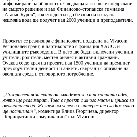
информиране на общността. Следващата стъпка е внедряване
на същото решение и във Финансово-стопанска гимназия
„Атанас Буров“, с което достъп до безопасна и вкусна
чешмяна вода ще получат над 2000 ученици и преподаватели.
Проектът се реализира с финансовата подкрепа на Vivacom
Регионален грант, в партньорство с фондация ХАЛО, и
училищните ръководства. В него ще бъдат включени ученици,
учители, родители, местен бизнес и активни граждани.
Очаква се до края на проекта над 1500 ученици да преминат
през обучителни дейности и анкети, свързани с опазване на
околната среда и отговорното потребление.
„Поздравления за екипа от младежи за страхотната идея,
която ще реализират. Това е проект с много мисъл и грижа за
околната среда. Желаем им успех и с интерес ще следим какво
ще постигнат“
,
коментира Елица Георгиева, директор
„Корпоративни комуникации“ във Vivacom.