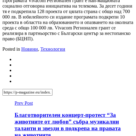
Програмата Vivacom Регионален грант е най-мащабната
социално отговорна инициатива на телекома. За десет години
тя е подкрепила 128 проекта от цялата страна с общо над 700
000 лв. В юбилейното си издание програмата подкрепи 10
проекта в областта на образованието и опазването на околната
среда с общо 100 000 лв. Vivacom Регионален грант се
реализира в партньорство с Български център за нестопанско
право (БЦНП).
Posted in
Новини
,
Технологии
Prev Post
Благотворителен концерт-протест “За
животните от любов” събра музикални
таланти и звезди в подкрепа на правата
на животните