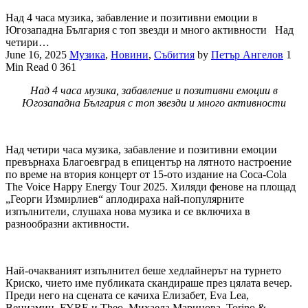
Над 4 часа музика, забавление и позитивни емоции в
Югозападна България с топ звезди и много активности Над
четири…
June 16, 2025
Музика
,
Новини
,
Събития
by
Петър Ангелов
1
Min Read
0
361
Над 4 часа музика, забавление и позитивни емоции в
Югозападна България с топ звезди и много активности
Над четири часа музика, забавление и позитивни емоции
превърнаха Благоевград в епицентър на лятното настроение
по време на втория концерт от 15-ото издание на Coca-Cola
The Voice Happy Energy Tour 2025. Хиляди фенове на площад
„Георги Измирлиев“ аплодираха най-популярните
изпълнители, слушаха нова музика и се включиха в
разнообразни активности.
Най-очакваният изпълнител беше хедлайнерът на турнето
Криско, чието име публиката скандираше през цялата вечер.
Преди него на сцената се качиха Елизабет, Eva Lea,
Вениамин, FYRE и Theo, Михаела Маринова, Torino &