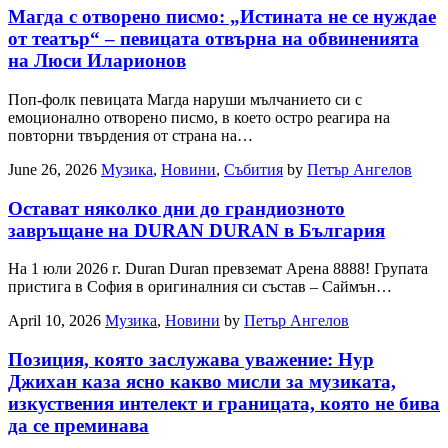
Магда с отворено писмо: „Истината не се нуждае
от театър“ – певицата отвърна на обвиненията
на Люси Иларионов
Поп-фолк певицата Магда наруши мълчанието си с
емоционално отворено писмо, в което остро реагира на
повторни твърдения от страна на…
June 26, 2026
Музика
,
Новини
,
Събития
by
Петър Ангелов
Остават няколко дни до грандиозното
завръщане на DURAN DURAN в България
На 1 юли 2026 г. Duran Duran превземат Арена 8888! Групата
пристига в София в оригиналния си състав – Саймън…
April 10, 2026
Музика
,
Новини
by
Петър Ангелов
Позиция, която заслужава уважение: Нур
Джихан каза ясно какво мисли за музиката,
изкуствения интелект и границата, която не бива
да се преминава