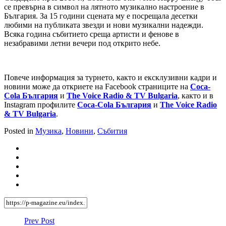
се превърна в символ на лятното музикално настроение в
България. За 15 години сцената му е посрещала десетки
любими на публиката звезди и нови музикални надежди.
Всяка година събитието среща артисти и фенове в
незабравими летни вечери под открито небе.
Повече информация за турнето, както и ексклузивни кадри и
новини може да откриете на Facebook страниците на
Coca-
Cola България
и
The Voice Radio & TV Bulgaria
, както и в
Instagram профилите
Coca-Cola България
и
The Voice Radio
& TV Bulgaria
.
Posted in
Музика
,
Новини
,
Събития
Prev Post