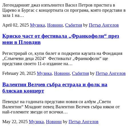
Легендарният джаз изпълнител Васил Петров пристига в
Царево и Бургас с концертната си програма, която представи в
зала 1 на…
April 02, 2025
Музика
,
Новини
,
Събития
by
Петър Ангелов
Криско част от фестивала „Франкофоли“ през
юни в Пловдив
Регистрирай се, купи билет и подкрепи каузата на Фондация
„Слънчеви деца 2024“ Фестивалът „Франкофоли“ ще
представи своето 11-о издание на…
February 20, 2025
Музика
,
Новини
,
Събития
by
Петър Ангелов
Валентин Велчев събра естрада и фолк на
бляскав концерт
Певецът на годината представи новия си албум „Свети
Валентин“ Младият певец Валентин Велчев събра някои от
най-големите звезди от всички…
May 22, 2025
Музика
,
Новини
by
Петър Ангелов