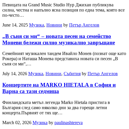
Певицата на Grand Music Studio Нур Джихан публикува
силна, честна и напълно ясна позиция по една тема, която все
по-често…
June 14, 2025
Музика
,
Новини
by
Петър Ангелов
„В съня си ми“ – новата песен на семейство
Моневи бележи силно музикално завръщане
Семейният музикален тандем Ивайло Монев (познат още като
Рокера) и Наташа Монева представиха новата си песен „В
съня си ми“,…
July 14, 2026
Музика
,
Новини
,
Събития
by
Петър Ангелов
Концертите на MARKO HIETALA в София и
Варна са тази седмица
Финландската метъл легенда Marko Hietala пристига в
България след само няколко дни за два горещи летни
концерта.Първият от тях ще…
March 02, 2026
Музика
by
paulinashtereva