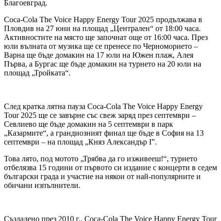
Благоевград.
Coca-Cola The Voice Happy Energy Tour 2025 продължава в
Пловдив на 27 юни на площад „Централен“ от 18:00 часа.
Активностите на място ще започнат още от 16:00 часа. През
юли вълната от музика ще се пренесе по Черноморието –
Варна ще бъде домакин на 17 юли на Южен плаж, Алея
Първа, а Бургас ще бъде домакин на турнето на 20 юли на
площад „Тройката“.
След кратка лятна пауза Coca-Cola The Voice Happy Energy
Tour 2025 ще се завърне със свеж заряд през септември –
Севлиево ще бъде домакин на 5 септември в парк
„Казармите“, а грандиозният финал ще бъде в София на 13
септември – на площад „Княз Александър I”.
Това лято, под мотото „Трябва да го изживееш!“, турнето
отбелязва 15 години от първото си издание с концерти в седем
български града и участие на някои от най-популярните и
обичани изпълнители.
Създадено през 2010 г., Coca-Cola The Voice Happy Energy Tour