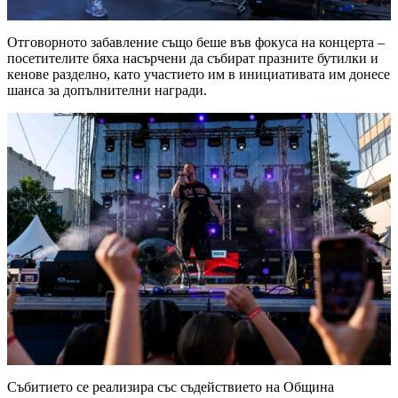
Отговорното забавление също беше във фокуса на концерта –
посетителите бяха насърчени да събират празните бутилки и
кенове разделно, като участието им в инициативата им донесе
шанса за допълнителни награди.
Събитието се реализира със съдействието на Община