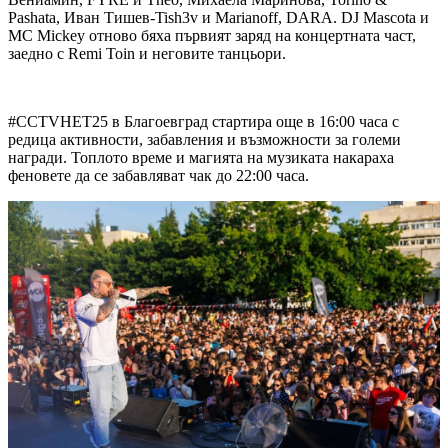
Pashata, Иван Тишев-Tish3v и Marianoff, DARA. DJ Mascota и
MC Mickey отново бяха първият заряд на концертната част,
заедно с Remi Toin и неговите танцьори.
#CCTVHET25 в Благоевград стартира още в 16:00 часа с
редица активности, забавления и възможности за големи
награди. Топлото време и магията на музиката накараха
феновете да се забавляват чак до 22:00 часа.