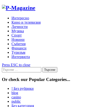
Skip
to
content
Интересно
Кино и телевизия
Личности
Музика
Спорт
Новини
Събития
Финанси
Туризъм
Интервюта
Press ESC to close
Търсене
за:
Or check our Popular Categories...
! Без рубрики
blog
casino
public
Без категория