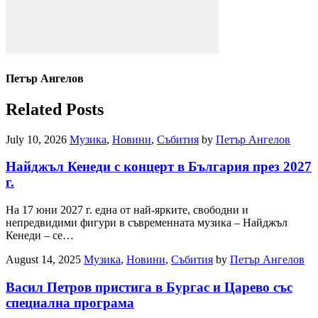
Петър Ангелов
Related Posts
July 10, 2026
Музика
,
Новини
,
Събития
by
Петър Ангелов
Найджъл Кенеди с концерт в България през 2027
г.
На 17 юни 2027 г. една от най-ярките, свободни и
непредвидими фигури в съвременната музика – Найджъл
Кенеди – се…
August 14, 2025
Музика
,
Новини
,
Събития
by
Петър Ангелов
Васил Петров пристига в Бургас и Царево със
специална програма