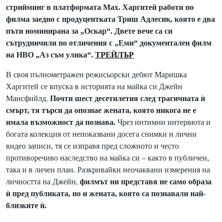
стрийминг в платформата Max. Харгитей работи по
филма заедно с продуцентката Триш Адлесик, която е два
пъти номинирана за „Оскар“. Двете вече са си
сътрудничили по отличения с „Еми“ документален филм
на HBO „Аз съм улика“.
ТРЕЙЛЪР
В своя пълнометражен режисьорски дебют Маришка
Харгитей се впуска в историята на майка си Джейн
Мансфийлд.
Почти шест десетилетия след трагичната ѝ
смърт, тя търси да опознае жената, която никога не е
имала възможност да познава.
Чрез интимни интервюта и
богата колекция от непоказвани досега снимки и лични
видео записи, тя се изправя пред сложното и често
противоречиво наследство на майка си – както в публичен,
така и в личен план. Разкривайки неочаквани измерения на
личността на Джейн,
филмът ни представя не само образа
ѝ пред публиката, но и жената, която са познавали най-
близките ѝ.