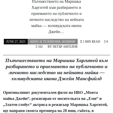
Пътешествието на Маришка
Харгитей към разбирането и
приемането на публичното и
личното наследство на нейната
майка — холивудската икона
Джейн…
JUNE 27, 2025
КИНО И ТЕЛЕВИЗИЯ
,
НОВИНИ
1 MIN READ
0
162
BY
ПЕТЪР АНГЕЛОВ
Пътешествието на Маришка Харгитей към
разбирането и приемането на публичното и
личното наследство на нейната майка —
холивудската икона Джейн Мансфийлд
Оригиналният документален филм на HBO „Моята
майка Джейн“, режисиран от носителката на „Еми“ и
„Златен глобус“ актриса и режисьор Маришка Харгитей,
ще направи своята премиера на 28 юни, събота, в