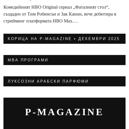
Комедийният HBO Original сериал „Фаталният стол“,
създаден от Тим Робинсън и Зак Канин, вече дебютира в
стрийминг платформата HBO Max.…
КОРИЦА НА P-MAGAZINE • ДЕКЕМВРИ 2025
МВА ПРОГРАМИ
ЛУКСОЗНИ АРАБСКИ ПАРФЮМИ
P-MAGAZINE