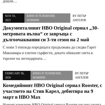
дошли…
MAY 01,
КИНО И ТЕЛЕВИЗИЯ
,
BY
ПЕТЪР
2025
НОВИНИ
АНГЕЛОВ
Документалният HBO Original сериал „30-
метровата вълна“ се завръща с
дългоочаквания си 3-ти сезон на 2 май
С нови 5 епизода поредицата продължава да следва Гарет
Макнамара и елитни сърфисти, докато обикалят света в
търсене на легендарната…
FEBRUARY 06,
КИНО И ТЕЛЕВИЗИЯ
,
BY
ПЕТЪР
2026
НОВИНИ
АНГЕЛОВ
Комедийният HBO Original сериал Rooster, с
участието на Стив Карел, дебютира на 9
март в HBO Max
Новият комедиен HBO Original сериал Rooster ще има своята