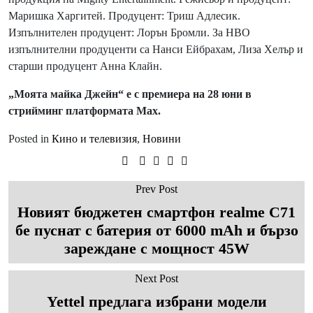
Маришка Харгитей. Продуцент: Триш Адлесик.
Изпълнителен продуцент: Лорън Бромли. За HBO
изпълнителни продуценти са Нанси Ейбрахам, Лиза Хелър и
старши продуцент Анна Клайн.
„Моята майка Джейн“ е с премиера на 28 юни в
стрийминг платформата Max.
Posted in
Кино и телевизия
,
Новини
Prev Post
Новият бюджетен смартфон realme C71
бе пуснат с батерия от 6000 mAh и бързо
зареждане с мощност 45W
Next Post
Yettel предлага избрани модели