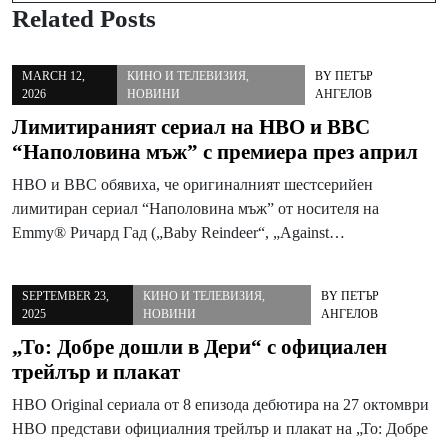
Related Posts
MARCH 12,
КИНО И ТЕЛЕВИЗИЯ
,
BY
ПЕТЪР
2026
НОВИНИ
АНГЕЛОВ
Лимитираният сериал на HBO и BBC
“Наполовина мъж” с премиера през април
HBO и BBC обявиха, че оригиналният шестсерийен
лимитиран сериал “Наполовина мъж” от носителя на
Emmy® Ричард Гад („Baby Reindeer“, „Against…
SEPTEMBER 23,
КИНО И ТЕЛЕВИЗИЯ
,
BY
ПЕТЪР
2025
НОВИНИ
АНГЕЛОВ
„То: Добре дошли в Дери“ с официален
трейлър и плакат
HBO Original сериала от 8 епизода дебютира на 27 октомври
HBO представи официалния трейлър и плакат на „То: Добре