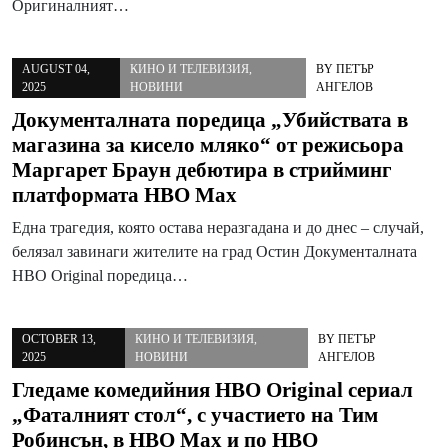
Оригиналният…
AUGUST 04,
КИНО И ТЕЛЕВИЗИЯ
,
BY
ПЕТЪР
2025
НОВИНИ
АНГЕЛОВ
Документалната поредица „Убийствата в
магазина за кисело мляко“ от режисьора
Маргарет Браун дебютира в стрийминг
платформата HBO Max
Една трагедия, която остава неразгадана и до днес – случай,
белязал завинаги жителите на град Остин Документалната
HBO Original поредица…
OCTOBER 13,
КИНО И ТЕЛЕВИЗИЯ
,
BY
ПЕТЪР
2025
НОВИНИ
АНГЕЛОВ
Гледаме комедийния HBO Original сериал
„Фаталният стол“, с участието на Тим
Робинсън, в HBO Max и по HBO