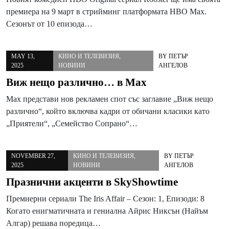
премиера на 9 март в стрийминг платформата HBO Max.
Сезонът от 10 епизода…
MAY 13,
КИНО И ТЕЛЕВИЗИЯ
,
BY
ПЕТЪР
2025
НОВИНИ
АНГЕЛОВ
Виж нещо различно… в Max
Max представи нов рекламен спот със заглавие „Виж нещо
различно“, който включва кадри от обичани класики като
„Приятели“, „Семейство Сопрано“…
NOVEMBER 27,
КИНО И ТЕЛЕВИЗИЯ
,
BY
ПЕТЪР
2025
НОВИНИ
АНГЕЛОВ
Празнични акценти в SkyShowtime
Премиерни сериали The Iris Affair – Сезон: 1, Епизоди: 8
Когато енигматичната и гениална Айрис Никсън (Найъм
Алгар) решава поредица…