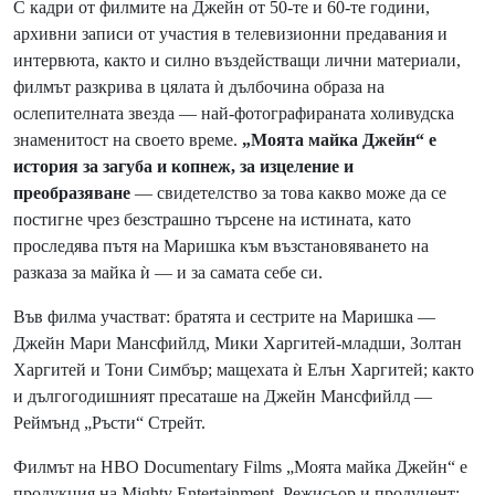
С кадри от филмите на Джейн от 50-те и 60-те години,
архивни записи от участия в телевизионни предавания и
интервюта, както и силно въздействащи лични материали,
филмът разкрива в цялата ѝ дълбочина образа на
ослепителната звезда — най-фотографираната холивудска
знаменитост на своето време.
„Моята майка Джейн“ е
история за загуба и копнеж, за изцеление и
преобразяване
— свидетелство за това какво може да се
постигне чрез безстрашно търсене на истината, като
проследява пътя на Маришка към възстановяването на
разказа за майка ѝ — и за самата себе си.
Във филма участват: братята и сестрите на Маришка —
Джейн Мари Мансфийлд, Мики Харгитей-младши, Золтан
Харгитей и Тони Симбър; мащехата ѝ Елън Харгитей; както
и дългогодишният пресаташе на Джейн Мансфийлд —
Реймънд „Ръсти“ Стрейт.
Филмът на HBO Documentary Films „Моята майка Джейн“ е
продукция на Mighty Entertainment. Режисьор и продуцент: