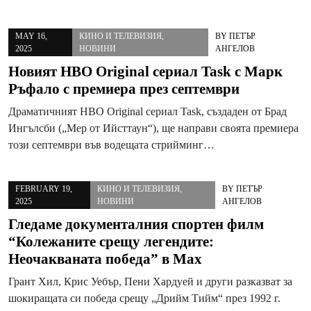
MAY 16,
КИНО И ТЕЛЕВИЗИЯ
,
BY
ПЕТЪР
2025
НОВИНИ
АНГЕЛОВ
Новият HBO Original сериал Task с Марк
Ръфало с премиера през септември
Драматичният HBO Original сериал Task, създаден от Брад
Ингълсби („Мер от Ийсттаун“), ще направи своята премиера
този септември във водещата стрийминг…
FEBRUARY 19,
КИНО И ТЕЛЕВИЗИЯ
,
BY
ПЕТЪР
2025
НОВИНИ
АНГЕЛОВ
Гледаме документалния спортен филм
“Колежаните срещу легендите:
Неочакваната победа” в Max
Грант Хил, Крис Уебър, Пени Хардуей и други разказват за
шокиращата си победа срещу „Дрийм Тийм“ през 1992 г.