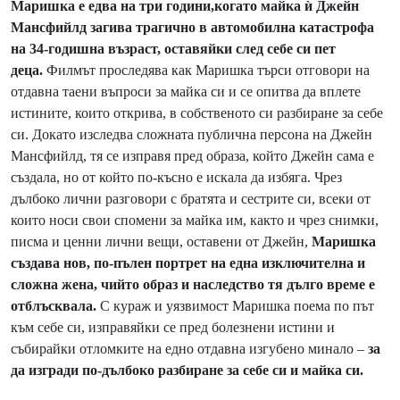
Маришка е едва на три години,
когато майка ѝ Джейн
Мансфийлд загива трагично в автомобилна катастрофа
на 34-годишна възраст, оставяйки след себе си пет
деца.
Филмът проследява как Маришка търси отговори на
отдавна таени въпроси за майка си и се опитва да вплете
истините, които открива, в собственото си разбиране за себе
си. Докато изследва сложната публична персона на Джейн
Мансфийлд, тя се изправя пред образа, който Джейн сама е
създала, но от който по-късно е искала да избяга. Чрез
дълбоко лични разговори с братята и сестрите си, всеки от
които носи свои спомени за майка им, както и чрез снимки,
писма и ценни лични вещи, оставени от Джейн,
Маришка
създава нов, по-пълен портрет на една изключителна и
сложна жена, чийто образ и наследство тя дълго време е
отблъсквала.
С кураж и уязвимост Маришка поема по път
към себе си, изправяйки се пред болезнени истини и
събирайки отломките на едно отдавна изгубено минало –
за
да изгради по-дълбоко разбиране за себе си и майка си.