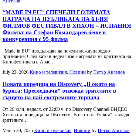
Ангелов
“MADE IN EU” СПЕЧЕЛИ ГОЛЯМАТА
НАГРАДА НА ПУБЛИКАТА НА 63-ИЯ
ФИЛМОВ ФЕСТИВАЛ В ХИХОН – ИСПАНИЯ
Филмът на Стефан Командарев беше в
конкуренция с 95 филма
“Made in EU” продължава да печели международно
признание. След като в неделя взе Наградата на критиката на
Кинофестивала в Арас…
July 23, 2026
Кино и телевизия
,
Новини
by
Петър Ангелов
Новата поредица на Discovery „В окото на
бурята: Преследвачи“ отвежда зрителите в
сърцето на най-екстремните торнада
От 26 юли, неделя, от 22:00 ч. по Discovery Channel ВИДЕО
Хитовата поредица на Discovery „В окото на бурята“ завладя
зрителите…
March 30, 2025
Кино и телевизия
,
Новини
by
Петър Ангелов