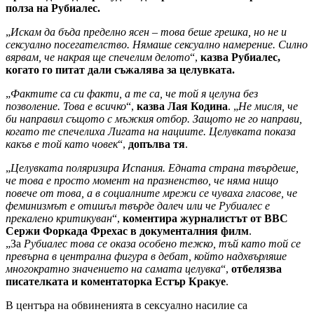
полза на Рубиалес.
„
Искам да бъда пределно ясен – това беше грешка, но не и
сексуално посегателство. Нямаше сексуално намерение. Силно
вярвам, че накрая ще спечелим делото
“,
казва Рубиалес,
когато го питат дали съжалява за целувката.
„
Фактите са си факти, а те са, че той я целуна без
позволение. Това е всичко
“,
казва Лая Кодина
. „
Не мисля, че
би направил същото с мъжкия отбор. Защото не го направи,
когато те спечелиха Лигата на нациите. Целувката показа
какъв е той като човек
“,
допълва тя
.
„
Целувката поляризира Испания. Едната страна твърдеше,
че това е просто момент на празненство, че няма нищо
повече от това, а в социалните мрежи се чуваха гласове, че
феминизмът е отишъл твърде далеч или че Рубиалес е
прекалено критикуван
“,
коментира журналистът от BBC
Сержи Форкада Фрехас в документалния филм
.
„За
Рубиалес това се оказа особено тежко, тъй като той се
превърна в централна фигура в дебат, който надхвърляше
многократно значението на самата целувка
“,
отбелязва
писателката и коментаторка Естър Кракуе
.
В центъра на обвиненията в сексуално насилие са