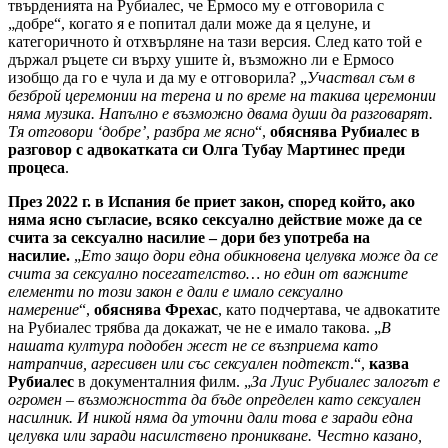
твърденията на Рубиалес, че Ермосо му е отговорила с
„добре“, когато я е попитал дали може да я целуне, и
категоричното ѝ отхвърляне на тази версия. След като той е
държал ръцете си върху ушите ѝ, възможно ли е Ермосо
изобщо да го е чула и да му е отговорила? „
Участвал съм в
безброй церемонии на терена и по време на такива церемонии
няма музика. Напълно е възможно двама души да разговарят.
Тя отговори ‘добре’, разбра ме ясно
“,
обяснява Рубиалес в
разговор с адвокатката си Олга Тубау Мартинес преди
процеса
.
През 2022 г. в Испания бе приет закон, според който, ако
няма ясно съгласие, всяко сексуално действие може да се
счита за сексуално насилие – дори без употреба на
насилие.
„
Ето защо дори една обикновена целувка може да се
счита за сексуално посегателство… но един от важните
елементи по този закон е дали е имало сексуално
намерение
“,
обяснява Фрехас
, като подчертава, че адвокатите
на Рубиалес трябва да докажат, че не е имало такова. „
В
нашата култура подобен жест не се възприема като
натрапчив, агресивен или със сексуален подтекст
.“,
казва
Рубиалес
в документалния филм. „
За Луис Рубиалес залогът е
огромен – възможността да бъде определен като сексуален
насилник. И никой няма да уточни дали това е заради една
целувка или заради насилствено проникване. Честно казано,