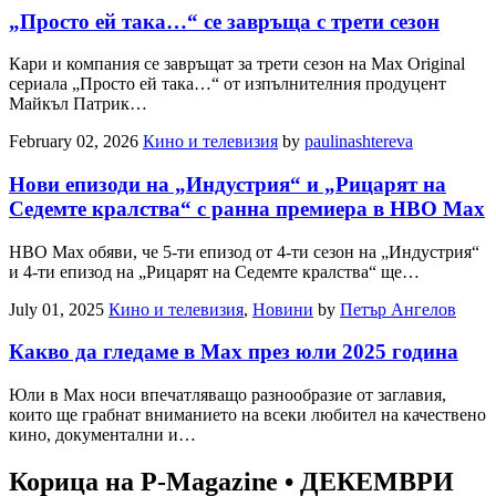
„Просто ей така…“ се завръща с трети сезон
Кари и компания се завръщат за трети сезон на Max Original
сериала „Просто ей така…“ от изпълнителния продуцент
Майкъл Патрик…
February 02, 2026
Кино и телевизия
by
paulinashtereva
Нови епизоди на „Индустрия“ и „Рицарят на
Седемте кралства“ с ранна премиера в HBO Max
HBO Max обяви, че 5-ти епизод от 4-ти сезон на „Индустрия“
и 4-ти епизод на „Рицарят на Седемте кралства“ ще…
July 01, 2025
Кино и телевизия
,
Новини
by
Петър Ангелов
Какво да гледаме в Max през юли 2025 година
Юли в Max носи впечатляващо разнообразие от заглавия,
които ще грабнат вниманието на всеки любител на качествено
кино, документални и…
Корица на P-Magazine • ДЕКЕМВРИ