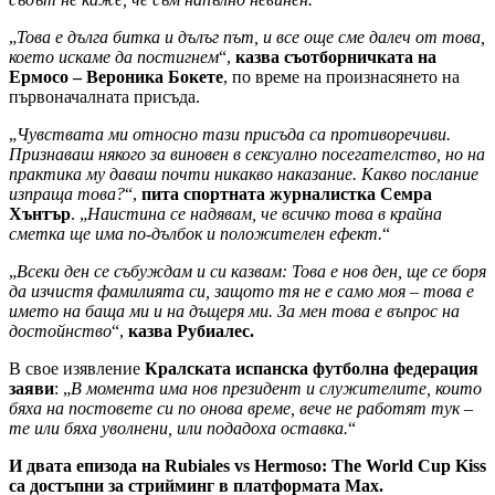
„
Това е дълга битка и дълъг път, и все още сме далеч от това,
което искаме да постигнем
“,
казва съотборничката на
Ермосо – Вероника Бокете
, по време на произнасянето на
първоначалната присъда.
„
Чувствата ми относно тази присъда са противоречиви.
Признаваш някого за виновен в сексуално посегателство, но на
практика му даваш почти никакво наказание. Какво послание
изпраща това?
“,
пита спортната журналистка Семра
Хънтър
. „
Наистина се надявам, че всичко това в крайна
сметка ще има по-дълбок и положителен ефект.
“
„
Всеки ден се събуждам и си казвам: Това е нов ден, ще се боря
да изчистя фамилията си, защото тя не е само моя – това е
името на баща ми и на дъщеря ми. За мен това е въпрос на
достойнство
“,
казва Рубиалес.
В свое изявление
Кралската испанска футболна федерация
заяви
: „
В момента има нов президент и служителите, които
бяха на постовете си по онова време, вече не работят тук –
те или бяха уволнени, или подадоха оставка.
“
И двата епизода на Rubiales vs Hermoso: The World Cup Kiss
са достъпни за стрийминг в платформата Max.