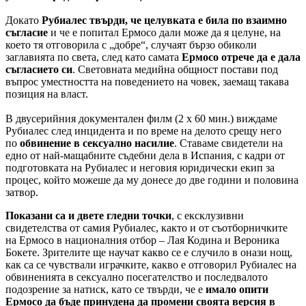
Докато
Рубиалес твърди, че целувката е била по взаимно
съгласие
и че е попитал Ермосо дали може да я целуне, на
което тя отговорила с „добре“, случаят бързо обиколи
заглавията по света, след като самата
Ермосо отрече да е дала
съгласието си
. Световната медийна общност постави под
въпрос уместността на поведението на човек, заемащ такава
позиция на власт.
В двусерийния документален филм (2 x 60 мин.) виждаме
Рубиалес след инцидента и по време на делото срещу него
по
обвинение в сексуално насилие
. Ставаме свидетели на
едно от най-мащабните съдебни дела в Испания, с кадри от
подготовката на Рубиалес и неговия юридически екип за
процес, който можеше да му донесе до две години и половина
затвор.
Показани са и двете гледни точки
, с ексклузивни
свидетелства от самия Рубиалес, както и от съотборничките
на Ермосо в националния отбор – Лая Кодина и Вероника
Бокете. Зрителите ще научат какво се е случило в онази нощ,
как са се чувствали играчките, какво е отговорил Рубиалес на
обвиненията в сексуално посегателство и последвалото
подозрение за натиск, като се твърди, че е
имало опити
Ермосо да бъде принудена да промени своята версия в