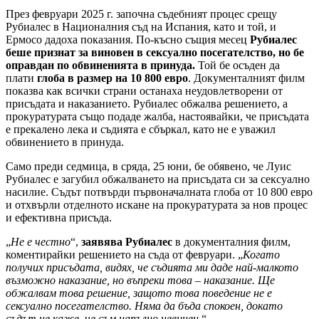
През февруари 2025 г. започна съдебният процес срещу
Рубиалес в Националния съд на Испания, като и той, и
Ермосо дадоха показания. По-късно същия месец
Рубиалес
беше признат за виновен в сексуално посегателство, но бе
оправдан по обвиненията в принуда.
Той бе осъден да
плати
глоба в размер на 10 800 евро
. Документалният филм
показва как всички страни останаха неудовлетворени от
присъдата и наказанието. Рубиалес обжалва решението, а
прокуратурата също подаде жалба, настоявайки, че присъдата
е прекалено лека и съдията е сбъркал, като не е уважил
обвинението в принуда.
Само преди седмица, в сряда, 25 юни, бе обявено, че Луис
Рубиалес е загубил обжалването на присъдата си за сексуално
насилие. Съдът потвърди първоначалната глоба от 10 800 евро
и отхвърли отделното искане на прокуратурата за нов процес
и ефективна присъда.
„
Не е честно
“,
заявява Рубиалес
в документалния филм,
коментирайки решението на съда от февруари. „
Когато
получих присъдата, видях, че съдията ми даде най-малкото
възможно наказание, но въпреки това – наказание. Ще
обжалвам това решение, защото това поведение не е
сексуално посегателство. Няма да бъда спокоен, докато
съдът не каже, че съм напълно невинен.
“