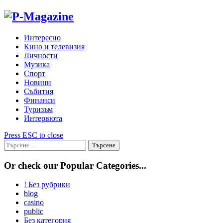
Skip
to
content
Интересно
Кино и телевизия
Личности
Музика
Спорт
Новини
Събития
Финанси
Туризъм
Интервюта
Press ESC to close
Търсене
за:
Or check our Popular Categories...
! Без рубрики
blog
casino
public
Без категория