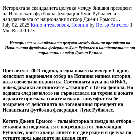
Историята за скандалната целувка между бившия президент
на Испанската футболна федерация Луис Рубиалес и
нападателката от националния отбор Джени Ермосо…
July 02, 2025
Кино и телевизия
,
Новини
by
Петър Ангелов
1
Min Read
0
173
Историята за скандалната целувка между бившия президент на
Испанската футболна федерация Луис Рубиалес и нападателката от
националния отбор Джени Ермосо
През август 2023 година, в една паметна вечер в Сидни,
женският национален отбор на Испания написа история,
като спечели за първи път Световната купа на ФИФА,
побеждавайки английските „Лъвици“ с 1:0 на финала. Но
веднага след началото на тържествата на терена и докато
играчите приемаха своите медали, триумфът им бе
помрачен от действията на тогавашния президент на
Испанската футболна федерация, Луис Рубиалес.
Когато Джени Ермосо – голмайсторка и звезда на отбора –
се качва на подиума, тя е посрещната от ликуващия
Рубиалес, който хваща лицето ѝ с две ръце и я целува по
устните пред камерите на целия свят.