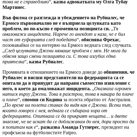
това не е справедливо
“,
казва адвокатката му Олга Тубау
Мартинес
.
Във филма се разглежда и убеждението на Рубиалес, че
Ермосо първоначално не е възприела целувката като
проблем, но по-късно е променила позицията си.
„
Тя
омаловажи инцидента. Нарече го анекдот и каза, че е бил
част от еуфорията след победата
“,
обяснява Фрехас
,
позовавайки се на интервю на Ермосо веднага след случката.
„
След целувката Джени нямаше проблем с мен. Не мога да
обясня защо смени позицията си. С това изгубих една
приятелка
“,
казва Рубиалес
.
Промяната в отношението на Ермосо доведе до
обвинения, че
Рубиалес и висши представители на федерацията са се
опитали да я принудят да направи съвместно изявление с
него, в което да омаловажат инцидента.
„
Оказваха огромен
натиск върху Джени. Това я разстрои, това я накара да плаче
и плаче
“,
спомня си Кодина
за полета обратно от Австралия.
„
По време на полета ставах да видя как е Джени. Всеки път,
когато говорех с нея, веднага се събираха хора от
федерацията. Опитваха се да прикрият нещата… и двете
знаехме, че не искат да се доближавам до нея, дори просто да
я попитам как е
“,
разказва Аманда Гутиерес
, президент на
профсъюза на футболистите Futpro.