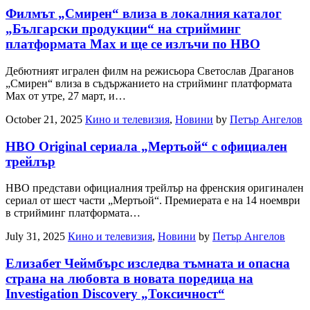
Филмът „Смирен“ влиза в локалния каталог
„Български продукции“ на стрийминг
платформата Max и ще се излъчи по HBO
Дебютният игрален филм на режисьора Светослав Драганов
„Смирен“ влиза в съдържанието на стрийминг платформата
Max от утре, 27 март, и…
October 21, 2025
Кино и телевизия
,
Новини
by
Петър Ангелов
HBO Original сериалa „Мертьой“ с официален
трейлър
HBO представи официалния трейлър на френския оригинален
сериал от шест части „Мертьой“. Премиерата е на 14 ноември
в стрийминг платформата…
July 31, 2025
Кино и телевизия
,
Новини
by
Петър Ангелов
Елизабет Чеймбърс изследва тъмната и опасна
страна на любовта в новата поредица на
Investigation Discovery „Токсичност“