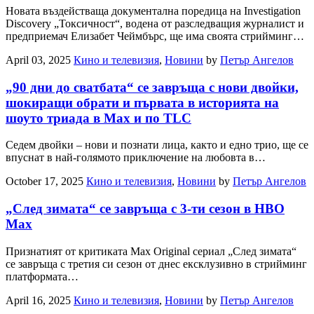
Новата въздействаща документална поредица на Investigation
Discovery „Токсичност“, водена от разследващия журналист и
предприемач Елизабет Чеймбърс, ще има своята стрийминг…
April 03, 2025
Кино и телевизия
,
Новини
by
Петър Ангелов
„90 дни до сватбата“ се завръща с нови двойки,
шокиращи обрати и първата в историята на
шоуто триада в Max и по TLC
Седем двойки – нови и познати лица, както и едно трио, ще се
впуснат в най-голямото приключение на любовта в…
October 17, 2025
Кино и телевизия
,
Новини
by
Петър Ангелов
„След зимата“ се завръща с 3-ти сезон в HBO
Max
Признатият от критиката Max Original сериал „След зимата“
се завръща с третия си сезон от днес ексклузивно в стрийминг
платформата…
April 16, 2025
Кино и телевизия
,
Новини
by
Петър Ангелов