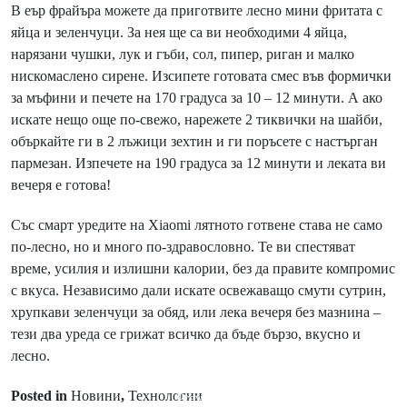
В еър фрайъра можете да приготвите лесно мини фритата с
яйца и зеленчуци. За нея ще са ви необходими 4 яйца,
нарязани чушки, лук и гъби, сол, пипер, риган и малко
нискомаслено сирене. Изсипете готовата смес във формички
за мъфини и печете на 170 градуса за 10 – 12 минути. А ако
искате нещо още по-свежо, нарежете 2 тиквички на шайби,
объркайте ги в 2 лъжици зехтин и ги поръсете с настърган
пармезан. Изпечете на 190 градуса за 12 минути и леката ви
вечеря е готова!
Със смарт уредите на Xiaomi лятното готвене става не само
по-лесно, но и много по-здравословно. Те ви спестяват
време, усилия и излишни калории, без да правите компромис
с вкуса. Независимо дали искате освежаващо смути сутрин,
хрупкави зеленчуци за обяд, или лека вечеря без мазнина –
тези два уреда се грижат всичко да бъде бързо, вкусно и
лесно.
Posted in
Новини
,
Технологии
Prev Post