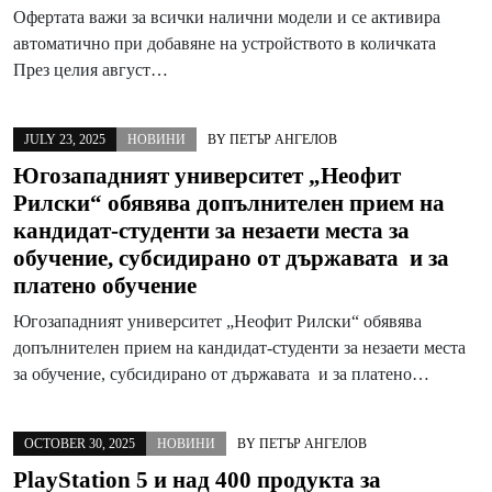
Офертата важи за всички налични модели и се активира
автоматично при добавяне на устройството в количката
През целия август…
JULY 23, 2025
НОВИНИ
BY
ПЕТЪР АНГЕЛОВ
Югозападният университет „Неофит
Рилски“ обявява допълнителен прием на
кандидат-студенти за незаети места за
обучение, субсидирано от държавата и за
платено обучение
Югозападният университет „Неофит Рилски“ обявява
допълнителен прием на кандидат-студенти за незаети места
за обучение, субсидирано от държавата и за платено…
OCTOBER 30, 2025
НОВИНИ
BY
ПЕТЪР АНГЕЛОВ
PlayStation 5 и над 400 продукта за