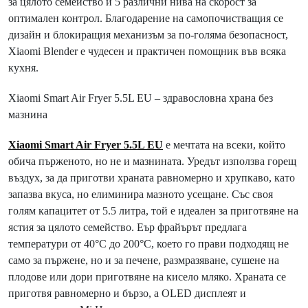
за цялото семейство и 5 различни нива на скорост за
оптимален контрол. Благодарение на самопочистващия се
дизайн и блокиращия механизъм за по-голяма безопасност,
Xiaomi Blender е чудесен и практичен помощник във всяка
кухня.
Xiaomi Smart Air Fryer 5.5L EU – здравословна храна без
мазнина
Xiaomi Smart Air Fryer 5.5L EU
е мечтата на всеки, който
обича пърженото, но не и мазнината. Уредът използва горещ
въздух, за да приготви храната равномерно и хрупкаво, като
запазва вкуса, но елиминира мазното усещане. Със своя
голям капацитет от 5.5 литра, той е идеален за приготвяне на
ястия за цялото семейство. Еър фрайърът предлага
температури от 40°C до 200°C, което го прави подходящ не
само за пържене, но и за печене, размразяване, сушене на
плодове или дори приготвяне на кисело мляко. Храната се
приготвя равномерно и бързо, а OLED дисплеят и