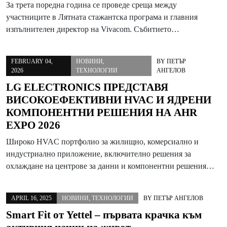
За трета поредна година се проведе среща между
участниците в Лятната стажантска програма и главния
изпълнителен директор на Vivacom. Събитието…
FEBRUARY 04,
НОВИНИ
,
BY
ПЕТЪР
2026
ТЕХНОЛОГИИ
АНГЕЛОВ
LG ELECTRONICS ПРЕДСТАВЯ
ВИСОКОЕФЕКТИВНИ HVAC И ЯДРЕНИ
КОМПОНЕНТНИ РЕШЕНИЯ НА AHR
EXPO 2026
Широко HVAC портфолио за жилищнo, комерсиалнo и
индустриалнo приложениe, включително решения за
охлаждане на центрове за данни и компонентни решения…
APRIL 16, 2025
НОВИНИ
,
ТЕХНОЛОГИИ
BY
ПЕТЪР АНГЕЛОВ
Smart Fit от Yettel – първата крачка към