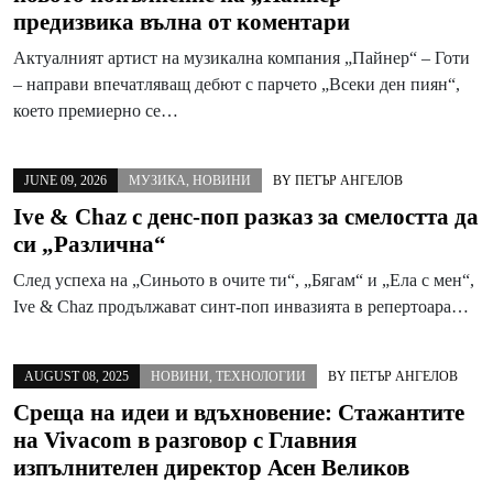
предизвика вълна от коментари
Актуалният артист на музикална компания „Пайнер“ – Готи
– направи впечатляващ дебют с парчето „Всеки ден пиян“,
което премиерно се…
JUNE 09, 2026
МУЗИКА
,
НОВИНИ
BY
ПЕТЪР АНГЕЛОВ
Ive & Chaz с денс-поп разказ за смелостта да
си „Различна“
След успеха на „Синьото в очите ти“, „Бягам“ и „Ела с мен“,
Ive & Chaz продължават синт-поп инвазията в репертоара…
AUGUST 08, 2025
НОВИНИ
,
ТЕХНОЛОГИИ
BY
ПЕТЪР АНГЕЛОВ
Среща на идеи и вдъхновение: Стажантите
на Vivacom в разговор с Главния
изпълнителен директор Асен Великов