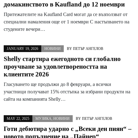
домакинството в Kaufland до 12 ноември
Притежателите на Kaufland Card могат да се възползват от
специални намаления още от 1 ноември С настъпването на
студените вечери…
JANUARY 19, 2026
НОВИНИ
BY
ПЕТЪР АНГЕЛОВ
Shelly стартира ежегодното си глобално
проучване за удовлетвореността на
клиентите 2026
Гласуването ще продължи до 8 февруари, а всички
участници получават 15% отстъпка за избрани продукти на
сайта на компанията Shelly…
MAY 22, 2025
МУЗИКА
,
НОВИНИ
BY
ПЕТЪР АНГЕЛОВ
Готи дебютира ударно с „Всеки ден пиян“ –
новото попълнение на „Пайнер“