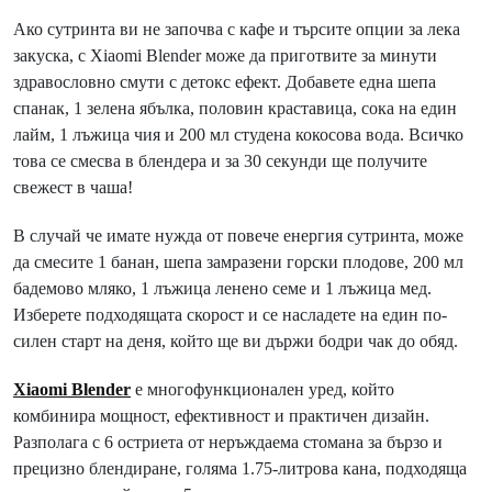
Ако сутринта ви не започва с кафе и търсите опции за лека
закуска, с Xiaomi Blender може да приготвите за минути
здравословно смути с детокс ефект. Добавете една шепа
спанак, 1 зелена ябълка, половин краставица, сока на един
лайм, 1 лъжица чия и 200 мл студена кокосова вода. Всичко
това се смесва в блендера и за 30 секунди ще получите
свежест в чаша!
В случай че имате нужда от повече енергия сутринта, може
да смесите 1 банан, шепа замразени горски плодове, 200 мл
бадемово мляко, 1 лъжица ленено семе и 1 лъжица мед.
Изберете подходящата скорост и се насладете на един по-
силен старт на деня, който ще ви държи бодри чак до обяд.
Xiaomi Blender
е многофункционален уред, който
комбинира мощност, ефективност и практичен дизайн.
Разполага с 6 остриета от неръждаема стомана за бързо и
прецизно блендиране, голяма 1.75-литрова кана, подходяща