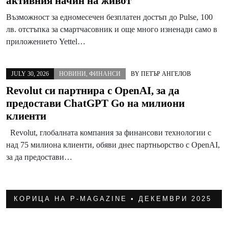
активния начин на живот
Възможност за едномесечен безплатен достъп до Pulse, 100
лв. отстъпка за смартчасовник и още много изненади само в
приложението Yettel…
JULY 30, 2026
НОВИНИ
,
ФИНАНСИ
BY
ПЕТЪР АНГЕЛОВ
Revolut си партнира с OpenAI, за да
предостави ChatGPT Go на милиони
клиенти
Revolut, глобалната компания за финансови технологии с
над 75 милиона клиенти, обяви днес партньорство с OpenAI,
за да предостави…
КОРИЦА НА P-MAGAZINE • ДЕКЕМВРИ 2025