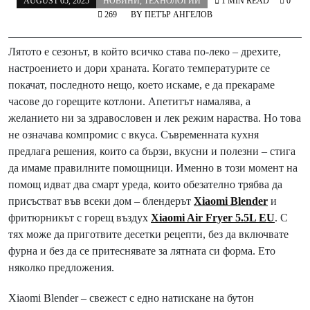
AUGUST 05, 2025
НОВИНИ
,
ТЕХНОЛОГИИ
1 MIN READ
0
269
BY
ПЕТЪР АНГЕЛОВ
Лятото е сезонът, в който всичко става по-леко – дрехите,
настроението и дори храната. Когато температурите се
покачат, последното нещо, което искаме, е да прекараме
часове до горещите котлони. Апетитът намалява, а
желанието ни за здравословен и лек режим нараства. Но това
не означава компромис с вкуса. Съвременната кухня
предлага решения, които са бързи, вкусни и полезни – стига
да имаме правилните помощници. Именно в този момент на
помощ идват два смарт уреда, които обезателно трябва да
присъстват във всеки дом – блендерът
Xiaomi Blender
и
фритюрникът с горещ въздух
Xiaomi Air Fryer 5.5L EU
. С
тях може да приготвите десетки рецепти, без да включвате
фурна и без да се притеснявате за лятната си форма. Ето
няколко предложения.
Xiaomi Blender – свежест с едно натискане на бутон