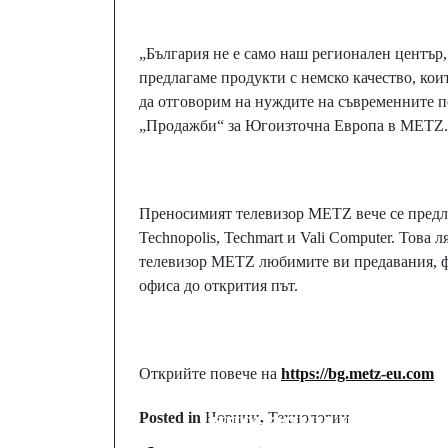
„България не е само наш регионален център
предлагаме продукти с немско качество, кои
да отговорим на нуждите на съвременните п
„Продажби“ за Югоизточна Европа в METZ.
Преносимият телевизор METZ вече се предла
Technopolis, Techmart и Vali Computer. Това
телевизор METZ любимите ви предавания, фил
офиса до открития път.
Prev Post
Realme представя
Открийте повече на
https://bg.metz-eu.com
революционни
иновации на 828
Posted in
Новини
,
Технологии