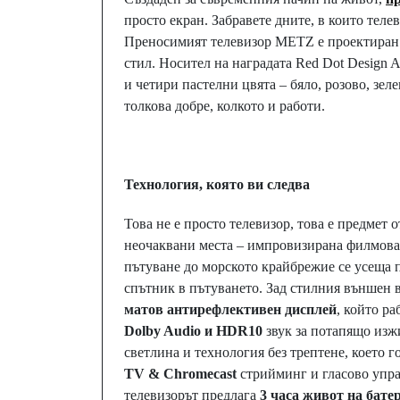
просто екран. Забравете дните, в които теле
Преносимият телевизор METZ е проектиран з
стил. Носител на наградата Red Dot Design A
и четири пастелни цвята – бяло, розово, зел
толкова добре, колкото и работи.
Технология, която ви следва
Това не е просто телевизор, това е предмет 
неочаквани места – импровизирана филмова 
пътуване до морското крайбрежие се усеща п
спътник в пътуването. Зад стилния външен 
матов антирефлективен дисплей
, който ра
Dolby Audio
и
HDR10
звук за потапящо изж
светлина и технология без трептене, което г
TV & Chromecast
стрийминг и гласово упра
телевизорът предлага
3 часа живот на бате