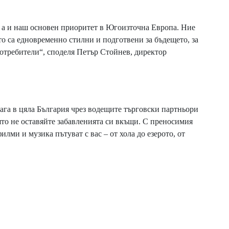
, а и наш основен приоритет в Югоизточна Европа. Ние
то са едновременно стилни и подготвени за бъдещето, за
отребители“, споделя Петър Стойнев, директор
га в цяла България чрез водещите търговски партньори
 лято не оставяйте забавленията си вкъщи. С преносимия
ми и музика пътуват с вас – от хола до езерото, от
Next Post
LG GALLERY+
ПРЕВРЪЩА LG