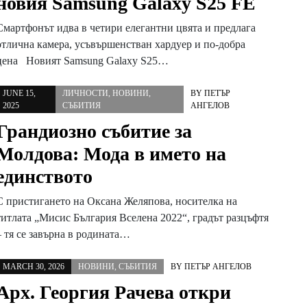
новия Samsung Galaxy S25 FE
Смартфонът идва в четири елегантни цвята и предлага
отлична камера, усъвършенстван хардуер и по-добра
цена Новият Samsung Galaxy S25…
JUNE 15,
ЛИЧНОСТИ
,
НОВИНИ
,
BY
ПЕТЪР
2025
СЪБИТИЯ
АНГЕЛОВ
Грандиозно събитие за
Молдова: Мода в името на
единството
С пристигането на Оксана Желяпова, носителка на
титлата „Мисис България Вселена 2022“, градът разцъфтя
– тя се завърна в родината…
MARCH 30, 2026
НОВИНИ
,
СЪБИТИЯ
BY
ПЕТЪР АНГЕЛОВ
Арх. Георгия Рачева откри