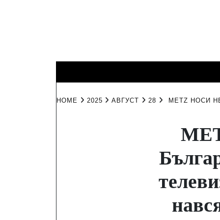
Skip
to
content
КИНО И
ИНТЕРЕСНО
ЛИЧНО
ТЕЛЕВИЗИЯ
HOME
2025
АВГУСТ
28
METZ НОСИ Н
MET
Българ
телеви
нався