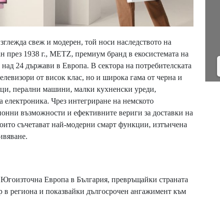
глежда свеж и модерен, той носи наследството на
н през 1938 г., METZ, премиум бранд в екосистемата на
в над 24 държави в Европа. В сектора на потребителската
левизори от висок клас, но и широка гама от черна и
ици, перални машини, малки кухненски уреди,
 електроника. Чрез интегриране на немското
ионни възможности и ефективните вериги за доставки на
оито съчетават най-модерни смарт функции, изтънчена
ивяване.
а Югоизточна Европа в България, превръщайки страната
ар в региона и показвайки дългосрочен ангажимент към