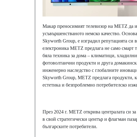
Макар преносимият телевизор на METZ да из
усъвършенстваното немско качество. Основа
Skyworth Group, е изградил репутацията си 
електроника METZ предлага не само смарт те
бяла техника за дома – климатици, хладилн
фотоволтаични продукти и друга домакинска
инженерно наследство с глобалните иновац
Skyworth Group, METZ предлага продукти, к
естетика и безпроблемно потребителско изж
През 2024 г. METZ открива централата си з
в свой стратегически център и флагман паз
българските потребители.