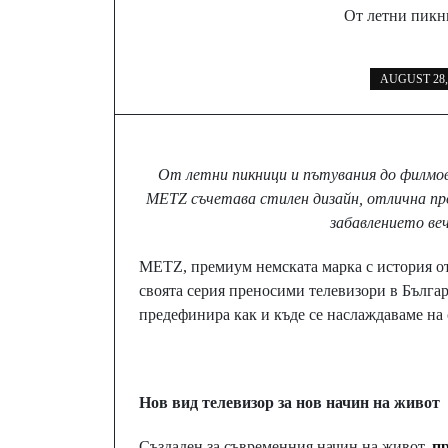
От летни пикн
AUGUST 28,
От летни пикници и пътувания до филмов
METZ съчетава стилен дизайн, отлична пр
забавлението ве
METZ, премиум немската марка с история от
своята серия преносими телевизори в Бълга
предефинира как и къде се наслаждаваме на
Нов вид телевизор за нов начин на живот
Създаден за съвременния начин на живот,
п