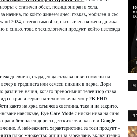
визорът е статичен обект, позициониран в хола.
а начина, по който живеем днес: гъвкав, мобилен и със
ward 2024, с тегло само 4 кг, с изтънчена кожена дръжка
ено и синьо, това е технологичен продукт, който изглежда
от ежедневието, създаден да създава нови спомени на
вечер в градината или семеен пикник в парка. Дори
М
о различен начин, когато преносимият телевизор става
вид се крие и сериозна технологична мощ:
2K FHD
боти както на ярка слънчева светлина, така и на закрито,
ивяване навсякъде,
Eye Care Mode
с ниски нива на синя
Л
о прави безопасен дори за детските очи, както и
Google
вление. А най-важната характеристика за този продукт –
рията
плюс множество опции за зареждане, включително