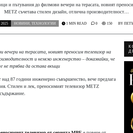
ици и пътувания до филмови вечери на терасата, новият преноси
METZ съчетава стилен дизайн, отлична производителност…
 2025
НОВИНИ
,
ТЕХНОЛОГИИ
1 MIN READ
0
150
BY
ПЕТ
К
Д
и вечери на терасата, новият преносим телевизор на
оизводителност и немско инженерство – доказвайки, че
че не трябва да остава вкъщи
 над 87 години инженерно съвършенство, вече предлага
рия. Стилен и лек, преносимият телевизор METZ
 съдържание.
реносимият телевизор от серията MPE
е повече от