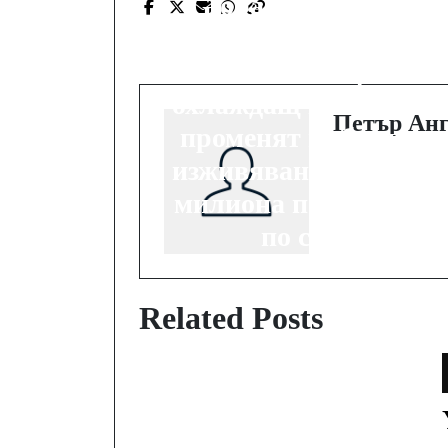
Global Fan Festival:
Батерия от 15 000
mAh и телефон с
охлаждащ вентилато
Петър Анг
променят мобилното
изживяване за над 30
милиона потребител
по светa
Related Posts