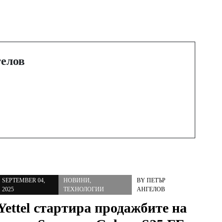
ТЕЛЕВИЗОРИТЕ В
ДИЗАЙНЕРСКИ
ЕЛЕМЕНТИ, КОИТО
р
ПЕРСОНАЛИЗИРАТ
елов
ВАШЕТО
0
ЖИЛИЩНО
и
ПРОСТРАНСТВО
SEPTEMBER 04,
НОВИНИ
,
BY
ПЕТЪР
2025
ТЕХНОЛОГИИ
АНГЕЛОВ
Yettel стартира продажбите на