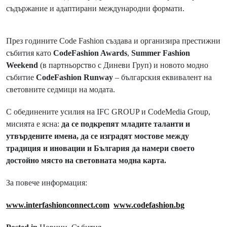
съдържание и адаптирани международни формати.
През годините Code Fashion създава и организира престижни
събития като
CodeFashion Awards
,
Summer Fashion
Weekend
(в партньорство с Диневи Груп) и новото модно
събитие
CodeFashion Runway
– българския еквивалент на
световните седмици на модата.
С обединените усилия на IFC GROUP и CodeMedia Group,
мисията е ясна:
да се подкрепят младите таланти и
утвърдените имена, да се изградят мостове между
традиция и иновации и България да намери своето
достойно място на световната модна карта.
За повече информация:
www.interfashionconnect.com
www.codefashion.bg