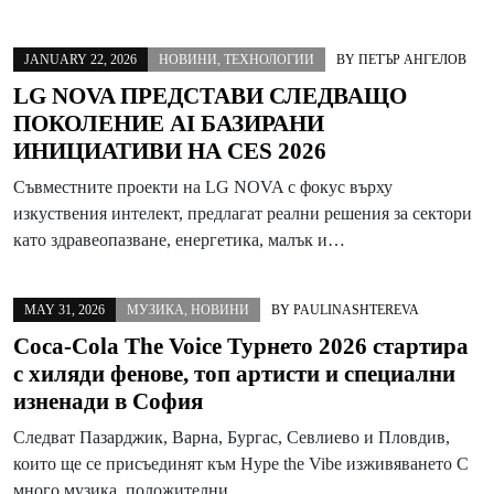
JANUARY 22, 2026
НОВИНИ
,
ТЕХНОЛОГИИ
BY
ПЕТЪР АНГЕЛОВ
LG NOVA ПРЕДСТАВИ СЛЕДВАЩО
ПОКОЛЕНИЕ AI БАЗИРАНИ
ИНИЦИАТИВИ НА CES 2026
Съвместните проекти на LG NOVA с фокус върху
изкуствения интелект, предлагат реални решения за сектори
като здравеопазване, енергетика, малък и…
MAY 31, 2026
МУЗИКА
,
НОВИНИ
BY
PAULINASHTEREVA
Coca-Cola The Voice Турнето 2026 стартира
с хиляди фенове, топ артисти и специални
изненади в София
Следват Пазарджик, Варна, Бургас, Севлиево и Пловдив,
които ще се присъединят към Hype the Vibe изживяването С
много музика, положителни…