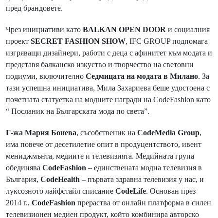
пред брандовете.
Чрез инициативи като
BALKAN OPEN DOOR
и социалния
проект
SECRET FASHION SHOW
, IFC GROUP подпомага
изгряващи дизайнери, работи с деца с афинитет към модата и
представя балканско изкуство и творчество на световни
подиуми, включително
Седмицата на модата в Милано
. За
тази успешна инициатива, Мила Захариева беше удостоена с
почетната статуетка на модните награди на CodeFashion като
“ Посланик на Българската мода по света”.
Г-жа Мария Бонева
, съсобственик на
CodeMedia Group
,
има повече от десетилетие опит в продуцентството, ивент
мениджмънта, медиите и телевизията. Медийната група
обединява
CodeFashion
– единствената модна телевизия в
България,
CodeHealth
– първата здравна телевизия у нас, и
луксозното лайфстайл списание
CodeLife
. Основан през
2014 г.,
CodeFashion
прераства от онлайн платформа в силен
телевизионен медиен продукт, който комбинира авторско