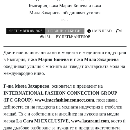
България, г-жа Мария Бонева и г-жа
Мила Захариева обединяват усилия
с…
SEPTEMBER 08, 2025
НОВИНИ
,
СЪБИТИЯ
1 MIN READ
0
181
BY
ПЕТЪР АНГЕЛОВ
Двете най-влиятелни дами в модната и медийната индустрия
в България,
г-жа Мария Бонева и г-жа Мила Захариева
обединяват усилия с мисията да изведат българската мода на
международно ниво.
Г-жа Мила Захариева
, основател и президент на
INTERNATIONAL FASHION CONNECTION GROUP
(IFC GROUP)
,
www.interfashionconnect.com
, посвещава
дейността си на подкрепа на модната индустрия в глобален
мащаб. Тя е и собственик и дизайнер на луксозната модна
марка
La Cara Mi EXCLUSIVE
,
www.lacarami.com
, което ѝ
дава дълбоко разбиране за нуждите и предизвикателствата