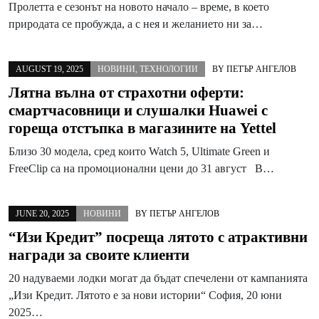
Пролетта е сезонът на новото начало – време, в което
природата се пробужда, а с нея и желанието ни за…
AUGUST 19, 2025
НОВИНИ
,
ТЕХНОЛОГИИ
BY
ПЕТЪР АНГЕЛОВ
Лятна вълна от страхотни оферти:
смартчасовници и слушалки Huawei с
гореща отстъпка в магазините на Yettel
Близо 30 модела, сред които Watch 5, Ultimate Green и
FreeClip са на промоционални цени до 31 август В…
JUNE 20, 2025
НОВИНИ
BY
ПЕТЪР АНГЕЛОВ
“Изи Кредит” посреща лятото с атрактивни
награди за своите клиенти
20 надуваеми лодки могат да бъдат спечелени от кампанията
„Изи Кредит. Лятото е за нови истории“ София, 20 юни
2025…