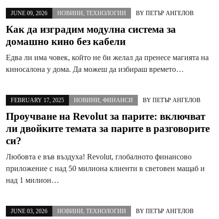
JUNE 09, 2026
НОВИНИ
,
ТЕХНОЛОГИИ
BY
ПЕТЪР АНГЕЛОВ
Как да изградим модулна система за
домашно кино без кабели
Едва ли има човек, който не би желал да пренесе магията на
киносалона у дома. Да можеш да избираш времето…
FEBRUARY 17, 2025
НОВИНИ
,
ФИНАНСИ
BY
ПЕТЪР АНГЕЛОВ
Проучване на Revolut за парите: включват
ли двойките темата за парите в разговорите
си?
Любовта е във въздуха! Revolut, глобалното финансово
приложение с над 50 милиона клиенти в световен мащаб и
над 1 милион…
JUNE 03, 2026
НОВИНИ
,
ТЕХНОЛОГИИ
BY
ПЕТЪР АНГЕЛОВ