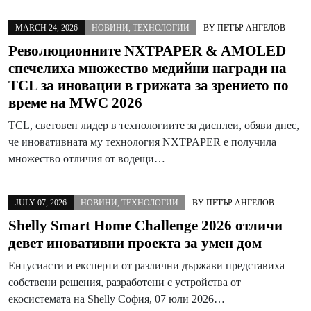
MARCH 24, 2026
НОВИНИ
,
ТЕХНОЛОГИИ
BY
ПЕТЪР АНГЕЛОВ
Революционните NXTPAPER & AMOLED
спечелиха множество медийни награди на
TCL за иновации в грижата за зрението по
време на MWC 2026
TCL, световен лидер в технологиите за дисплеи, обяви днес,
че иновативната му технология NXTPAPER е получила
множество отличия от водещи…
JULY 07, 2026
НОВИНИ
,
ТЕХНОЛОГИИ
BY
ПЕТЪР АНГЕЛОВ
Shelly Smart Home Challenge 2026 отличи
девет иновативни проекта за умен дом
Ентусиасти и експерти от различни държави представиха
собствени решения, разработени с устройства от
екосистемата на Shelly София, 07 юли 2026…