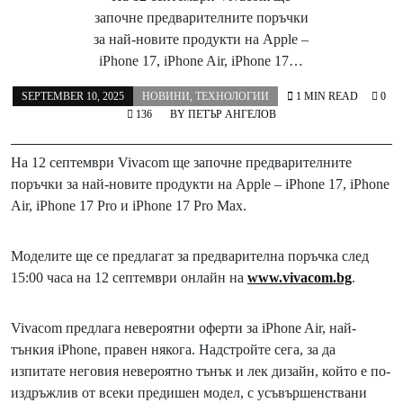
започне предварителните поръчки
за най-новите продукти на Apple –
iPhone 17, iPhone Air, iPhone 17…
SEPTEMBER 10, 2025
НОВИНИ
,
ТЕХНОЛОГИИ
1 MIN READ
0
136
BY
ПЕТЪР АНГЕЛОВ
На 12 септември Vivacom ще започне предварителните
поръчки за най-новите продукти на Apple – iPhone 17, iPhone
Air, iPhone 17 Pro и iPhone 17 Pro Max.
Моделите ще се предлагат за предварителна поръчка след
15:00 часа на 12 септември онлайн на
www.vivacom.bg
.
Vivacom предлага невероятни оферти за iPhone Air, най-
тънкия iPhone, правен някога. Надстройте сега, за да
изпитате неговия невероятно тънък и лек дизайн, който е по-
издръжлив от всеки предишен модел, с усъвършенствани