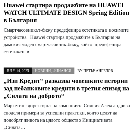
Huawei стартира продажбите на HUAWEI
WATCH ULTIMATE DESIGN Spring Edition
в България
Смартчасовникът-бижу предефенира естетиката в носимите
устройства Huawei стартира продажбите в България на
дамския модел смартчасовник-бижу, който предефенира
естетиката в…
JULY 14, 2025
НОВИНИ
,
ФИНАНСИ
BY
ПЕТЪР АНГЕЛОВ
„Изи Кредит“ разказва човешките истории
зад небанковите кредити в третия епизод на
„Силата на доброто“
Маркетинг директорът на компанията Силвия Александрова
споделя примери за успешни практики, които целят да
подобрят живота на цялото общество Инициативата
„Силата…