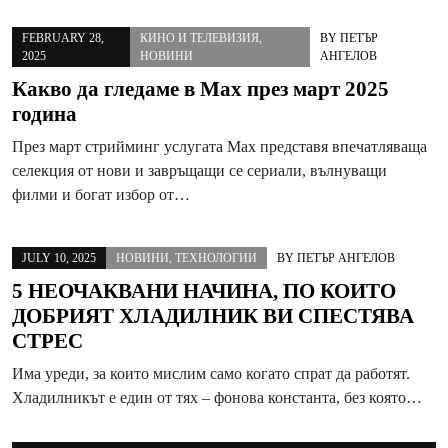
FEBRUARY 28,
КИНО И ТЕЛЕВИЗИЯ
,
BY
ПЕТЪР
2025
НОВИНИ
АНГЕЛОВ
Какво да гледаме в Max през март 2025
година
През март стрийминг услугата Max представя впечатляваща
селекция от нови и завръщащи се сериали, вълнуващи
филми и богат избор от…
JULY 10, 2025
НОВИНИ
,
ТЕХНОЛОГИИ
BY
ПЕТЪР АНГЕЛОВ
5 НЕОЧАКВАНИ НАЧИНА, ПО КОИТО
ДОБРИЯТ ХЛАДИЛНИК ВИ СПЕСТЯВА
СТРЕС
Има уреди, за които мислим само когато спрат да работят.
Хладилникът е един от тях – фонова константа, без която…