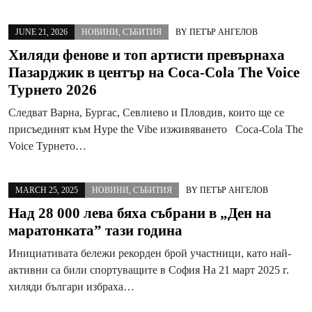
JUNE 21, 2026
НОВИНИ
,
СЪБИТИЯ
BY
ПЕТЪР АНГЕЛОВ
Хиляди фенове и топ артисти превърнаха
Пазарджик в център на Coca-Cola The Voice
Турнето 2026
Следват Варна, Бургас, Севлиево и Пловдив, които ще се
присъединят към Hype the Vibe изживяването Coca-Cola The
Voice Турнето…
MARCH 25, 2025
НОВИНИ
,
СЪБИТИЯ
BY
ПЕТЪР АНГЕЛОВ
Над 28 000 лева бяха събрани в „Ден на
маратонката” тази година
Инициативата бележи рекорден брой участници, като най-
активни са били спортуващите в София На 21 март 2025 г.
хиляди българи избраха…