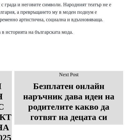
с града и неговите символи. Народният театър не е
ългария, а превръщането му в моден подиум е
временно артистична, социална и вдъхновяваща.
 в историята на българската мода.
Next Post
И
Безплатен онлайн
Н
наръчник дава идеи на
С
родителите какво да
КТ
готвят на децата си
НА
025