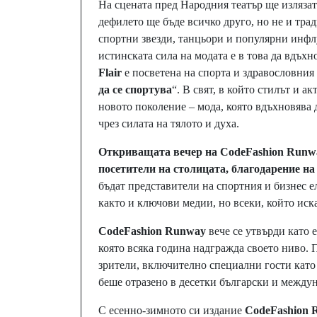
На сцената пред Народния театър ще излязат
дефилето ще бъде всичко друго, но не и тр
спортни звезди, танцьори и популярни инфлу
истинската сила на модата е в това да вдъх
Flair
е посветена на спорта и здравословния
да се спортува
“. В свят, в който стилът и а
новото поколение – мода, която вдъхновява 
чрез силата на тялото и духа.
Откриващата вечер на CodeFashion Runwa
посетители на столицата, благодарение н
бъдат представители на спортния и бизнес е
както и ключови медии, но всеки, който ис
CodeFashion Runway
вече се утвърди като
която всяка година надгражда своето ниво. П
зрители, включително специални гости кат
беше отразено в десетки български и между
С есенно-зимното си издание
CodeFashion 