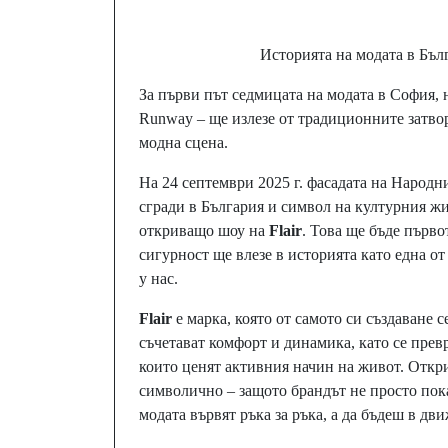
Историята на модата в Бъл
За първи път седмицата на модата в София, 
Runway – ще излезе от традиционните затво
модна сцена.
На 24 септември 2025 г. фасадата на Народн
сгради в България и символ на културния жи
откриващо шоу на
Flair
. Това ще бъде първо
сигурност ще влезе в историята като една о
у нас.
Flair
е марка, която от самото си създаване с
съчетават комфорт и динамика, като се превр
които ценят активния начин на живот. Откр
символично – защото брандът не просто пока
модата вървят ръка за ръка, а да бъдеш в дв