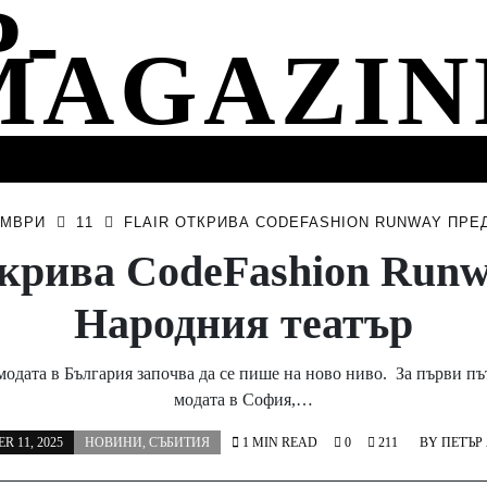
СТИ
МУЗИКА
СПОРТ
НОВИНИ
СЪБИТИЯ
ЕМВРИ
11
FLAIR ОТКРИВА CODEFASHION RUNWAY ПРЕ
открива CodeFashion Runw
Народния театър
модата в България започва да се пише на ново ниво. За първи пъ
модата в София,…
R 11, 2025
НОВИНИ
,
СЪБИТИЯ
1 MIN READ
0
211
BY
ПЕТЪР