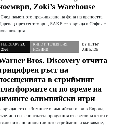
ноември, Zoki’s Warehouse
След паметното преживяване на фона на крепостта
Царевец през септември , SAKÉ се завръща в София с
нова локация…
FEBRUARY 23,
КИНО И ТЕЛЕВИЗИЯ
,
BY
ПЕТЪР
2026
НОВИНИ
АНГЕЛОВ
Warner Bros. Discovery отчита
трицифрен ръст на
посещенията в стрийминг
платформите си по време на
зимните олимпийски игри
Завръщането на Зимните олимпийски игри в Европа,
съчетано със спортнатта продукция от световна класа и
изключително иновативното стрийминг изживяване,