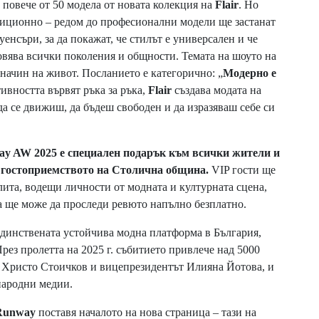
 повече от 50 модела от новата колекция на
Flair
. Но
адиционно – редом до професионални модели ще застанат
енсъри, за да покажат, че стилът е универсален и че
новява всички поколения и общности. Темата на шоуто на
 начин на живот. Посланието е категорично: „
Модерно е
ктивността вървят ръка за ръка,
Flair
създава модата на
да се движиш, да бъдеш свободен и да изразяваш себе си
y AW 2025 е специален подарък към всички жители и
а гостоприемството на Столична община.
VIP гости ще
лита, водещи личности от модната и културната сцена,
ка ще може да проследи ревюто напълно безплатно.
 единствената устойчива модна платформа в България,
рез пролетта на 2025 г. събитието привлече над 5000
о Христо Стоичков и вицепрезидентът Илияна Йотова, и
народни медии.
Runway
поставя началото на нова страница – тази на