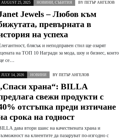
AUGUST 25, 2025
НОВИНИ
,
СЪБИТИЯ
BY
ПЕТЪР АНГЕЛОВ
Janet Jewels – Любов към
бижутата, превърната в
история на успеха
Елегантност, блясък и неподправен стил ще озарят
сцената на ТОП 10 Награди за мода, шоу и бизнес, които
ще се…
JULY 14, 2026
НОВИНИ
BY
ПЕТЪР АНГЕЛОВ
„Спаси храна“: BILLA
предлага свежи продукти с
40% отстъпка преди изтичане
на срока на годност
BILLA дава втори шанс на качествената храна и
възможност на клиентите да пазаруват по-изгодно с