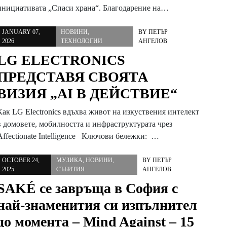
инициативата „Спаси храна“. Благодарение на…
JANUARY 07,
НОВИНИ
,
BY
ПЕТЪР
2026
ТЕХНОЛОГИИ
АНГЕЛОВ
LG ELECTRONICS
ПРЕДСТАВЯ СВОЯТА
ВИЗИЯ „AI В ДЕЙСТВИЕ“
Как LG Electronics вдъхва живот на изкуствения интелект
в домовете, мобилността и инфраструктурата чрез
Affectionate Intelligence Ключови бележки: …
OCTOBER 24,
МУЗИКА
,
НОВИНИ
,
BY
ПЕТЪР
2025
СЪБИТИЯ
АНГЕЛОВ
SAKÉ се завръща в София с
най-знаменития си изпълнител
до момента – Mind Against – 15