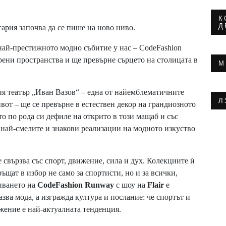
К
Д
гария започва да се пише на ново ниво.
най-престижното модно събитие у нас – CodeFashion
рени пространства и ще превърне сърцето на столицата в
М
ия театър „Иван Вазов“ – една от найемблематичните
Л
вот – ще се превърне в естествен декор на грандиозното
то по рода си дефиле на открито в този мащаб и със
т най-смелите и знакови реализации на модното изкуство
е свързва със спорт, движение, сила и дух. Колекциите ѝ
ъщат в избор не само за спортисти, но и за всички,
иването на
CodeFashion Runway
с шоу на
Flair
е
зва мода, а изгражда култура и послание: че спортът и
ижение е най-актуалната тенденция.