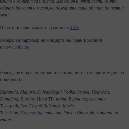
който е концерт за цигулка. Ще свиря и някои песни, които
обичам да свиря и мисля, че българите също обичат да пеят с
мен“
.
Цялото интервю можете да видите
ТУК
Генерален партньор на концерта на Горан Брегович
е
www.8888.bg
Благодарим на всички наши официални партньори и медии за
подкрепата:
Radapola, Magura, Chivas Regal, Vodka Ostoya, Heineken,
Dongfeng, Euroins, Нова ТВ, радио Вероника, вестник
Телеграф, Fen TV and Balkanika Music
Television,
Hotnews.bg
, списание Diva и Biograph, Лицата на
града
.