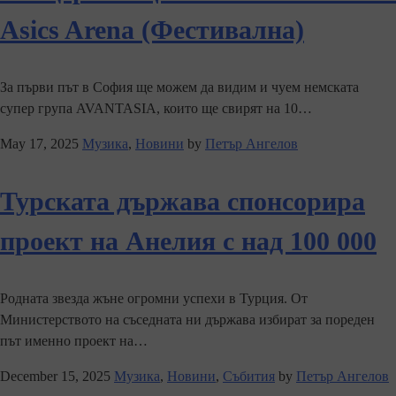
Asics Arena (Фестивална)
За първи път в София ще можем да видим и чуем немската
супер група AVANTASIA, които ще свирят на 10…
May 17, 2025
Музика
,
Новини
by
Петър Ангелов
Турската държава спонсорира
проект на Анелия с над 100 000
Родната звезда жъне огромни успехи в Турция. От
Министерството на съседната ни държава избират за пореден
път именно проект на…
December 15, 2025
Музика
,
Новини
,
Събития
by
Петър Ангелов