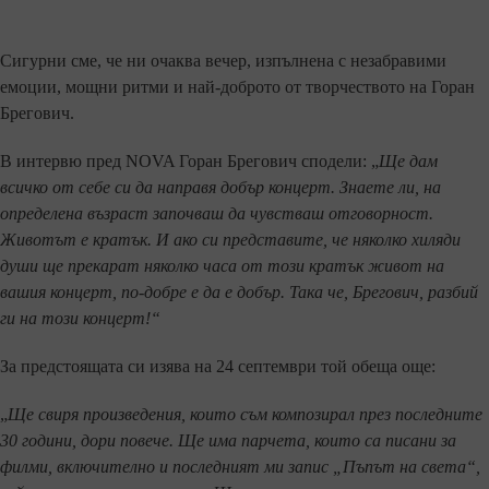
Сигурни сме, че ни очаква вечер, изпълнена с незабравими
емоции, мощни ритми и най-доброто от творчеството на Горан
Брегович.
В интервю пред NOVA Горан Брегович сподели: „
Ще дам
всичко от себе си да направя добър концерт. Знаете ли, на
определена възраст започваш да чувстваш отговорност.
Животът е кратък. И ако си представите, че няколко хиляди
души ще прекарат няколко часа от този кратък живот на
вашия концерт, по-добре е да е добър. Така че, Брегович, разбий
ги на този концерт!“
За предстоящата си изява на 24 септември той обеща още:
„
Ще свиря произведения, които съм композирал през последните
30 години, дори повече. Ще има парчета, които са писани за
филми, включително и последният ми запис „Пъпът на света“,