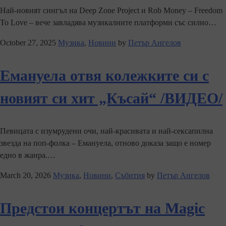
Най-новият сингъл на Deep Zone Project и Rob Money – Freedom
To Love – вече завладява музикалните платформи със силно…
October 27, 2025
Музика
,
Новини
by
Петър Ангелов
Емануела отвя колежките си с
новият си хит „Късай“ /ВИДЕО/
Певицата с изумрудени очи, най-красивата и най-сексапилна
звезда на поп-фолка – Емануела, отново доказа защо е номер
едно в жанра.…
March 20, 2026
Музика
,
Новини
,
Събития
by
Петър Ангелов
Предстои концертът на Magic