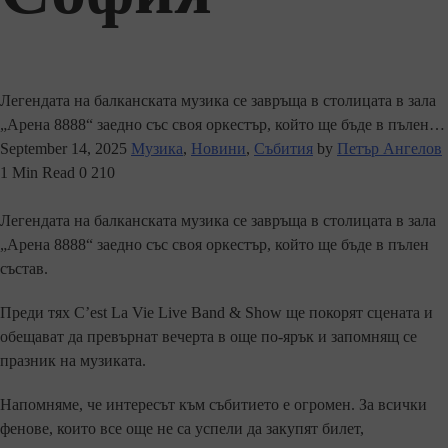
Легендата на балканската музика се завръща в столицата в зала
„Арена 8888“ заедно със своя оркестър, който ще бъде в пълен…
September 14, 2025
Музика
,
Новини
,
Събития
by
Петър Ангелов
1 Min Read
0
210
Легендата на балканската музика се завръща в столицата в зала
„Арена 8888“ заедно със своя оркестър, който ще бъде в пълен
състав.
Преди тях C’est La Vie Live Band & Show ще покорят сцената и
обещават да превърнат вечерта в още по-ярък и запомнящ се
празник на музиката.
Напомняме, че интересът към събитието е огромен. За всички
фенове, които все още не са успели да закупят билет,