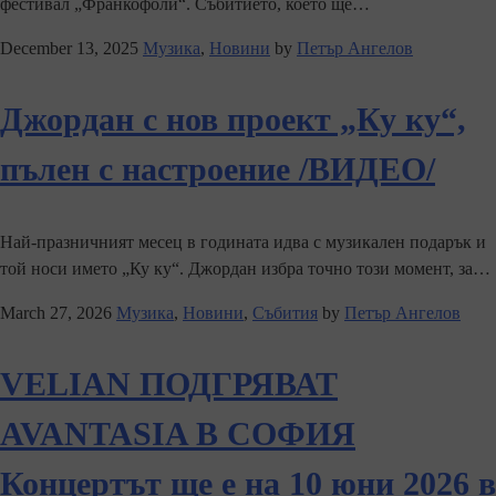
фестивал „Франкофоли“. Събитието, което ще…
December 13, 2025
Музика
,
Новини
by
Петър Ангелов
Джордан с нов проект „Ку ку“,
пълен с настроение /ВИДЕО/
Най-празничният месец в годината идва с музикален подарък и
той носи името „Ку ку“. Джордан избра точно този момент, за…
March 27, 2026
Музика
,
Новини
,
Събития
by
Петър Ангелов
VELIAN ПОДГРЯВАТ
AVANTASIA В СОФИЯ
Концертът ще е на 10 юни 2026 в