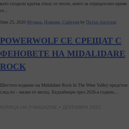
като сподели кратък откъс от песен, която за отрицателно време
се…
June 25, 2026
Музика
,
Новини
,
Събития
by
Петър Ангелов
POWERWOLF СЕ СРЕЩАТ С
ФЕНОВЕТЕ НА MIDALIDARE
ROCK
Шестото издание на Midalidare Rock In The Wine Valley предстои
след по – малко от месец. Хедлайнери през 2026-а година…
КОРИЦА НА P-MAGAZINE • ДЕКЕМВРИ 2025