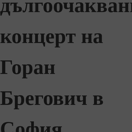
дългоочакван
концерт на
Горан
Брегович в
София