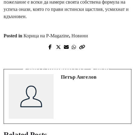
пожелание е всеки да намери своята собствена формула на
успеха онази, която го прави истински щастлив, усмихнат и
вдъхновен.
Posted in
Корица на P-Magazine
,
Новини
Prev Post
Next Post
„Две кралици пеят“ - Драгана
Пробилата в съседна Турция Зая
Миркович и Глория на една сцена
Блейз с премиера на "Елиан"
в Пловдив
Петър Ангелов
Related Posts