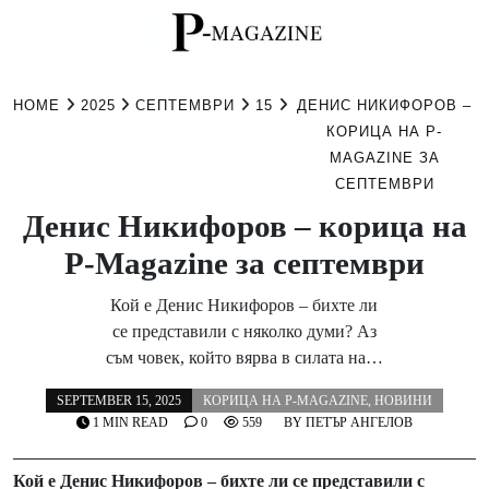
Skip
to
HOME
2025
СЕПТЕМВРИ
15
ДЕНИС НИКИФОРОВ –
content
КОРИЦА НА P-
MAGAZINE ЗА
СЕПТЕМВРИ
Денис Никифоров – корица на
P-Magazine за септември
Кой е Денис Никифоров – бихте ли
се представили с няколко думи? Аз
съм човек, който вярва в силата на…
SEPTEMBER 15, 2025
КОРИЦА НА P-MAGAZINE
,
НОВИНИ
1 MIN READ
0
559
BY
ПЕТЪР АНГЕЛОВ
Кой е Денис Никифоров – бихте ли се представили с