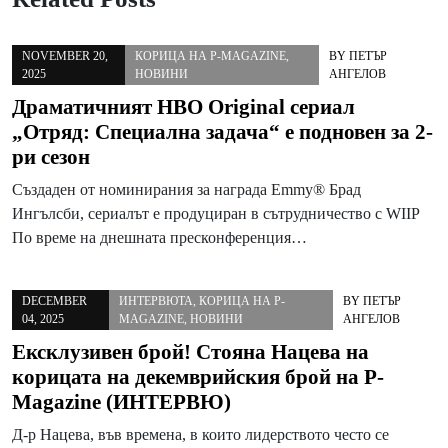
NOVEMBER 20,
КОРИЦА НА P-MAGAZINE
,
BY
ПЕТЪР
2025
НОВИНИ
АНГЕЛОВ
Драматичният HBO Original сериал
„Отряд: Специална задача“ е подновен за 2-
ри сезон
Създаден от номинирания за награда Emmy® Брад
Ингълсби, сериалът е продуциран в сътрудничество с WIIP
По време на днешната пресконференция…
DECEMBER
ИНТЕРВЮТА
,
КОРИЦА НА P-
BY
ПЕТЪР
04, 2025
MAGAZINE
,
НОВИНИ
АНГЕЛОВ
Ексклузивен брой! Стояна Нацева на
корицата на декемврийския брой на P-
Magazine (ИНТЕРВЮ)
Д-р Нацева, във времена, в които лидерството често се