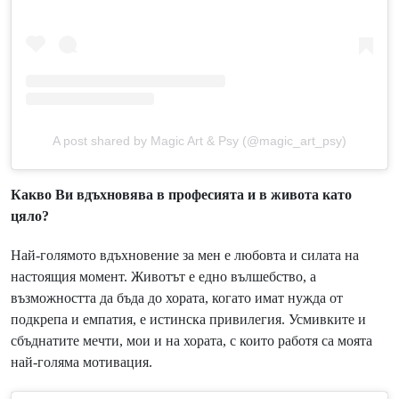
A post shared by Magic Art & Psy (@magic_art_psy)
Какво Ви вдъхновява в професията и в живота като
цяло?
Най-голямото вдъхновение за мен е любовта и силата на
настоящия момент. Животът е едно вълшебство, а
възможността да бъда до хората, когато имат нужда от
подкрепа и емпатия, е истинска привилегия. Усмивките и
сбъднатите мечти, мои и на хората, с които работя са моята
най-голяма мотивация.