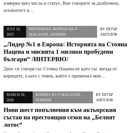
измерва чрез числа и статус, Вие говорите за дълбочина,
осъзнатост и…
JULY 16,
ИНТЕРВЮТА
,
КОРИЦА НА P-
BY
ПЕТЪР
2025
MAGAZINE
,
НОВИНИ
АНГЕЛОВ
„Лидер №1 в Европа: Историята на Стояна
Нацева и мисията 1 милион пробудени
българи“ /ИНТЕРВЮ/
Днес си говоря със Стояна Нацева не като със звезда от
кориците, а като с човек, който е променил моя…
MARCH 30,
КОРИЦА НА P-MAGAZINE
,
BY
ПЕТЪР
2026
НОВИНИ
АНГЕЛОВ
Нови шест попълнения към актьорския
състав на престоящия сезон на „Белият
лотос“