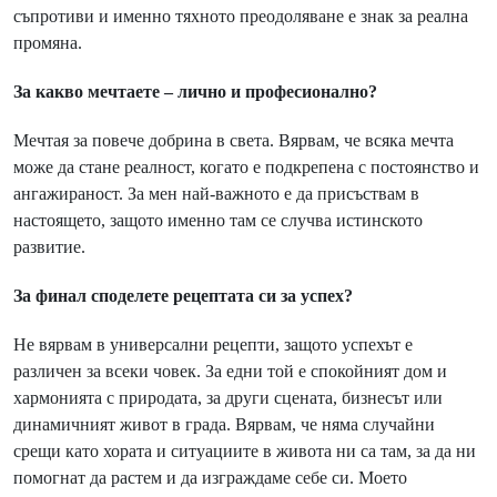
съпротиви и именно тяхното преодоляване е знак за реална
промяна.
За какво мечтаете – лично и професионално?
Мечтая за повече добрина в света. Вярвам, че всяка мечта
може да стане реалност, когато е подкрепена с постоянство и
ангажираност. За мен най-важното е да присъствам в
настоящето, защото именно там се случва истинското
развитие.
За финал споделете рецептата си за успех?
Не вярвам в универсални рецепти, защото успехът е
различен за всеки човек. За едни той е спокойният дом и
хармонията с природата, за други сцената, бизнесът или
динамичният живот в града. Вярвам, че няма случайни
срещи като хората и ситуациите в живота ни са там, за да ни
помогнат да растем и да изграждаме себе си. Моето