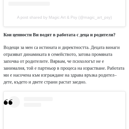
A post shared by Magic Art & Psy (@magic_art_psy)
Кои ценности Ви водят в работата с деца и родители?
Водещи за мен са истината и директността. Децата винаги
отразяват динамиката в семейството, затова промяната
започва от родителите. Вярвам, че психологът не е
занималня, той е партньор в процеса на израстване. Работата
ми е насочена към изграждане на здрава връзка родител–
дете, където и двете страни растат заедно.