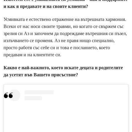
и как я предавате и на своите клиенти?
Усмивката е естествено отражение на вътрешната хармония.
Всеки от нас носи своите травми, но когато се свържем със
зрелия си Аз и започнем да подреждаме вътрешния си пъзел,
излъчването се променя. Аз не правя нищо специално,
просто работя със себе си и това е посланието, което
предавам и на клиентите си.
Какво е най-важното, което искате децата и родителите
да усетят във Вашето присъствие?