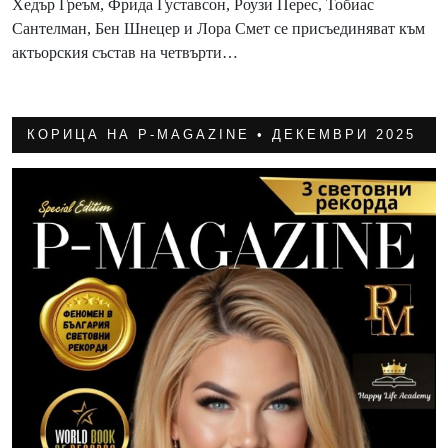
Хедър Греъм, Фрида Густавсон, Роузи Перес, Тобиас
Сантелман, Бен Шнецер и Лора Смет се присъединяват към
актьорския състав на четвърти…
КОРИЦА НА P-MAGAZINE • ДЕКЕМВРИ 2025