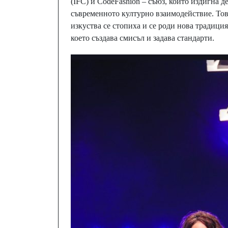
(IFC) и CodeFashion – съюз, който издигна д
съвременното културно взаимодействие. Тов
изкуства се стопиха и се роди нова традиция
което създава смисъл и задава стандарти.