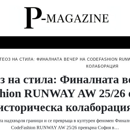
СТИ
МУЗИКА
СПОРТ
НОВИНИ
СЪБИТИЯ
ТЕОЗ НА СТИЛА: ФИНАЛНАТА ВЕЧЕР НА CODEFASHION RUNW
КОЛАБОРАЦИЯ
з на стила: Финалната в
hion RUNWAY AW 25/26 
историческа колабораци
та надхвърля граници и се превръща в културен феномен Финалн
CodeFashion RUNWAY AW 25/26 превърна София в…