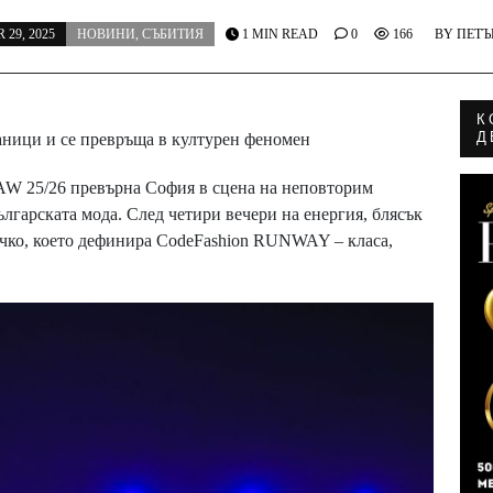
29, 2025
НОВИНИ
,
СЪБИТИЯ
1 MIN READ
0
166
BY
ПЕТЪ
К
Д
аници и се превръща в културен феномен
W 25/26 превърна София в сцена на неповторим
ългарската мода. След четири вечери на енергия, блясък
сичко, което дефинира CodeFashion RUNWAY – класа,