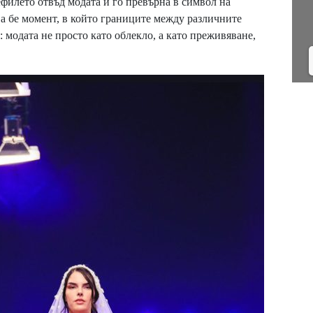
ефилето отвъд модата и го превърна в символ на
а бе момент, в който границите между различните
: модата не просто като облекло, а като преживяване,