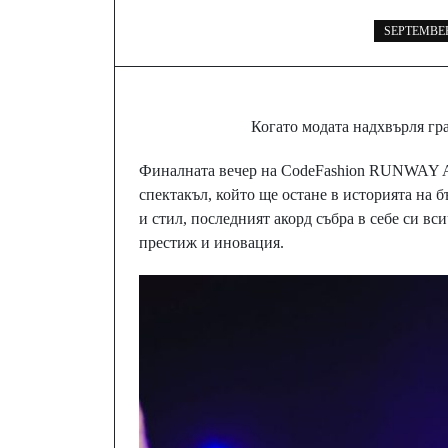
SEPTEMBER 
Когато модата надхвърля гр
Финалната вечер на CodeFashion RUNWAY A
спектакъл, който ще остане в историята на б
и стил, последният акорд събра в себе си в
престиж и иновация.