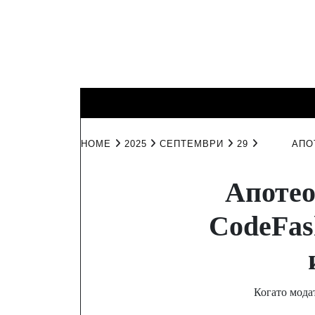
Skip
to
content
КИНО И
ИНТЕРЕСНО
ЛИЧНО
ТЕЛЕВИЗИЯ
HOME
2025
СЕПТЕМВРИ
29
АПО
Апотео
CodeFas
Когато мода