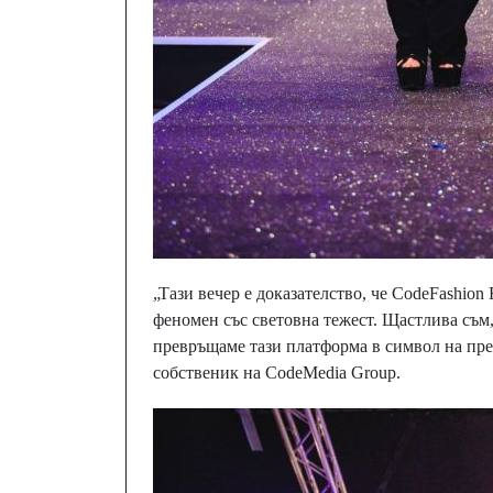
„Тази вечер е доказателство, че CodeFashio
феномен със световна тежест. Щастлива съм,
превръщаме тази платформа в символ на пре
собственик на CodeMedia Group.