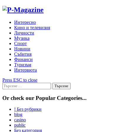
Skip
to
content
Интересно
Кино и телевизия
Личности
Музика
Спорт
Новини
Събития
Финанси
Туризъм
Интервюта
Press ESC to close
Търсене
за:
Or check our Popular Categories...
! Без рубрики
blog
casino
public
Без категория