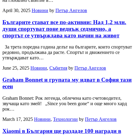
на глобално събитие в…
April 30, 2025
Новини
by
Петър Ангелов
Българите стават все по-активни: Над 1,2 млн.
души спортуват поне веднъж седмично, а
спортът се утвърждава като начин на живот
За трета поредна година делът на българите, които спортуват
редовно, продължава да расте. Спортът и движението се
утвърждават като…
June 25, 2025
Новини
,
Събития
by
Петър Ангелов
Graham Bonnet и групата му идват в София тази
есен
Graham Bonnet: Рок легенда, облечена като счетоводител,
звучаща като змей! „Since you been gone“ и още много хард
рок…
March 17, 2025
Новини
,
Технологии
by
Петър Ангелов
Xiaomi в България ще раздаде 100 награди в