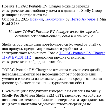
Новият TOPAC Portable EV Charger може да зарежда
електрически автомобили у дома и в движение Shelly Group
разширява портфолиото си…
October 21, 2025
Новини
,
Технологии
by
Петър Ангелов
1 Min
Read
0
183
Новият TOPAC Portable EV Charger може да зарежда
електрически автомобили у дома и в движение
Shelly Group разширява портфолиото си Powered by Shelly с
нов продукт, предлагащ гъвкавост и удобство за
електрическата мобилност. Това е
TOPAC Portable EV Charger
11kW EVE01-11R
– преносима зарядна станция за
електрически и хибридни автомобили.
TOPAC Portable EV Charger се отличава с компактен дизайн,
позволяващ монтаж без необходимост от професионални
умения и е лесен за използване в различна среда – от частни
домове до бизнес паркинги и туристически обекти.
В комбинация с продуктите измерване на енергия на Shelly
(Shelly Pro 3EM или Shelly 3EM-63T), зарядното устройство
позволява автоматичен баланс на енергията за зареждане, така
че цялата използвана от домакинството енергия да не