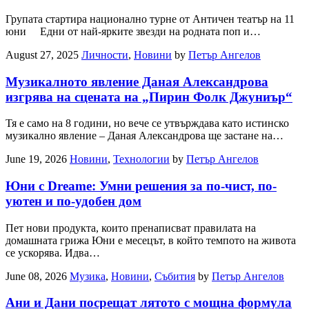
Групата стартира национално турне от Античен театър на 11
юни Едни от най-ярките звезди на родната поп и…
August 27, 2025
Личности
,
Новини
by
Петър Ангелов
Музикалното явление Даная Александрова
изгрява на сцената на „Пирин Фолк Джуниър“
Тя е само на 8 години, но вече се утвърждава като истинско
музикално явление – Даная Александрова ще застане на…
June 19, 2026
Новини
,
Технологии
by
Петър Ангелов
Юни с Dreame: Умни решения за по-чист, по-
уютен и по-удобен дом
Пет нови продукта, които пренаписват правилата на
домашната грижа Юни е месецът, в който темпото на живота
се ускорява. Идва…
June 08, 2026
Музика
,
Новини
,
Събития
by
Петър Ангелов
Ани и Дани посрещат лятото с мощна формула