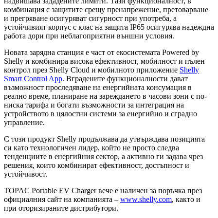
надвишава зададените лимити. Тази функционалност, в
комбинация с защитите срещу пренапрежение, претоварване
и прегряване осигуряват сигурност при употреба, а
устойчивият корпус с клас на защита IP65 осигурява надеждна
работа дори при неблагоприятни външни условия.
Новата зарядна станция е част от екосистемата Powered by
Shelly и комбинира висока ефективност, мобилност и пълен
контрол през Shelly Cloud и мобилното приложение
Shelly
Smart Control App
. Вградените функционалности дават
възможност проследяване на енергийната консумация в
реално време, планиране на зареждането в часови зони с по-
ниска тарифа и богати възможности за интеграция на
устройството в цялостни системи за енергийно и сградно
управление.
С този продукт Shelly продължава да утвърждава позицията
си като технологичен лидер, който не просто следва
тенденциите в енергийния сектор, а активно ги задава чрез
решения, които комбинират ефективност, достъпност и
устойчивост.
TOPAC Portable EV Charger вече е наличен за поръчка през
официалния сайт на компанията –
www.shelly.com
, както и
при оторизираните дистрибутори.