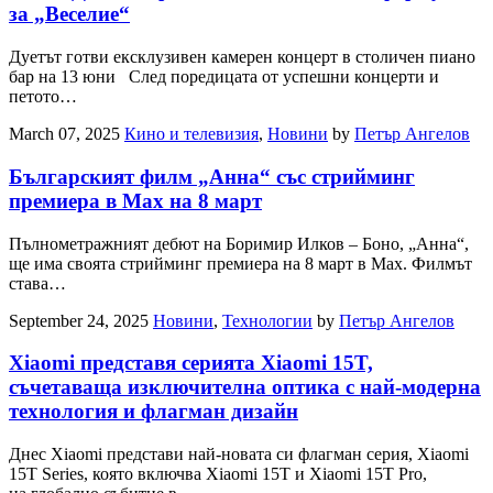
за „Веселие“
Дуетът готви ексклузивен камерен концерт в столичен пиано
бар на 13 юни След поредицата от успешни концерти и
петото…
March 07, 2025
Кино и телевизия
,
Новини
by
Петър Ангелов
Българският филм „Анна“ със стрийминг
премиера в Max на 8 март
Пълнометражният дебют на Боримир Илков – Боно, „Анна“,
ще има своята стрийминг премиера на 8 март в Max. Филмът
става…
September 24, 2025
Новини
,
Технологии
by
Петър Ангелов
Xiaomi представя серията Xiaomi 15T,
съчетаваща изключителна оптика с най-модерна
технология и флагман дизайн
Днес Xiaomi представи най-новата си флагман серия, Xiaomi
15T Series, която включва Xiaomi 15T и Xiaomi 15T Pro,