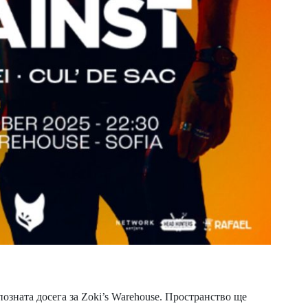
озната досега за Zoki’s Warehouse. Пространство ще