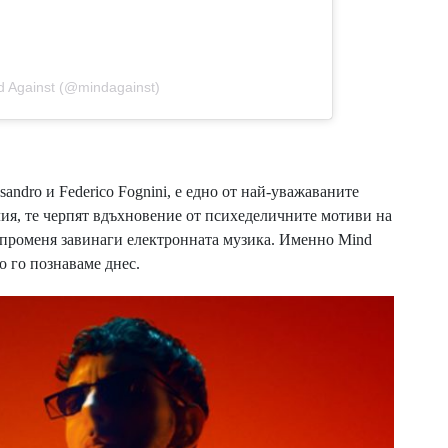
d Against (@mindagainst)
sandro и Federico Fognini, е едно от най-уважаваните
лия, те черпят вдъхновение от психеделичните мотиви на
им променя завинаги електронната музика. Именно Mind
то го познаваме днес.