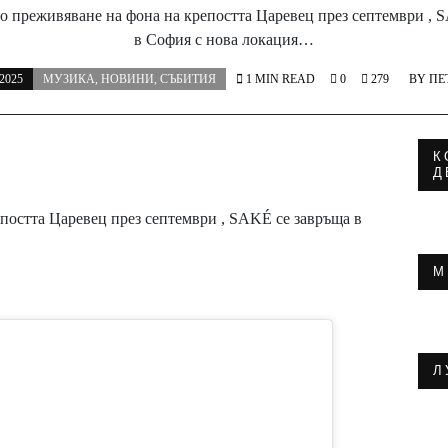
 преживяване на фона на крепостта Царевец през септември , 
в София с нова локация…
2025
МУЗИКА
,
НОВИНИ
,
СЪБИТИЯ
1 MIN READ
0
279
BY
ПЕ
К
Д
постта Царевец през септември , SAKÉ се завръща в
М
Л