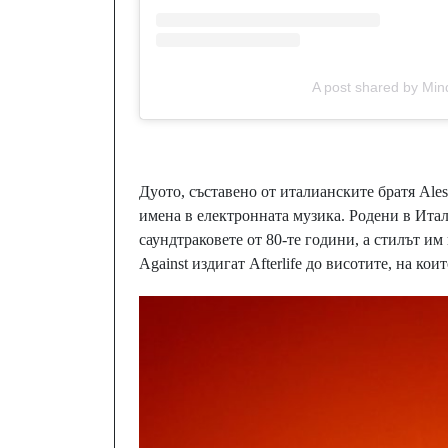
A post shared by Min
Дуото, съставено от италианските братя Ales
имена в електронната музика. Родени в Ита
саундтраковете от 80-те години, а стилът 
Against издигат Afterlife до висотите, на кои