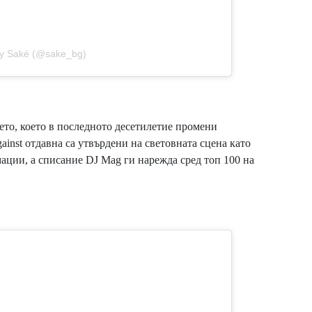
by Saké (@sake_bg)
мето, което в последното десетилетие промени
ainst отдавна са утвърдени на световната сцена като
ации, а списание DJ Mag ги нарежда сред топ 100 на