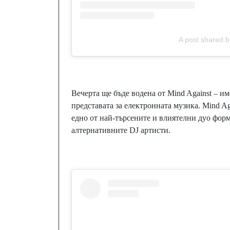
A post shared 
Вечерта ще бъде водена от Mind Against – и
представата за електронната музика. Mind Ag
едно от най-търсените и влиятелни дуо форм
алтернативните DJ артисти.