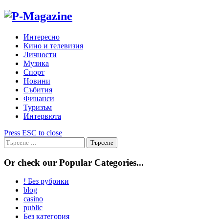
Skip
to
content
Интересно
Кино и телевизия
Личности
Музика
Спорт
Новини
Събития
Финанси
Туризъм
Интервюта
Press ESC to close
Търсене
за:
Or check our Popular Categories...
! Без рубрики
blog
casino
public
Без категория