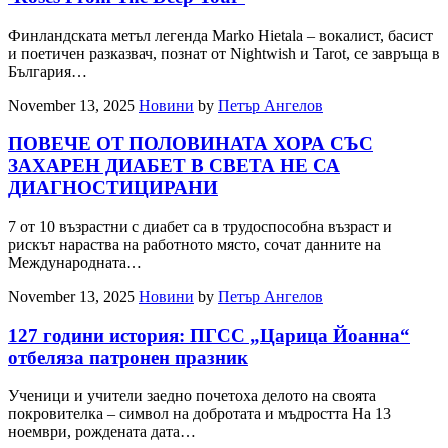
Финландската метъл легенда Marko Hietala – вокалист, басист
и поетичен разказвач, познат от Nightwish и Tarot, се завръща в
България…
November 13, 2025
Новини
by
Петър Ангелов
ПОВЕЧЕ ОТ ПОЛОВИНАТА ХОРА СЪС
ЗАХАРЕН ДИАБЕТ В СВЕТА НЕ СА
ДИАГНОСТИЦИРАНИ
7 от 10 възрастни с диабет са в трудоспособна възраст и
рискът нараства на работното място, сочат данните на
Международната…
November 13, 2025
Новини
by
Петър Ангелов
127 години история: ПГСС „Царица Йоанна“
отбеляза патронен празник
Ученици и учители заедно почетоха делото на своята
покровителка – символ на добротата и мъдростта На 13
ноември, рождената дата…