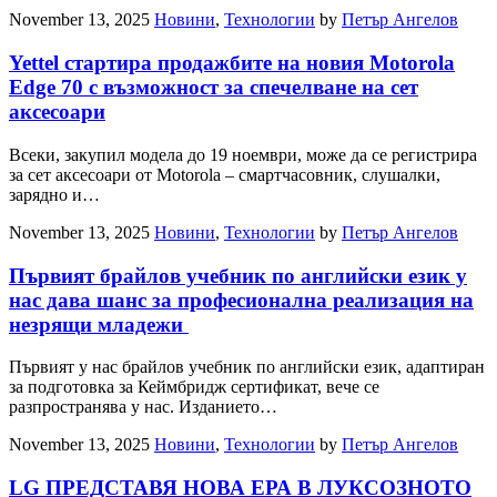
November 13, 2025
Новини
,
Технологии
by
Петър Ангелов
Yettel стартира продажбите на новия Motorola
Edge 70 с възможност за спечелване на сет
аксесоари
Всеки, закупил модела до 19 ноември, може да се регистрира
за сет аксесоари от Motorola – смартчасовник, слушалки,
зарядно и…
November 13, 2025
Новини
,
Технологии
by
Петър Ангелов
Първият брайлов учебник по английски език у
нас дава шанс за професионална реализация на
незрящи младежи
Първият у нас брайлов учебник по английски език, адаптиран
за подготовка за Кеймбридж сертификат, вече се
разпространява у нас. Изданието…
November 13, 2025
Новини
,
Технологии
by
Петър Ангелов
LG ПРЕДСТАВЯ НОВА ЕРА В ЛУКСОЗНОТО