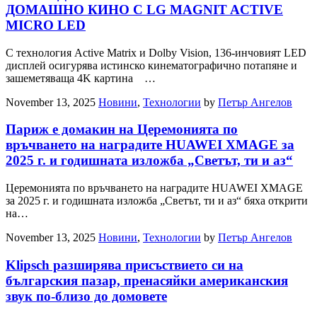
ДОМАШНО КИНО С LG MAGNIT ACTIVE
MICRO LED
С технология Active Matrix и Dolby Vision, 136-инчовият LED
дисплей осигурява истинско кинематографично потапяне и
зашеметяваща 4K картина …
November 13, 2025
Новини
,
Технологии
by
Петър Ангелов
Париж е домакин на Церемонията по
връчването на наградите HUAWEI XMAGE за
2025 г. и годишната изложба „Светът, ти и аз“
Церемонията по връчването на наградите HUAWEI XMAGE
за 2025 г. и годишната изложба „Светът, ти и аз“ бяха открити
на…
November 13, 2025
Новини
,
Технологии
by
Петър Ангелов
Klipsch разширява присъствието си на
българския пазар, пренасяйки американския
звук по-близо до домовете