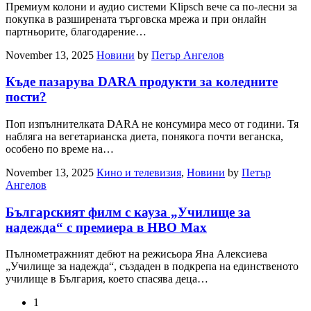
Премиум колони и аудио системи Klipsch вече са по-лесни за
покупка в разширената търговска мрежа и при онлайн
партньорите, благодарение…
November 13, 2025
Новини
by
Петър Ангелов
Къде пазарува DARA продукти за коледните
пости?
Поп изпълнителката DARA не консумира месо от години. Тя
набляга на вегетарианска диета, понякога почти веганска,
особено по време на…
November 13, 2025
Кино и телевизия
,
Новини
by
Петър
Ангелов
Българският филм с кауза „Училище за
надежда“ с премиера в HBO Max
Пълнометражният дебют на режисьора Яна Алексиева
„Училище за надежда“, създаден в подкрепа на единственото
училище в България, което спасява деца…
1