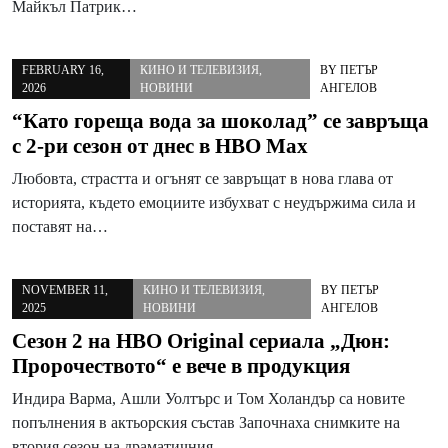
Майкъл Патрик…
FEBRUARY 16,
КИНО И ТЕЛЕВИЗИЯ
,
BY
ПЕТЪР
2026
НОВИНИ
АНГЕЛОВ
“Като гореща вода за шоколад” се завръща
с 2-ри сезон от днес в HBO Max
Любовта, страстта и огънят се завръщат в нова глава от
историята, където емоциите избухват с неудържима сила и
поставят на…
NOVEMBER 11,
КИНО И ТЕЛЕВИЗИЯ
,
BY
ПЕТЪР
2025
НОВИНИ
АНГЕЛОВ
Сезон 2 на HBO Original сериала „Дюн:
Пророчеството“ е вече в продукция
Индира Варма, Ашли Уолтърс и Том Холандър са новите
попълнения в актьорския състав Започнаха снимките на
втория сезон на драматичния…