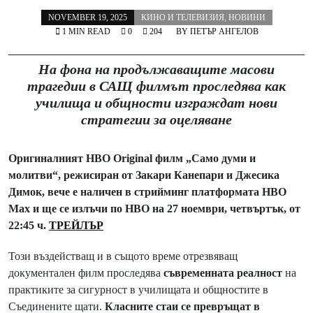
NOVEMBER 19, 2025
КИНО И ТЕЛЕВИЗИЯ
,
НОВИНИ
1 MIN READ
0
204
BY
ПЕТЪР АНГЕЛОВ
На фона на продължаващите масови
трагедии в САЩ филмът проследява как
училища и общности изграждат нови
стратегии за оцеляване
Оригиналният HBO Original филм „Само думи и
молитви“, режисиран от Закари Канепари и Джесика
Димок, вече е наличен в стрийминг платформата HBO
Max и ще се излъчи по HBO на 27 ноември, четвъртък, от
22:45 ч.
ТРЕЙЛЪР
Този въздействащ и в същото време отрезвяващ
документален филм проследява
съвременната реалност
на
практиките за сигурност в училищата и общностите в
Съединените щати.
Класните стаи се превръщат в