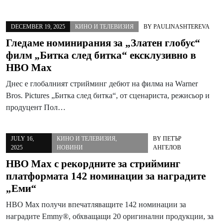
DECEMBER 19, 2025
КИНО И ТЕЛЕВИЗИЯ
BY
PAULINASHTEREVA
Гледаме номинирания за „Златен глобус“
филм „Битка след битка“ ексклузивно в
HBO Max
Днес е глобалният стрийминг дебют на филма на Warner
Bros. Pictures „Битка след битка“, от сценариста, режисьор и
продуцент Пол…
JULY 16,
КИНО И ТЕЛЕВИЗИЯ
,
BY
ПЕТЪР
2025
НОВИНИ
АНГЕЛОВ
HBO Max с рекордните за стрийминг
платформата 142 номинации за наградите
„Еми“
HBO Max получи впечатляващите 142 номинации за
наградите Emmy®, обхващащи 20 оригинални продукции, за