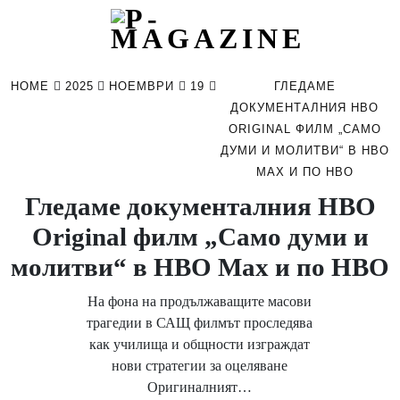
Skip
to
HOME
2025
НОЕМВРИ
19
ГЛЕДАМЕ
content
ДОКУМЕНТАЛНИЯ HBO
ORIGINAL ФИЛМ „САМО
ДУМИ И МОЛИТВИ“ В HBO
MAX И ПО HBO
Гледаме документалния HBO
Original филм „Само думи и
молитви“ в HBO Max и по HBO
На фона на продължаващите масови
трагедии в САЩ филмът проследява
как училища и общности изграждат
нови стратегии за оцеляване
Оригиналният…