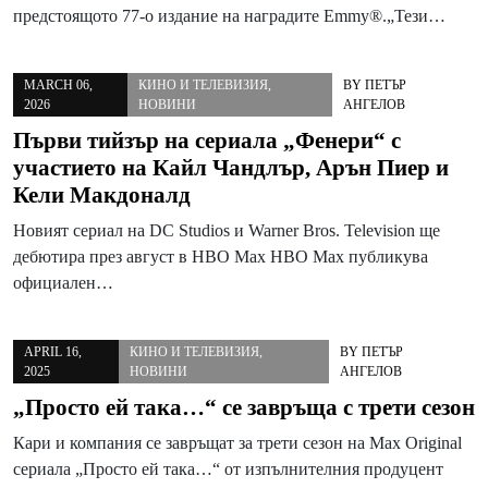
предстоящото 77-о издание на наградите Emmy®.„Тези…
MARCH 06,
КИНО И ТЕЛЕВИЗИЯ
,
BY
ПЕТЪР
2026
НОВИНИ
АНГЕЛОВ
Първи тийзър на сериала „Фенери“ с
участието на Кайл Чандлър, Арън Пиер и
Кели Макдоналд
Новият сериал на DC Studios и Warner Bros. Television ще
дебютира през август в HBO Max HBO Max публикува
официален…
APRIL 16,
КИНО И ТЕЛЕВИЗИЯ
,
BY
ПЕТЪР
2025
НОВИНИ
АНГЕЛОВ
„Просто ей така…“ се завръща с трети сезон
Кари и компания се завръщат за трети сезон на Max Original
сериала „Просто ей така…“ от изпълнителния продуцент