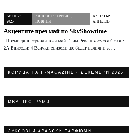
APRIL 28,
КИНО И ТЕЛЕВИЗИЯ
,
BY
ПЕТЪР
2026
НОВИНИ
АНГЕЛОВ
Акцентите през май по SkyShowtime
Премиерни сериали този май Тим Рекс в космоса Сезон:
2А Епизоди: 4 Всички епизоди ще бъдат налични за…
КОРИЦА НА P-MAGAZINE • ДЕКЕМВРИ 2025
МВА ПРОГРАМИ
ЛУКСОЗНИ АРАБСКИ ПАРФЮМИ