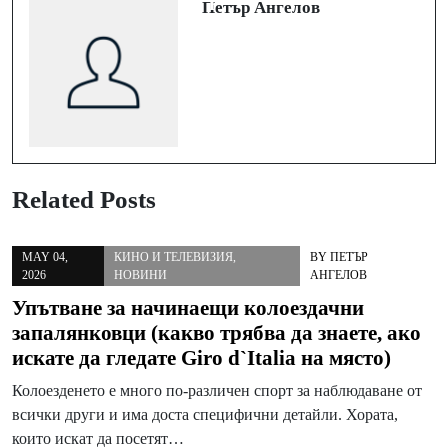
Петър Ангелов
Related Posts
MAY 04,
КИНО И ТЕЛЕВИЗИЯ
,
BY
ПЕТЪР
2026
НОВИНИ
АНГЕЛОВ
Упътване за начинаещи колоездачни
запалянковци (какво трябва да знаете, ако
искате да гледате Giro d`Italia на място)
Колоезденето е много по-различен спорт за наблюдаване от
всички други и има доста специфични детайли. Хората,
които искат да посетят…