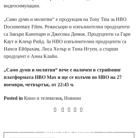
видеосимулации.
„Само думи и молитви“ е продукция на Tony Tina за HBO
Documentary Films. Режисьори и изпълнителни продуценти
са Закъри Канепари и Джесика Димок. Продуценти са Гари
Каут и Клеър Рийд. За HBO изпълнителни продуценти са
Нанси Ейбрахам, Лиса Хелър и Тина Нгуен, а старши
продуцент е Анна Клайн.
„Само думи и молитви“ вече е наличен в стрийминг
платформата HBO Max и ще се излъчи по HBO на 27
ноември, четвъртък, от 22:45 ч.
Posted in
Кино и телевизия
,
Новини
Prev Post
Нов дом за мечти и надежда:
Next Post
Ротари клуб „Благоевград –
KAMELOT с концерт в София на 7
Център“ завърши проект за децата
юни 2026 година
в риск