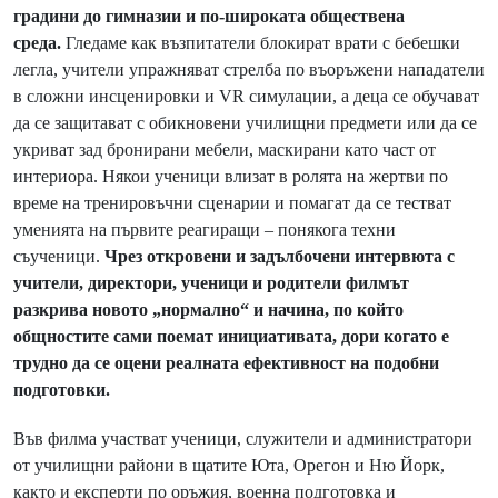
градини до гимназии и по-широката обществена
среда.
Гледаме как възпитатели блокират врати с бебешки
легла, учители упражняват стрелба по въоръжени нападатели
в сложни инсценировки и VR симулации, а деца се обучават
да се защитават с обикновени училищни предмети или да се
укриват зад бронирани мебели, маскирани като част от
интериора. Някои ученици влизат в ролята на жертви по
време на тренировъчни сценарии и помагат да се тестват
уменията на първите реагиращи – понякога техни
съученици.
Чрез откровени и задълбочени интервюта с
учители, директори, ученици и родители филмът
разкрива новото „нормално“ и начина, по който
общностите сами поемат инициативата, дори когато е
трудно да се оцени реалната ефективност на подобни
подготовки.
Във филма участват ученици, служители и администратори
от училищни райони в щатите Юта, Орегон и Ню Йорк,
както и експерти по оръжия, военна подготовка и