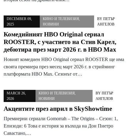
DECEMBER 09,
КИНО И ТЕЛЕВИЗИЯ
,
BY
ПЕТЪР
2025
НОВИНИ
АНГЕЛОВ
Комедийният HBO Original сериал
ROOSTER, с участието на Стив Карел,
дебютира през март 2026 г. в HBO Max
Новият комедиен HBO Original сериал ROOSTER ще има
своята премиера през месец март 2026 г. в стрийминг
платформата HBO Max. Сезонът от…
MARCH 26,
КИНО И ТЕЛЕВИЗИЯ
,
BY
ПЕТЪР
2026
НОВИНИ
АНГЕЛОВ
Акцентите през април в SkyShowtime
Премиерни сериали Gomorrah – The Origins – Сезон: 1,
Епизоди: 6 Това е история за възхода на Дон Пиетро
Савастано,…