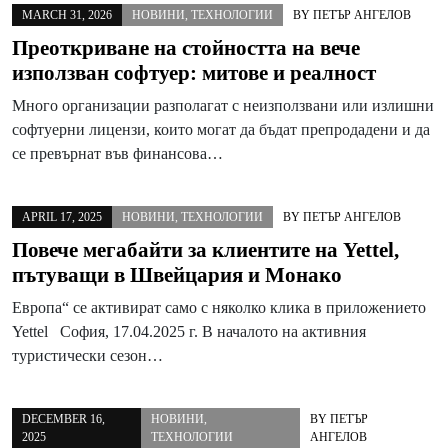
MARCH 31, 2026
НОВИНИ
,
ТЕХНОЛОГИИ
BY
ПЕТЪР АНГЕЛОВ
Преоткриване на стойността на вече
използван софтуер: митове и реалност
Много организации разполагат с неизползвани или излишни
софтуерни лицензи, които могат да бъдат препродадени и да
се превърнат във финансова…
APRIL 17, 2025
НОВИНИ
,
ТЕХНОЛОГИИ
BY
ПЕТЪР АНГЕЛОВ
Повече мегабайти за клиентите на Yettel,
пътуващи в Швейцария и Монако
Европа“ се активират само с няколко клика в приложението
Yettel София, 17.04.2025 г. В началото на активния
туристически сезон…
DECEMBER 16,
НОВИНИ
,
BY
ПЕТЪР
2025
ТЕХНОЛОГИИ
АНГЕЛОВ