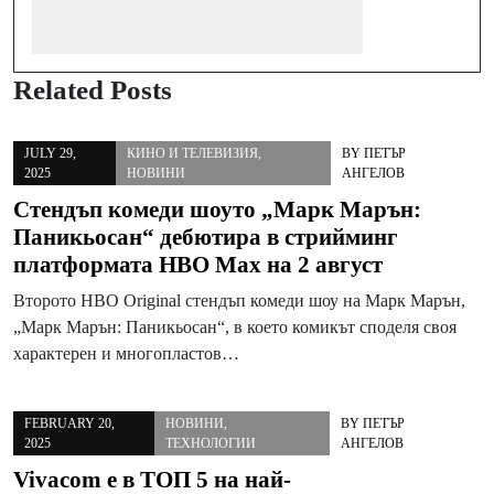
Related Posts
JULY 29,
КИНО И ТЕЛЕВИЗИЯ
,
BY
ПЕТЪР
2025
НОВИНИ
АНГЕЛОВ
Стендъп комеди шоуто „Марк Марън:
Паникьосан“ дебютира в стрийминг
платформата HBO Max на 2 август
Второто HBO Original стендъп комеди шоу на Марк Марън,
„Марк Марън: Паникьосан“, в което комикът споделя своя
характерен и многопластов…
FEBRUARY 20,
НОВИНИ
,
BY
ПЕТЪР
2025
ТЕХНОЛОГИИ
АНГЕЛОВ
Vivacom е в ТОП 5 на най-