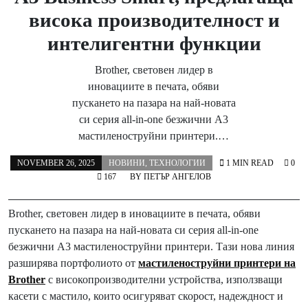
висока производителност и
интелигентни функции
Brother, световен лидер в
иновациите в печата, обяви
пускането на пазара на най-новата
си серия all-in-one безжични A3
мастиленоструйни принтери.…
NOVEMBER 26, 2025
НОВИНИ
,
ТЕХНОЛОГИИ
1 MIN READ
0
167
BY
ПЕТЪР АНГЕЛОВ
Brother, световен лидер в иновациите в печата, обяви
пускането на пазара на най-новата си серия all-in-one
безжични A3 мастиленоструйни принтери. Тази нова линия
разширява портфолиото от
мастиленоструйни принтери на
Brother
с високопроизводителни устройства, използващи
касети с мастило, които осигуряват скорост, надеждност и