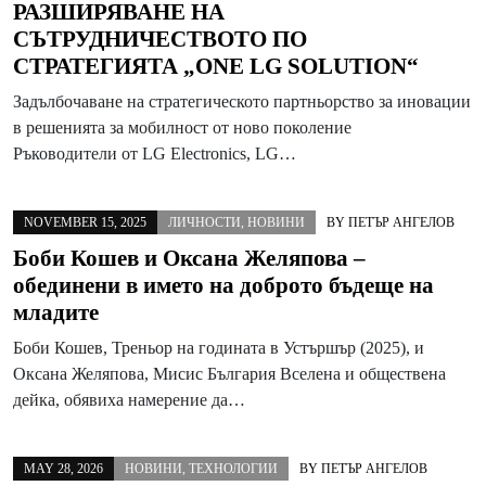
РАЗШИРЯВАНЕ НА
СЪТРУДНИЧЕСТВОТО ПО
СТРАТЕГИЯТА „ONE LG SOLUTION“
Задълбочаване на стратегическото партньорство за иновации
в решенията за мобилност от ново поколение
Ръководители от LG Electronics, LG…
NOVEMBER 15, 2025
ЛИЧНОСТИ
,
НОВИНИ
BY
ПЕТЪР АНГЕЛОВ
Боби Кошев и Оксана Желяпова –
обединени в името на доброто бъдеще на
младите
Боби Кошев, Треньор на годината в Устършър (2025), и
Оксана Желяпова, Мисис България Вселена и обществена
дейка, обявиха намерение да…
MAY 28, 2026
НОВИНИ
,
ТЕХНОЛОГИИ
BY
ПЕТЪР АНГЕЛОВ