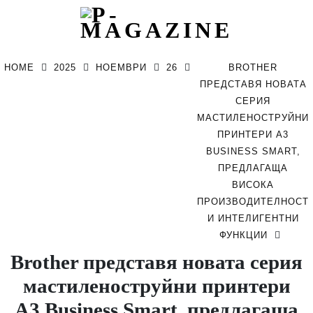
Skip
to
HOME
2025
НОЕМВРИ
26
BROTHER
content
ПРЕДСТАВЯ НОВАТА
СЕРИЯ
МАСТИЛЕНОСТРУЙНИ
ПРИНТЕРИ A3
BUSINESS SMART,
ПРЕДЛАГАЩА
ВИСОКА
ПРОИЗВОДИТЕЛНОСТ
И ИНТЕЛИГЕНТНИ
ФУНКЦИИ
Brother представя новата серия
мастиленоструйни принтери
A3 Business Smart, предлагаща