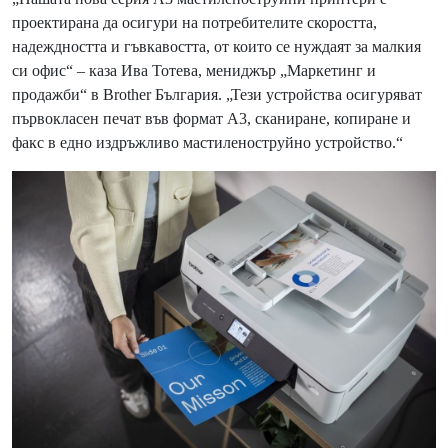
проектирана да осигури на потребителите скоростта,
надеждността и гъвкавостта, от които се нуждаят за малкия
си офис“ – каза Ива Тотева, мениджър „Маркетинг и
продажби“ в Brother България. „Тези устройства осигуряват
първокласен печат във формат A3, сканиране, копиране и
факс в едно издръжливо мастиленоструйно устройство.“