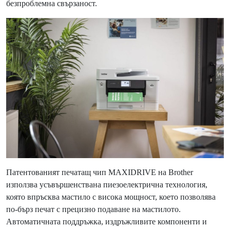
безпроблемна свързаност.
Патентованият печатащ чип MAXIDRIVE на Brother
използва усъвършенствана пиезоелектрична технология,
която впръсква мастило с висока мощност, което позволява
по-бърз печат с прецизно подаване на мастилото.
Автоматичната поддръжка, издръжливите компоненти и