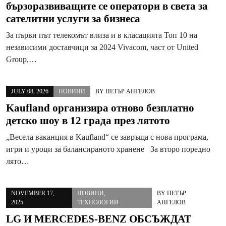
бързоразвиващите се оператори в света за
сателитни услуги за бизнеса
За първи път телекомът влиза и в класацията Топ 10 на
независими доставчици за 2024 Vivacom, част от United
Group,…
JULY 08, 2026
НОВИНИ
BY
ПЕТЪР АНГЕЛОВ
Kaufland организира отново безплатно
детско шоу в 12 града през лятото
„Весела ваканция в Kaufland“ се завръща с нова програма,
игри и уроци за балансираното хранене За второ поредно
лято…
NOVEMBER 17,
НОВИНИ
,
BY
ПЕТЪР
2025
ТЕХНОЛОГИИ
АНГЕЛОВ
LG И MERCEDES-BENZ ОБСЪЖДАТ