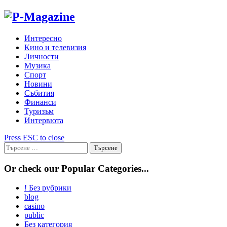
Skip
to
content
Интересно
Кино и телевизия
Личности
Музика
Спорт
Новини
Събития
Финанси
Туризъм
Интервюта
Press ESC to close
Търсене
за:
Or check our Popular Categories...
! Без рубрики
blog
casino
public
Без категория