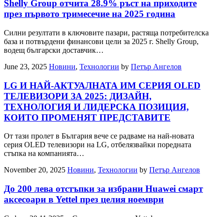
Shelly Group отчита 28.9% ръст на приходите
през първото тримесечие на 2025 година
Силни резултати в ключовите пазари, растяща потребителска
база и потвърдени финансови цели за 2025 г. Shelly Group,
водещ български доставчик…
June 23, 2025
Новини
,
Технологии
by
Петър Ангелов
LG И НАЙ-АКТУАЛНАТА ИМ СЕРИЯ OLED
ТЕЛЕВИЗОРИ ЗА 2025: ДИЗАЙН,
ТЕХНОЛОГИЯ И ЛИДЕРСКА ПОЗИЦИЯ,
КОИТО ПРОМЕНЯТ ПРЕДСТАВИТЕ
От тази пролет в България вече се радваме на най-новата
серия OLED телевизори на LG, отбелязвайки поредната
стъпка на компанията…
November 20, 2025
Новини
,
Технологии
by
Петър Ангелов
До 200 лева отстъпки за избрани Huawei смарт
аксесоари в Yettel през целия ноември