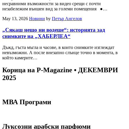
несравними възможности за видео срещи с почти
незабележим външен вид за големи помещения ●…
May 13, 2026
Новини
by
Петър Ангелов
„Сякаш нещо ни водеше“: историята зад
снимките на „ХАБЕРЛЕА“
Дъжд, гъста мъгла и часове, в които снимките изглеждат
невъзможни. А после внезапно слънце точно в момента, в
който камерите…
Корица на P-Magazine • ДЕКЕМВРИ
2025
МВА Програми
Луксозни арабски парфюми