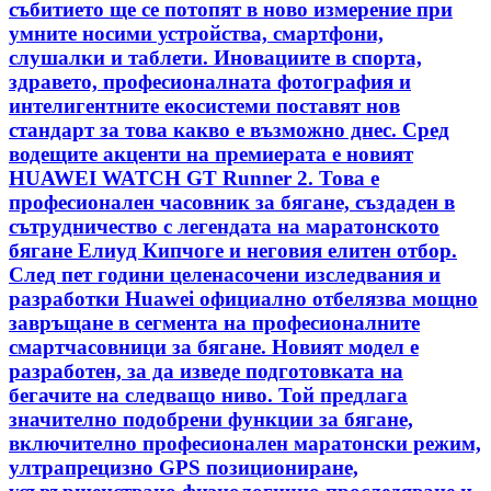
събитието ще се потопят в ново измерение при
умните носими устройства, смартфони,
слушалки и таблети. Иновациите в спорта,
здравето, професионалната фотография и
интелигентните екосистеми поставят нов
стандарт за това какво е възможно днес. Сред
водещите акценти на премиерата е новият
HUAWEI WATCH GT Runner 2. Това е
професионален часовник за бягане, създаден в
сътрудничество с легендата на маратонското
бягане Елиуд Кипчоге и неговия елитен отбор.
След пет години целенасочени изследвания и
разработки Huawei официално отбелязва мощно
завръщане в сегмента на професионалните
смартчасовници за бягане. Новият модел е
разработен, за да изведе подготовката на
бегачите на следващо ниво. Той предлага
значително подобрени функции за бягане,
включително професионален маратонски режим,
ултрапрецизно GPS позициониране,