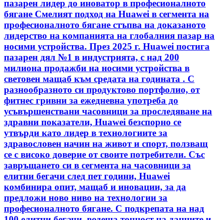
пазарен лидер до иноватор в професионалното
бягане Смелият подход на Huawei в сегмента на
професионалното бягане стъпва на доказаното
лидерство на компанията на глобалния пазар на
носими устройства. През 2025 г. Huawei постига
пазарен дял №1 в индустрията, с над 200
милиона продажби на носими устройства в
световен мащаб към средата на годината . С
разнообразното си продуктово портфолио, от
фитнес гривни за ежедневна употреба до
усъвършенствани часовници за проследяване на
здравни показатели, Huawei безспорно се
утвърди като лидер в технологиите за
здравословен начин на живот и спорт, ползващ
се с високо доверие от своите потребители. Със
завръщането си в сегмента на часовници за
елитни бегачи след пет години, Huawei
комбинира опит, мащаб и иновации, за да
предложи ново ниво на технологии за
професионалното бягане. С подкрепата на над
100 елитни бегачи, водеща точност на данните и