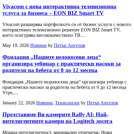
Vivacom с нова интерактивна телевизионна
услуга за бизнеса – EON BIZ Smart TV
Vivacom разширява портфолиото си от бизнес услуги с новото
интерактивно телевизионно решение EON BIZ Smart TV,
което осигурява висококачествено ТВ…
May 19, 2026
Новини
by
Петър Ангелов
Фондация „Нашите недоносени деца“
организира уебинар с практически насоки за
родители на бебета от 0 до 12 месеца
Фондация „Нашите недоносени деца“ организира уебинар с
практически насоки за родители на бебета от 0 до 12 месеца
Утре,…
January 22, 2026
Новини
,
Технологии
by
Петър Ангелов
Представяме Ви камерите Rally AI: Най-
интелигентните камери на Logitech досега
Мощна интелигентност, минимален отпечатък: Нови