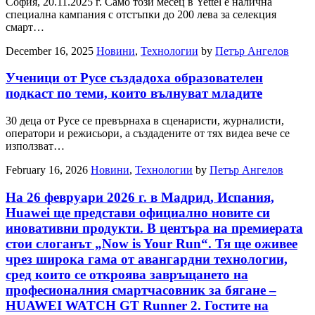
София, 20.11.2025 г. Само този месец в Yettel е налична
специална кампания с отстъпки до 200 лева за селекция
смарт…
December 16, 2025
Новини
,
Технологии
by
Петър Ангелов
Ученици от Русе създадоха образователен
подкаст по теми, които вълнуват младите
30 деца от Русе се превърнаха в сценаристи, журналисти,
оператори и режисьори, а създадените от тях видеа вече се
използват…
February 16, 2026
Новини
,
Технологии
by
Петър Ангелов
На 26 февруари 2026 г. в Мадрид, Испания,
Huawei ще представи официално новите си
иновативни продукти. В центъра на премиерата
стои слоганът „Now is Your Run“. Тя ще оживее
чрез широка гама от авангардни технологии,
сред които се откроява завръщането на
професионалния смартчасовник за бягане –
HUAWEI WATCH GT Runner 2. Гостите на