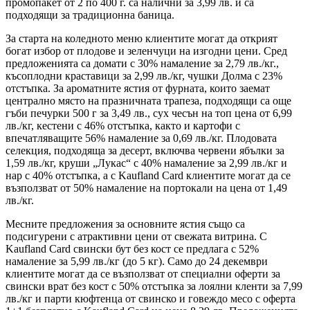
промопакет от 2 по 400 г. са налични за 3,99 лв. и са
подходящи за традиционна баница.
За старта на коледното меню клиентите могат да открият
богат избор от плодове и зеленчуци на изгодни цени. Сред
предложенията са домати с 30% намаление за 2,79 лв./кг.,
късоплодни краставици за 2,99 лв./кг, чушки Долма с 23%
отстъпка. За ароматните ястия от фурната, които заемат
централно място на празничната трапеза, подходящи са още
гъби печурки 500 г за 3,49 лв., сух чесън на топ цена от 6,99
лв./кг, кестени с 46% отстъпка, както и картофи с
впечатляващите 56% намаление за 0,69 лв./кг. Плодовата
селекция, подходяща за десерт, включва червени ябълки за
1,59 лв./кг, круши „Лукас“ с 40% намаление за 2,99 лв./кг и
нар с 40% отстъпка, а с Kaufland Card клиентите могат да се
възползват от 50% намаление на портокали на цена от 1,49
лв./кг.
Месните предложения за основните ястия също са
подсигурени с атрактивни цени от свежата витрина. С
Kaufland Card свински бут без кост се предлага с 52%
намаление за 5,99 лв./кг (до 5 кг). Само до 24 декември
клиентите могат да се възползват от специални оферти за
свински врат без кост с 50% отстъпка за лоялни кленти за 7,99
лв./кг и парти кюфтенца от свинско и говеждо месо с оферта