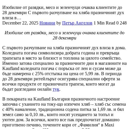
Изобилие от разядки, месо и зеленчуци очаква клиентите до
28 декември С първото разчупване на хляба празничният дух
влиза в…
December 22, 2025
Новини
by
Петър Ангелов
1 Min Read
0
248
Изобилие от разядки, месо и зеленчуци очаква клиентите до
28 декември
С първото разчупване на хляба празничният дух влиза в дома.
Коледната погача символизира добрата година и превръща
трапезата в място за близост и топлина за цялото семейство.
Именно затова специално за празничните дни в магазините на
Kaufland коледната погача с поръска от лен и сусам може да
бъде намерена с 25% отстъпка на цена от 5,99 лв. В периода
до 28 декември ритейлърът осигурява специални оферти за
всички продукти от празничната трапеза, които могат да
бъдат разгледани онлайн
тук
.
В пекарната на Kaufland България празничното настроение
започва с уханието на току-що изпечен хляб – хляб със семена
с 40% намаление, традиционна содена питка за 1,69 лв. и бял
земел само за 0,10 лв., които носят усещането за топъл и
уютен дом. За всички, които все пак предпочитат домашно
приготвено печиво, точените кори от „Фамилия“ в Maxi