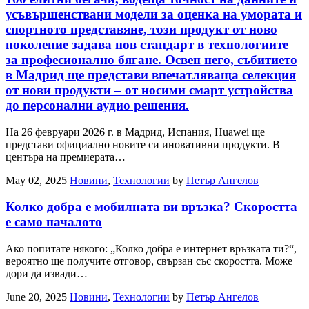
усъвършенствани модели за оценка на умората и
спортното представяне, този продукт от ново
поколение задава нов стандарт в технологиите
за професионално бягане. Освен него, събитието
в Мадрид ще представи впечатляваща селекция
от нови продукти – от носими смарт устройства
до персонални аудио решения.
На 26 февруари 2026 г. в Мадрид, Испания, Huawei ще
представи официално новите си иновативни продукти. В
центъра на премиерата…
May 02, 2025
Новини
,
Технологии
by
Петър Ангелов
Колко добра е мобилната ви връзка? Скоростта
е само началото
Ако попитате някого: „Колко добра е интернет връзката ти?“,
вероятно ще получите отговор, свързан със скоростта. Може
дори да извади…
June 20, 2025
Новини
,
Технологии
by
Петър Ангелов