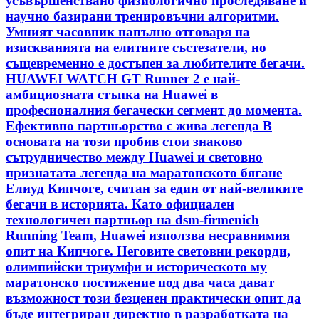
усъвършенствано физиологично проследяване и
научно базирани тренировъчни алгоритми.
Умният часовник напълно отговаря на
изискванията на елитните състезатели, но
същевременно е достъпен за любителите бегачи.
HUAWEI WATCH GT Runner 2 е най-
амбициозната стъпка на Huawei в
професионалния бегачески сегмент до момента.
Ефективно партньорство с жива легенда В
основата на този пробив стои знаково
сътрудничество между Huawei и световно
признатата легенда на маратонското бягане
Елиуд Кипчоге, считан за един от най-великите
бегачи в историята. Като официален
технологичен партньор на dsm-firmenich
Running Team, Huawei използва несравнимия
опит на Кипчоге. Неговите световни рекорди,
олимпийски триумфи и историческото му
маратонско постижение под два часа дават
възможност този безценен практически опит да
бъде интегриран директно в разработката на