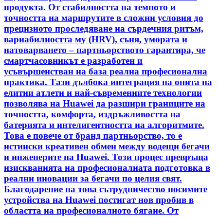
продукта. От стабилността на темпото и
точността на маршрутите в сложни условия до
прецизното проследяване на сърдечния ритъм,
вариабилността му (HRV), съня, умората и
натоварването – партньорството гарантира, че
смартчасовникът е разработен и
усъвършенстван на база реална професионална
практика. Тази дълбока интеграция на опита на
елитни атлети и най-съвременните технологии
позволява на Huawei да разшири границите на
точността, комфорта, издръжливостта на
батерията и интелигентността на алгоритмите.
Това е повече от бранд партньорство, то е
истински креативен обмен между водещи бегачи
и инженерите на Huawei. Този процес превръща
изискванията на професионалната подготовка в
реални иновации за бегачи по целия свят.
Благодарение на това сътрудничество носимите
устройства на Huawei постигат нов пробив в
областта на професионалното бягане. От