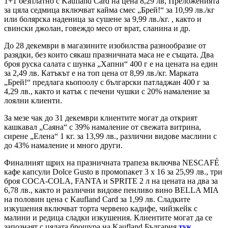
1+1 безплатно с Kaufland Card на цена 8,29 лв, Преложенията
за цяла седмица включват кайма смес „Брей!“ за 10,99 лв./кг
или болярска наденица за сушене за 9,99 лв./кг. , както и
свински джолан, говеждо месо от врат, сланина и др.
До 28 декември в магазините изобилства разнообразие от
разядки, без които сякаш празничната маса не е същата. Два
броя руска салата с шунка „Хапни“ 400 г е на цената на един
за 2,49 лв. Катъкът е на топ цена от 8,99 лв./кг. Марката
„Брей!“ предлага кьопоолу с български патладжан 400 г за
4,29 лв., както и катък с печени чушки с 20% намаление за
лоялни клиенти.
За мезе чак до 31 декември клиентите могат да открият
кашкавал „Саяна“ с 39% намаление от свежата витрина,
сирене „Елена“ 1 кг. за 13,99 лв., различни видове маслини с
до 43% намаление и много други.
Финалният щрих на празничната трапеза включва NESCAFÉ
кафе капсули Dolce Gusto в промопакет 3 х 16 за 25,99 лв., три
броя COCA-COLA, FANTA и SPRITE 2 л на цената на два за
6,78 лв., както и различни видове пенливо вино BELLA MIA
на половин цена с Kaufland Card за 1,99 лв. Сладките
изкушения включват торта червено кадифе, чийзкейк с
малини и редица сладки изкушения. Клиентите могат да се
запознаят с цялата брошура на Kaufland България
тук
.