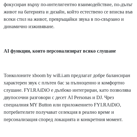
фокусиран върху по-интелигентно взаимодействие, по-дълъг
живот на батерията и дизайн, който естествено се вписва във
всеки стил на живот, превръщайки звука в по-свързано и
динамично изживяване.
AI функции, които персонализират всяко слушане
Тонколоните xboom by will.i.am предлагат добре балансиран
характерен звук с плътен бас за пълноценно и комфортно
слушане. FYI.RAiDiO е дълбоко интегриран, като позволява
двупосочни разговори с десет AI Personas и DJ. Чрез
специалния MY Button или приложението FYI.RAiDiO,
потребителите получават селекция в реално време и
персонализация според локацията и конкретния момент.