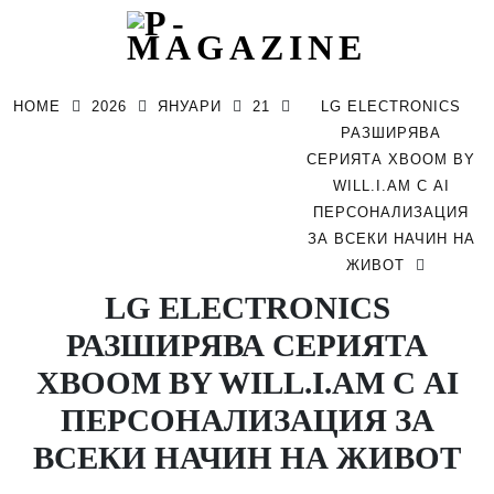
Skip
to
HOME
2026
ЯНУАРИ
21
LG ELECTRONICS
content
РАЗШИРЯВА
СЕРИЯТА XBOOM BY
WILL.I.AM С AI
ПЕРСОНАЛИЗАЦИЯ
ЗА ВСЕКИ НАЧИН НА
ЖИВОТ
LG ELECTRONICS
РАЗШИРЯВА СЕРИЯТА
XBOOM BY WILL.I.AM С AI
ПЕРСОНАЛИЗАЦИЯ ЗА
ВСЕКИ НАЧИН НА ЖИВОТ