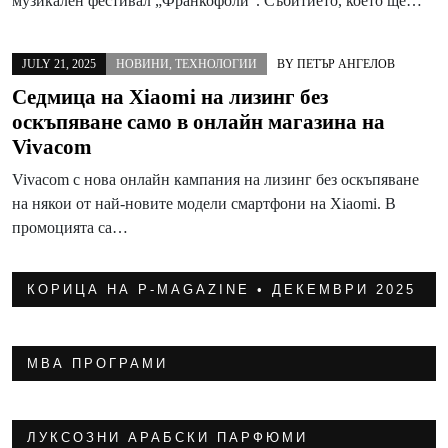
музикален фестивал „Франкофоли“. Събитието, което ще…
JULY 21, 2025
НОВИНИ
,
ТЕХНОЛОГИИ
BY
ПЕТЪР АНГЕЛОВ
Седмица на Xiaomi на лизинг без
оскъпяване само в онлайн магазина на
Vivacom
Vivacom с нова онлайн кампания на лизинг без оскъпяване
на някои от най-новите модели смартфони на Xiaomi. В
промоцията са…
КОРИЦА НА P-MAGAZINE • ДЕКЕМВРИ 2025
МВА ПРОГРАМИ
ЛУКСОЗНИ АРАБСКИ ПАРФЮМИ