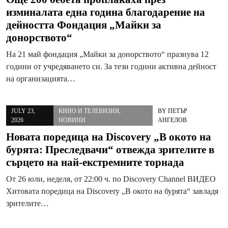
изминалата една година благодарение на
дейността Фондация „Майки за
донорството“
На 21 май фондация „Майки за донорството“ празнува 12
години от учредяването си. За тези години активна дейност
на организацията…
JULY 23,
КИНО И ТЕЛЕВИЗИЯ
,
BY
ПЕТЪР
2026
НОВИНИ
АНГЕЛОВ
Новата поредица на Discovery „В окото на
бурята: Преследвачи“ отвежда зрителите в
сърцето на най-екстремните торнада
От 26 юли, неделя, от 22:00 ч. по Discovery Channel ВИДЕО
Хитовата поредица на Discovery „В окото на бурята“ завладя
зрителите…