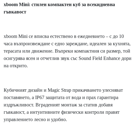
xboom Mini: стилен компактен куб за всекидневна
гъвкавост
xboom Mini се вписва естествено в ежедневието – с до 10
часа възпроизвеждане с едно зареждане, идеален за кухнята,
терасата или движение. Въпреки компактния си размер, той
осигурява ясен и отчетлив звук със Sound Field Enhance дори
на открито.
Кубичният дизайн и Magic Strap прикачването улесняват
поставянето, а IP67 защитата от вода и прах гарантира
издръжливост. Вграденият монтаж за статив добавя
гъвкавост, а интуитивните физически контроли правят
управлението лесно и удобно.