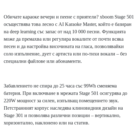
Обичате караоке вечери и пеене с приятели? xboom Stage 501
осъществява това лесно с AI Karaoke Master, който е базиран
на deep learning със запас от над 10 000 песни. Функцията
може да премахва или регулира вокалите от почти всяка
песен и да настройва височината на гласа, позволявайки
соло изпълнение, дует с артиста или по-тихи вокали – без
специални файлове или абонаменти.
Забавлението не спира до 25 часа със 99Wh сменяема
батерия. При включване в мрежата Stage 501 осигурява до
220W мощност за силен, изпълващ помещението звук.
Петстранният корпус наследява клиновидния дизайн на
Stage 301 и позволява различни позиции – вертикално,
хоризонтално, наклонено или на статив.