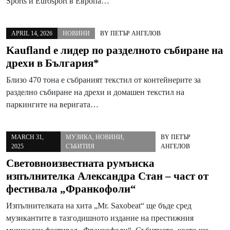
Sports и Eurosport в Европа…
APRIL 14, 2026
НОВИНИ
BY
ПЕТЪР АНГЕЛОВ
Kaufland е лидер по разделното събиране на
дрехи в България*
Близо 470 тона е събраният текстил от контейнерите за
разделно събиране на дрехи и домашен текстил на
паркингите на веригата…
MARCH 31,
МУЗИКА
,
НОВИНИ
,
BY
ПЕТЪР
2025
СЪБИТИЯ
АНГЕЛОВ
Световноизвестната румънска
изпълнителка Александра Стан – част от
фестивала „Франкофоли“
Изпълнителката на хита „Mr. Saxobeat“ ще бъде сред
музикантите в тазгодишното издание на престижния