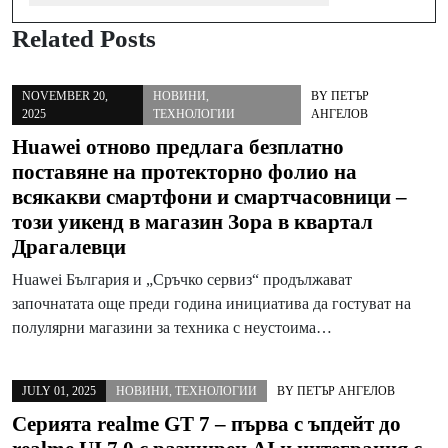
Related Posts
NOVEMBER 20,
НОВИНИ
,
BY
ПЕТЪР
2025
ТЕХНОЛОГИИ
АНГЕЛОВ
Huawei отново предлага безплатно
поставяне на протекторно фолио на
всякакви смартфони и смартчасовници –
този уикенд в магазин Зора в квартал
Драгалевци
Huawei България и „Сръчко сервиз“ продължават
започнатата още преди година инициатива да гостуват на
полулярни магазини за техника с неустоима…
JULY 01, 2025
НОВИНИ
,
ТЕХНОЛОГИИ
BY
ПЕТЪР АНГЕЛОВ
Серията realme GT 7 – първа с ъпдейт до