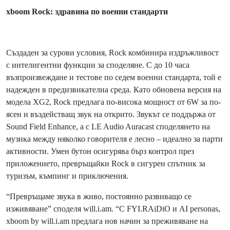
xboom Rock: здравина по военни стандарти
Създаден за сурови условия, Rock комбинира издръжливост
с интелигентни функции за споделяне. С до 10 часа
възпроизвеждане и тестове по седем военни стандарта, той е
надежден в предизвикателна среда. Като обновена версия на
модела XG2, Rock предлага по-висока мощност от 6W за по-
ясен и въздействащ звук на открито. Звукът се поддържа от
Sound Field Enhance, а с LE Audio Auracast споделянето на
музика между няколко говорителя е лесно – идеално за парти
активности. Умен бутон осигурява бърз контрол през
приложението, превръщайки Rock в сигурен спътник за
туризъм, къмпинг и приключения.
“Превръщаме звука в живо, постоянно развиващо се
изживяване” споделя will.i.am. “С FYI.RAiDiO и AI personas,
xboom by will.i.am предлага нов начин за преживяване на