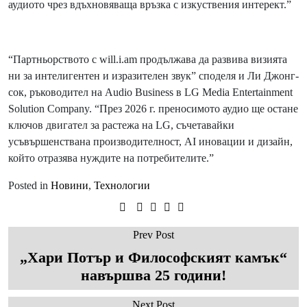
аудиото чрез вдъхновяваща връзка с изкуствения интерект.”
“Партньорството с will.i.am продължава да развива визията
ни за интелигентен и изразителен звук” споделя и Ли Джонг-
сок, ръководител на Audio Business в LG Media Entertainment
Solution Company. “През 2026 г. преносимото аудио ще остане
ключов двигател за растежа на LG, съчетавайки
усъвършенствана производителност, AI иновации и дизайн,
който отразява нуждите на потребителите.”
Posted in
Новини
,
Технологии
Prev Post
„Хари Потър и Философският камък“
навършва 25 години!
Next Post