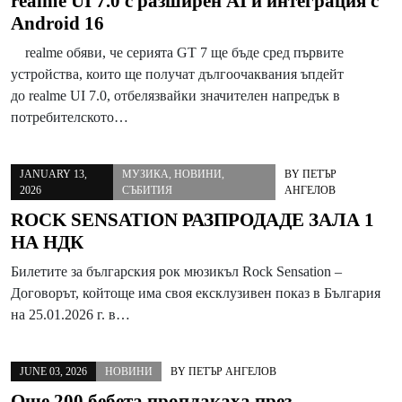
realme UI 7.0 с разширен AI и интеграция с
Android 16
realme обяви, че серията GT 7 ще бъде сред първите
устройства, които ще получат дългоочаквания ъпдейт
до realme UI 7.0, отбелязвайки значителен напредък в
потребителското…
JANUARY 13,
МУЗИКА
,
НОВИНИ
,
BY
ПЕТЪР
2026
СЪБИТИЯ
АНГЕЛОВ
ROCK SENSATION РАЗПРОДАДЕ ЗАЛА 1
НА НДК
Билетите за българския рок мюзикъл Rock Sensation –
Договорът, койтоще има своя ексклузивен показ в България
на 25.01.2026 г. в…
JUNE 03, 2026
НОВИНИ
BY
ПЕТЪР АНГЕЛОВ
Още 200 бебета проплакаха през