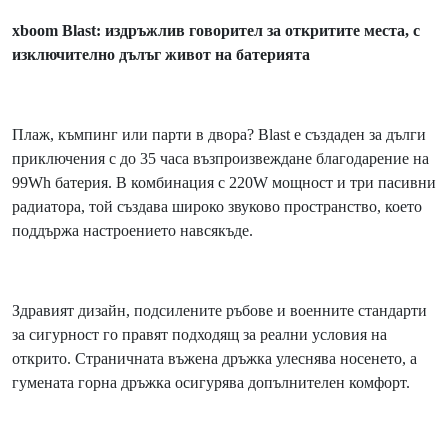
xboom Blast: издръжлив говорител за откритите места, с
изключително дълъг живот на батерията
Плаж, къмпинг или парти в двора? Blast е създаден за дълги
приключения с до 35 часа възпроизвеждане благодарение на
99Wh батерия. В комбинация с 220W мощност и три пасивни
радиатора, той създава широко звуково пространство, което
поддържа настроението навсякъде.
Здравият дизайн, подсилените ръбове и военните стандарти
за сигурност го правят подходящ за реални условия на
открито. Страничната въжена дръжка улеснява носенето, а
гумената горна дръжка осигурява допълнителен комфорт.