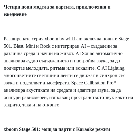
Четири нови модела за партита, приключения и
ежедневие
Разширената серия xboom by will.i.am включва новите Stage
501, Blast, Mini и Rock с интегриран AI – създадени за
различна среда и начин на живот. AI Sound автоматично
анализира аудио съдържанието и настройва звука, за да
подчертае мелодията, ритъма или вокалите. С AI Lighting
многоцветните светлинни ленти се движат в синхрон със
звука и подсилват атмосферата. Space Calibration Pro*
анализира акустиката на средата и адаптира звука, за да
осигури равномерен, изпълващ пространството звук както на
закрито, така и на открито.
xboom Stage 501: мощ за парти с Karaoke режим