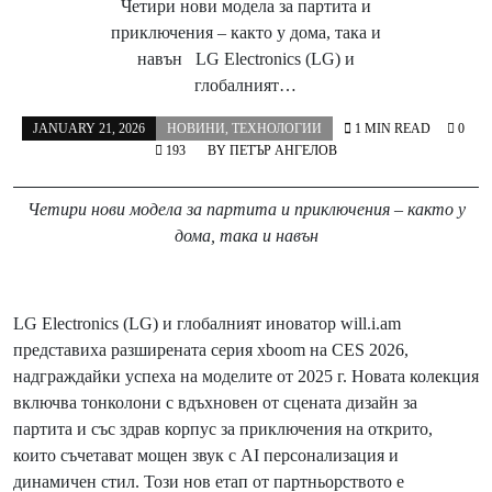
Четири нови модела за партита и
приключения – както у дома, така и
навън LG Electronics (LG) и
глобалният…
JANUARY 21, 2026
НОВИНИ
,
ТЕХНОЛОГИИ
1 MIN READ
0
193
BY
ПЕТЪР АНГЕЛОВ
Четири нови модела за партита и приключения – както у
дома, така и навън
LG Electronics (LG) и глобалният иноватор will.i.am
представиха разширената серия xboom на CES 2026,
надграждайки успеха на моделите от 2025 г. Новата колекция
включва тонколони с вдъхновен от сцената дизайн за
партита и със здрав корпус за приключения на открито,
които съчетават мощен звук с AI персонализация и
динамичен стил. Този нов етап от партньорството е