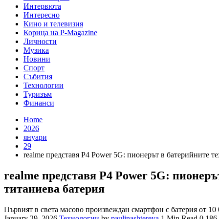
Интервюта
Интересно
Кино и телевизия
Корица на P-Magazine
Личности
Музика
Новини
Спорт
Събития
Технологии
Туризъм
Финанси
Home
2026
януари
29
realme представя P4 Power 5G: пионерът в батерийните т
realme представя P4 Power 5G: пионеръ
титаниева батерия
Първият в света масово произвеждан смартфон с батерия от 1
January 29, 2026
Технологии
by
paulinashtereva
1 Min Read
0
186