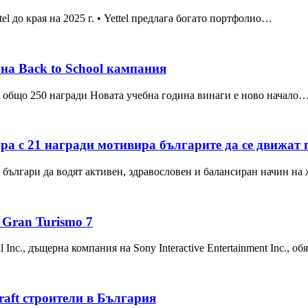
l до края на 2025 г. • Yettel предлага богато портфолио…
на Back to School кампания
е общо 250 награди Новата учебна година винаги е ново начало
ра с 21 награди мотивира българите да се движат 
е българи да водят активен, здравословен и балансиран начин н
 Gran Turismo 7
 Inc., дъщерна компания на Sony Interactive Entertainment Inc., 
aft строители в България