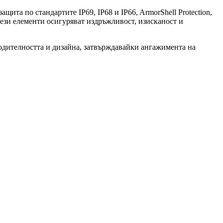
ита по стандартите IP69, IP68 и IP66, ArmorShell Protection,
 тези елементи осигуряват издръжливост, изисканост и
водителността и дизайна, затвърждавайки ангажимента на