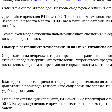
Първият в света масово произвеждан смартфон с батерия от
Днес realme представя P4 Power 5G. Това е значим технологиче
Захранван с първата в света 10 001 mAh титаниева батерия, P4 
дизайн.
Този знаков модел отбелязва най-амбициозната еволюция на се
визуална идентичност.
Пионер в батерийните технологии: 10 001
mAh
титаниева ба
След години на непрекъснато разширяване на границите в инов
стъпка напред в енергийните технологии. Устройството предста
достатъчно мощна, за да преосмисли издръжливостта както в еж
Благодарение на силициево-въглеродна анодна технология от н
дълготрайна производителност, като същевременно запазва тънък
удобна ергономия.
Освен впечатляващия капацитет, P4 Power 5G е проектиран с ф
56°C. Батерията успешно е преминала тестове за плоско притиск
Safety.