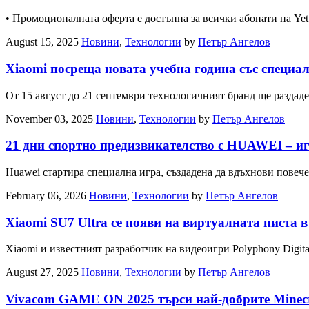
• Промоционалната оферта е достъпна за всички абонати на Yette
August 15, 2025
Новини
,
Технологии
by
Петър Ангелов
Xiaomi посреща новата учебна година със специал
От 15 август до 21 септември технологичният бранд ще раздад
November 03, 2025
Новини
,
Технологии
by
Петър Ангелов
21 дни спортно предизвикателство с HUAWEI – иг
Huawei стартира специална игра, създадена да вдъхнови повеч
February 06, 2026
Новини
,
Технологии
by
Петър Ангелов
Xiaomi SU7 Ultra се появи на виртуалната писта в
Xiaomi и известният разработчик на видеоигри Polyphony Digital
August 27, 2025
Новини
,
Технологии
by
Петър Ангелов
Vivacom GAME ON 2025 търси най-добрите Minecr