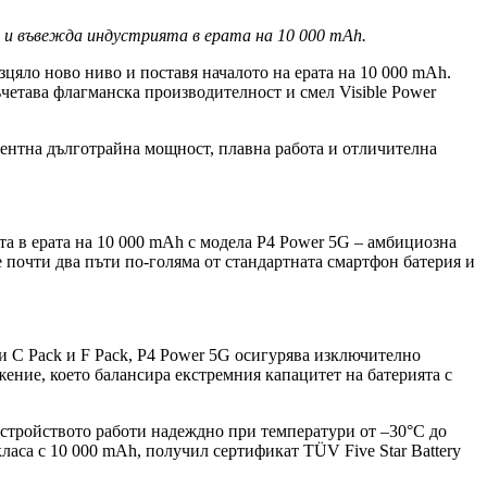
т и въвежда индустрията в ерата на 10 000
mAh
.
зцяло ново ниво и поставя началото на ерата на 10 000 mAh.
ъчетава флагманска производителност и смел Visible Power
дентна дълготрайна мощност, плавна работа и отличителна
а в ерата на 10 000 mAh с модела P4 Power 5G – амбициозна
е почти два пъти по-голяма от стандартната смартфон батерия и
 C Pack и F Pack, P4 Power 5G осигурява изключително
жение, което балансира екстремния капацитет на батерията с
устройството работи надеждно при температури от –30°C до
ласа с 10 000 mAh, получил сертификат TÜV Five Star Battery