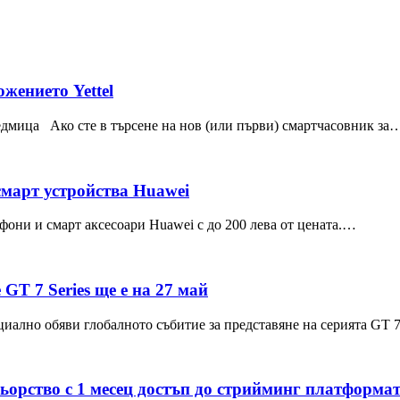
жението Yettel
едмица Ако сте в търсене на нов (или първи) смартчасовник за
 смарт устройства Huawei
фони и смарт аксесоари Huawei с до 200 лева от цената.…
GT 7 Series ще е на 27 май
фициално обяви глобалното събитие за представяне на серията G
ньорство с 1 месец достъп до стрийминг платформат