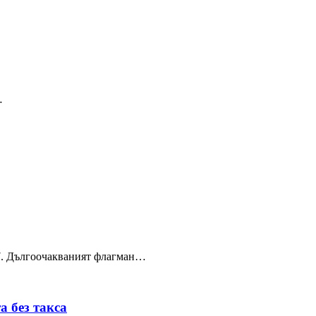
…
T 7. Дългоочакваният флагман…
а без такса