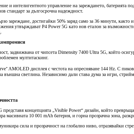
ние и интелигентното управление на зареждането, батерията под
нов стандарт за дългосрочна надеждност.
о зареждане, достигайки 50% заряд само за 36 минути, както и 
тижения утвърждават P4 Power 5G като нов еталон за възможност
.
 компромиси
ост, задвижвана от чипсета Dimensity 7400 Ultra 5G, който осиг
роблемен мултитаскинг.
e⁺ AMOLED дисплея с честота на опресняване 144 Hz. С пикова 
на външна светлина. Независимо дали става дума за игри, стрий
ачността
5G представя концепцията „Visible Power“ дизайн, който превръща
амира масивната 10 001 mAh батерия, и горна прозрачна зона, раз
комуникира сила и прозрачност на глобално ниво, отразявайки ст