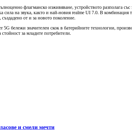
лноценно флагманско изживяване, устройството разполага със защ
ка сила на звука, както и най-новия realme UI 7.0. В комбинация
създадено от и за новото поколение.
er 5G бележи значителен скок в батерийните технологии, произ
 стойност за младите потребители.
гласове и смели мечти