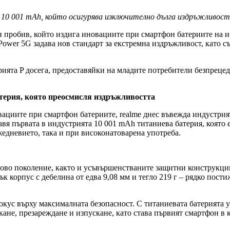
 10 001
mAh
, който осигурява изключително дълга издръжливос
н пробив, който издига иновациите при смартфон батериите на и
Power 5G задава нов стандарт за екстремна издръжливост, като с
рията P досега, предоставяйки на младите потребители безпреце
терия, която преосмисля издръжливостта
ациите при смартфон батериите, realme днес въвежда индустрият
вя първата в индустрията 10 001 mAh титаниева батерия, която 
едневието, така и при високонатоварена употреба.
ово поколение, както и усъвършенстваните защитни конструкции
 корпус с дебелина от едва 9,08 мм и тегло 219 г – рядко пости
окус върху максималната безопасност. С титаниевата батерията 
ане, презареждане и изпускане, като става първият смартфон в к