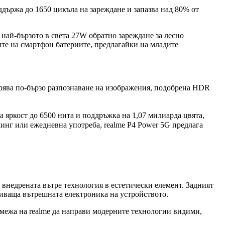
държа до 1650 цикъла на зареждане и запазва над 80% от
най-бързото в света 27W обратно зареждане за лесно
ите на смартфон батериите, предлагайки на младите
урява по-бързо разпознаване на изображения, подобрена HDR
яркост до 6500 нита и поддръжка на 1,07 милиарда цвята,
минг или ежедневна употреба, realme P4 Power 5G предлага
 внедрената вътре технология в естетически елемент. Задният
криваща вътрешната електроника на устройството.
ремежа на realme да направи модерните технологии видими,