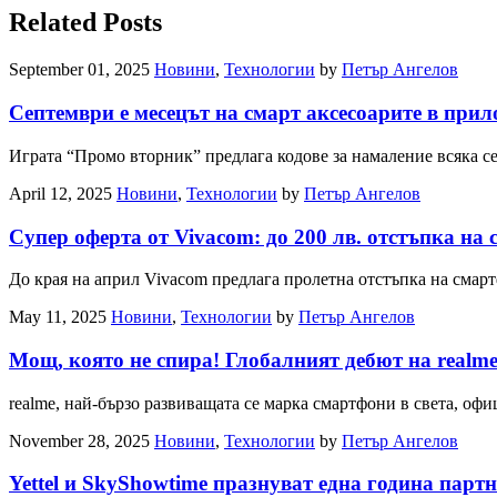
Related Posts
September 01, 2025
Новини
,
Технологии
by
Петър Ангелов
Септември е месецът на смарт аксесоарите в прило
Играта “Промо вторник” предлага кодове за намаление всяка с
April 12, 2025
Новини
,
Технологии
by
Петър Ангелов
Супер оферта от Vivacom: до 200 лв. отстъпка на
До края на април Vivacom предлага пролетна отстъпка на смарт
May 11, 2025
Новини
,
Технологии
by
Петър Ангелов
Мощ, която не спира! Глобалният дебют на realme 
realme, най-бързо развиващата се марка смартфони в света, о
November 28, 2025
Новини
,
Технологии
by
Петър Ангелов
Yettel и SkyShowtime празнуват една година парт