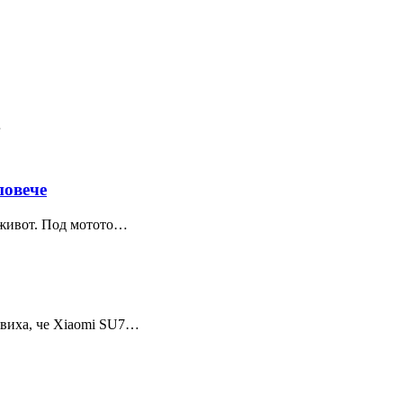
…
повече
а живот. Под мотото…
обявиха, че Xiaomi SU7…