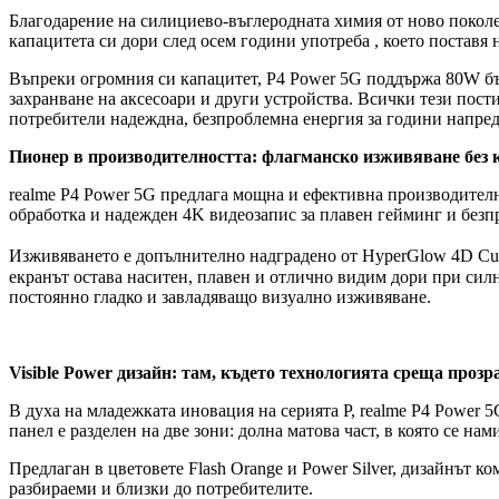
Благодарение на силициево-въглеродната химия от ново поколе
капацитета си дори след осем години употреба , което поставя 
Въпреки огромния си капацитет, P4 Power 5G поддържа 80W бърз
захранване на аксесоари и други устройства. Всички тези пос
потребители надеждна, безпроблемна енергия за години напред
Пионер в производителността: флагманско изживяване без
realme P4 Power 5G предлага мощна и ефективна производителн
обработка и надежден 4K видеозапис за плавен гейминг и безп
Изживяването е допълнително надградено от HyperGlow 4D Curv
екранът остава наситен, плавен и отлично видим дори при сил
постоянно гладко и завладяващо визуално изживяване.
Visible
Power
дизайн: там, където технологията среща прозр
В духа на младежката иновация на серията P, realme P4 Power 
панел е разделен на две зони: долна матова част, в която се н
Предлаган в цветовете Flash Orange и Power Silver, дизайнът 
разбираеми и близки до потребителите.