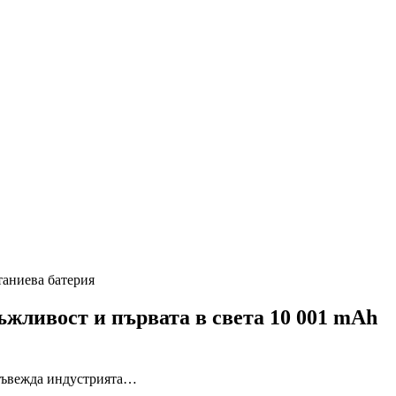
таниева батерия
ъжливост и първата в света 10 001 mAh
 въвежда индустрията…