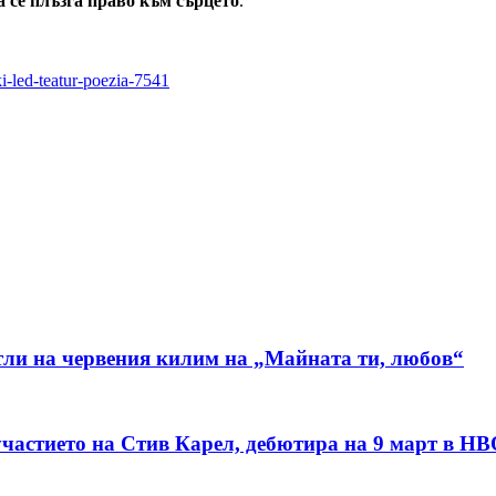
а се плъзга право към сърцето
.
ski-led-teatur-poezia-7541
ли на червения килим на „Майната ти, любов“
 участието на Стив Карел, дебютира на 9 март в H