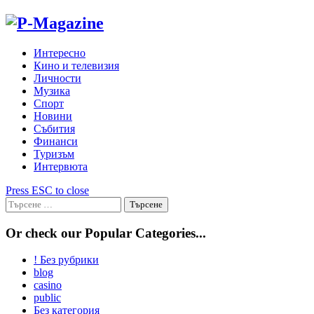
Skip
to
content
Интересно
Кино и телевизия
Личности
Музика
Спорт
Новини
Събития
Финанси
Туризъм
Интервюта
Press ESC to close
Търсене
за:
Or check our Popular Categories...
! Без рубрики
blog
casino
public
Без категория