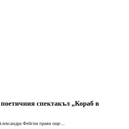
 поетичния спектакъл „Кораб в
не Александра Фейгин прави още…