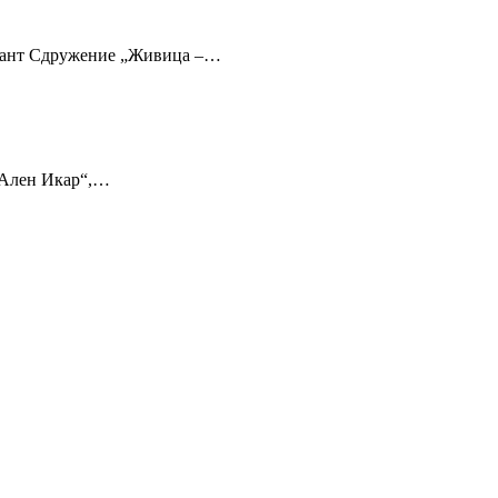
 грант Сдружение „Живица –…
: Ален Икар“,…