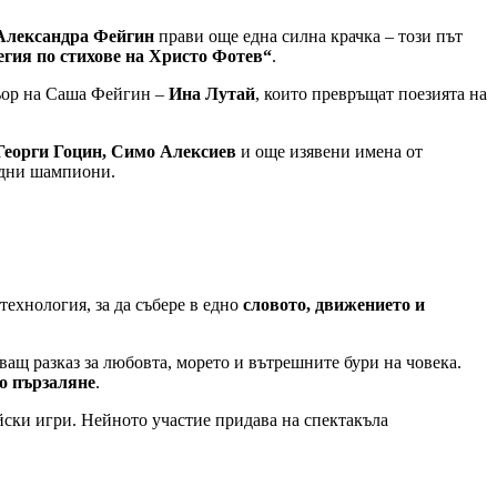
Александра Фейгин
прави още една силна крачка – този път
егия по стихове на Христо Фотев“
.
ьор на Саша Фейгин –
Ина Лутай
, които превръщат поезията на
 Георги Гоцин, Симо Алексиев
и още изявени имена от
одни шампиони.
технология, за да събере в едно
словото, движението и
ващ разказ за любовта, морето и вътрешните бури на човека.
то пързаляне
.
ски игри. Нейното участие придава на спектакъла