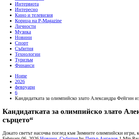
Интервюта
Интересно
Кино и телевизия
Корица на P-Magazine
Личности
Музика
Новини
Спорт
Събития
Технологии
Туризъм
Финанси
Home
2026
февруари
6
Кандидатката за олимпийско злато Александра Фейгин из
Кандидатката за олимпийско злато Але
сърцето“
Докато светът насочва поглед към Зимните олимпийски игри, 
February 06, 2026
Новини
,
Събития
by
Петър Ангелов
1 Min Re