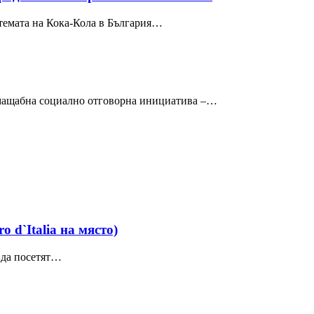
темата на Кока-Кола в България…
й-мащабна социално отговорна инициатива –…
 d`Italia на място)
 да посетят…