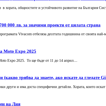
 в хората, общностите и устойчивото развитие на България Сис
700 000 лв. за значими проекти от цялата страна
програмата Vivacom отбеляза десетата годишнина от своята на
а Moto Expo 2025
Moto Expo 2025. То ще бъде от 11 до 14 април…
какво трябва да знаете, ако искате да гледате Giro
ички други и има доста специфични детайли. Хората, които искат
ен на Лия