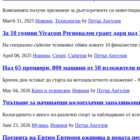
Компанията получи признание за дългосрочните си инвестиции
March 31, 2025
Новини
,
Технологии
by
Петър Ангелов
За 10 години Vivacom Регионален грант дари над 
На специално събитие телекомът обяви новите 10 финалистив 
April 08, 2025
Новини
,
Спорт
,
Събития
by
Петър Ангелов
Над 65 премиери, 800 машини от 50 изложители н
Броени дни остават до старта на мотоциклетното изложение – 
May 04, 2026
Кино и телевизия
,
Новини
by
Петър Ангелов
Упътване за начинаещи колоездачни запалянковци (
Колоезденето е много по-различен спорт за наблюдаване от вс
June 23, 2026
Музика
,
Новини
by
Петър Ангелов
Поезията на Евтим Евтимов оживява в новата пес