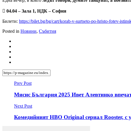
Една вечер, в която
ледът говори, думите танцуват, а поезият

04.04 – Зала 1, НДК – София
Билети:
https://bilet.bg/bg/cart/korab-v-surtseto-po-hristo-fotev-istin
Posted in
Новини
,
Събития
Prev Post
Мисис България 2025 Ивет Алевтинко впечат
Next Post
Комедийният HBO Original сериал Rooster, с