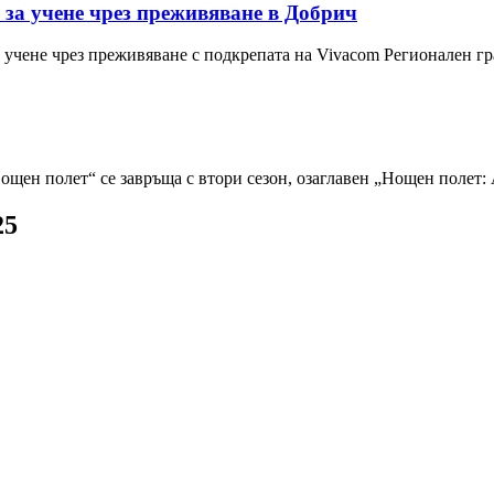
 за учене чрез преживяване в Добрич
а учене чрез преживяване с подкрепата на Vivacom Регионален
ощен полет“ се завръща с втори сезон, озаглавен „Нощен полет
25