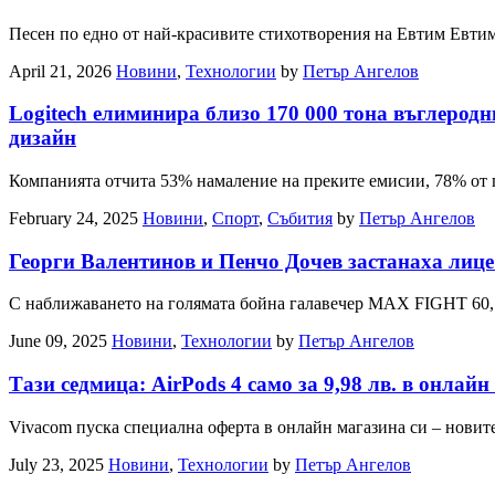
Песен по едно от най-красивите стихотворения на Евтим Евти
April 21, 2026
Новини
,
Технологии
by
Петър Ангелов
Logitech елиминира близо 170 000 тона въглеродн
дизайн
Компанията отчита 53% намаление на преките емисии, 78% от 
February 24, 2025
Новини
,
Спорт
,
Събития
by
Петър Ангелов
Георги Валентинов и Пенчо Дочев застанаха лиц
С наближаването на голямата бойна галавечер MAX FIGHT 60,
June 09, 2025
Новини
,
Технологии
by
Петър Ангелов
Тази седмица: AirPods 4 само за 9,98 лв. в онлай
Vivacom пуска специална оферта в онлайн магазина си – новите
July 23, 2025
Новини
,
Технологии
by
Петър Ангелов