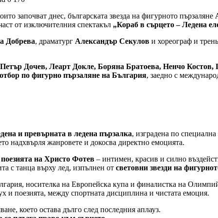
оито започват днес, българската звезда на фигурното пързаляне
част от изключителния спектакъл
„Кораб в сърцето – Ледена ел
а Добрева
, драматург
Александър Секулов
и хореограф и трен
 Петър Дочев, Леарт Докле, Боряна Братоева, Ненчо Костов,
отбор по фигурно пързаляне на България
, заедно с междунар
едена и превърната в ледена пързалка
, изградена по специална 
ето надхвърля жанровете и докосва директно емоцията.
 поезията на Христо Фотев
– интимен, красив и силно въздейст
та с танца върху лед, изпълнен от
световни звезди на фигурно
лгария, носителка на Европейска купа и финалистка на Олимпий
х и поезията, между спортната дисциплина и чистата емоция.
ване, което остава дълго след последния аплауз.