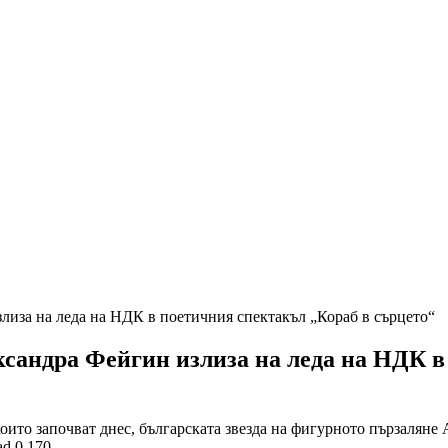
лиза на леда на НДК в поетичния спектакъл „Кораб в сърцето“
ксандра Фейгин излиза на леда на НДК в
които започват днес, българската звезда на фигурното пързаля
ad
0
170