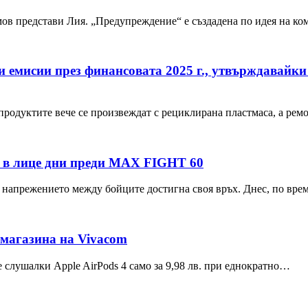
мов представи Лия. „Предупреждение“ е създадена по идея на 
и емисии през финансовата 2025 г., утвърждавайки
продуктите вече се произвеждат с рециклирана пластмаса, а рем
е в лице дни преди MAX FIGHT 60
 напрежението между бойците достигна своя връх. Днес, по вр
н магазина на Vivacom
 слушалки Apple AirPods 4 само за 9,98 лв. при еднократно…