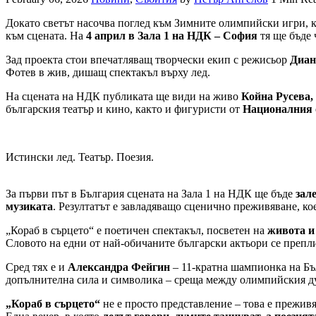
Докато светът насочва поглед към Зимните олимпийски игри, к
към сцената. На
4 април в Зала 1 на НДК – София
тя ще бъде 
Зад проекта стои впечатляващ творчески екип с режисьор
Диан
Фотев в жив, дишащ спектакъл върху лед.
На сцената на НДК публиката ще види на живо
Койна Русева,
българския театър и кино, както и фигуристи от
Националния 
Истински лед. Театър. Поезия.
За първи път в България сцената на Зала 1 на НДК ще бъде
зал
музиката
. Резултатът е завладяващо сценично преживяване, ко
„Кораб в сърцето“ е поетичен спектакъл, посветен на
живота и
Словото на едни от най-обичаните български актьори се препли
Сред тях е и
Александра Фейгин
– 11-кратна шампионка на Бъ
допълнителна сила и символика – среща между олимпийския ду
„Кораб в сърцето“
не е просто представление – това е преживя