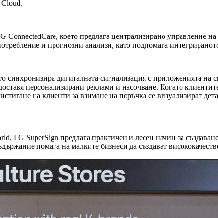
 Cloud.
G ConnectedCare, което предлага централизирано управление на
отребление и прогнозни анализи, като подпомага интегриранот
оето синхронизира дигиталната сигнализация с приложенията на с
редоставя персонализирани реклами и насочване. Когато клиенти
стигане на клиенти за взимане на поръчка се визуализират детай
orld, LG SuperSign предлага практичен и лесен начин за създаван
съдържание помага на малките бизнеси да създават висококачест