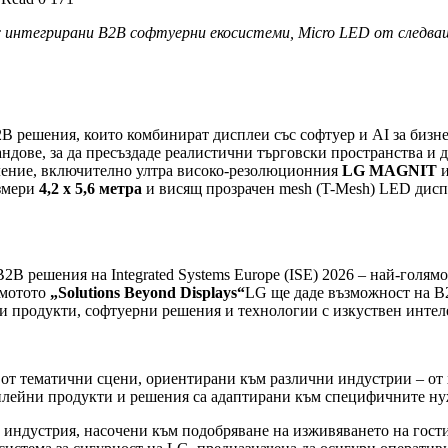
 с интегрирани B2B софтуерни екосистеми, Micro LED от следва
B решения, които комбинират дисплеи със софтуер и AI за бизнес 
андове, за да пресъздаде реалистични търговски пространства и
оление, включително ултра високо-резолюционния
LG MAGNIT
и
азмери
4,2 x 5,6 метра
и висящ прозрачен mesh (T-Mesh) LED диспл
B2B решения на Integrated Systems Europe (ISE) 2026 – най-голя
 мотото
„Solutions Beyond Displays“
LG ще даде възможност на B2
и продукти, софтуерни решения и технологии с изкуствен интел
от тематични сцени, ориентирани към различни индустрии – от 
исплейни продукти и решения са адаптирани към специфичните ну
а индустрия, насочени към подобряване на изживяването на гост