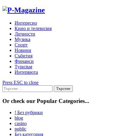
Skip
to
content
Интересно
Кино и телевизия
Личности
Музика
Спорт
Новини
Събития
Финанси
Туризъм
Интервюта
Press ESC to close
Търсене
за:
Or check our Popular Categories...
! Без рубрики
blog
casino
public
Без категория