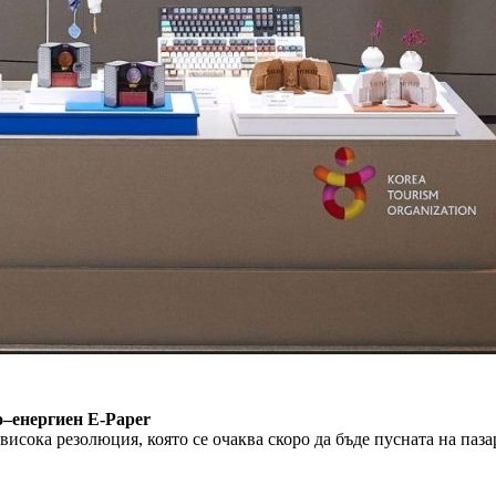
о
–
енергиен E-Paper
ока резолюция, която се очаква скоро да бъде пусната на пазара