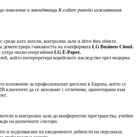
що поколение и
завладяващи
K-culture ритейл изживявания
среди като хотели, контролни зали и drive-thru обекти.
 да демонстрира гъвкавостта на платформата
LG Business Cloud
.
 ултра ниско-енергийния
LG E-Paper
.
ей, който интерпретира корейското наследство чрез модерна
мото изложение за професионални дисплеи в Европа, което се
B клиентите да се запознаят с отличими, ориентирани към
ект.
хотели и контролни зали до конферентни пространства, учебни
жди на различните сектори.
ите и подпомагане на ежедневните дейности на персонала.