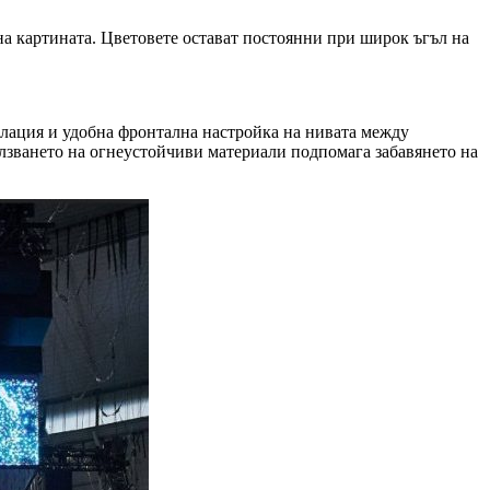
а картината. Цветовете остават постоянни при широк ъгъл на
лация и удобна фронтална настройка на нивата между
олзването на огнеустойчиви материали подпомага забавянето на