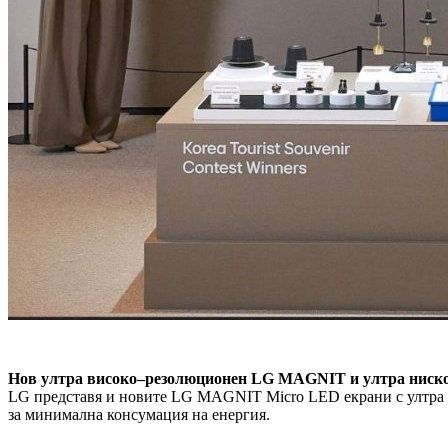
Нов ултра
високо
–
резолюционен LG MAGNIT и ултра
ниск
LG представя и новите LG MAGNIT Micro LED екрани с ултра вис
за минимална консумация на енергия.