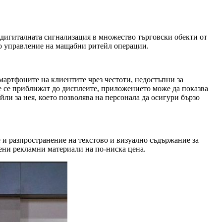
 дигиталната сигнализация в множество търговски обекти от
о управление на мащабни ритейл операции.
мартфоните на клиентите чрез честоти, недостъпни за
те се приближат до дисплеите, приложението може да показва
ли за нея, което позволява на персонала да осигури бързо
е и разпространение на текстово и визуално съдържание за
вени рекламни материали на по-ниска цена.