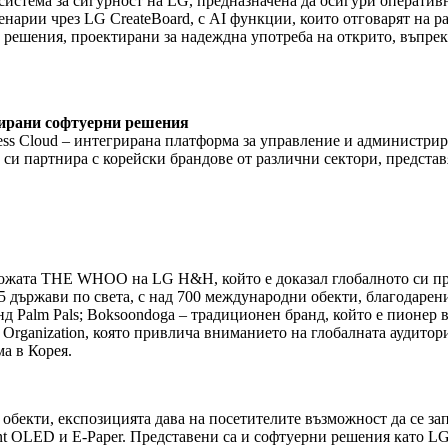
система за сигурност на LG, предназначена да осигури оператив
енарии чрез LG CreateBoard, с AI функции, които отговарят на р
 решения, проектирани за надеждна употреба на открито, въпре
ирани софтуерни решения
ess Cloud – интегрирана платформа за управление и администрир
си партнира с корейски брандове от различни сектори, представ
ожата THE WHOO на LG H&H, който е доказал глобалното си присъс
15 държави по света, с над 700 международни обекти, благодарени
нд Palm Pals; Boksoondoga – традиционен бранд, който е пионер 
sm Organization, която привлича вниманието на глобалната ауди
а в Корея.
 обекти, експозицията дава на посетителите възможност да се з
nt OLED и E-Paper. Представени са и софтуерни решения като LG