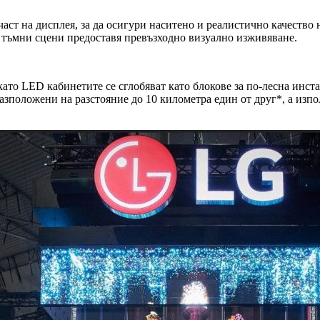
т на дисплея, за да осигури наситено и реалистично качество н
в тъмни сцени предоставя превъзходно визуално изживяване.
о LED кабинетите се сглобяват като блокове за по-лесна инста
азположени на разстояние до 10 километра един от друг*, а изп