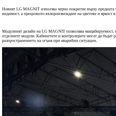
Новият LG MAGNIT използва черно покритие върху предната час
видимост, а прецизното възпроизвеждане на цветове и яркост 
Модулният дизайн на LG MAGNIT позволява мащабируемост, кат
отделните модули. Кабинетите и контролерите могат да бъдат р
разпространението на огъня при аварийни ситуации.