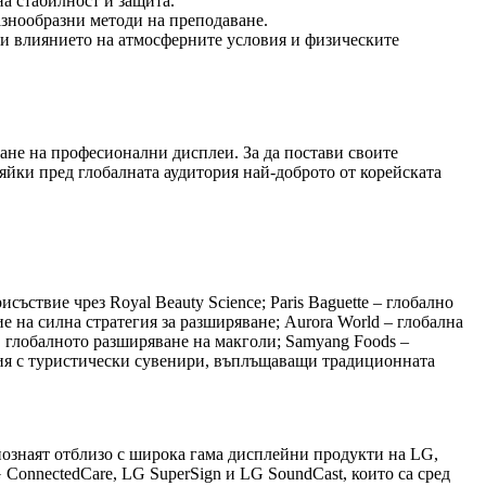
на стабилност и защита.
азнообразни методи на преподаване.
ки влиянието на атмосферните условия и физическите
ане на професионални дисплеи. За да постави своите
яйки пред глобалната аудитория най-доброто от корейската
твие чрез Royal Beauty Science; Paris Baguette – глобално
е на силна стратегия за разширяване; Aurora World – глобална
в глобалното разширяване на макголи; Samyang Foods –
тория с туристически сувенири, въплъщаващи традиционната
апознаят отблизо с широка гама дисплейни продукти на LG,
 ConnectedCare, LG SuperSign и LG SoundCast, които са сред