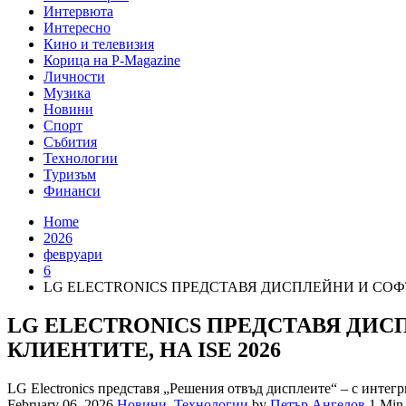
Интервюта
Интересно
Кино и телевизия
Корица на P-Magazine
Личности
Музика
Новини
Спорт
Събития
Технологии
Туризъм
Финанси
Home
2026
февруари
6
LG ELECTRONICS ПРЕДСТАВЯ ДИСПЛЕЙНИ И СОФТ
LG ELECTRONICS ПРЕДСТАВЯ ДИС
КЛИЕНТИТЕ, НА ISE 2026
LG Electronics представя „Решения отвъд дисплеите“ – с инте
February 06, 2026
Новини
,
Технологии
by
Петър Ангелов
1 Min