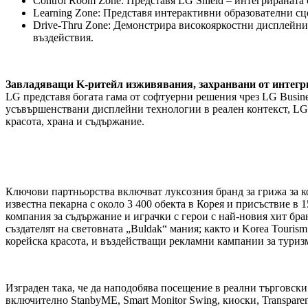
Control Room Zone: Представя LG Shield – интегрираната 
Learning Zone: Представя интерактивни образователни сц
Drive-Thru Zone: Демонстрира високояркостни дисплейни
въздействия.
Завладяващи
K-ритейл изживявания,
захранвани
от интегр
LG представя богата гама от софтуерни решения чрез LG Busin
усъвършенствани дисплейни технологии в реален контекст, LG 
красота, храна и съдържание.
Ключови партньорства включват луксозния бранд за грижа за к
известна пекарна с около 3 400 обекта в Корея и присъствие в 
компания за съдържание и играчки с герои с най-новия хит бра
създателят на световната „Buldak“ мания; както и Korea Touri
корейска красота, и въздействащи рекламни кампании за туризм
Изграден така, че да наподобява посещение в реални търговски
включително StanbyME, Smart Monitor Swing, киоски, Transpare