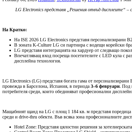
LG Electronics представя „Решения отвъд дисплеите“ –
На Кратко:
На ISE 2026 LG Electronics представя персонализирани B2
В зоната K-Culture LG си партнира с водещи корейски бр
LG представя интеграцията на хардуер от следващо пок
Впечатляващ вход посреща посетителите с LED кула с р
дисплейна технология.
LG Electronics (LG) представя богата гама от персонализирани 
провежда в Барселона, Испания, в периода
3–6 февруари
. Под
потребителя среди, които обединяват професионални дисплейн
Мащабният щанд на LG с площ 1 184 кв. м представя поредица 
среди и drive-thru обекти. Във всяка зона професионалните д
Hotel Zone: Представя цялостни решения за хотелиерскат