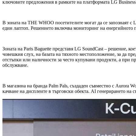
ключовите предложения в рамките на платформата LG Business
В зоната на THE WHOO посетителите могат да се запознаят с L
един лаптоп. Решението включва мониторинг на енергийното п
Зоната на Paris Baguette представя LG SoundCast – решение, к
човешкия слух, на базата на тяхното местоположение, за да п
отстъпки или наличности за често купувани продукти, а при при
обслужване.
В магазина на бранда Palm Pals, създаден съвместно с Aurora W
качване на дисплеите в търговски обекта. AI генерирането на 