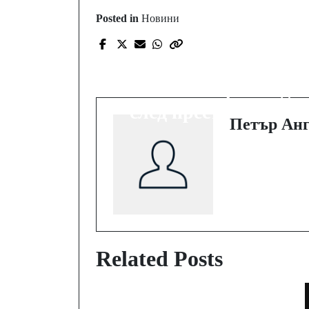
Posted in
Новини
Prev Post
Защо институциите
мълчат в първите дн
след престъпление?
Петър Анг
Related Posts