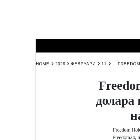
Skip
to
content
КИНО И
ИНТЕРЕСНО
ЛИЧНО
ТЕЛЕВИЗИЯ
HOME
2026
ФЕВРУАРИ
11
FREEDOM
Freedom
долара 
н
Freedom Hol
Freedom24, 