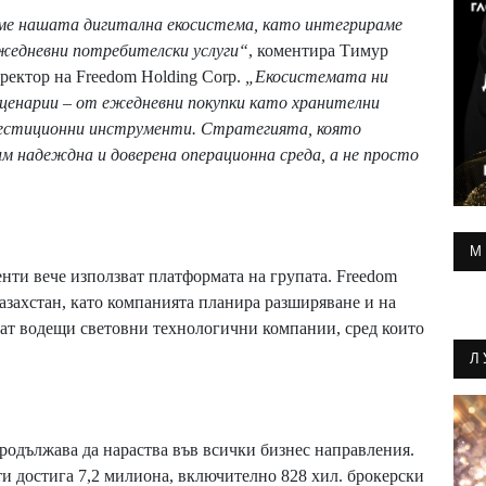
ме нашата дигитална екосистема, като интегрираме
жедневни потребителски услуги“
, коментира Тимур
ректор на Freedom Holding Corp.
„Екосистемата ни
ценарии – от ежедневни покупки като хранителни
нвестиционни инструменти. Стратегията, която
дим надеждна и доверена операционна среда, а не просто
М
нти вече използват платформата на групата. Freedom
азахстан, като компанията планира разширяване и на
тват водещи световни технологични компании, сред които
Л
продължава да нараства във всички бизнес направления.
ти достига 7,2 милиона, включително 828 хил. брокерски