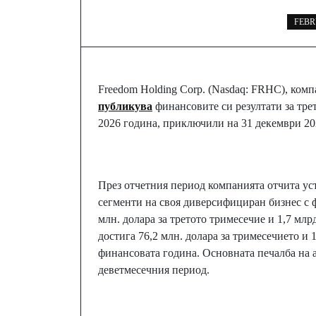
FEBR
Freedom Holding Corp. (Nasdaq: FRHC), ком
публикува
финансовите си резултати за тре
2026 година, приключили на 31 декември 202
През отчетния период компанията отчита ус
сегменти на своя диверсифициран бизнес с 
млн. долара за третото тримесечие и 1,7 млр
достига 76,2 млн. долара за тримесечието и 
финансовата година. Основната печалба на ак
деветмесечния период.