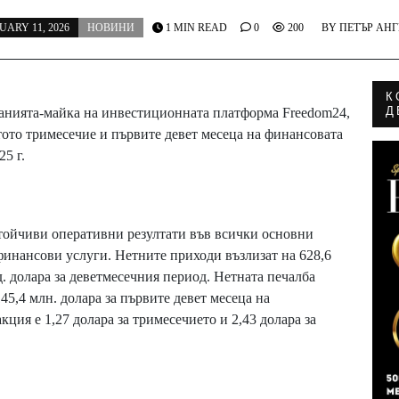
UARY 11, 2026
НОВИНИ
1 MIN READ
0
200
BY
ПЕТЪР АН
К
Д
панията-майка на инвестиционната платформа Freedom24,
тото тримесечие и първите девет месеца на финансовата
5 г.
тойчиви оперативни резултати във всички основни
финансови услуги. Нетните приходи възлизат на 628,6
д. долара за деветмесечния период. Нетната печалба
145,4 млн. долара за първите девет месеца на
ция е 1,27 долара за тримесечието и 2,43 долара за