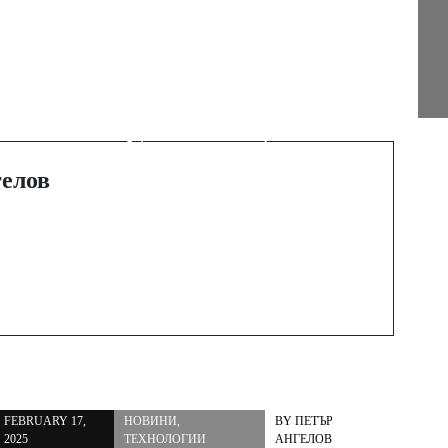
Next Post
Любов без срок на
годност: Анелия и
и
Силвър с обща
изповед
елов
FEBRUARY 17,
НОВИНИ
,
BY
ПЕТЪР
2025
ТЕХНОЛОГИИ
АНГЕЛОВ