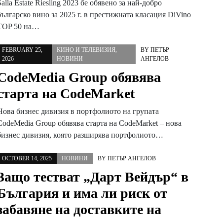
Salla Estate Riesling 2023 бе обявено за най-добро
българско вино за 2025 г. в престижната класация DiVino
TOP 50 на…
FEBRUARY 25,
КИНО И ТЕЛЕВИЗИЯ
,
BY
ПЕТЪР
2026
НОВИНИ
АНГЕЛОВ
CodeMedia Group обявява
старта на CodeMarket
Нова бизнес дивизия в портфолиото на групата
CodeMedia Group обявява старта на CodeMarket – нова
бизнес дивизия, която разширява портфолиото…
OCTOBER 14, 2025
НОВИНИ
BY
ПЕТЪР АНГЕЛОВ
Защо тестват „Дарт Вейдър“ в
България и има ли риск от
забавяне на доставките на