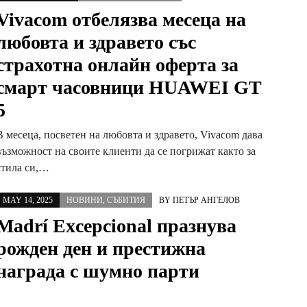
Vivacom отбелязва месеца на
любовта и здравето със
страхотна онлайн оферта за
смарт часовници HUAWEI GT
5
В месеца, посветен на любовта и здравето, Vivacom дава
възможност на своите клиенти да се погрижат както за
стила си,…
MAY 14, 2025
НОВИНИ
,
СЪБИТИЯ
BY
ПЕТЪР АНГЕЛОВ
Madrí Excepcional празнува
рожден ден и престижна
награда с шумно парти