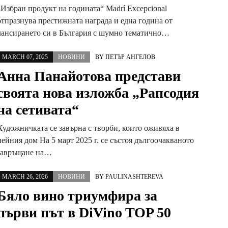
„Избран продукт на годината“ Madrí Excepcional
отпразнува престижната награда и една година от
лансирането си в България с шумно тематично…
MARCH 07, 2025
НОВИНИ
BY
ПЕТЪР АНГЕЛОВ
Анна Панайотова представи
своята нова изложба „Рапсодия
на сетивата“
Художничката се завърна с творби, които оживяха в
нейния дом На 5 март 2025 г. се състоя дългоочакваното
завръщане на…
MARCH 26, 2026
НОВИНИ
BY
PAULINASHTEREVA
Бяло вино триумфира за
първи път в DiVino TOP 50