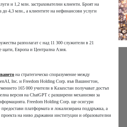
луги и 1,2 млн. застрахователни клиенти. Броят на
 до 4,3 млн., а клиентите на нефинансови услуги
ужества разполагат с над 11 300 служители в 21
е щати, Европа и Централна Азия.
сването
на стратегическо споразумение между
nAI, Inc. и Freedom Holding Corp. във Вашингтон,
умението 165 000 учители в Казахстан получават достъп
елна версия на ChatGPT с разширени механизми за
нформацията. Freedom Holding Corp. ще осигури
 предостави платформата и локализирана поддръжка, а
а проекта на ниво държавни институции и образователни