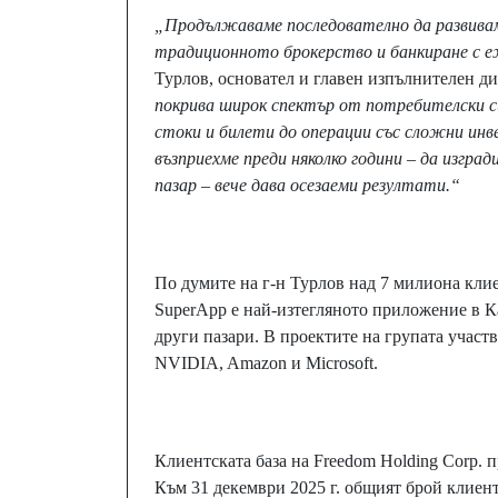
„Продължаваме последователно да развива
традиционното брокерство и банкиране с е
Турлов, основател и главен изпълнителен ди
покрива широк спектър от потребителски с
стоки и билети до операции със сложни и
възприехме преди няколко години – да изгра
пазар – вече дава осезаеми резултати.“
По думите на г-н Турлов над 7 милиона клие
SuperApp е най-изтегляното приложение в К
други пазари. В проектите на групата учас
NVIDIA, Amazon и Microsoft.
Клиентската база на Freedom Holding Corp. 
Към 31 декември 2025 г. общият брой клиен