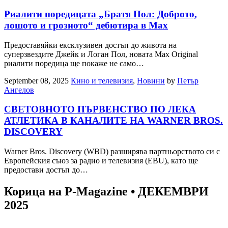
Риалити поредицата „Братя Пол: Доброто,
лошото и грозното“ дебютира в Max
Предоставяйки ексклузивен достъп до живота на
суперзвездите Джейк и Логан Пол, новата Max Original
риалити поредица ще покаже не само…
September 08, 2025
Кино и телевизия
,
Новини
by
Петър
Ангелов
СВЕТОВНОТО ПЪРВЕНСТВО ПО ЛЕКА
АТЛЕТИКА В КАНАЛИТЕ НА WARNER BROS.
DISCOVERY
Warner Bros. Discovery (WBD) разширява партньорството си с
Европейския съюз за радио и телевизия (EBU), като ще
предостави достъп до…
Корица на P-Magazine • ДЕКЕМВРИ
2025