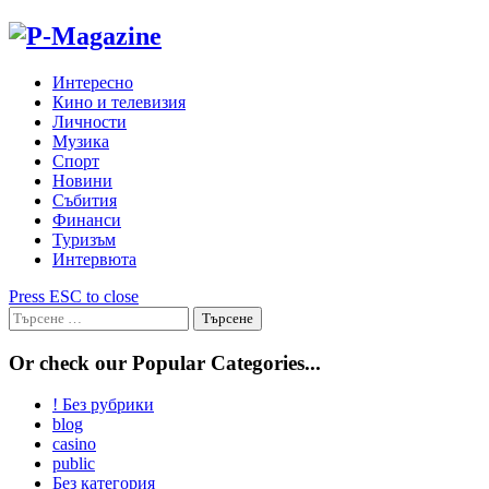
Skip
to
content
Интересно
Кино и телевизия
Личности
Музика
Спорт
Новини
Събития
Финанси
Туризъм
Интервюта
Press ESC to close
Търсене
за:
Or check our Popular Categories...
! Без рубрики
blog
casino
public
Без категория