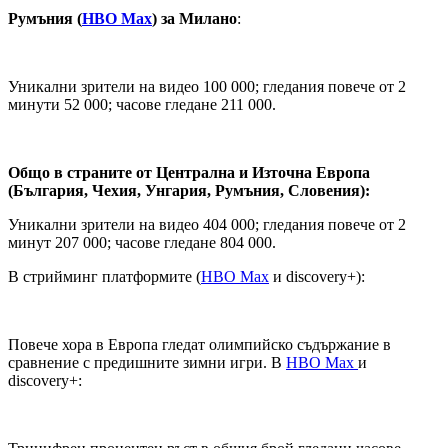
Румъния (
HBO Max
) за Милано
:
Уникални зрители на видео 100 000; гледания повече от 2
минути 52 000; часове гледане 211 000.
Общо в страните от Централна и Източна Европа
(България, Чехия, Унгария, Румъния, Словения):
Уникални зрители на видео 404 000; гледания повече от 2
минут 207 000; часове гледане 804 000.
В стрийминг платформите (
HBO Max
и discovery+):
Повече хора в Европа гледат олимпийско съдържание в
сравнение с предишните зимни игри. В
HBO Max
и
discovery+: