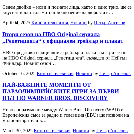
Седем двойки – нови и познати лица, както и едно трио, ще се
впуснат в най-голямото приключение на любовта в…
April 04, 2025
Кино и телевизия
,
Новини
by
Петър Ангелов
Втори сезон на HBO Original сериала
„Репетицията“ с официален трейлър и плакат
HBO представи официалния трейлър и плакат на 2-ри сезон
на HBO Original сериалa „Репетицията“, създаден от Нейтън
Фийлдър. Новият сезон…
October 16, 2025
Кино и телевизия
,
Новини
by
Петър Ангелов
НАЙ-ВАЖНИТЕ МОМЕНТИ ОТ
ПАРАОЛИМПИЙСКИТЕ ИГРИ ЗА ПЪРВИ
ПЪТ ПО WARNER BROS. DISCOVERY
Ново споразумение между Warner Bros. Discovery (WBD) и
Европейския съюз за радио и телевизия (EBU) ще позволи на
милиони зрители в…
March 30, 2025
Кино и телевизия
,
Новини
by
Петър Ангелов