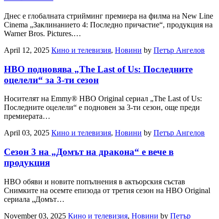
Днес е глобалната стрийминг премиера на филма на New Line
Cinema „Заклинанието 4: Последно причастие“, продукция на
Warner Bros. Pictures.…
April 12, 2025
Кино и телевизия
,
Новини
by
Петър Ангелов
HBO подновява „The Last of Us: Последните
оцелели“ за 3-ти сезон
Носителят на Emmy® HBO Original сериал „The Last of Us:
Последните оцелели“ е подновен за 3-ти сезон, още преди
премиерата…
April 03, 2025
Кино и телевизия
,
Новини
by
Петър Ангелов
Сезон 3 на „Домът на дракона“ е вече в
продукция
HBO обяви и новите попълнения в актьорския състав
Снимките на осемте епизода от третия сезон на HBO Original
сериала „Домът…
November 03, 2025
Кино и телевизия
,
Новини
by
Петър