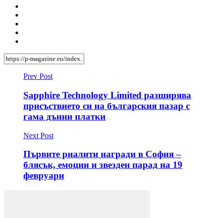
Prev Post
Sapphire Technology Limited разширява
присъствието си на българския пазар с
гама дънни платки
Next Post
Първите риалити награди в София –
блясък, емоции и звезден парад на 19
февруари