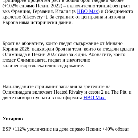
Трицифрен процентен ръст в общия брой гледани часове
(+102% спрямо Пекин 2022) – включително трицифрен ръст
във Франция, Германия, Италия (в
HBO Max
) и Обединеното
кралство (discovery+). За страните от централна и източна
Европа няма исторически данни.
Броят на абонатите, които гледат съдържание от Милано-
Корина 2026, надхвърли броя на тези, които са гледали цялата
Олимпиада в Пекин 2022 само за 3 дни. Абонатите, които
гледат Олимпиадата, гледат и значително
количестворазвлекателно съдържание.
Най-гледаните стрийминг заглавия за зрителите на
Олимпиадата включват Heated Rivalry и сезон 2 на The Pitt, и
двете наскоро пуснати в платформата
HBO Max.
Унгария:
ESP +112% увеличение на дела спрямо Пекин; +40% обхват