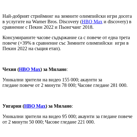
Най-добрият стрийминг на зимните олимпийски игри досега
в услугите на Warner Bros. Discovery (
HBO Max
и discovery) в
сравнение с Пекин 2022 и Пьонгчанг 2018.
Консумираните часове съдържание са с повече от една трета
повече (+39% в сравнение със Зимните олимпийски игри в
Пекин 2022 на същия етап).
Чехия (
HBO Max
) за Милано
:
Уникални зрители на видео 155 000; акаунти за
гледане повече от 2 минути 78 000; Часове гледане 281 000.
Унгария (
HBO Max
) за Милано
:
Уникални зрители на видео 95 000; акаунти за гледане повече
от 2 минути 50 000; Часове гледане 221 000.