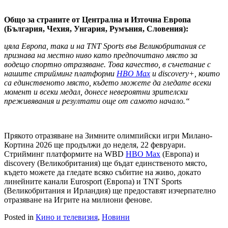
Общо за страните от Централна и Източна Европа
(България, Чехия, Унгария, Румъния, Словения):
цяла Европа, така и на TNT Sports във Великобритания се
признава на местно ниво като предпочитано място за
водещо спортно отразяване. Това качество, в съчетание с
нашите стрийминг платформи
HBO Max
и discovery+, които
са единственото място, където можете да гледате всеки
момент и всеки медал, донесе невероятни зрителски
преживявания и резултати още от самото начало.“
Прякото отразяване на Зимните олимпийски игри Милано-
Кортина 2026 ще продължи до неделя, 22 февруари.
Стрийминг платформите на WBD
HBO Max
(Европа) и
discovery (Великобритания) ще бъдат единственото място,
където можете да гледате всяко събитие на живо, докато
линейните канали Eurosport (Европа) и TNТ Sports
(Великобритания и Ирландия) ще предоставят изчерпателно
отразяване на Игрите на милиони фенове.
Posted in
Кино и телевизия
,
Новини