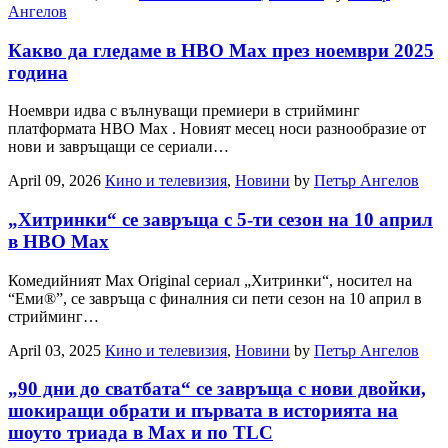
Ангелов
Какво да гледаме в HBO Max през ноември 2025
година
Ноември идва с вълнуващи премиери в стрийминг
платформата HBO Max . Новият месец носи разнообразие от
нови и завръщащи се сериали…
April 09, 2026
Кино и телевизия
,
Новини
by
Петър Ангелов
„Хитринки“ се завръща с 5-ти сезон на 10 април
в HBO Max
Комедийният Max Original сериал „Хитринки“, носител на
“Еми®”, се завръща с финалния си пети сезон на 10 април в
стрийминг…
April 03, 2025
Кино и телевизия
,
Новини
by
Петър Ангелов
„90 дни до сватбата“ се завръща с нови двойки,
шокиращи обрати и първата в историята на
шоуто триада в Max и по TLC