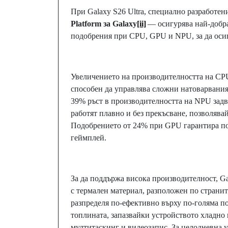
При Galaxy S26 Ultra, специално разработе
Platform за Galaxy
[ii]
— осигурява най-добра
подобрения при CPU, GPU и NPU, за да осиг
Увеличението на производителността на CP
способен да управлява сложни натоварвания
39% ръст в производителността на NPU задв
работят плавно и без прекъсване, позволяв
Подобрението от 24% при GPU гарантира по
геймплей.
За да поддържа висока производителност, Ga
с термален материал, разположен по странит
разпределя по-ефективно върху по-голяма п
топлината, запазвайки устройството хладно 
мултитаскинг и видеозапис. За целодневна у