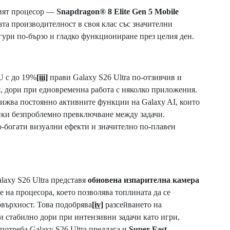
ният процесор —
Snapdragon® 8 Elite Gen 5 Mobile
та производителност в своя клас със значителни
ури по-бързо и гладко функциониране през целия ден.
U с до 19%
[iii]
прави Galaxy S26 Ultra по-отзивчив и
, дори при едновременна работа с няколко приложения.
ижва постоянно активните функции на Galaxy AI, които
айки безпроблемно превключване между задачи.
-богати визуални ефекти и значително по-плавен
laxy S26 Ultra представя
обновена изпарителна камера
е на процесора, което позволява топлината да се
овърхност. Това подобрява
[iv]
разсейването на
и стабилно дори при интензивни задачи като игри,
потреба Galaxy S26 Ultra предлага и
Super Fast