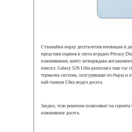
Стъпвайки върху десетилетия иновации в ди
представя първия в света вграден Privacy Di
изживявания, която затвърждава ангажимент
пиксел. Galaxy S26 Ultra разполага още със
термална система, осигуряващи по-бърза и п
най-тънкия Ultra модел досега.
Заедно, тези решения позволяват на серият
изживяване досега.