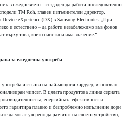
ник в ежедневието – създаден да работи последователно
, сподели TM Roh, главен изпълнителен директор,
Device eXperience (DX) в Samsung Electronics. „При
 леко и естествено – да работи незабележимо във фонов
рат върху това, което наистина има значение.“
рана за ежедневна употреба
а употреба и стъпва на най-мощния хардуер, използван
рсонализиран чипсет. В цялата продуктова линия серията
производителността, енергийната ефективност и
оето гарантира плавно и безпроблемно изпълнение дори
ите да могат уверено да разчитат на своето устройство,