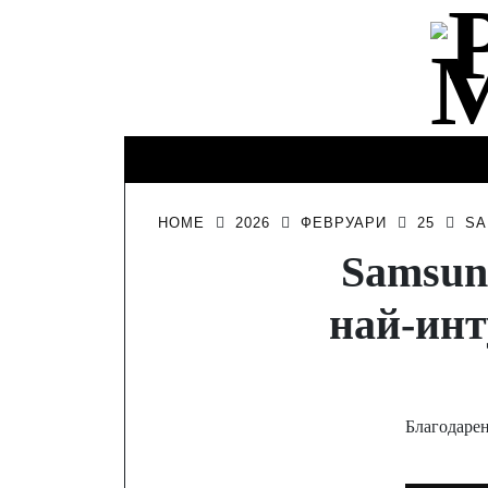
Skip
to
content
КИНО И
ИНТЕРЕСНО
ЛИЧНО
ТЕЛЕВИЗИЯ
HOME
2026
ФЕВРУАРИ
25
SA
Samsun
най-инт
Благодарен