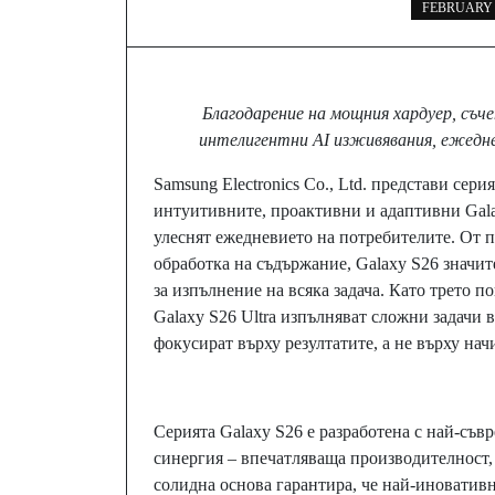
FEBRUARY 2
Благодарение на мощния хардуер, съч
интелигентни AI изживявания, ежеднев
Samsung Electronics Co., Ltd. представи сери
интуитивните, проактивни и адаптивни Gal
улеснят ежедневието на потребителите. От 
обработка на съдържание, Galaxy S26 значи
за изпълнение на всяка задача. Като трето п
Galaxy S26 Ultra изпълняват сложни задачи 
фокусират върху резултатите, а не върху нач
Серията Galaxy S26 е разработена с най-съв
синергия – впечатляваща производителност, 
солидна основа гарантира, че най-иноватив