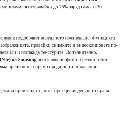
о минимум, осигурявайки до 75% заряд само за 30
Samsung подобряват визуалното изживяване. Функцията
зображенията, правейки снимките и видеоклиповете по-
е детайли и изглажда текстурите. Допълнително,
mDNIe) на Samsung
осигурява по-фини и реалистични
оляма прецизност спрямо предишното поколение.
деждна производителност през целия ден, като правят