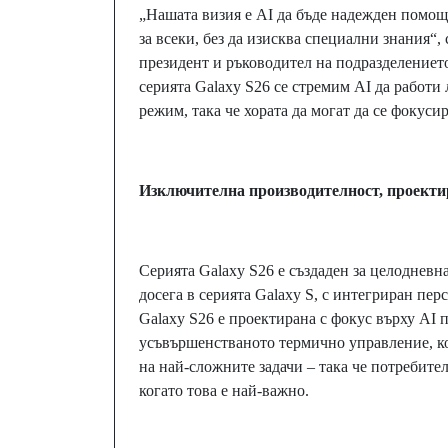
„Нашата визия е AI да бъде надежден помощ
за всеки, без да изисква специални знания“
президент и ръководител на подразделението 
серията Galaxy S26 се стремим AI да работи
режим, така че хората да могат да се фокуси
Изключителна производителност, проекти
Серията Galaxy S26 е създаден за целодневн
досега в серията Galaxy S, с интегриран пе
Galaxy S26 е проектирана с фокус върху AI 
усъвършенстваното термично управление, к
на най-сложните задачи – така че потребител
когато това е най-важно.