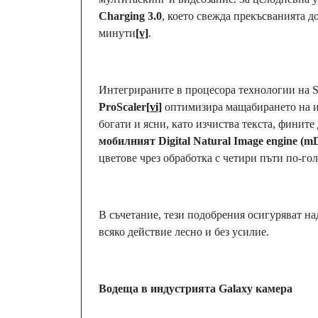
Charging 3.0
, което свежда прекъсванията д
минути
[v]
.
Интегрираните в процесора технологии на 
ProScaler
[vi]
оптимизира мащабирането на и
богати и ясни, като изчиства текста, финит
мобилният
Digital Natural Image engine (
цветове чрез обработка с четири пъти по-г
В съчетание, тези подобрения осигуряват на
всяко действие лесно и без усилие.
Водеща в индустрията Galaxy камера