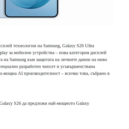
сплей технологии на Samsung, Galaxy S26 Ultra
splay за мобилни устройства – нова категория дисплей
а на Samsung към защитата на личните данни на ниво
 специално разработен чипсет и усъвършенствана
о-мощна AI производителност – всичко това, събрано в
а Galaxy S26 да предложи най-мощното Galaxy