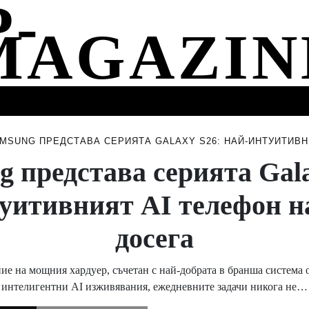
СТИ
МУЗИКА
СПОРТ
НОВИНИ
СЪБИТИЯ
MSUNG ПРЕДСТАВА СЕРИЯТА GALAXY S26: НАЙ-ИНТУИТИВН
g представа серията Gala
уитивният AI телефон н
досега
ие на мощния хардуер, съчетан с най-добрата в бранша система 
интелигентни AI изживявания, ежедневните задачи никога не…