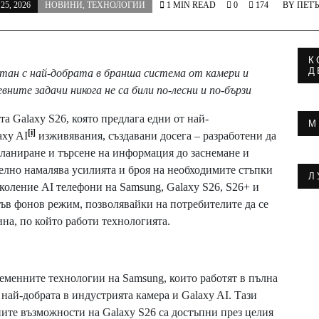
5, 2026
НОВИНИ
,
ТЕХНОЛОГИИ
1 MIN READ
0
174
BY
ПЕТЪ
К
Д
етан с най-добрата в бранша система от камери и
ните задачи никога не са били по-лесни и по-бързи
ята Galaxy S26, която предлага едни от най-
М
[i]
axy AI
изживявания, създавани досега – разработени да
планиране и търсене на информация до заснемане и
телно намалява усилията и броя на необходимите стъпки
Л
околение AI телефони на Samsung, Galaxy S26, S26+ и
във фонов режим, позволявайки на потребителите да се
ина, по който работи технологията.
ременните технологии на Samsung, които работят в пълна
най-добрата в индустрията камера и Galaxy AI. Тази
ните възможности на Galaxy S26 са достъпни през целия