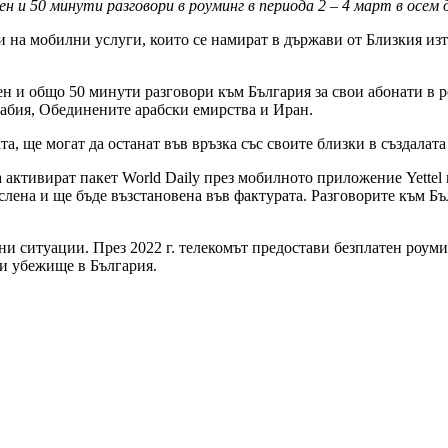
н и 50 минути разговори в роуминг в периода 2 – 4 март в осем
ти на мобилни услуги, които се намират в държави от Близкия из
 и общо 50 минути разговори към България за свои абонати в ро
рабия, Обединените арабски емирства и Иран.
а, ще могат да останат във връзка със своите близки в създалата
а активират пакет World Daily през мобилното приложение Yette
ислена и ще бъде възстановена във фактурата. Разговорите към Б
ни ситуации. През 2022 г. телекомът предостави безплатен роуми
и убежище в България.