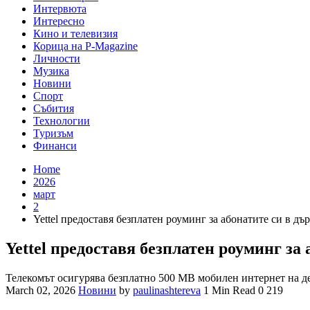
Интервюта
Интересно
Кино и телевизия
Корица на P-Magazine
Личности
Музика
Новини
Спорт
Събития
Технологии
Туризъм
Финанси
Home
2026
март
2
Yettel предоставя безплатен роуминг за абонатите си в дъ
Yettel предоставя безплатен роуминг за
Телекомът осигурява безплатно 500 MВ мобилен интернет на де
March 02, 2026
Новини
by
paulinashtereva
1 Min Read
0
219