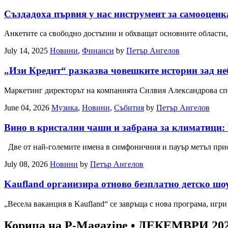
Създадоха първия у нас инструмент за самооценк
Анкетите са свободно достъпни и обхващат основните области
July 14, 2025
Новини
,
Финанси
by
Петър Ангелов
„Изи Кредит“ разказва човешките истории зад не
Маркетинг директорът на компанията Силвия Александрова сп
June 04, 2026
Музика
,
Новини
,
Събития
by
Петър Ангелов
Вино в кристални чаши и забрана за климатици: K
Две от най-големите имена в симфоничния и пауър метъл при
July 08, 2026
Новини
by
Петър Ангелов
Kaufland организира отново безплатно детско шоу
„Весела ваканция в Kaufland“ се завръща с нова програма, иг
Корица на P-Magazine • ДЕКЕМВРИ 20