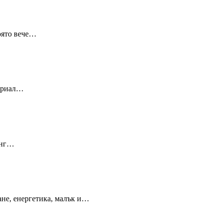
оято вече…
сериал…
инг…
ане, енергетика, малък и…