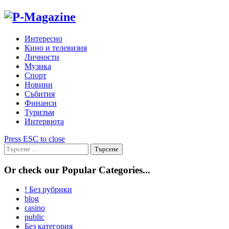
Skip
to
content
Интересно
Кино и телевизия
Личности
Музика
Спорт
Новини
Събития
Финанси
Туризъм
Интервюта
Press ESC to close
Търсене
за:
Or check our Popular Categories...
! Без рубрики
blog
casino
public
Без категория