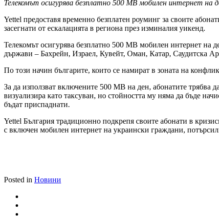
Телекомът осигурява безплатно 500 MВ мобилен интернет на де
Yettel предоставя временно безплатен роуминг за своите абона
засегнати от ескалацията в региона през изминалия уикенд.
Телекомът осигурява безплатно 500 MВ мобилен интернет на ден
държави – Бахрейн, Израел, Кувейт, Оман, Катар, Саудитска А
По този начин българите, които се намират в зоната на конфликт
За да използват включените 500 MB на ден, абонатите трябва д
визуализира като таксуван, но стойността му няма да бъде нач
бъдат приспаднати.
Yettel България традиционно подкрепя своите абонати в кризис
с включен мобилен интернет на украински граждани, потърсил
Posted in
Новини