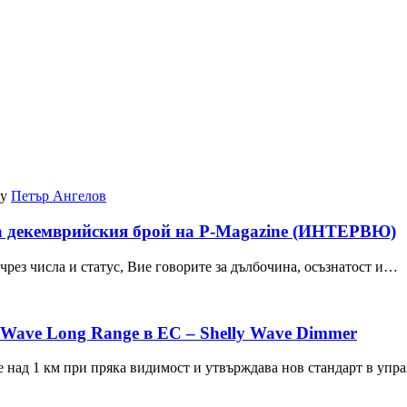
by
Петър Ангелов
на декемврийския брой на P-Magazine (ИНТЕРВЮ)
 чрез числа и статус, Вие говорите за дълбочина, осъзнатост и…
Z-Wave Long Range в ЕС – Shelly Wave Dimmer
е над 1 км при пряка видимост и утвърждава нов стандарт в уп