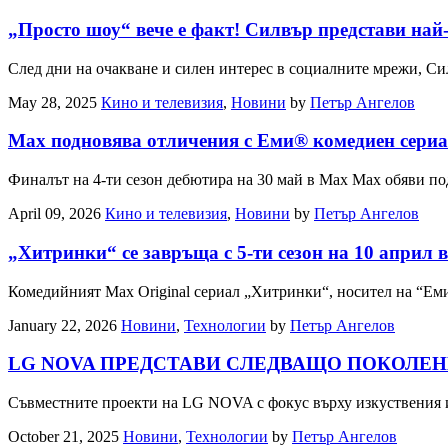
„Просто шоу“ вече е факт! Силвър представи най
След дни на очакване и силен интерес в социалните мрежи, Си
May 28, 2025
Кино и телевизия
,
Новини
by
Петър Ангелов
Max подновява отличения с Еми® комедиен сериа
Финалът на 4-ти сезон дебютира на 30 май в Max Max обяви 
April 09, 2026
Кино и телевизия
,
Новини
by
Петър Ангелов
„Хитринки“ се завръща с 5-ти сезон на 10 април
Комедийният Max Original сериал „Хитринки“, носител на “Еми
January 22, 2026
Новини
,
Технологии
by
Петър Ангелов
LG NOVA ПРЕДСТАВИ СЛЕДВАЩО ПОКОЛЕНИ
Съвместните проекти на LG NOVA с фокус върху изкуствения ин
October 21, 2025
Новини
,
Технологии
by
Петър Ангелов