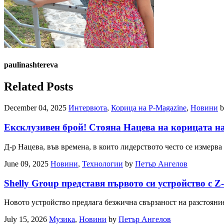
paulinashtereva
Related Posts
December 04, 2025
Интервюта
,
Корица на P-Magazine
,
Новини
Ексклузивен брой! Стояна Нацева на корицата 
Д-р Нацева, във времена, в които лидерството често се измерва
June 09, 2025
Новини
,
Технологии
by
Петър Ангелов
Shelly Group представя първото си устройство с 
Новото устройство предлага безжична свързаност на разстояни
July 15, 2026
Музика
,
Новини
by
Петър Ангелов