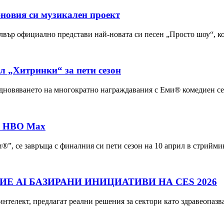
-новия си музикален проект
лвър официално представи най-новата си песен „Просто шоу“, к
л „Хитринки“ за пети сезон
подновяването на многократно награждавания с Еми® комедиен 
 в HBO Max
®”, се завръща с финалния си пети сезон на 10 април в стрийм
Е AI БАЗИРАНИ ИНИЦИАТИВИ НА CES 2026
телект, предлагат реални решения за сектори като здравеопазв