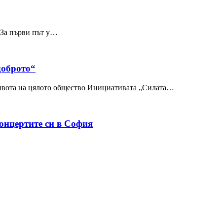
 За първи път у…
доброто“
живота на цялото общество Инициативата „Силата…
концертите си в София