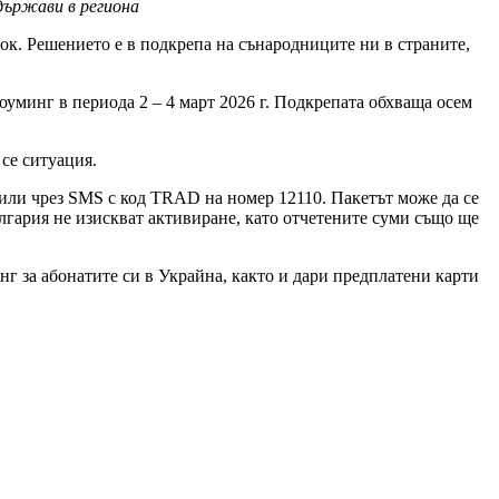
 държави в региона
ток. Решението е в подкрепа на сънародниците ни в страните,
уминг в периода 2 – 4 март 2026 г. Подкрепата обхваща осем
 се ситуация.
l или чрез SMS с код TRAD на номер 12110. Пакетът може да се
ългария не изискват активиране, като отчетените суми също ще
нг за абонатите си в Украйна, както и дари предплатени карти