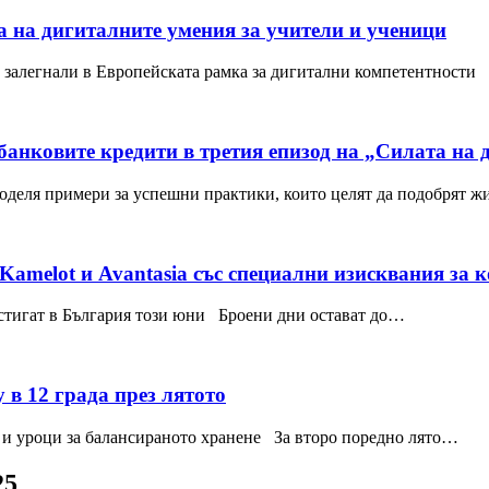
а на дигиталните умения за учители и ученици
, залегнали в Европейската рамка за дигитални компетентности
банковите кредити в третия епизод на „Силата на 
оделя примери за успешни практики, които целят да подобрят 
amelot и Avantasia със специални изисквания за 
стигат в България този юни Броени дни остават до…
 в 12 града през лятото
ри и уроци за балансираното хранене За второ поредно лято…
25