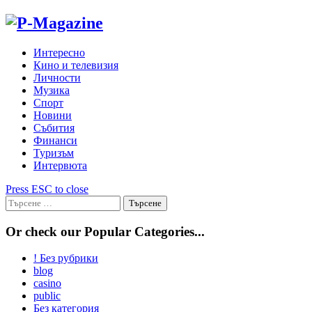
Skip
to
content
Интересно
Кино и телевизия
Личности
Музика
Спорт
Новини
Събития
Финанси
Туризъм
Интервюта
Press ESC to close
Търсене
за:
Or check our Popular Categories...
! Без рубрики
blog
casino
public
Без категория