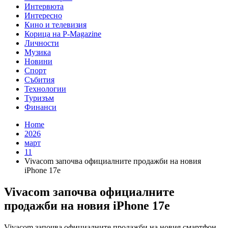
Интервюта
Интересно
Кино и телевизия
Корица на P-Magazine
Личности
Музика
Новини
Спорт
Събития
Технологии
Туризъм
Финанси
Home
2026
март
11
Vivacom започва официалните продажби на новия
iPhone 17e
Vivacom започва официалните
продажби на новия iPhone 17e
Vivacom започва официалните продажби на новия смартфон