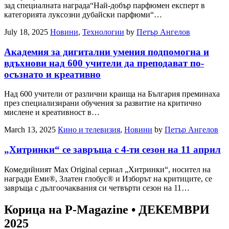
зад специалната награда“Най-добър парфюмен експерт в
категорията луксозни дубайски парфюми“…
July 18, 2025
Новини
,
Технологии
by
Петър Ангелов
Академия за дигитални умения подпомогна и
вдъхнови над 600 учители да преподават по-
осъзнато и креативно
Над 600 учители от различни краища на България преминаха
през специализирани обучения за развитие на критично
мислене и креативност в…
March 13, 2025
Кино и телевизия
,
Новини
by
Петър Ангелов
„Хитринки“ се завръща с 4-ти сезон на 11 април
Комедийният Max Original сериал „Хитринки“, носител на
награди Еми®, Златен глобус® и Изборът на критиците, се
завръща с дългоочаквания си четвърти сезон на 11…
Корица на P-Magazine • ДЕКЕМВРИ
2025