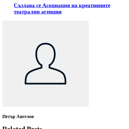
Създава се Асоциация на креативните
театрални агенции
Петър Ангелов