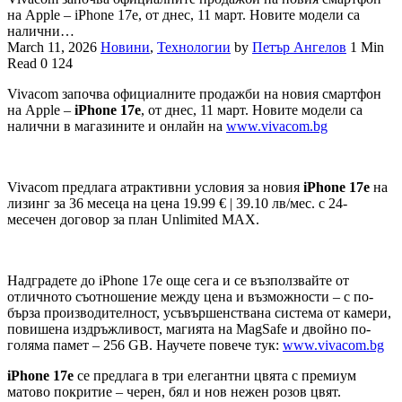
на Apple – iPhone 17e, от днес, 11 март. Новите модели са
налични…
March 11, 2026
Новини
,
Технологии
by
Петър Ангелов
1 Min
Read
0
124
Vivacom започва официалните продажби на новия смартфон
на Apple –
iPhone 17e
, от днес, 11 март. Новите модели са
налични в магазините и онлайн на
www.vivacom.bg
Vivacom предлага атрактивни условия за новия
iPhone 17e
на
лизинг за 36 месеца на цена 19.99 € | 39.10 лв/мес. с 24-
месечен договор за план Unlimited MAX.
Надградете до iPhone 17e още сега и се възползвайте от
отличното съотношение между цена и възможности – с по-
бърза производителност, усъвършенствана система от камери,
повишена издръжливост, магията на MagSafe и двойно по-
голяма памет – 256 GB. Научете повече тук:
www.vivacom.bg
iPhone 17e
се предлага в три елегантни цвята с премиум
матово покритие – черен, бял и нов нежен розов цвят.