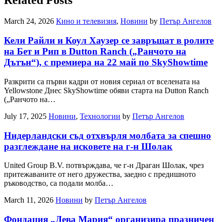
Related Posts
March 24, 2026
Кино и телевизия
,
Новини
by
Петър Ангелов
Кели Райли и Коул Хаузер се завръщат в ролите
на Бет и Рип в Dutton Ranch („Ранчото на
Дътън“), с премиера на 22 май по SkyShowtime
Разкрити са първи кадри от новия сериал от вселената на
Yellowstone Днес SkyShowtime обяви старта на Dutton Ranch
(„Ранчото на…
July 17, 2025
Новини
,
Технологии
by
Петър Ангелов
Нидерландски съд отхвърля молбата за спешно
разглеждане на исковете на г-н Шолак
United Group B.V. потвърждава, че г-н Драган Шолак, чрез
притежаваните от него дружества, заедно с предишното
ръководство, са подали молба…
March 11, 2026
Новини
by
Петър Ангелов
Фондация „Дева Мария“ организира празничен