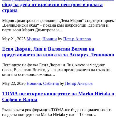
обяд за деца от кризисни центрове в цялата
страна
Мария Димитрова и фондация „Дева Мария“ стартират проект
„Великденски обяд“ – покана към доброволци, дарители и
партньори Мария Димитрова и…
May 21, 2025
Музика
,
Новини
by
Петър Ангелов
Есил Дюран, Лия и Валентин Велчев на
представянето на книгата за Аспарух Лешников
Легендите на фолка Есил Дюран и Лия, както и младият
певец Валентин Велчев, уважиха представянето на първата
книга за основоположника…
May 22, 2026
Новини
,
Събития
by
Петър Ангелов
ТОМА ще открие концертите на Marko Hietala в
София и Варна
Българската рок формация ТОМА ще бъде специален гост и
на двата концерта на Marko Hietala у нас – 17 юли…