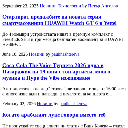
September 23, 2025
Новини
,
Технологии
by
Петър Ангелов
Стартират продажбите на новата серия
смартчасовници HUAWEI Watch GT 6 в Yettel
До 4 ноември устройствата идват в премиум комплект с
FreeBuds SE 3 и три месеца безплатен абонамент за HUAWEI
Health+…
June 10, 2026
Новини
by
paulinashtereva
Coca-Cola The Voice Турнето 2026 идва в
Пазарджик на 19 юни с топ артисти, много
музика и Hype the Vibe изживяване
Активностите в парк „Острова“ ще започнат още от 16:00 часа
с много изненади и награди, а началото на концерта е…
February 02, 2026
Новини
by
paulinashtereva
Когато арабският лукс говори вместо теб
Не пропускайте специалната ни статия с Ваня Колева – гласът