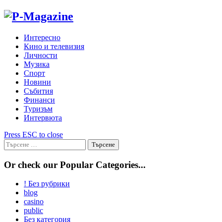
Skip
to
content
Интересно
Кино и телевизия
Личности
Музика
Спорт
Новини
Събития
Финанси
Туризъм
Интервюта
Press ESC to close
Търсене
за:
Or check our Popular Categories...
! Без рубрики
blog
casino
public
Без категория