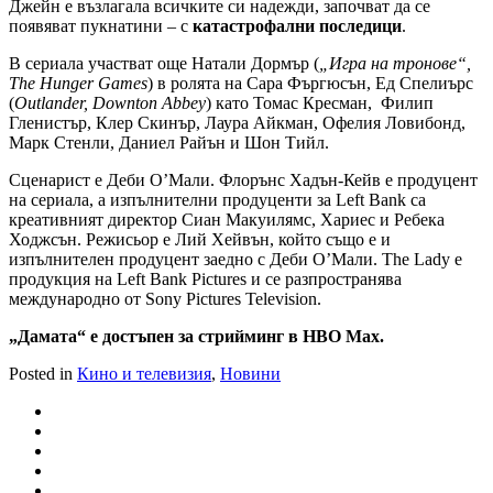
Джейн е възлагала всичките си надежди, започват да се
появяват пукнатини – с
катастрофални последици
.
В сериала участват още Натали Дормър (
„Игра на тронове“,
The Hunger Games
) в ролята на Сара Фъргюсън, Ед Спелиърс
(
Outlander, Downton Abbey
) като Томас Кресман, Филип
Гленистър, Клер Скинър, Лаура Айкман, Офелия Ловибонд,
Марк Стенли, Даниел Райън и Шон Тийл.
Сценарист е Деби О’Мали. Флорънс Хадън-Кейв е продуцент
на сериала, а изпълнителни продуценти за Left Bank са
креативният директор Сиан Макуилямс, Хариес и Ребека
Ходжсън. Режисьор е Лий Хейвън, който също е и
изпълнителен продуцент заедно с Деби О’Мали. The Lady е
продукция на Left Bank Pictures и се разпространява
международно от Sony Pictures Television.
„Дамата“ е достъпен за стрийминг в HBO Max.
Posted in
Кино и телевизия
,
Новини