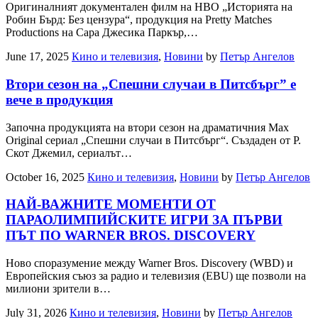
Оригиналният документален филм на HBO „Историята на
Робин Бърд: Без цензура“, продукция на Pretty Matches
Productions на Сара Джесика Паркър,…
June 17, 2025
Кино и телевизия
,
Новини
by
Петър Ангелов
Втори сезон на „Спешни случаи в Питсбърг” е
вече в продукция
Започна продукцията на втори сезон на драматичния Max
Original сериал „Спешни случаи в Питсбърг“. Създаден от Р.
Скот Джемил, сериалът…
October 16, 2025
Кино и телевизия
,
Новини
by
Петър Ангелов
НАЙ-ВАЖНИТЕ МОМЕНТИ ОТ
ПАРАОЛИМПИЙСКИТЕ ИГРИ ЗА ПЪРВИ
ПЪТ ПО WARNER BROS. DISCOVERY
Ново споразумение между Warner Bros. Discovery (WBD) и
Европейския съюз за радио и телевизия (EBU) ще позволи на
милиони зрители в…
July 31, 2026
Кино и телевизия
,
Новини
by
Петър Ангелов