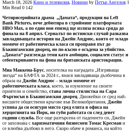
March 18, 2026
Кино и телевизия
,
Новини
by
Петър Ангелов
1
Min Read
0
142
Четирисерийната драма „Дамата“, продукция на Left
Bank Pictures, вече дебютира в стрийминг платформата
HBO Max, а по един нов епизод ще излиза всяка сряда до
финала на 8 април. Сериалът по истински случай разказва
завладяващата история на Джейн Андрюс, която от младо
момиче от работническа класа си проправя път до
Бъкингамския дворец, но по-късно е осъдена за убийство.
„Дамата“ разглежда теми като амбиция, социален статус и
себеоткриването на фона на британската аристокрация.
Миа Маккена-Брус
, носителка на наградата „Изгряваща
звезда“ на БАФТА за 2024 г., внася завладяваща дълбочина в
образа на
Джейн Андрюс
–
младо момиче от
работническата класа
, което, за изумление на своите
приятели и семейство,
става лична стилистка на Сара
Фъргюсън в Бъкингамския дворец
. Движейки се сред най-
висшите обществени кръгове във Великобритания,
Джейн
успява да си осигури място сред елита в офиса на
херцогинята на Йорк, но губи работата си след девет
години служба.
Все още разтърсена от падението си, Джейн
се запознава с
харизматичния бизнесмен Томас Кресман
и
се влюбва дълбоко в него. Скоро обаче в романса, на който