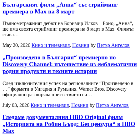
Българският филм „Анна“ със стрийминг
премиера в Max на 8 март
Пълнометражният дебют на Боримир Илков – Боно, „Анна“,
ще има своята стрийминг премиера на 8 март в Max. Филмът
става…
May 20, 2026
Кино и телевизия
,
Новини
by
Петър Ангелов
„Произведено в България“ премиерно по
Discovery Channel: пътешествие из емблематични
родни продукти и техните истории
След изключителния успех на регионалните “Произведено в
…” формати в Унгария и Румъния, Warner Bros. Discovery
официално разширява присъствието си…
July 03, 2026
Кино и телевизия
,
Новини
by
Петър Ангелов
Гледаме документалния HBO Original филм
„Историята на Робин Бърд: Без цензура“ в HBO
Max