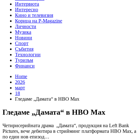
Интервюта
Интересно
Кино и телевизия
Корица на P-Magazine
Личности
Музика
Новини
Спорт
Събития
Технологии
Туризъм
Финанси
Home
2026
март
18
Гледаме „Дамата“ в HBO Max
Гледаме „Дамата“ в HBO Max
Четирисерийната драма „Дамата“, продукция на Left Bank
Pictures, вече дебютира в стрийминг платформата HBO Max, а
по един нов епизод…