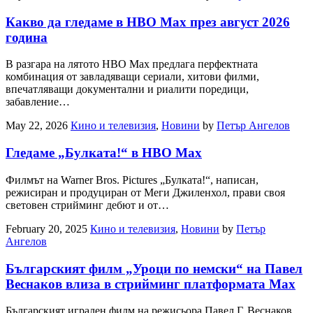
Какво да гледаме в HBO Max през август 2026
година
В разгара на лятото HBO Max предлага перфектната
комбинация от завладяващи сериали, хитови филми,
впечатляващи документални и риалити поредици,
забавление…
May 22, 2026
Кино и телевизия
,
Новини
by
Петър Ангелов
Гледаме „Булката!“ в HBO Max
Филмът на Warner Bros. Pictures „Булката!“, написан,
режисиран и продуциран от Меги Джиленхол, прави своя
световен стрийминг дебют и от…
February 20, 2025
Кино и телевизия
,
Новини
by
Петър
Ангелов
Българският филм „Уроци по немски“ на Павел
Веснаков влиза в стрийминг платформата Max
Българският игрален филм на режисьора Павел Г. Веснаков,