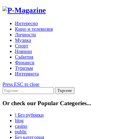
Skip
to
content
Интересно
Кино и телевизия
Личности
Музика
Спорт
Новини
Събития
Финанси
Туризъм
Интервюта
Press ESC to close
Търсене
за:
Or check our Popular Categories...
! Без рубрики
blog
casino
public
Без категория