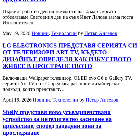
Първият работен ден на звездата е на 14 март, когато
отбелязваме Световния ден на съня Ивет Лалова заема поста
Изпълнителен…
May 19, 2026
Новини
,
Технологии
by
Петър Ангелов
LG ELECTRONICS ПРЕДСТАВЯ СЕРИЯТА СИ
ОТ ТЕЛЕВИЗОРИ ART TV, КЪДЕТО
ДИЗАЙНЪТ ОПРЕДЕЛЯ КАК ИЗКУСТВОТО
ЖИВЕЕ В ПРОСТРАНСТВОТО
Включваща Wallpaper телевизор, OLED evo G6 и Gallery TV,
серията Art TV на LG предлага различни дизайнерски
подходи, които представят…
April 16, 2026
Новини
,
Технологии
by
Петър Ангелов
Shelly представя ново усъвършенствано
устройство за интелигентно засичане на
присъствие, според зададени зони за
проследяване