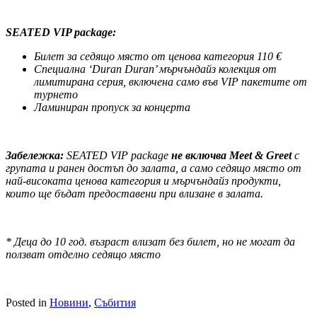
SEATED VIP package
:
Билет за седящо място от ценова категория
1
1
0 €
Специална
‘Duran Duran’
мърчъндайз колекция от
лимитирана серия
,
включена само във
VIP
пакетите от
турнето
Ламиниран пропуск за концерта
Забележка:
SEATED VIP package
не включва
Meet & Greet
с
групата и ранен достъп до залата, а само седящо място от
най-високата ценова категория и мърчъндайз продукти,
които ще бъдат предоставени при влизане в залата.
* Деца до 10 год. възраст влизат без билет, но не могат дa
ползват отделно седящо място
Posted in
Новини
,
Събития