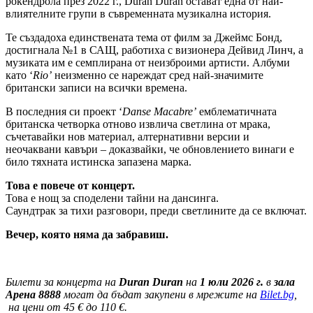
рокендрола през 2022 г., Duran Duran остават една от най-
влиятелните групи в съвременната музикална история.
Те създадоха единствената тема от филм за Джеймс Бонд,
достигнала №1 в САЩ, работиха с визионера Дейвид Линч, а
музиката им е семплирана от неизброими артисти. Албуми
като ‘
Rio
’
неизменно се нареждат сред най-значимите
британски записи на всички времена.
В последния си проект ‘
Danse Macabre’
емблематичната
британска четворка отново извлича светлина от мрака,
съчетавайки нов материал, алтернативни версии и
неочаквани кавъри – доказвайки, че обновлението винаги е
било тяхната истинска запазена марка.
Това е повече от концерт.
Това е нощ за споделени тайни на дансинга.
Саундтрак за тихи разговори, преди светлините да се включат.
Вечер, която няма да забравиш.
Билети за концерта на
Duran Duran
на
1
юли 2026 г.
в
зала
Арена 8888
могат да бъдат закупени в мрежите на
Bilet.bg
,
на цени от
45
€
до 1
1
0 €
.