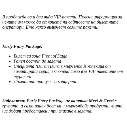
В продажба са и два вида
VIP
пакети. Повече информация за
цените им може да откриете на сайтовете на билетните
оператори. Ето какво включват самите пакети:
Early Entry Package
:
Билет за зона
Front of Stage
Ранен достъп до залата
Специална
‘Duran Duran’
мърчъндайз колекция от
лимитирана серия
,
включена само във
VIP
пакетите от
турнето
Ламиниран пропуск за концерта
Забележка:
Early Entry Package
не включва
Meet & Greet
с
групата, а само ранен достъп и мърчъндайз продукти, които
ще бъдат предоставени при влизане в залата.