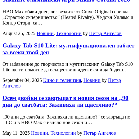
HBO Max обяви днес, че звездите от Crave Original сериала
„Страстно съперничество“ (Heated Rivalry), Хъдсън Уилямс и
Конър Стори, са…
August 25, 2025
Новини
,
Технологии
by
Петър Ангелов
Galaxy Tab S10 Lite: мултифункционален таблет
за всеки твой ден
От забавление до творчество и мултитаскинг, Galaxy Tab S10
Lite ще ти помогне да осъществиш идеите си и да бъдеш…
September 04, 2025
Кино и телевизия
,
Новини
by
Петър
Ангелов
Oсем двойки се завръщат в новия сезон на „90
дни до сватбата: Заживяха ли щастливо?“
„90 дни до сватбата: Заживяха ли щастливо?“ се завръща по
TLC и в HBO Max с изцяло нов сезон и…
May 11, 2025
Новини
,
Технологии
by
Петър Ангелов