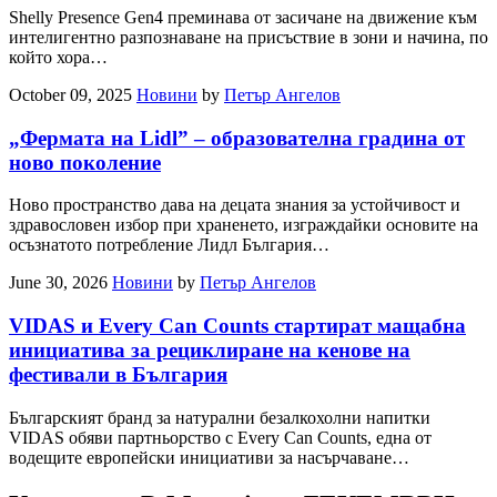
Shelly Presence Gen4 преминава от засичане на движение към
интелигентно разпознаване на присъствие в зони и начина, по
който хора…
October 09, 2025
Новини
by
Петър Ангелов
„Фeрмата на Lidl” – образователна градина от
ново поколение
Ново пространство дава на децата знания за устойчивост и
здравословен избор при храненето, изграждайки основите на
осъзнатото потребление Лидл България…
June 30, 2026
Новини
by
Петър Ангелов
VIDAS и Every Can Counts стартират мащабна
инициатива за рециклиране на кенове на
фестивали в България
Българският бранд за натурални безалкохолни напитки
VIDAS обяви партньорство с Every Can Counts, една от
водещите европейски инициативи за насърчаване…