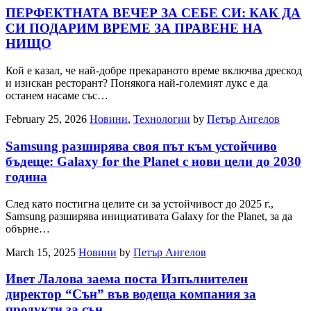
ПЕРФЕКТНАТА ВЕЧЕР ЗА СЕБЕ СИ: КАК ДА
СИ ПОДАРИМ ВРЕМЕ ЗА ПРАВЕНЕ НА
НИЩО
Кой е казал, че най-добре прекараното време включва дрескод
и изискан ресторант? Понякога най-големият лукс е да
останем насаме със…
February 25, 2026
Новини
,
Технологии
by
Петър Ангелов
Samsung разширява своя път към устойчиво
бъдеще: Galaxy for the Planet с нови цели до 2030
година
След като постигна целите си за устойчивост до 2025 г.,
Samsung разширява инициативата Galaxy for the Planet, за да
обърне…
March 15, 2025
Новини
by
Петър Ангелов
Ивет Лалова заема поста Изпълнителен
директор “Сън” във водеща компания за
продукти за сън