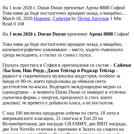
На 1 юли 2026 г. Duran Duran превземат Арена 8888 София!
Това няма да бъде носталгично връщане назад, а мащабно,…
March 18, 2026
Новини
,
Събития
by
Петър Ангелов
1 Min
Read
0
108
На
1
юли
2026
г.
Duran Duran
превземат
Арена 8888
София!
Това няма да бъде носталгично връщане назад, а мащабно,
кинематографично изживяване – място, където тъмнината
среща мелодията, а стилът се слива с пулса.
Групата пристига в София в оригиналния си състав –
Саймън
Льо Бон, Ник Роудс, Джон Тейлър и Роджър Тейлър
–
рядкост в съвременната музикална индустрия, особено за
банда от 80-те, която продължава да обикаля света
десетилетия по-късно. Водещите международни медии са
единодушни – в момента Duran Duran се намират в отлична
сценична форма, с енергия, прецизност и стил, които
доказват, че времето е добавило класа, а не носталгия.
С над 100 милиона продадени албума по света, 18 хита в
американските класации, 21 сингъла в Топ 20 на
Великобритания, две награди GRAMMY, две BRIT награди,
две Ivor Novello отличия и приемане в Залата на славата на