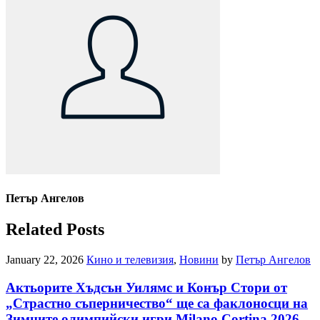
Петър Ангелов
Related Posts
January 22, 2026
Кино и телевизия
,
Новини
by
Петър Ангелов
Актьорите Хъдсън Уилямс и Конър Стори от
„Страстно съперничество“ ще са факлоносци на
Зимните олимпийски игри Milano Cortina 2026