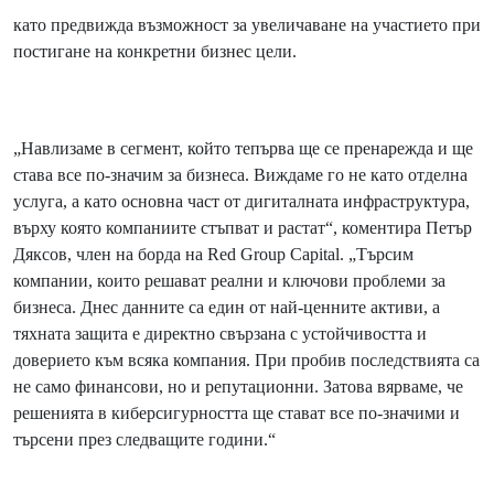
като предвижда възможност за увеличаване на участието при
постигане на конкретни бизнес цели.
„Навлизаме в сегмент, който тепърва ще се пренарежда и ще
става все по-значим за бизнеса. Виждаме го не като отделна
услуга, а като основна част от дигиталната инфраструктура,
върху която компаниите стъпват и растат“, коментира Петър
Дяксов, член на борда на Red Group Capital. „Търсим
компании, които решават реални и ключови проблеми за
бизнеса. Днес данните са един от най-ценните активи, а
тяхната защита е директно свързана с устойчивостта и
доверието към всяка компания. При пробив последствията са
не само финансови, но и репутационни. Затова вярваме, че
решенията в киберсигурността ще стават все по-значими и
търсени през следващите години.“