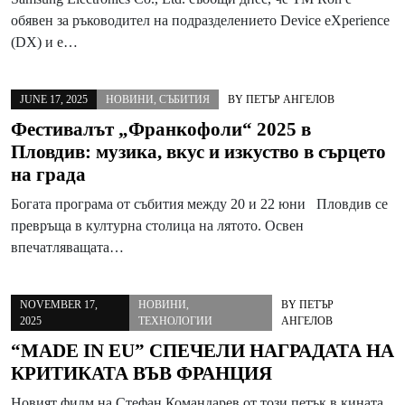
обявен за ръководител на подразделението Device eXperience
(DX) и е…
JUNE 17, 2025
НОВИНИ
,
СЪБИТИЯ
BY
ПЕТЪР АНГЕЛОВ
Фестивалът „Франкофоли“ 2025 в
Пловдив: музика, вкус и изкуство в сърцето
на града
Богата програма от събития между 20 и 22 юни Пловдив се
превръща в културна столица на лятото. Освен
впечатляващата…
NOVEMBER 17,
НОВИНИ
,
BY
ПЕТЪР
2025
ТЕХНОЛОГИИ
АНГЕЛОВ
“MADE IN EU” СПЕЧЕЛИ НАГРАДАТА НА
КРИТИКАТА ВЪВ ФРАНЦИЯ
Новият филм на Стефан Командарев от този петък в кината