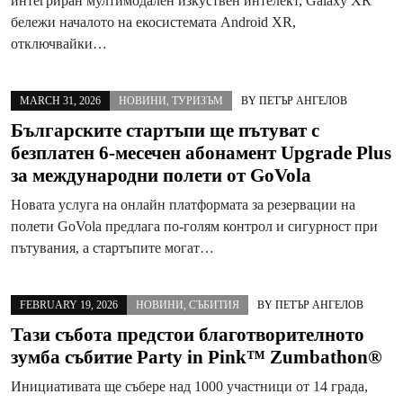
интегриран мултимодален изкуствен интелект, Galaxy XR
бележи началото на екосистемата Android XR,
отключвайки…
MARCH 31, 2026
НОВИНИ
,
ТУРИЗЪМ
BY
ПЕТЪР АНГЕЛОВ
Българските стартъпи ще пътуват с
безплатен 6-месечен абонамент Upgrade Plus
за международни полети от GoVola
Новата услуга на онлайн платформата за резервации на
полети GoVola предлага по-голям контрол и сигурност при
пътувания, а стартъпите могат…
FEBRUARY 19, 2026
НОВИНИ
,
СЪБИТИЯ
BY
ПЕТЪР АНГЕЛОВ
Тази събота предстои благотворителното
зумба събитие Party in Pink™ Zumbathon®
Инициативата ще събере над 1000 участници от 14 града,