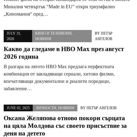
Миналия четвъртък “Made in EU” откри триумфално
„Киномания“ пред…
JULY 31,
КИНО И ТЕЛЕВИЗИЯ
,
BY
ПЕТЪР
2026
НОВИНИ
АНГЕЛОВ
Какво да гледаме в HBO Max през август
2026 година
В разгара на лятото HBO Max предлага перфектната
комбинация от завладяващи сериали, хитови филми,
впечатляващи документални и риалити поредици,
забавление…
JUNE 02, 2025
ЛИЧНОСТИ
,
НОВИНИ
BY
ПЕТЪР АНГЕЛОВ
Оксана Желяпова отново покори сърцата
на цяла Молдова със своето присъствие за
деня на детето