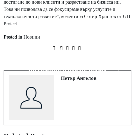
достигане до нови клиенти и разрастване на бизнеса ни.
Това ни позволява да се фокусираме върху услугите и
технологичното развитие“, коментира Сотир Христов от GIT
Protect.
Posted in
Новини
Prev Post
Next Post
Утре ще разкрият тайните на най-
Магазините на Vivacom ще бъдат с
голямото средновековно съкровище
празнично работно време
Петър Ангелов