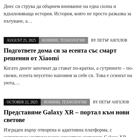
Днес си струва да обърнем внимание на една силна и
вдъхновяваща история. История, която не просто разказва за
пътуване, а…
AUGUST 25, 2025
НОВИНИ
,
ТЕХНОЛОГИИ
BY
ПЕТЪР АНГЕЛОВ
Подгответе дома си за есента със смарт
решения от Xiaomi
Когато дните започнат да стават по-кратки, а сутрините – по-
свежи, есента неусетно напомня за себе си. Това е сезонът на
уюта,…
OCTOBER 22, 2025
НОВИНИ
,
ТЕХНОЛОГИИ
BY
ПЕТЪР АНГЕЛОВ
Представяме Galaxy XR – портал към нови
светове
Изграден върху отворена и адаптивна платформа, с