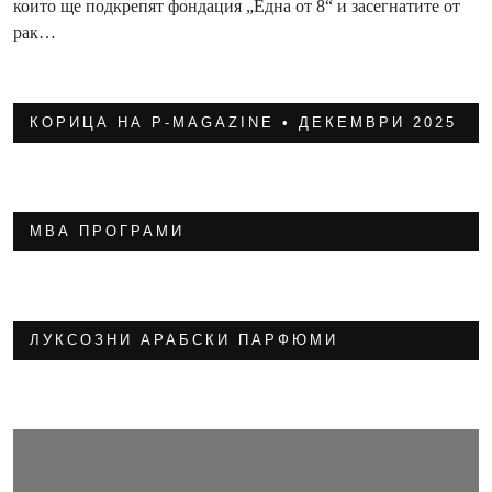
които ще подкрепят фондация „Една от 8“ и засегнатите от
рак…
КОРИЦА НА P-MAGAZINE • ДЕКЕМВРИ 2025
МВА ПРОГРАМИ
ЛУКСОЗНИ АРАБСКИ ПАРФЮМИ