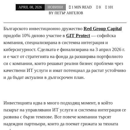
APRIL 08, 2026
НОВИНИ
1 MIN READ
0
101
BY
ПЕТЪР АНГЕЛОВ
Българското инвестиционно дружество
Red Group Capital
придоби 10% дялово участие в
GIT Protect
— софийска
компания, специализирана в системна интеграция и
киберсигурност. Сделката е финализирана на 3 април 2026 г.
и е част от стратегията на фонда да разширява портфолиото
си с компании, които решават реални бизнес проблеми чрез
качествени ИТ услуги и имат потенциал да растат устойчиво
и да бъдат актуални в дългосрочен план.
Инвестицията идва в много подходящ момент, в който
пазарът на управлявани ИТ услуги и системна интеграция се
развива с бързи темпове. Все повече компании търсят
надеждни партньори, които да поемат грижата за тяхната