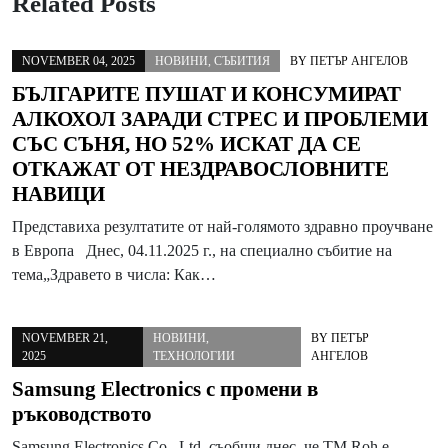
Related Posts
NOVEMBER 04, 2025
НОВИНИ
,
СЪБИТИЯ
BY
ПЕТЪР АНГЕЛОВ
БЪЛГАРИТЕ ПУШАТ И КОНСУМИРАТ
АЛКОХОЛ ЗАРАДИ СТРЕС И ПРОБЛЕМИ
СЪС СЪНЯ, НО 52% ИСКАТ ДА СЕ
ОТКАЖАТ ОТ НЕЗДРАВОСЛОВНИТЕ
НАВИЦИ
Представиха резултатите от най-голямото здравно проучване
в Европа Днес, 04.11.2025 г., на специално събитие на
тема„Здравето в числа: Как…
NOVEMBER 21,
НОВИНИ
,
BY
ПЕТЪР
2025
ТЕХНОЛОГИИ
АНГЕЛОВ
Samsung Electronics с промени в
ръководството
Samsung Electronics Co., Ltd. съобщи днес, че ТМ Roh е