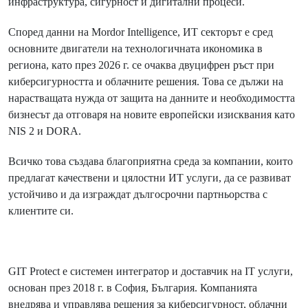
инфраструктура, сигурност и дигитални процеси.
Според данни на Mordor Intelligence, ИТ секторът е сред
основните двигатели на технологичната икономика в
региона, като през 2026 г. се очаква двуцифрен ръст при
киберсигурността и облачните решения. Това се дължи на
нарастващата нужда от защита на данните и необходимостта
бизнесът да отговаря на новите европейски изисквания като
NIS 2 и DORA.
Всичко това създава благоприятна среда за компании, които
предлагат качествени и цялостни ИТ услуги, да се развиват
устойчиво и да изграждат дългосрочни партньорства с
клиентите си.
GIT Protect е системен интегратор и доставчик на IT услуги,
основан през 2018 г. в София, България. Компанията
внедрява и управлява решения за киберсигурност, облачни