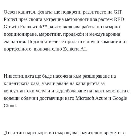
Освен капитал, фондът ще подкрепи развитието на GIT
Protect чрез своята вътрешна методология за растеж RED
Growth Framework™, която включва работа по пазарно
позициониране, маркетинг, продажби и международна
експанзия. Подходът вече се прилага в други компании от
портфолиото, включително Zenterra AI.
Инвестицията ще бъде насочена към разширяване на
клиентската база, увеличаване на капацитета за
консултантски услуги и задълбочаване на партньорствата с
водещи облачни доставчици като Microsoft Azure и Google
Cloud.
„Този тип партньорство съкращава значително времето за