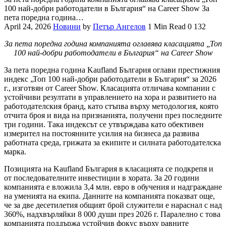
100 най-добри работодатели в България“ на Career Show За
пета поредна година…
April 24, 2026
Новини
by
Петър Ангелов
1 Min Read
0
132
За пета поредна година компанията оглавява класацията „Топ
100 най-добри работодатели в България“ на Career Show
За пета поредна година Kaufland България оглави престижния
индекс „Топ 100 най-добри работодатели в България“ за 2026
г., изготвян от Career Show. Класацията отличава компании с
устойчиви резултати в управлението на хора и развитието на
работодателския бранд, като стъпва върху методология, която
отчита броя и вида на признанията, получени през последните
три години. Така индексът се утвърждава като обективен
измерител на постоянните усилия на бизнеса да развива
работната среда, грижата за екипите и силната работодателска
марка.
Позицията на Kaufland България в класацията се подкрепя и
от последователните инвестиции в хората. За 20 години
компанията е вложила 3,4 млн. евро в обучения и надграждане
на уменията на екипа. Данните на компанията показват още,
че за две десетилетия общият брой служители е нараснал с над
360%, надхвърляйки 8 000 души през 2026 г. Паралелно с това
компанията поддържа устойчив фокус върху равните