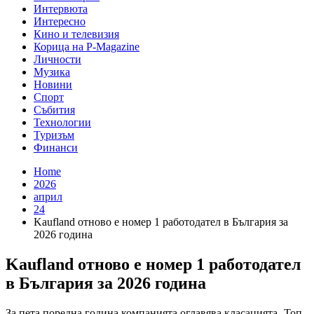
Интервюта
Интересно
Кино и телевизия
Корица на P-Magazine
Личности
Музика
Новини
Спорт
Събития
Технологии
Туризъм
Финанси
Home
2026
април
24
Kaufland отново е номер 1 работодател в България за
2026 година
Kaufland отново е номер 1 работодател
в България за 2026 година
За пета поредна година компанията оглавява класацията „Топ