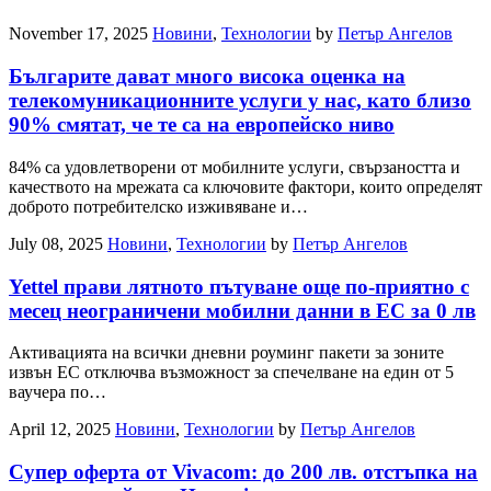
November 17, 2025
Новини
,
Технологии
by
Петър Ангелов
Българите дават много висока оценка на
телекомуникационните услуги у нас, като близо
90% смятат, че те са на европейско ниво
84% са удовлетворени от мобилните услуги, свързаността и
качеството на мрежата са ключовите фактори, които определят
доброто потребителско изживяване и…
July 08, 2025
Новини
,
Технологии
by
Петър Ангелов
Yettel прави лятното пътуване още по-приятно с
месец неограничени мобилни данни в ЕС за 0 лв
Активацията на всички дневни роуминг пакети за зоните
извън ЕС отключва възможност за спечелване на един от 5
ваучера по…
April 12, 2025
Новини
,
Технологии
by
Петър Ангелов
Супер оферта от Vivacom: до 200 лв. отстъпка на