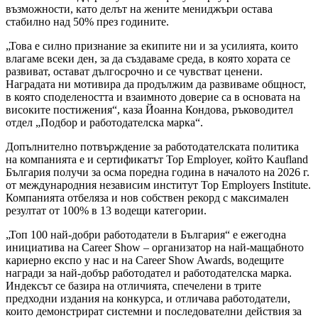
възможности, като делът на жените мениджъри остава
стабилно над 50% през годините.
„Това е силно признание за екипите ни и за усилията, които
влагаме всеки ден, за да създаваме среда, в която хората се
развиват, остават дългосрочно и се чувстват ценени.
Наградата ни мотивира да продължим да развиваме общност,
в която споделеността и взаимното доверие са в основата на
високите постижения“, каза Йоанна Кондова, ръководител
отдел „Подбор и работодателска марка“.
Допълнително потвърждение за работодателската политика
на компанията е и сертификатът Top Employer, който Kaufland
България получи за осма поредна година в началото на 2026 г.
от международния независим институт Top Employers Institute.
Компанията отбеляза и нов собствен рекорд с максимален
резултат от 100% в 13 водещи категории.
„Топ 100 най-добри работодатели в България“ е ежегодна
инициатива на Career Show – организатор на най-мащабното
кариерно експо у нас и на Career Show Awards, водещите
награди за най-добър работодател и работодателска марка.
Индексът се базира на отличията, спечелени в трите
предходни издания на конкурса, и отличава работодатели,
които демонстрират системни и последователни действия за