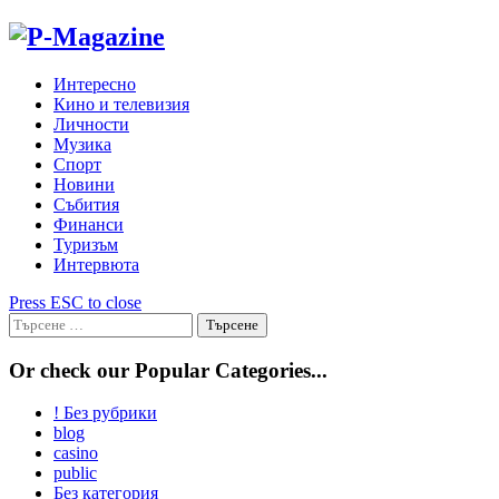
Skip
to
content
Интересно
Кино и телевизия
Личности
Музика
Спорт
Новини
Събития
Финанси
Туризъм
Интервюта
Press ESC to close
Търсене
за:
Or check our Popular Categories...
! Без рубрики
blog
casino
public
Без категория