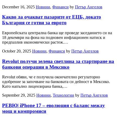
December 16, 2025
Новини
,
Финанси
by
Петър Ангелов
Какво да очакват пазарите от ЕЦБ, докато
България се готви за еврото
Европейската централна банка ще проведе заседанието си на
18 декември на фона на подновен инфлационен натиск и
предпазлив икономически растеж.…
October 20, 2025
Новини
,
Финанси
by
Петър Ангелов
Revolut получи зелена светлина за стартиране на
банкови операции в Мексико
Revolut обяви, че е получила окончателно регулаторно
одобрение за започване на банковата си дейност в Мексико.
Като напълно лицензирана банка,…
September 29, 2025
Новини
,
Технологии
by
Петър Ангелов
РЕВЮ| iPhone 17 – еволюция с баланс между
мощ и компромиси