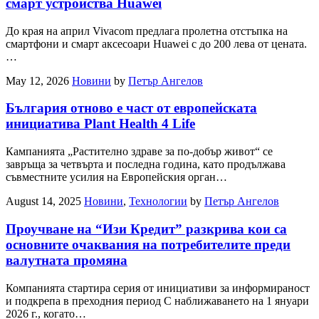
смарт устройства Huawei
До края на април Vivacom предлага пролетна отстъпка на
смартфони и смарт аксесоари Huawei с до 200 лева от цената.
…
May 12, 2026
Новини
by
Петър Ангелов
България отново е част от европейската
инициатива Plant Health 4 Life
Кампанията „Растително здраве за по-добър живот“ се
завръща за четвърта и последна година, като продължава
съвместните усилия на Европейския орган…
August 14, 2025
Новини
,
Технологии
by
Петър Ангелов
Проучване на “Изи Кредит” разкрива кои са
основните очаквания на потребителите преди
валутната промяна
Компанията стартира серия от инициативи за информираност
и подкрепа в преходния период С наближаването на 1 януари
2026 г., когато…