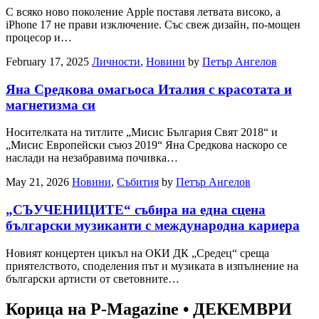
С всяко ново поколение Apple поставя летвата високо, а
iPhone 17 не прави изключение. Със свеж дизайн, по-мощен
процесор и…
February 17, 2025
Личности
,
Новини
by
Петър Ангелов
Яна Средкова омагьоса Италия с красотата и
магнетизма си
Носителката на титлите „Мисис България Свят 2018“ и
„Мисис Европейски съюз 2019“ Яна Средкова наскоро се
наслади на незабравима почивка…
May 21, 2026
Новини
,
Събития
by
Петър Ангелов
„СЪУЧЕНИЦИТЕ“ събира на една сцена
български музиканти с международна кариера
Новият концертен цикъл на ОКИ ДК „Средец“ среща
приятелството, споделения път и музиката в изпълнение на
български артисти от световните…
Корица на P-Magazine • ДЕКЕМВРИ