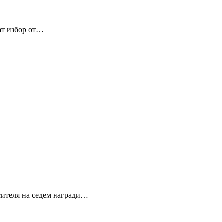
ат избор от…
сителя на седем награди…