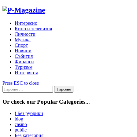
Skip
to
content
Интересно
Кино и телевизия
Личности
Музика
Спорт
Новини
Събития
Финанси
Туризъм
Интервюта
Press ESC to close
Търсене
за:
Or check our Popular Categories...
! Без рубрики
blog
casino
public
Без категория