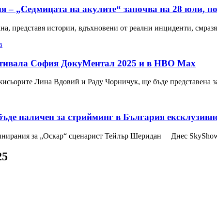
– „Седмицата на акулите“ започва на 28 юли, пон
ана, представя истории, вдъхновени от реални инциденти, смра
в
стивала София ДокуМентал 2025 и в HBO Max
ежисьорите Лина Вдовий и Раду Чорничук, ще бъде представена 
ъде наличен за стрийминг в България ексклузивно
оминирания за „Оскар“ сценарист Тейлър Шеридан Днес SkySho
25