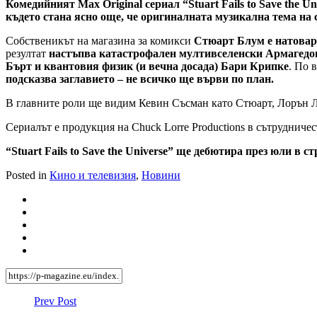
Комедийният Max Original сериал “Stuart Fails to Save the
където стана ясно още, че оригиналната музикална тема н
Собственикът на магазина за комикси
Стюарт Блум е натоваре
резултат
настъпва катастрофален мултивселенски Армагедо
Бърт и квантовия физик (и вечна досада) Бари Крипке
. По 
подсказва заглавието – не всичко ще върви по план.
В главните роли ще видим Кевин Съсман като Стюарт, Лорън Л
Сериалът е продукция на Chuck Lorre Productions в сътрудничес
“Stuart Fails to Save the Universe” ще дебютира през юли 
Posted in
Кино и телевизия
,
Новини
Prev Post