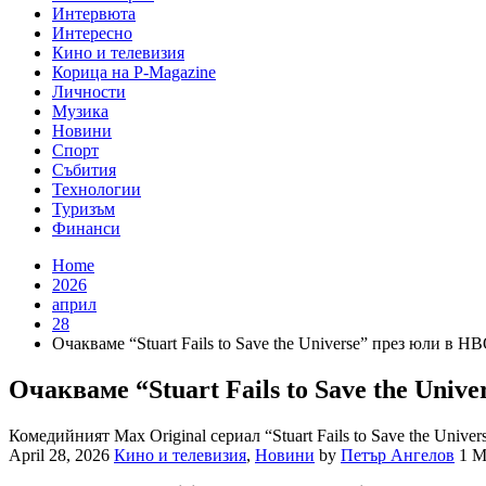
Интервюта
Интересно
Кино и телевизия
Корица на P-Magazine
Личности
Музика
Новини
Спорт
Събития
Технологии
Туризъм
Финанси
Home
2026
април
28
Очакваме “Stuart Fails to Save the Universe” през юли в H
Очакваме “Stuart Fails to Save the Uni
Комедийният Max Original сериал “Stuart Fails to Save the Un
April 28, 2026
Кино и телевизия
,
Новини
by
Петър Ангелов
1 M