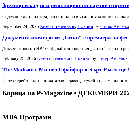
Зрелищни кадри и революционни научни открития 
Седемдневната одисея, посветена на върховния хищник на оке
September 24, 2025
Кино и телевизия
,
Новини
by
Петър Ангело
Документалният филм „Татко“ с премиера на фе
Документалната HBO Original копродукция „Татко“, дело на р
February 25, 2026
Кино и телевизия
,
Новини
by
Петър Ангелов
The Madison с Мишел Пфайфър и Кърт Ръсел ще б
Излезе трейлърът на новата завладяваща семейна драма на н
Корица на P-Magazine • ДЕКЕМВРИ 20
МВА Програми