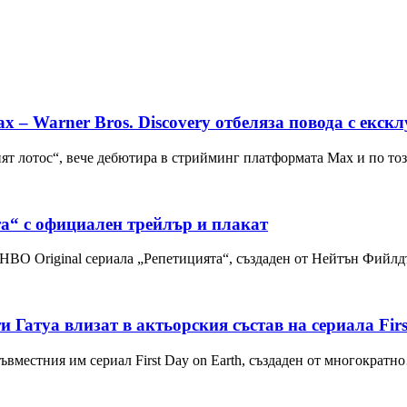
ax – Warner Bros. Discovery отбеляза повода с екс
ият лотос“, вече дебютира в стрийминг платформата Max и по т
та“ с официален трейлър и плакат
 HBO Original сериалa „Репетицията“, създаден от Нейтън Фийл
Гатуа влизат в актьорския състав на сериала Fir
вместния им сериал First Day on Earth, създаден от многократн