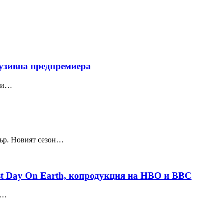
клузивна предпремиера
ози…
дър. Новият сезон…
st Day On Earth, копродукция на HBO и BBC
о…