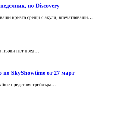
еделник, по Discovery
зяващи кръвта срещи с акули, впечатляващи…
за първи път пред…
 по SkyShowtime от 27 март
wtime представя трейлъра…