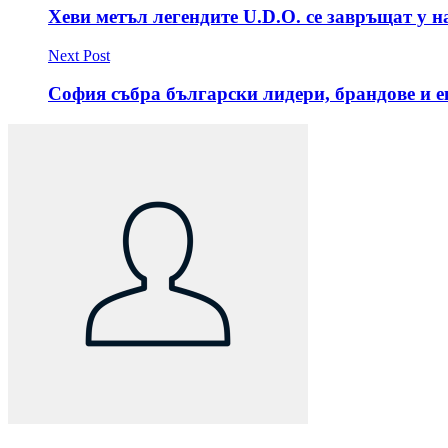
Хеви метъл легендите U.D.O. се завръщат у 
Next Post
София събра български лидери, брандове и 