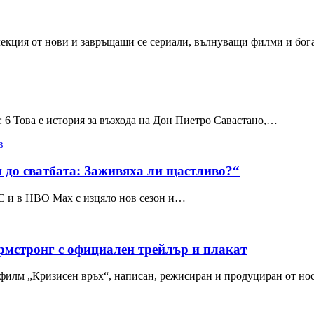
лекция от нови и завръщащи се сериали, вълнуващи филми и бог
: 6 Това е история за възхода на Дон Пиетро Савастано,…
в
и до сватбата: Заживяха ли щастливо?“
LC и в HBO Max с изцяло нов сезон и…
рмстронг с официален трейлър и плакат
филм „Кризисен връх“, написан, режисиран и продуциран от но