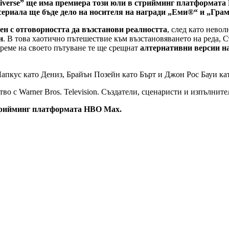
 Universe” ще има премиера този юли в стрийминг платформат
а сериала ще бъде дело на носителя на награди „Еми®“ и „Г
н с отговорността да възстанови реалността
, след като нево
н
. В това хаотично пътешествие към възстановяването на реда, С
време на своето пътуване те ще срещнат
алтернативни версии на
апкус като Дениз, Брайън Позейн като Бърт и Джон Рос Бауи кат
тво с Warner Bros. Television. Създатели, сценаристи и изпълни
в стрийминг платформата HBO Max.