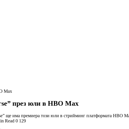
BO Max
verse” през юли в HBO Max
iverse” ще има премиера този юли в стрийминг платформата HBO 
in Read
0
129