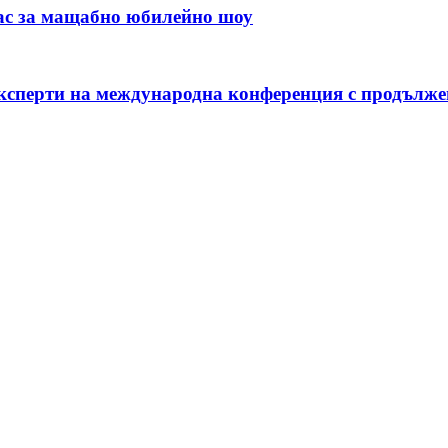
нас за мащабно юбилейно шоу
експерти на международна конференция с продълже