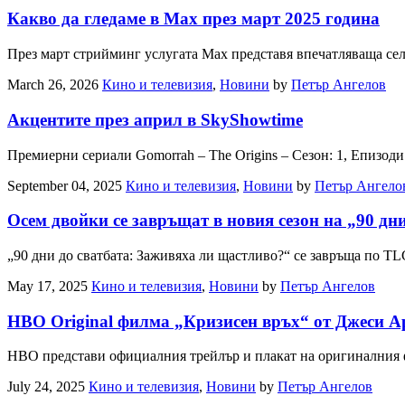
Какво да гледаме в Max през март 2025 година
През март стрийминг услугата Max представя впечатляваща се
March 26, 2026
Кино и телевизия
,
Новини
by
Петър Ангелов
Акцентите през април в SkyShowtime
Премиерни сериали Gomorrah – The Origins – Сезон: 1, Епизоди
September 04, 2025
Кино и телевизия
,
Новини
by
Петър Ангело
Oсем двойки се завръщат в новия сезон на „90 дн
„90 дни до сватбата: Заживяха ли щастливо?“ се завръща по T
May 17, 2025
Кино и телевизия
,
Новини
by
Петър Ангелов
HBO Original филма „Кризисен връх“ от Джеси А
HBO представи официалния трейлър и плакат на оригиналния 
July 24, 2025
Кино и телевизия
,
Новини
by
Петър Ангелов