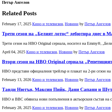
Петър Ангелов
Related Posts
February 17, 2025
Кино и телевизия
,
Новини
by
Петър Ангелов
Трети сезон на „Белият лотос“ дебютира днес в M
Трети сезон на HBO Original сериала, носител на Emmy®, „Бел
April 04, 2025
Кино и телевизия
,
Новини
by
Петър Ангелов
Втори сезон на HBO Original сериала „Репетиция
HBO представи официалния трейлър и плакат на 2-ри сезон на
February 13, 2026
Кино и телевизия
,
Новини
by
Петър Ангелов
Танди Нютън, Максин Пийк, Дани Сапани и Шути 
HBO и BBC обявиха нови попълнения в актьорския състав на съ
February 28, 2025
Кино и телевизия
,
Новини
by
Петър Ангелов