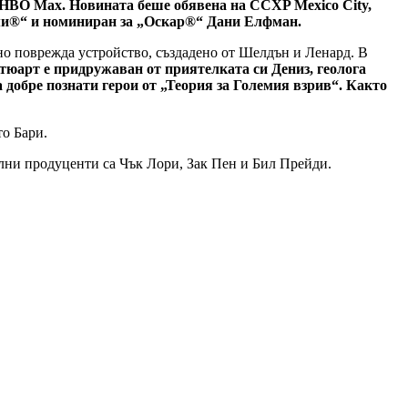
а HBO Max. Новината беше обявена на CCXP Mexico City,
рами®“ и номиниран за „Оскар®“ Дани Елфман.
лно поврежда устройство, създадено от Шелдън и Ленард. В
тюарт е придружаван от приятелката си Дениз, геолога
 добре познати герои от „Теория за Големия взрив“. Както
о Бари.
телни продуценти са Чък Лори, Зак Пен и Бил Прейди.