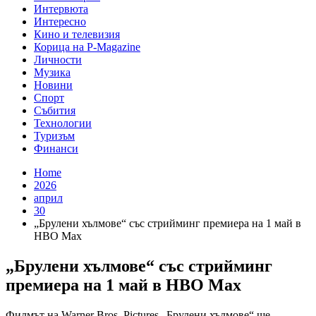
Интервюта
Интересно
Кино и телевизия
Корица на P-Magazine
Личности
Музика
Новини
Спорт
Събития
Технологии
Туризъм
Финанси
Home
2026
април
30
„Брулени хълмове“ със стрийминг премиера на 1 май в
HBO Max
„Брулени хълмове“ със стрийминг
премиера на 1 май в HBO Max
Филмът на Warner Bros. Pictures „Брулени хълмове“ ще