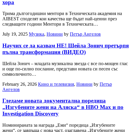
хора
Трима дългогодишни ментори в Техническата академия на
AIBEST споделят кои качества ще бъдат най-ценни през
следващите години Ментори в Техническата…
July 19, 2025
Музика
,
Новини
by
Петър Ангелов
Научих се да казвам НЕ! Шейла Зонич претърпя
пълна трансформация (ВИДЕО)
Шейла Зонич – младата музикална звезда с все по-мощен глас
и още по-силно послание, представи новата си песен със
символичното…
February 26, 2026
Кино и телевизия
,
Новини
by
Петър
Ангелов
Гледаме новата документална поредица
„Изгубените жени на Аляска“ в HBO Max и по
Investigation Discovery
Номинираната за награда „Еми“ поредица „Изгубените
жени“, се завръща с нова част, озаглавена „Изгубените жени