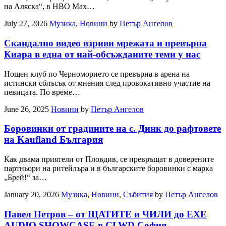
на Аляска“, в HBO Max…
July 27, 2026
Музика
,
Новини
by
Петър Ангелов
Скандално видео взриви мрежата и превърна
Киара в една от най-обсъжданите теми у нас
Нощен клуб по Черноморието се превърна в арена на
истински сблъсък от мнения след провокативно участие на
певицата. По време…
June 26, 2025
Новини
by
Петър Ангелов
Боровинки от градините на с. Динк до рафтовете
на Kaufland България
Как двама приятели от Пловдив, се превръщат в доверените
партньори на ритейлъра и в българските боровинки с марка
„Брей!“ за…
January 20, 2026
Музика
,
Новини
,
Събития
by
Петър Ангелов
Павел Петров – от ЩАТИТЕ и ЧИЛИ до EXE
AUDIO SHOWCASE в CLWD София