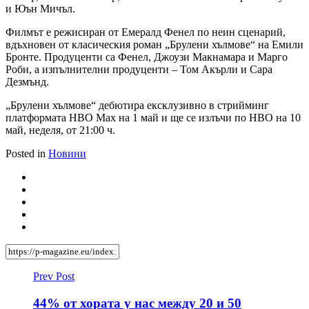
и Юън Мичъл.
Филмът е режисиран от Емералд Фенел по неин сценарий,
вдъхновен от класическия роман „Брулени хълмове“ на Емили
Бронте. Продуценти са Фенел, Джоузи Макнамара и Марго
Роби, а изпълнителни продуценти – Том Акърли и Сара
Дезмънд.
„Брулени хълмове“ дебютира ексклузивно в стрийминг
платформата HBO Max на 1 май и ще се излъчи по HBO на 10
май, неделя, от 21:00 ч.
Posted in
Новини
Prev Post
44% от хората у нас между 20 и 50