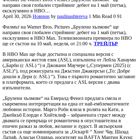
направи своя глобален стрийминг дебют на 1 май (петък),
ексклузивно в HBO…
April 30, 2026
Новини
by
paulinashtereva
1 Min Read
0
91
Филмът на Warner Bros. Pictures „Брулени хълмове“ ще
направи своя глобален стрийминг дебют на 1 май (петък),
ексклузивно в HBO Max. Телевизионната премиера по HBO
ще се състои на 10 май, неделя, от 21:00 ч.
ТРЕЙЛЪР
В HBO Max ще бъде достъпна и специална версия с
американски жестов език (ASL), изпълнена от Лейла Ханауми
(„Барби (с ASL) “) и Джовани Маучере („Супермен (2025) (с
ASL)“), под режисурата на Джъстин Джакерсън („То: Добре
дошли в Дери (с ASL) “). Това е първото романтично заглавие
в платформата, което се предлага с ASL версия с двама
изпълнители.
„Брулени хълмове“ на Емералд Фенел предлага смела и
съвременна интерпретация на една от най-емблематичните
любовни истории. Марго Роби влиза в ролята на Кати, а
Джейкъб Елорди е Хийтклиф – забранената страст между
двамата се превръща от романтична в опустошителна в
епичен разказ за любов, желание и лудост. В актьорския
състав са още номинираната за „Оскар® “ Хонг Чау, Шазад
Латиф, Алисън Оливър, носителят на BAFTA Мартин Клунс