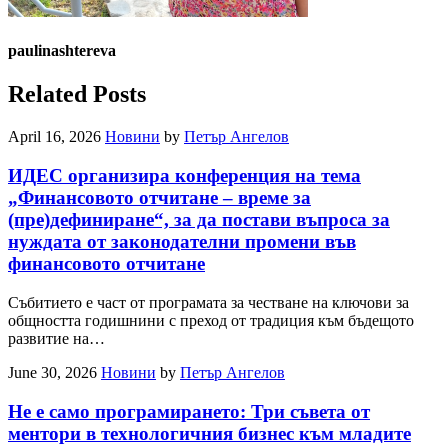
paulinashtereva
Related Posts
April 16, 2026
Новини
by
Петър Ангелов
ИДЕС организира конференция на тема
„Финансовото отчитане – време за
(пре)дефиниране“, за да постави въпроса за
нуждата от законодателни промени във
финансовото отчитане
Събитието е част от програмата за честване на ключови за
общността годишнини с преход от традиция към бъдещото
развитие на…
June 30, 2026
Новини
by
Петър Ангелов
Не е само програмирането: Три съвета от
ментори в технологичния бизнес към младите