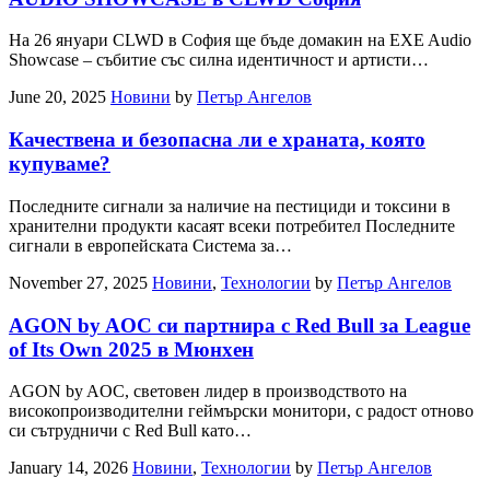
На 26 януари CLWD в София ще бъде домакин на EXE Audio
Showcase – събитие със силна идентичност и артисти…
June 20, 2025
Новини
by
Петър Ангелов
Качествена и безопасна ли е храната, която
купуваме?
Последните сигнали за наличие на пестициди и токсини в
хранителни продукти касаят всеки потребител Последните
сигнали в европейската Система за…
November 27, 2025
Новини
,
Технологии
by
Петър Ангелов
AGON by AOC си партнира с Red Bull за League
of Its Own 2025 в Мюнхен
AGON by AOC, световен лидер в производството на
високопроизводителни геймърски монитори, с радост отново
си сътрудничи с Red Bull като…
January 14, 2026
Новини
,
Технологии
by
Петър Ангелов