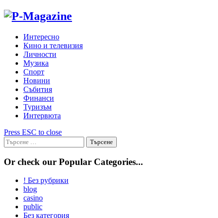
Skip
to
content
Интересно
Кино и телевизия
Личности
Музика
Спорт
Новини
Събития
Финанси
Туризъм
Интервюта
Press ESC to close
Търсене
за:
Or check our Popular Categories...
! Без рубрики
blog
casino
public
Без категория