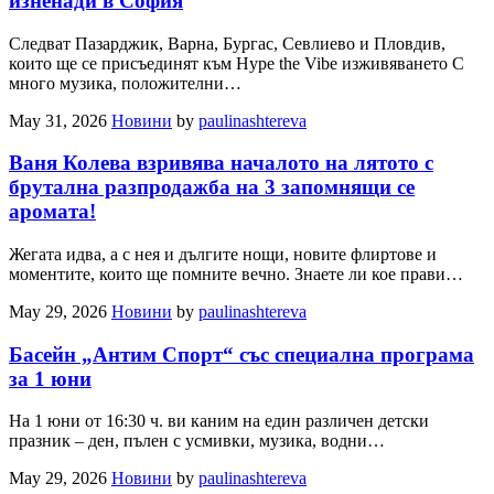
изненади в София
Следват Пазарджик, Варна, Бургас, Севлиево и Пловдив,
които ще се присъединят към Hype the Vibe изживяването С
много музика, положителни…
May 31, 2026
Новини
by
paulinashtereva
Ваня Колева взривява началото на лятото с
брутална разпродажба на 3 запомнящи се
аромата!
Жегата идва, а с нея и дългите нощи, новите флиртове и
моментите, които ще помните вечно. Знаете ли кое прави…
May 29, 2026
Новини
by
paulinashtereva
Басейн „Антим Спорт“ със специална програма
за 1 юни
На 1 юни от 16:30 ч. ви каним на един различен детски
празник – ден, пълен с усмивки, музика, водни…
May 29, 2026
Новини
by
paulinashtereva