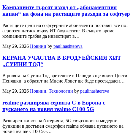
Компаниите търсят изход от „абонаментния
капан“ на фона на растящите разходи за софтуер
Растящите цени на софтуерните абонаменти поставят все по-
сериозен натиск върху ИТ бюджетите. В същото време
компаниите трябва да инвестират в…
May 29, 2026
Новини
by
paulinashtereva
КЕРАНА УЧАСТВА В БРОДУЕЙСКИЯ ХИТ
„СУИНИ ТОД“
В ролята на Суини Тод зрителите в Пловдив ще видят Цвети
Пеняшки, а образът на Мисис Ловет ще бъде пресъздаден…
May 29, 2026
Новини
,
Технологии
by
paulinashtereva
realme разширява серията C в Европа с
пускането на новия realme C100 5G
Разширен живот на батерията, 5G свързаност и модерни
функции в достъпен смартфон realme обявява пускането на
новия realme C100 5G…