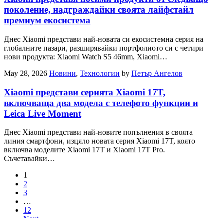
поколение, надграждайки своята лайфстайл
премиум екосистема
Днес Xiaomi представи най-новата си екосистемна серия на
глобалните пазари, разширявайки портфолиото си с четири
нови продукта: Xiaomi Watch S5 46mm, Xiaomi…
May 28, 2026
Новини
,
Технологии
by
Петър Ангелов
Xiaomi представи серията Xiaomi 17T,
включваща два модела с телефото функции и
Leica Live Moment
Днес Xiaomi представи най-новите попълнения в своята
линия смартфони, изцяло новата серия Xiaomi 17T, която
включва моделите Xiaomi 17T и Xiaomi 17T Pro.
Съчетавайки…
1
2
3
…
12