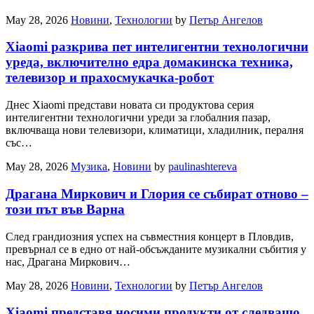
May 28, 2026
Новини
,
Технологии
by
Петър Ангелов
Xiaomi разкрива пет интелигентни технологични
уреда, включително едра домакинска техника,
телевизор и прахосмукачка-робот
Днес Xiaomi представи новата си продуктова серия
интелигентни технологични уреди за глобалния пазар,
включваща нови телевизори, климатици, хладилник, пералня
със…
May 28, 2026
Музика
,
Новини
by
paulinashtereva
Драгана Миркович и Глория се събират отново –
този път във Варна
След грандиозния успех на съвместния концерт в Пловдив,
превърнал се в едно от най-обсъжданите музикални събития у
нас, Драгана Миркович…
May 28, 2026
Новини
,
Технологии
by
Петър Ангелов
Xiaomi представя носими продукти от следващо