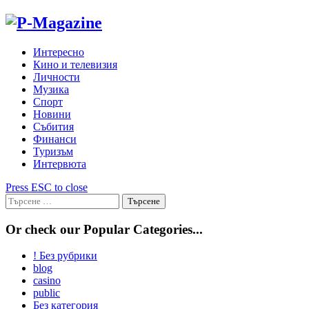
Skip
to
content
Интересно
Кино и телевизия
Личности
Музика
Спорт
Новини
Събития
Финанси
Туризъм
Интервюта
Press ESC to close
Търсене
за:
Or check our Popular Categories...
! Без рубрики
blog
casino
public
Без категория